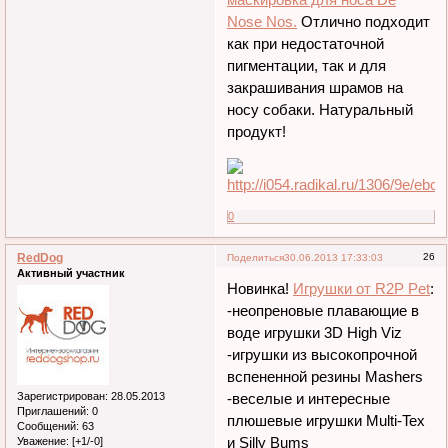
Nose Nos.
Отлично подходит
как при недостаточной
пигментации, так и для
закрашивания шрамов на
носу собаки. Натуральный
продукт!
0
RedDog
26
Поделиться
30.06.2013 17:33:03
Активный участник
Новинка!
Игрушки от R2P Pet
:
-неопреновые плавающие в
воде игрушки 3D High Viz
-игрушки из высокопрочной
вспененной резины Mashers
Зарегистрирован
: 28.05.2013
-веселые и интересные
Приглашений:
0
плюшевые игрушки Multi-Tex
Сообщений:
63
и Silly Bums
Уважение:
[+1/-0]