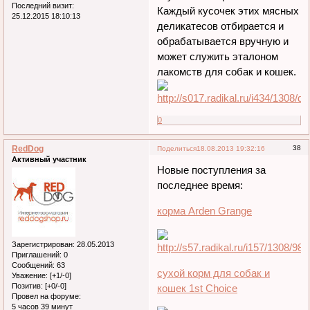
Последний визит:
Каждый кусочек этих мясных
25.12.2015 18:10:13
деликатесов отбирается и
обрабатывается вручную и
может служить эталоном
лакомств для собак и кошек.
0
RedDog
38
Поделиться
18.08.2013 19:32:16
Активный участник
Новые поступления за
последнее время:
корма Arden Grange
Зарегистрирован
: 28.05.2013
Приглашений:
0
Сообщений:
63
сухой корм для собак и
Уважение:
[+1/-0]
Позитив:
[+0/-0]
кошек 1st Choice
Провел на форуме:
5 часов 39 минут