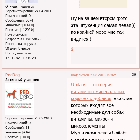
Откуда:
Подольск
Зарегистрирован
: 24.04.2011
Приглашений:
0
Ну на вашем втором фото
Сообщений:
5674
эта штукенция самая левая ))
Уважение:
[+66/-0]
Позитив:
[+120/-0]
по крайней мере мне так
Пол:
Женский
видится )
Возраст:
39
[1987-06-06]
Провел на форуме:
30 дней 5 часов
0
Последний визит:
17.11.2021 19:10:24
RedDog
36
Поделиться
06.08.2013 19:02:19
Активный участник
Unitabs – это серия
витаминно-минеральных
кормовых добавок
, в состав
которых входят все
необходимые для собак
Зарегистрирован
: 28.05.2013
витамины, макро- и
Приглашений:
0
микроэлементы.
Сообщений:
63
Мультикомплексы Unitabs
Уважение:
[+1/-0]
Позитив:
[+0/-0]
разработаны совместно с