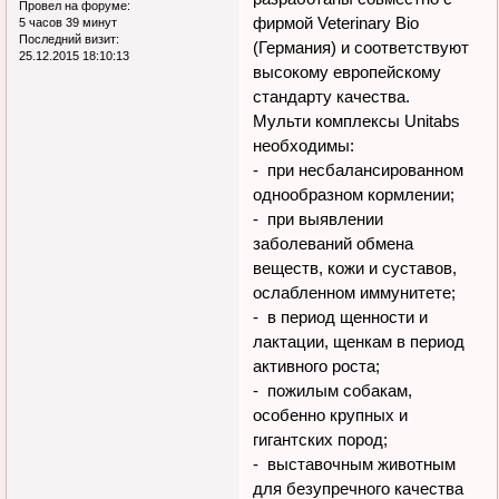
Провел на форуме:
фирмой Veterinary Bio
5 часов 39 минут
Последний визит:
(Германия) и соответствуют
25.12.2015 18:10:13
высокому европейскому
стандарту качества.
Мульти комплексы Unitabs
необходимы:
- при несбалансированном
однообразном кормлении;
- при выявлении
заболеваний обмена
веществ, кожи и суставов,
ослабленном иммунитете;
- в период щенности и
лактации, щенкам в период
активного роста;
- пожилым собакам,
особенно крупных и
гигантских пород;
- выставочным животным
для безупречного качества