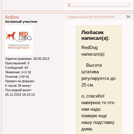
0
RedDog
24
Поделиться
23.06.2013 20:54:00
Активный участник
Любасик
написал(а):
RedDog
написал(а):
Зарегистрирован
: 28.05.2013
Приглашений:
0
Высота
Сообщений:
63
штатива
Уважение:
[+1/-0]
Позитив:
[+0/-0]
регулируется до
Провел на форуме:
25 см.
5 часов 39 минут
Последний визит:
25.12.2015 18:10:13
о, спасибо!
наверное то что
нам надо.
померю еще
нашу подставку
дома.