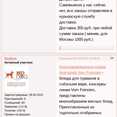
Самовывоза у нас сейчас
нет, все заказы отправляем в
курьерскую службу
доставки.
Доставка 300 руб. при любой
сумме заказа ( миним. для
Москвы 1000 руб.)
0
RedDog
25
Поделиться
23.06.2013 20:56:41
Активный участник
Консервированные корма
Animonda Vom Feinsten
-
блюда для гурманов в
собачьем мире, консервы
линии Vom Feinsten,
Зарегистрирован
: 28.05.2013
представлены
Приглашений:
0
многообразием мясных блюд.
Сообщений:
63
Приготовленные из
Уважение:
[+1/-0]
Позитив:
[+0/-0]
тщательно отобранных
Провел на форуме: