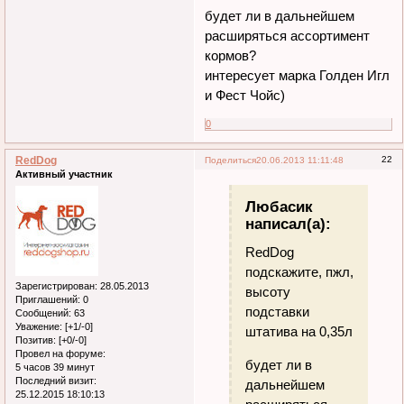
будет ли в дальнейшем
расширяться ассортимент
кормов?
интересует марка Голден Игл
и Фест Чойс)
0
RedDog
22
Поделиться
20.06.2013 11:11:48
Активный участник
Любасик
написал(а):
RedDog
подскажите, пжл,
Зарегистрирован
: 28.05.2013
высоту
Приглашений:
0
подставки
Сообщений:
63
Уважение:
[+1/-0]
штатива на 0,35л
Позитив:
[+0/-0]
Провел на форуме:
будет ли в
5 часов 39 минут
Последний визит:
дальнейшем
25.12.2015 18:10:13