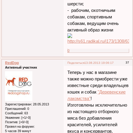
шерсти;
- рабочим, охотничьим
собакам, спортивным
собакам, ведущим очень
активный образ жизни
0
RedDog
37
Поделиться
13.08.2013 19:06:17
Активный участник
Теперь у нас в магазине
также можно приобрести уже
известные среди владельцев
кошек и собак
"Деревенские
лакомства"
!
Зарегистрирован
: 28.05.2013
Изготовлены исключительно
Приглашений:
0
из настоящего отборного
Сообщений:
63
мяса без добавления
Уважение:
[+1/-0]
Позитив:
[+0/-0]
красителей, усилителей
Провел на форуме:
вкуса и консервантов.
5 часов 39 минут