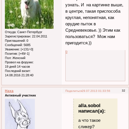
узнать. И на картинке выше,
в центре, такая приспособа
круглая, непонятная, как
орудие пыток в
Средневековье. )) Этим как
Откуда:
Санкт-Петербург
пользоваться? Мож нам
Зарегистрирован
: 22.04.2011
Приглашений:
0
пригодится.))
Сообщений:
5685
Уважение:
[+131/-0]
0
Позитив:
[+49/-1]
Пол:
Женский
Провел на форуме:
19 дней 14 часов
Последний визит:
14.08.2016 21:28:40
Наха
32
Поделиться
29.07.2013 01:33:56
Активный участник
alla.sobol
написал(а):
а что такое
сликер?