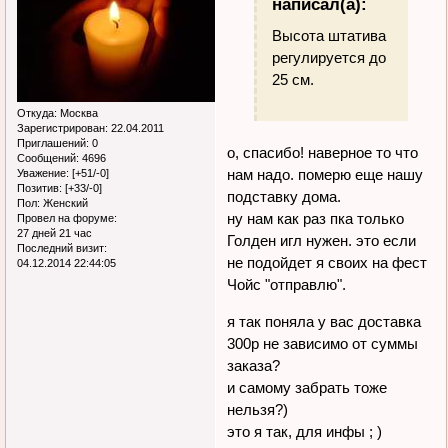
написал(а):
Высота штатива
регулируется до
25 см.
Откуда:
Москва
Зарегистрирован
: 22.04.2011
Приглашений:
0
о, спасибо! наверное то что
Сообщений:
4696
нам надо. померю еще нашу
Уважение:
[+51/-0]
Позитив:
[+33/-0]
подставку дома.
Пол:
Женский
ну нам как раз пка только
Провел на форуме:
27 дней 21 час
Голден игл нужен. это если
Последний визит:
не подойдет я своих на фест
04.12.2014 22:44:05
Чойс "отправлю".
я так поняла у вас доставка
300р не зависимо от суммы
заказа?
и самому забрать тоже
нельзя?)
это я так, для инфы ; )