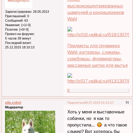
высококонцентрированных
Зарегистрирован
: 28.05.2013
шампуней и кондиционеров
Приглашений:
0
Wahl
Сообщений:
63
Уважение:
[+1/-0]
Позитив:
[+0/-0]
Провел на форуме:
5 часов 39 минут
Последний визит:
Предметы для грумминга
25.12.2015 18:10:13
Wahl: когтерезы, сликеры,
скребницы, фурминаторы,
массажные щетки для мытья
0
alla.sobol
31
Поделиться
29.07.2013 01:12:27
Модератор
Хоть у меня и выставочные
собачки, но я как то
пропустила...
а что такое
сликер
? Вот хотелось бы