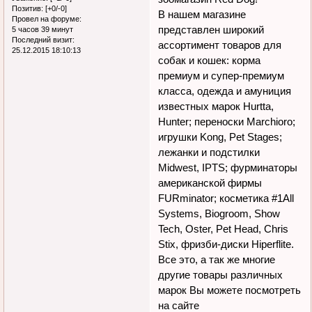
Позитив:
[+0/-0]
В нашем магазине
Провел на форуме:
представлен широкий
5 часов 39 минут
Последний визит:
ассортимент товаров для
25.12.2015 18:10:13
собак и кошек: корма
премиум и супер-премиум
класса, одежда и амуниция
известных марок Hurtta,
Hunter; переноски Marchioro;
игрушки Kong, Pet Stages;
лежанки и подстилки
Midwest, IPTS; фурминаторы
американской фирмы
FURminator; косметика #1All
Systems, Biogroom, Show
Tech, Oster, Pet Head, Chris
Stix, фризби-диски Hiperflite.
Все это, а так же многие
другие товары различных
марок Вы можете посмотреть
на сайте