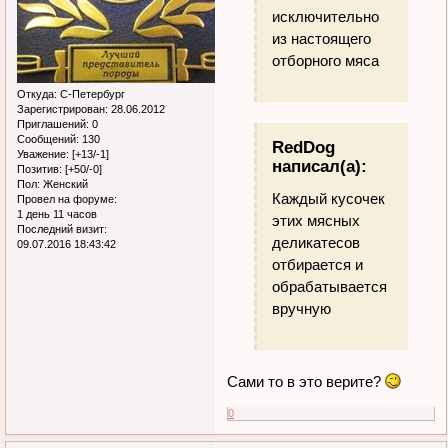
исключительно
из настоящего
отборного мяса
Откуда:
С-Петербург
Зарегистрирован
: 28.06.2012
Приглашений:
0
Сообщений:
130
RedDog
Уважение:
[+13/-1]
написал(а):
Позитив:
[+50/-0]
Пол:
Женский
Каждый кусочек
Провел на форуме:
1 день 11 часов
этих мясных
Последний визит:
деликатесов
09.07.2016 18:43:42
отбирается и
обрабатывается
вручную
Сами то в это верите?
0