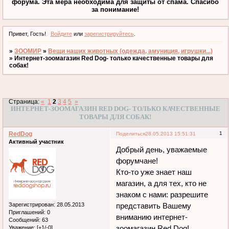
форума. Эта мера необходима для защиты от спама. Спасибо
за понимание!
Привет, Гость!
Войдите
или
зарегистрируйтесь
.
»
ЗООМИР
»
Вещи наших животных (одежда, амуниция, игрушки...)
»
Интернет-зоомагазин Red Dog- только качественные товары для
собак!
Страница:
«
1
2
3
4
5
»
ИНТЕРНЕТ-ЗООМАГАЗИН RED DOG- ТОЛЬКО КАЧЕСТВЕННЫЕ
ТОВАРЫ ДЛЯ СОБАК!
RedDog
1
Поделиться
28.05.2013 15:51:31
Активный участник
Добрый день, уважаемые
форумчане!
Кто-то уже знает наш
магазин, а для тех, кто не
знаком с нами: разрешите
Зарегистрирован
: 28.05.2013
представить Вашему
Приглашений:
0
вниманию интернет-
Сообщений:
63
зоомагазин Red Dog!
Уважение:
[+1/-0]