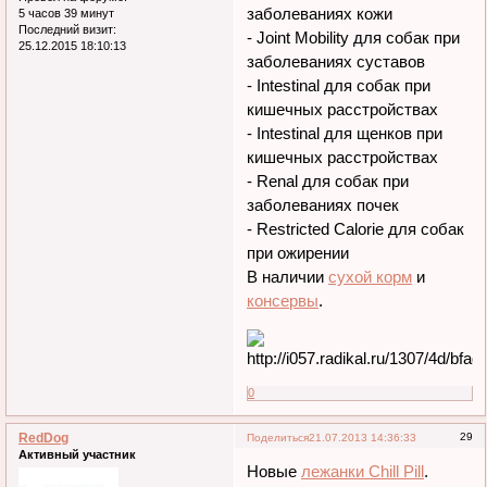
заболеваниях кожи
5 часов 39 минут
Последний визит:
- Joint Mobility для собак при
25.12.2015 18:10:13
заболеваниях суставов
- Intestinal для собак при
кишечных расстройствах
- Intestinal для щенков при
кишечных расстройствах
- Renal для собак при
заболеваниях почек
- Restricted Calorie для собак
при ожирении
В наличии
сухой корм
и
консервы
.
0
RedDog
29
Поделиться
21.07.2013 14:36:33
Активный участник
Новые
лежанки Chill Pill
.