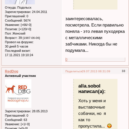
Откуда:
Подольск
Зарегистрирован
: 24.04.2011
Приглашений:
0
заинтересовалась,
Сообщений:
5674
посмотрела. Если правильно
Уважение:
[+66/-0]
Позитив:
[+120/-0]
поняла - это левая пуходерка
Пол:
Женский
с металлическими
Возраст:
39
[1987-06-06]
Провел на форуме:
забчиками. Никогда бы не
30 дней 5 часов
подумала...
Последний визит:
17.11.2021 19:10:24
0
RedDog
33
Поделиться
29.07.2013 08:31:09
Активный участник
alla.sobol
написал(а):
Хоть у меня и
выставочные
Зарегистрирован
: 28.05.2013
собачки, но я
Приглашений:
0
как то
Сообщений:
63
Уважение:
[+1/-0]
пропустила...
Позитив:
[+0/-0]