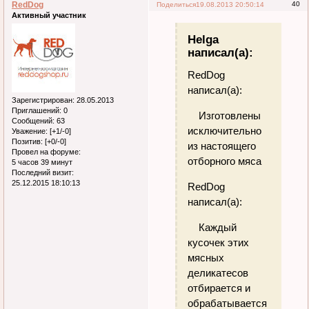
RedDog
40
Поделиться
19.08.2013 20:50:14
Активный участник
Helga
написал(а):
RedDog
написал(а):
Зарегистрирован
: 28.05.2013
Приглашений:
0
Изготовлены
Сообщений:
63
исключительно
Уважение:
[+1/-0]
Позитив:
[+0/-0]
из настоящего
Провел на форуме:
отборного мяса
5 часов 39 минут
Последний визит:
25.12.2015 18:10:13
RedDog
написал(а):
Каждый
кусочек этих
мясных
деликатесов
отбирается и
обрабатывается