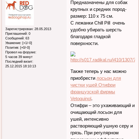
Предназначены для собак
крупных и средних пород-
размер: 110 х 75 см.
С лежанки Chill Pill очень
Зарегистрирован
: 28.05.2013
удобно убирать шерсть
Приглашений:
0
благодаря гладкой
Сообщений:
63
поверхности.
Уважение:
[+1/-0]
Позитив:
[+0/-0]
Провел на форуме:
5 часов 39 минут
Последний визит:
25.12.2015 18:10:13
Также теперь у нас можно
приобрести
лосьон для
чистки ушей Отифри
французской фирмы
Vetoquinol
.
Отифри – это ухаживающий и
очищающий лосьон для
ушей, интенсивно
растворяющий ушную серу и
грязь. При регулярном