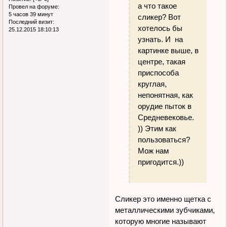
а что такое
Провел на форуме:
5 часов 39 минут
сликер? Вот
Последний визит:
хотелось бы
25.12.2015 18:10:13
узнать. И на
картинке выше, в
центре, такая
приспособа
круглая,
непонятная, как
орудие пыток в
Средневековье.
)) Этим как
пользоваться?
Мож нам
пригодится.))
Сликер это именно щетка с
металлическими зубчиками,
которую многие называют