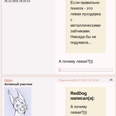
25.12.2015 18:10:13
Если правильно
поняла - это
левая пуходерка
с
металлическими
забчиками.
Никогда бы не
подумала...
А почему левая?)))
0
Наха
35
Поделиться
29.07.2013 10:11:44
Активный участник
RedDog
написал(а):
А почему
левая?)))