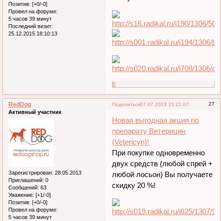
Позитив:
[+0/-0]
Провел на форуме:
5 часов 39 минут
Последний визит:
25.12.2015 18:10:13
0
RedDog
27
Поделиться
07.07.2013 15:21:07
Активный участник
Новая выгодная акция по
препарату Ветерицин
(Vetericyn)!
При покупке одновременно
двух средств (любой спрей +
Зарегистрирован
: 28.05.2013
любой лосьон) Вы получаете
Приглашений:
0
скидку 20 %!
Сообщений:
63
Уважение:
[+1/-0]
Позитив:
[+0/-0]
Провел на форуме:
5 часов 39 минут