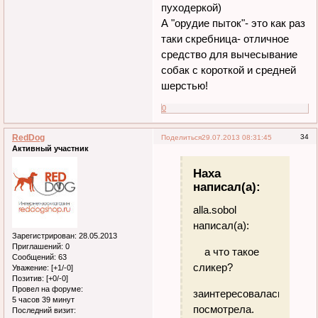
пуходеркой)
А "орудие пыток"- это как раз
таки скребница- отличное
средство для вычесывание
собак с короткой и средней
шерстью!
0
RedDog
34
Поделиться
29.07.2013 08:31:45
Активный участник
Наха
написал(а):
alla.sobol
написал(а):
Зарегистрирован
: 28.05.2013
Приглашений:
0
а что такое
Сообщений:
63
сликер?
Уважение:
[+1/-0]
Позитив:
[+0/-0]
Провел на форуме:
заинтересовалась,
5 часов 39 минут
посмотрела.
Последний визит: