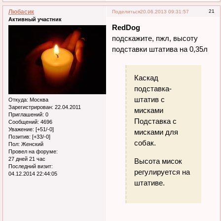
Любасик
21
Поделиться
20.06.2013 09:31:57
Активный участник
RedDog
подскажите, пжл, высоту
подставки штатива на 0,35л
Каскад
подставка-
штатив с
Откуда:
Москва
Зарегистрирован
: 22.04.2011
мисками
Приглашений:
0
Подставка с
Сообщений:
4696
Уважение:
[+51/-0]
мисками для
Позитив:
[+33/-0]
собак.
Пол:
Женский
Провел на форуме:
27 дней 21 час
Высота мисок
Последний визит:
регулируется на
04.12.2014 22:44:05
штативе.