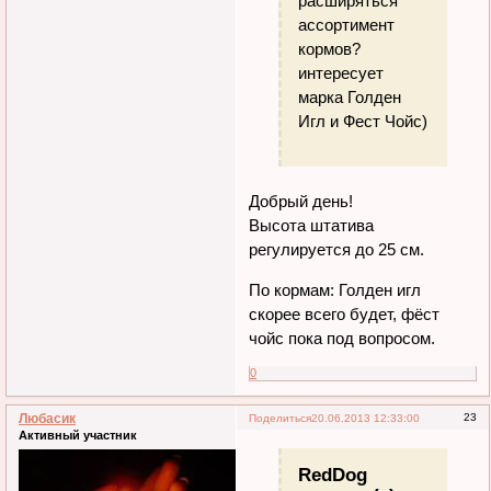
расширяться
ассортимент
кормов?
интересует
марка Голден
Игл и Фест Чойс)
Добрый день!
Высота штатива
регулируется до 25 см.
По кормам: Голден игл
скорее всего будет, фёст
чойс пока под вопросом.
0
Любасик
23
Поделиться
20.06.2013 12:33:00
Активный участник
RedDog