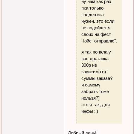
ну нам как раз
пка только
Голден игл
нужен. это если
не подойдет я
своих на фест
Чойс "отправлю".
я так поняла у
вас доставка
300р не
зависимо от
суммы заказа?
и самому
забрать тоже
нельзя?)
это я так, для
инфы ; )
Добрый день!