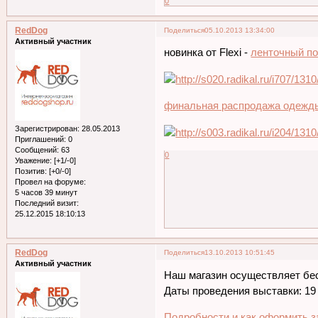
0
RedDog
Поделиться
05.10.2013 13:34:00
Активный участник
новинка от Flexi -
ленточный по
финальная распродажа одежды 
Зарегистрирован
: 28.05.2013
Приглашений:
0
Сообщений:
63
0
Уважение:
[+1/-0]
Позитив:
[+0/-0]
Провел на форуме:
5 часов 39 минут
Последний визит:
25.12.2015 18:10:13
RedDog
Поделиться
13.10.2013 10:51:45
Активный участник
Наш магазин осуществляет бес
Даты проведения выставки: 19 
Подробности и как оформить з