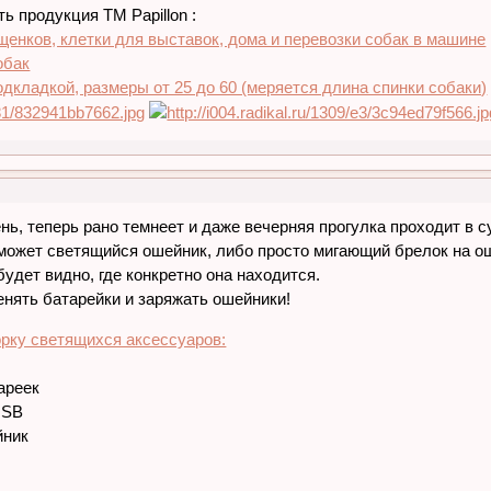
ь продукция ТМ Papillon :
енков, клетки для выставок, дома и перевозки собак в машине
обак
дкладкой, размеры от 25 до 60 (меряется длина спинки собаки)
нь, теперь рано темнеет и даже вечерняя прогулка проходит в с
оможет светящийся ошейник, либо просто мигающий брелок на ош
будет видно, где конкретно она находится.
нять батарейки и заряжать ошейники!
рку светящихся аксессуаров:
ареек
USB
йник