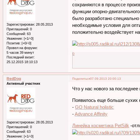
сохраняются в процессе прои
функции опорно-двигательного
было разработано специально 
Зарегистрирован
: 28.05.2013
необходимые условия для опти
Приглашений:
0
положительно воздействует на
Сообщений:
63
Уважение:
[+1/-0]
Позитив:
[+0/-0]
Провел на форуме:
5 часов 39 минут
0
Последний визит:
25.12.2015 18:10:13
RedDog
Поделиться
07.09.2013 20:00:13
Активный участник
Что у нас нового за последнее
Появилось еще больше сухих 
-
GO Natural holistic
-
Advance Affinity
Зарегистрирован
: 28.05.2013
Линейка косметика PetSilk
-отл
Приглашений:
0
Сообщений:
63
Уважение:
[+1/-0]