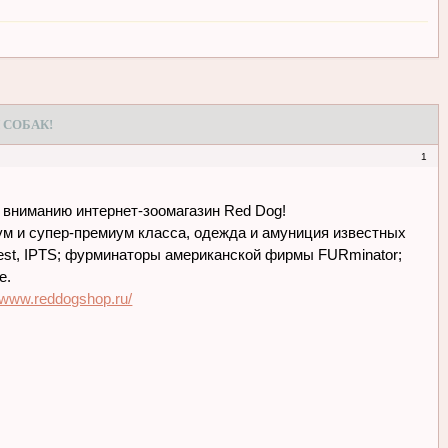
 СОБАК!
1
у вниманию интернет-зоомагазин Red Dog!
ум и супер-премиум класса, одежда и амуниция известных
idwest, IPTS; фурминаторы американской фирмы FURminator;
e.
//www.reddogshop.ru/