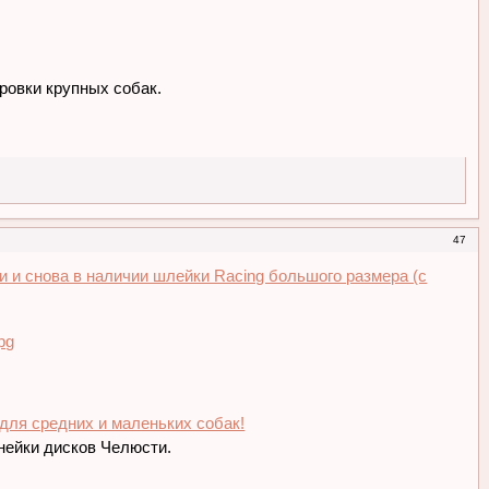
ровки крупных собак.
47
и и снова в наличии шлейки Racing большого размера (с
 для средних и маленьких собак!
нейки дисков Челюсти.