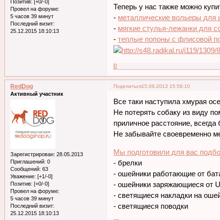
Позитив:
[+0/-0]
Теперь у нас также можно купит
Провел на форуме:
5 часов 39 минут
-
металлические вольеры для щ
Последний визит:
-
мягкие стулья-лежанки для с
25.12.2015 18:10:13
-
теплые попоны с флисовой по
0
RedDog
Поделиться
15.09.2013 15:58:10
Активный участник
Все таки наступила хмурая осе
Не потерять собаку из виду п
приличное расстояние, всегда 
Не забывайте своевременно ме
Мы подготовили для вас подбо
Зарегистрирован
: 28.05.2013
Приглашений:
0
- брелки
Сообщений:
63
- ошейники работающие от бат
Уважение:
[+1/-0]
- ошейники заряжающиеся от 
Позитив:
[+0/-0]
Провел на форуме:
- светящиеся накладки на оше
5 часов 39 минут
- светящиеся поводки
Последний визит:
25.12.2015 18:10:13