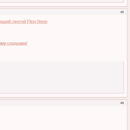
45
ющей лентой Flexi Neon
ими скидками!
46