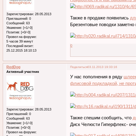
Зарегистрирован
: 28.05.2013
Также в продаже появились
дл
Приглашений:
0
Сообщений:
63
Брезентовые поводки заметно 
Уважение:
[+1/-0]
Позитив:
[+0/-0]
Провел на форуме:
5 часов 39 минут
0
Последний визит:
25.12.2015 18:10:13
RedDog
Поделиться
03.11.2013 19:33:16
Активный участник
У нас пополнения в ряду
шлеек
флисовой подкладкой, не прот
Зарегистрирован
: 28.05.2013
Приглашений:
0
Также спешим сообщить, что
д
Сообщений:
63
Уважение:
[+1/-0]
Диск Челюсти Гиперфлекс- оче
Позитив:
[+0/-0]
Провел на форуме: