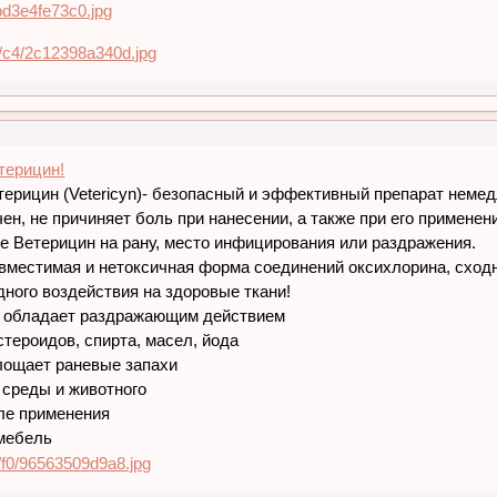
терицин!
терицин (Vetericyn)- безопасный и эффективный препарат неме
ен, не причиняет боль при нанесении, а также при его применен
те Ветерицин на рану, место инфицирования или раздражения.
овместимая и нетоксичная форма соединений оксихлорина, схо
дного воздействия на здоровые ткани!
обладает раздражающим действием
тероидов, спирта, масел, йода
лощает раневые запахи
среды и животного
ле применения
мебель