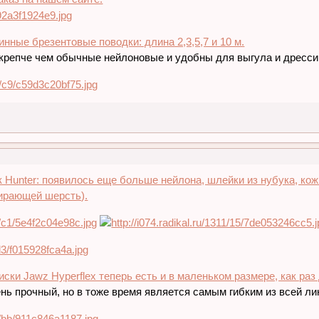
инные брезентовые поводки: длина 2,3,5,7 и 10 м.
крепче чем обычные нейлоновые и удобны для выгула и дресси
 Hunter: появилось еще больше нейлона, шлейки из нубука, кож
ирающей шерсть).
иски Jawz Hyperflex теперь есть и в маленьком размере, как раз
нь прочный, но в тоже время является самым гибким из всей ли