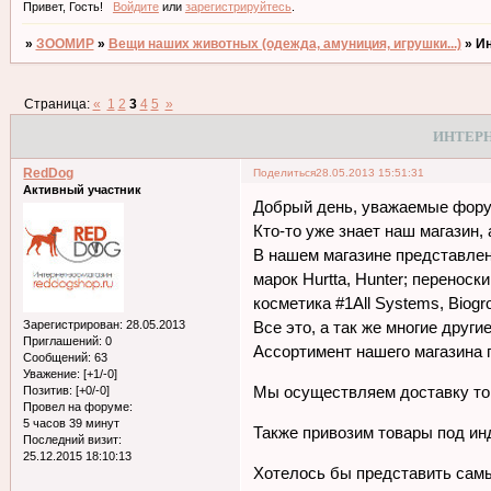
Привет, Гость!
Войдите
или
зарегистрируйтесь
.
»
ЗООМИР
»
Вещи наших животных (одежда, амуниция, игрушки...)
»
Ин
Страница:
«
1
2
3
4
5
»
ИНТЕРН
RedDog
Поделиться
28.05.2013 15:51:31
Активный участник
Добрый день, уважаемые фору
Кто-то уже знает наш магазин,
В нашем магазине представлен
марок Hurtta, Hunter; перенос
косметика #1All Systems, Biogro
Зарегистрирован
: 28.05.2013
Все это, а так же многие друг
Приглашений:
0
Ассортимент нашего магазина 
Сообщений:
63
Уважение:
[+1/-0]
Мы осуществляем доставку тов
Позитив:
[+0/-0]
Провел на форуме:
5 часов 39 минут
Также привозим товары под ин
Последний визит:
25.12.2015 18:10:13
Хотелось бы представить сам