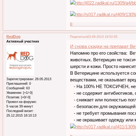
0
RedDog
Поделиться
23.09.2013 19:52:05
Активный участник
И снова скидки на препарат Ве
Напомню про его свойства: Ве
животных. Ветерицин не токсич
шерсти и кожи. Просто нанеси
В Ветерицине используется с
Зарегистрирован
: 28.05.2013
веществами, не оказывает вре
Приглашений:
0
- На 100% НЕ ТОКСИЧЕН, не 
Сообщений:
63
- не содержит антибиотиков, с
Уважение:
[+1/-0]
Позитив:
[+0/-0]
- снижает или полностью пог
Провел на форуме:
- безопасен для окружающей 
5 часов 39 минут
Последний визит:
- не требует промывания пос
25.12.2015 18:10:13
- не окрашивает одежду или 