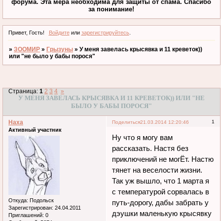
форума. Эта мера необходима для защиты от спама. Спасибо
за понимание!
Привет, Гость!
Войдите
или
зарегистрируйтесь
.
»
ЗООМИР
»
Грызуны
»
У меня завелась крысявка и 11 креветок))
или "не было у бабы порося"
Страница:
1
2
3
4
»
У МЕНЯ ЗАВЕЛАСЬ КРЫСЯВКА И 11 КРЕВЕТОК)) ИЛИ "НЕ
БЫЛО У БАБЫ ПОРОСЯ"
Наха
1
Поделиться
21.03.2014 12:20:46
Активный участник
Ну что я могу вам
рассказать. Настя без
приключений не могЁт. Настю
тянет на веселости жизни.
Так уж вышло, что 1 марта я
с температурой сорвалась в
Откуда:
Подольск
путь-дорогу, дабы забрать у
Зарегистрирован
: 24.04.2011
дэушки маленькую крысявку
Приглашений:
0