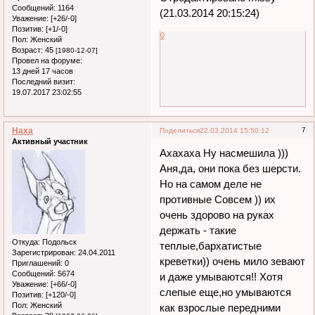
Сообщений:
1164
(21.03.2014 20:15:24)
Уважение:
[+26/-0]
Позитив:
[+1/-0]
0
Пол:
Женский
Возраст:
45
[1980-12-07]
Провел на форуме:
13 дней 17 часов
Последний визит:
19.07.2017 23:02:55
Наха
7
Поделиться
22.03.2014 15:50:12
Активный участник
Ахахаха Ну насмешила )))
Аня,да, они пока без шерсти.
Но на самом деле не
противные Совсем )) их
очень здорово на руках
держать - такие
Откуда:
Подольск
теплые,бархатистые
Зарегистрирован
: 24.04.2011
креветки)) очень мило зевают
Приглашений:
0
Сообщений:
5674
и даже умываются!! Хотя
Уважение:
[+66/-0]
слепые еще,но умываются
Позитив:
[+120/-0]
Пол:
Женский
как взрослые передними