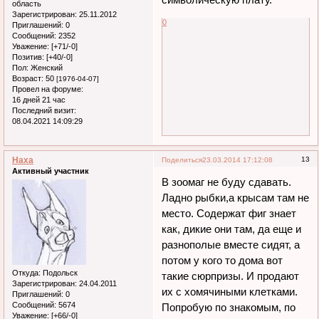
область
Зарегистрирован
: 25.11.2012
0
Приглашений:
0
Сообщений:
2352
Уважение:
[+71/-0]
Позитив:
[+40/-0]
Пол:
Женский
Возраст:
50
[1976-04-07]
Провел на форуме:
16 дней 21 час
Последний визит:
08.04.2021 14:09:29
Наха
13
Поделиться
23.03.2014 17:12:08
Активный участник
В зоомаг не буду сдавать.
Ладно рыбки,а крысам там не
место. Содержат фиг знает
как, дикие они там, да еще и
разнополые вместе сидят, а
потом у кого то дома вот
Откуда:
Подольск
такие сюрпризы. И продают
Зарегистрирован
: 24.04.2011
их с хомячиными клетками.
Приглашений:
0
Сообщений:
5674
Попробую по знакомым, по
Уважение:
[+66/-0]