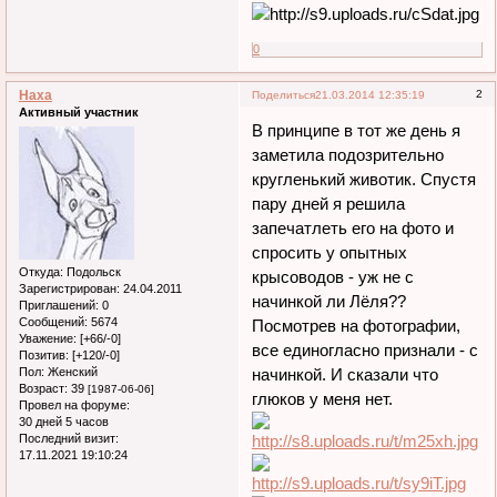
0
Наха
2
Поделиться
21.03.2014 12:35:19
Активный участник
В принципе в тот же день я
заметила подозрительно
кругленький животик. Спустя
пару дней я решила
запечатлеть его на фото и
спросить у опытных
Откуда:
Подольск
крысоводов - уж не с
Зарегистрирован
: 24.04.2011
начинкой ли Лёля??
Приглашений:
0
Сообщений:
5674
Посмотрев на фотографии,
Уважение:
[+66/-0]
все единогласно признали - с
Позитив:
[+120/-0]
Пол:
Женский
начинкой. И сказали что
Возраст:
39
[1987-06-06]
глюков у меня нет.
Провел на форуме:
30 дней 5 часов
Последний визит:
17.11.2021 19:10:24