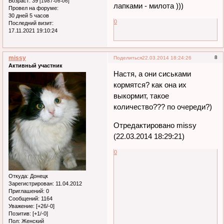
Возраст:
39
[1987-06-06]
лапками - милота )))
Провел на форуме:
30 дней 5 часов
0
Последний визит:
17.11.2021 19:10:24
missy
8
Поделиться
22.03.2014 18:24:26
Активный участник
Настя, а они сиськами
кормятся? как она их
выкормит, такое
количество??? по очереди?)
Отредактировано missy
(22.03.2014 18:29:21)
0
Откуда:
Донецк
Зарегистрирован
: 11.04.2012
Приглашений:
0
Сообщений:
1164
Уважение:
[+26/-0]
Позитив:
[+1/-0]
Пол:
Женский