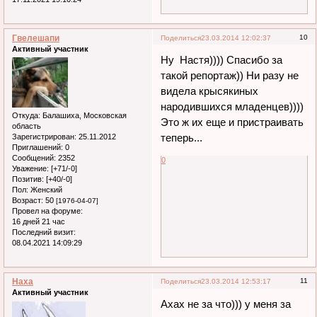
Гвелешапи
10
Поделиться
23.03.2014 12:02:37
Активный участник
Ну Настя)))) Спасибо за
такой репортаж)) Ни разу не
видела крысякиных
народившихся младенцев))))
Откуда:
Балашиха, Московская
Это ж их еще и пристраивать
область
теперь...
Зарегистрирован
: 25.11.2012
Приглашений:
0
Сообщений:
2352
0
Уважение:
[+71/-0]
Позитив:
[+40/-0]
Пол:
Женский
Возраст:
50
[1976-04-07]
Провел на форуме:
16 дней 21 час
Последний визит:
08.04.2021 14:09:29
Наха
11
Поделиться
23.03.2014 12:53:17
Активный участник
Ахах не за что))) у меня за