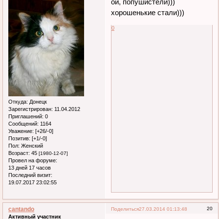
ой, попушистели)))
хорошенькие стали)))
0
Откуда:
Донецк
Зарегистрирован
: 11.04.2012
Приглашений:
0
Сообщений:
1164
Уважение:
[+26/-0]
Позитив:
[+1/-0]
Пол:
Женский
Возраст:
45
[1980-12-07]
Провел на форуме:
13 дней 17 часов
Последний визит:
19.07.2017 23:02:55
cantando
20
Поделиться
27.03.2014 01:13:48
Активный участник