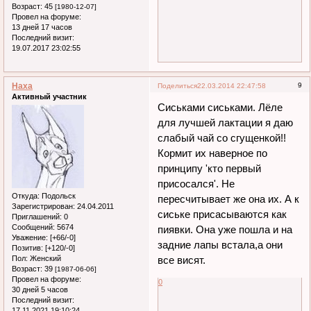
Возраст:
45
[1980-12-07]
Провел на форуме:
13 дней 17 часов
Последний визит:
19.07.2017 23:02:55
Наха
9
Поделиться
22.03.2014 22:47:58
Активный участник
Сиськами сиськами. Лёле
для лучшей лактации я даю
слабый чай со сгущенкой!!
Кормит их наверное по
принципу 'кто первый
присосался'. Не
Откуда:
Подольск
пересчитывает же она их. А к
Зарегистрирован
: 24.04.2011
сиське присасываются как
Приглашений:
0
Сообщений:
5674
пиявки. Она уже пошла и на
Уважение:
[+66/-0]
задние лапы встала,а они
Позитив:
[+120/-0]
Пол:
Женский
все висят.
Возраст:
39
[1987-06-06]
Провел на форуме:
0
30 дней 5 часов
Последний визит:
17.11.2021 19:10:24