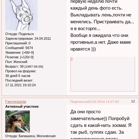
первую неделю почти
каждый день фото есть.
Выкладывать лень,почти не
менялись. Пристраивать да...
я в восторге...
Откуда:
Подольск
Вообще я ожидала что они
Зарегистрирован
: 24.04.2011
противные,а нет. Даже маме
Приглашений:
0
Сообщений:
5674
нравятся )))
Уважение:
[+66/-0]
Позитив:
[+120/-0]
0
Пол:
Женский
Возраст:
39
[1987-06-06]
Провел на форуме:
30 дней 5 часов
Последний визит:
17.11.2021 19:10:24
Гвелешапи
12
Поделиться
23.03.2014 14:27:24
Активный участник
Да они просто
замечательные)) Попробуй
сдать в какой-нить зоомаг. Я
так рыб, гуппях сдаю. За
Откуда:
Балашиха, Московская
символическую плату.