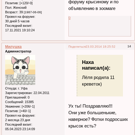
форуму крысиному и по
Позитив:
[+120/-0]
Пол:
Женский
объявлению в зоомаге
Возраст:
39
[1987-06-06]
Провел на форуме:
0
30 дней 5 часов
Последний визит:
17.11.2021 19:10:24
Милушка
14
Поделиться
23.03.2014 18:25:52
Администратор
Наха
написал(а):
Лёля родила 11
креветок)
Откуда:
г. Уфа
Зарегистрирован
: 22.04.2011
Приглашений:
0
Сообщений:
15385
Ух ты! Поздравляю!!!
Уважение:
[+206/-1]
Позитив:
[+40/-1]
Они уже большенькие,
Провел на форуме:
наверное? Фотки подросших
2 месяца 23 дня
Последний визит:
крысок есть?
05.04.2023 23:14:09