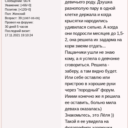
Сообщений:
5674
девичьего роду. Дэушка
Уважение:
[+66/-0]
разнополую пару в одной
Позитив:
[+120/-0]
Пол:
Женский
клетке держала и когда
Возраст:
39
[1987-06-06]
крысятки народились
Провел на форуме:
удивилася сильно. А когда
30 дней 5 часов
Последний визит:
они подросли месяцев до 1,5-
17.11.2021 19:10:24
2, она решила их задарма на
корм змеям отдать...
Пацанчики ушли не знаю
кому, а я успела о девчонке
сговориться. Решила -
заберу, а там видно будет.
Или себе оставлю или
пристрою в хорошие руки
через "породный" форум.
Иииии конечно же я решила
ее оставить, больно мила
деваха оказалась)
Знакомьтесь, это Лёля ))
Такой я ее увидела на
фотографиях хозяюшки