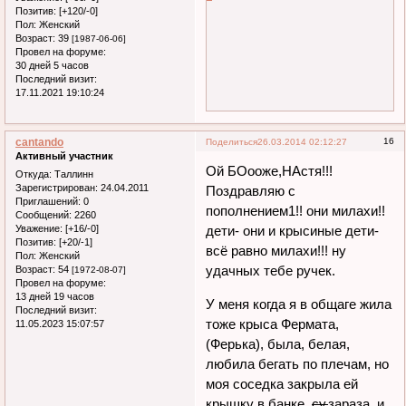
Позитив:
[+120/-0]
Пол:
Женский
Возраст:
39
[1987-06-06]
Провел на форуме:
30 дней 5 часов
Последний визит:
17.11.2021 19:10:24
cantando
16
Поделиться
26.03.2014 02:12:27
Активный участник
Ой БОооже,НАстя!!!
Откуда:
Таллинн
Зарегистрирован
: 24.04.2011
Поздравляю с
Приглашений:
0
пополнением1!! они милахи!!
Сообщений:
2260
Уважение:
[+16/-0]
дети- они и крысиные дети-
Позитив:
[+20/-1]
всё равно милахи!!! ну
Пол:
Женский
удачных тебе ручек.
Возраст:
54
[1972-08-07]
Провел на форуме:
13 дней 19 часов
У меня когда я в общаге жила
Последний визит:
тоже крыса Фермата,
11.05.2023 15:07:57
(Ферька), была, белая,
любила бегать по плечам, но
моя соседка закрыла ей
крышку в банке,
су.
зараза, и