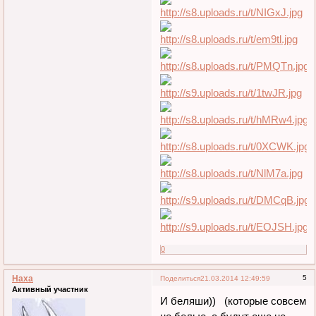
0
Наха
5
Поделиться
21.03.2014 12:49:59
Активный участник
И беляши)) (которые совсем