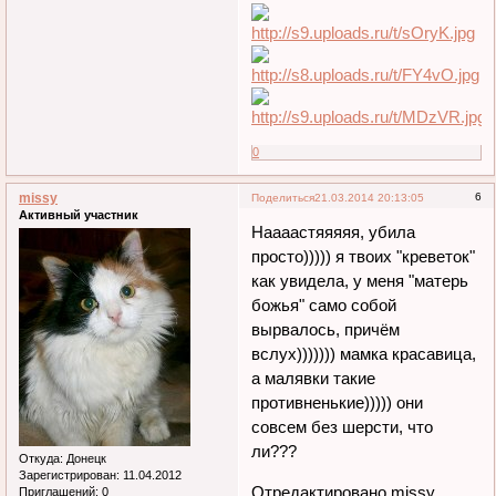
0
missy
6
Поделиться
21.03.2014 20:13:05
Активный участник
Наааастяяяяя, убила
просто))))) я твоих "креветок"
как увидела, у меня "матерь
божья" само собой
вырвалось, причём
вслух))))))) мамка красавица,
а малявки такие
противненькие))))) они
совсем без шерсти, что
ли???
Откуда:
Донецк
Зарегистрирован
: 11.04.2012
Отредактировано missy
Приглашений:
0