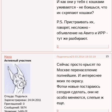
И как они у тебя с кошками
уживаются - не боишься, что
их схряпают кошаки?
P.S. Пристраивать их,
говорят, несложно -
объявление на Авито и ИРР -
тут же разбирают.
0
Наха
15
Поделиться
23.03.2014 19:32:19
Активный участник
Сейчас просто крысят по
Москве перенаселение
полнейшее. И интереснее
моих по окрасу.
Фотки новые постараюсь
сегодня сделать, они не
Откуда:
Подольск
особо меняются, слепые ж
Зарегистрирован
: 24.04.2011
еще.
Приглашений:
0
Сообщений:
5674
0
Уважение:
[+66/-0]