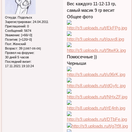
Вес каждого 11-12-13 гр,
самый масик 9 гр весит
Общее фото
Откуда:
Подольск
Зарегистрирован
: 24.04.2011
Приглашений:
0
Сообщений:
5674
Уважение:
[+66/-0]
Позитив:
[+120/-0]
Пол:
Женский
Возраст:
39
[1987-06-06]
Провел на форуме:
Помосечные ))
30 дней 5 часов
Последний визит:
Черныши
17.11.2021 19:10:24