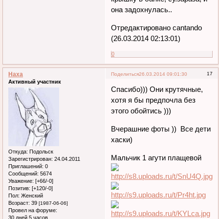
она задохнулась..
Отредактировано cantando
(26.03.2014 02:13:01)
0
Наха
17
Поделиться
26.03.2014 09:01:30
Активный участник
Спасибо))) Они крутячные,
хотя я бы предпочла без
этого обойтись )))
Вчерашние фоты )) Все дети
хаски)
Откуда:
Подольск
Мальчик 1 агути плащевой
Зарегистрирован
: 24.04.2011
Приглашений:
0
Сообщений:
5674
Уважение:
[+66/-0]
Позитив:
[+120/-0]
Пол:
Женский
Возраст:
39
[1987-06-06]
Провел на форуме:
30 дней 5 часов