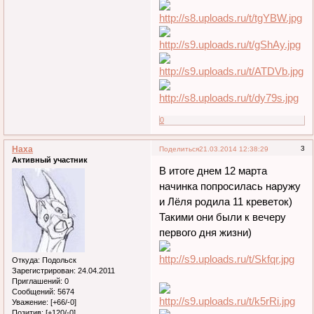
0
Наха
3
Поделиться
21.03.2014 12:38:29
Активный участник
В итоге днем 12 марта
начинка попросилась наружу
и Лёля родила 11 креветок)
Такими они были к вечеру
первого дня жизни)
Откуда:
Подольск
Зарегистрирован
: 24.04.2011
Приглашений:
0
Сообщений:
5674
Уважение:
[+66/-0]
Позитив:
[+120/-0]