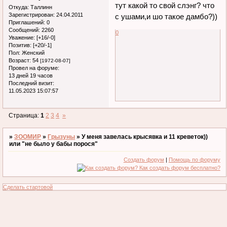
тут какой то свой слэнг? что
Откуда:
Таллинн
Зарегистрирован
: 24.04.2011
с ушами,и шо такое дамбо?))
Приглашений:
0
Сообщений:
2260
0
Уважение:
[+16/-0]
Позитив:
[+20/-1]
Пол:
Женский
Возраст:
54
[1972-08-07]
Провел на форуме:
13 дней 19 часов
Последний визит:
11.05.2023 15:07:57
Страница:
1
2
3
4
»
»
ЗООМИР
»
Грызуны
»
У меня завелась крысявка и 11 креветок))
или "не было у бабы порося"
Создать форум
|
Помощь по форуму
Сделать стартовой