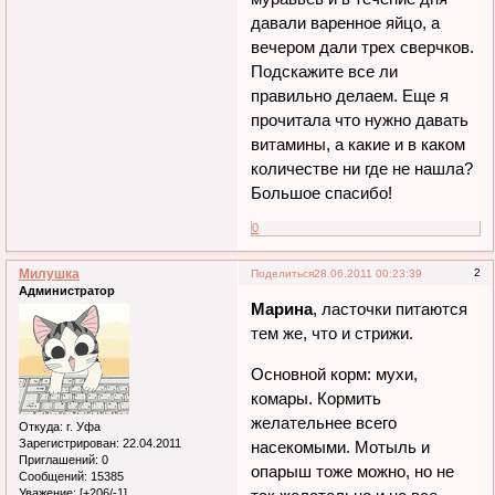
давали варенное яйцо, а
вечером дали трех сверчков.
Подскажите все ли
правильно делаем. Еще я
прочитала что нужно давать
витамины, а какие и в каком
количестве ни где не нашла?
Большое спасибо!
0
Милушка
2
Поделиться
28.06.2011 00:23:39
Администратор
Марина
, ласточки питаются
тем же, что и стрижи.
Основной корм: мухи,
комары. Кормить
желательнее всего
Откуда:
г. Уфа
Зарегистрирован
: 22.04.2011
насекомыми. Мотыль и
Приглашений:
0
опарыш тоже можно, но не
Сообщений:
15385
Уважение:
[+206/-1]