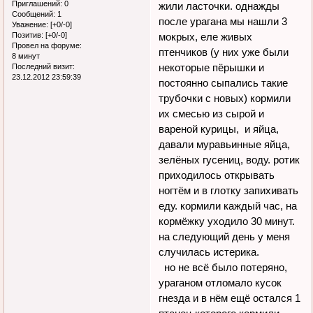
Приглашений:
0
жили ласточки. однажды
Сообщений:
1
после урагана мы нашли 3
Уважение:
[+0/-0]
Позитив:
[+0/-0]
мокрых, еле живых
Провел на форуме:
птенчиков (у них уже были
8 минут
некоторые пёрышки и
Последний визит:
23.12.2012 23:59:39
постоянно сыпались такие
трубочки с новых) кормили
их смесью из сырой и
вареной курицы, и яйца,
давали муравьинные яйца,
зелёных гусениц, воду. ротик
приходилось открывать
ногтём и в глотку запихивать
еду. кормили каждый час, на
кормёжку уходило 30 минут.
на следующий день у меня
случилась истерика.
но не всё было потеряно,
ураганом отломало кусок
гнезда и в нём ещё остался 1