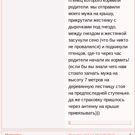
птенец которого кормили
родители. мы отправили
моего мужа на крышу,
прикрутили жестянку с
дырочками под гнездо,
между гнездом и жестянкой
засунули сено (что бы никто
не провалился) и подкинули
птенцов. где-то через час
родители начали их кормить!
(если бы вы знали чего нам
стоило загнать мужа на
высоту 7 метров на
деревянную лестницу стоя
на предпоследней ступеньке.
да же страховку пришлось
через антенну на крыше
привязывать)))
0
Милушка
4
Поделиться
24.12.2012 00:20:01