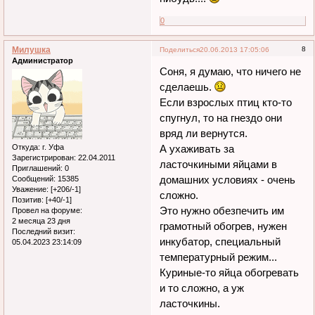
0
Милушка
8
Поделиться
20.06.2013 17:05:06
Администратор
Соня, я думаю, что ничего не
сделаешь.
Если взрослых птиц кто-то
спугнул, то на гнездо они
вряд ли вернутся.
Откуда:
г. Уфа
А ухаживать за
Зарегистрирован
: 22.04.2011
ласточкиными яйцами в
Приглашений:
0
домашних условиях - очень
Сообщений:
15385
Уважение:
[+206/-1]
сложно.
Позитив:
[+40/-1]
Это нужно обезпечить им
Провел на форуме:
2 месяца 23 дня
грамотный обогрев, нужен
Последний визит:
инкубатор, специальный
05.04.2023 23:14:09
температурный режим...
Куриные-то яйца обогревать
и то сложно, а уж
ласточкины.