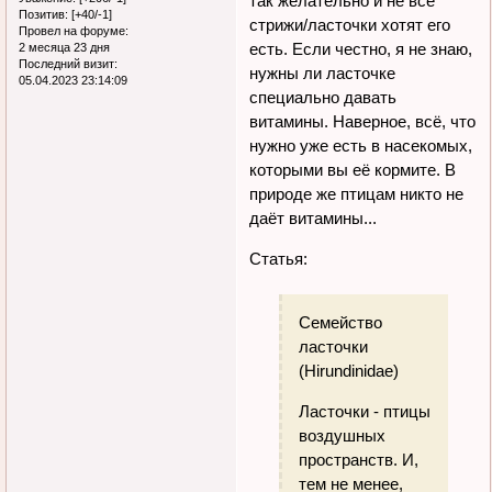
так желательно и не все
Позитив:
[+40/-1]
стрижи/ласточки хотят его
Провел на форуме:
есть. Если честно, я не знаю,
2 месяца 23 дня
Последний визит:
нужны ли ласточке
05.04.2023 23:14:09
специально давать
витамины. Наверное, всё, что
нужно уже есть в насекомых,
которыми вы её кормите. В
природе же птицам никто не
даёт витамины...
Статья:
Семейство
ласточки
(Hirundinidae)
Ласточки - птицы
воздушных
пространств. И,
тем не менее,