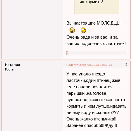
их кормить!
Вы настоящие МОЛОДЦЫ!
Очень рада и за вас, и за
ваших подопечных ласточек!
0
Наталия
5
Поделиться
06.06.2013 21:43:34
Гость
У нас упало гнездо
ласточки,один птинец жыв
,еле начали появлятся
перышки ,на голове
пушок.подскажыте как часто
кормить и чем лутше,идавать
ли ему воду и сколько???
Очень жалко птеньчика!!!
Заранее спасибо!!!Жду!!!