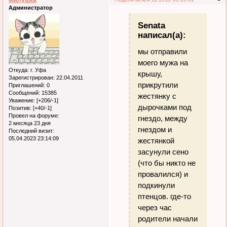
Администратор
Senata
написал(а):
мы отправили
моего мужа на
Откуда:
г. Уфа
крышу,
Зарегистрирован
: 22.04.2011
прикрутили
Приглашений:
0
Сообщений:
15385
жестянку с
Уважение:
[+206/-1]
дырочками под
Позитив:
[+40/-1]
Провел на форуме:
гнездо, между
2 месяца 23 дня
гнездом и
Последний визит:
05.04.2023 23:14:09
жестянкой
засунули сено
(что бы никто не
провалился) и
подкинули
птенцов. где-то
через час
родители начали