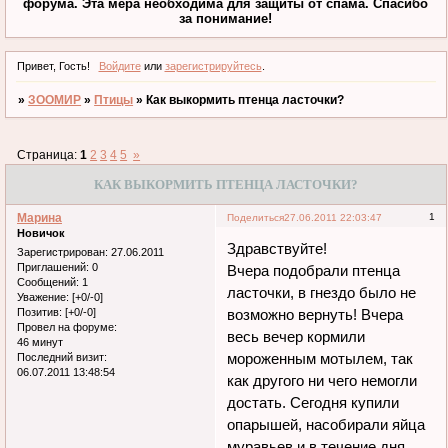
форума. Эта мера необходима для защиты от спама. Спасибо
за понимание!
Привет, Гость!
Войдите
или
зарегистрируйтесь
.
»
ЗООМИР
»
Птицы
»
Как выкормить птенца ласточки?
Страница:
1
2
3
4
5
»
КАК ВЫКОРМИТЬ ПТЕНЦА ЛАСТОЧКИ?
Марина
1
Поделиться
27.06.2011 22:03:47
Новичок
Здравствуйте!
Зарегистрирован
: 27.06.2011
Приглашений:
0
Вчера подобрали птенца
Сообщений:
1
ласточки, в гнездо было не
Уважение:
[+0/-0]
Позитив:
[+0/-0]
возможно вернуть! Вчера
Провел на форуме:
весь вечер кормили
46 минут
мороженным мотылем, так
Последний визит:
06.07.2011 13:48:54
как другого ни чего немогли
достать. Сегодня купили
опарышей, насобирали яйца
муравьев и в течение дня