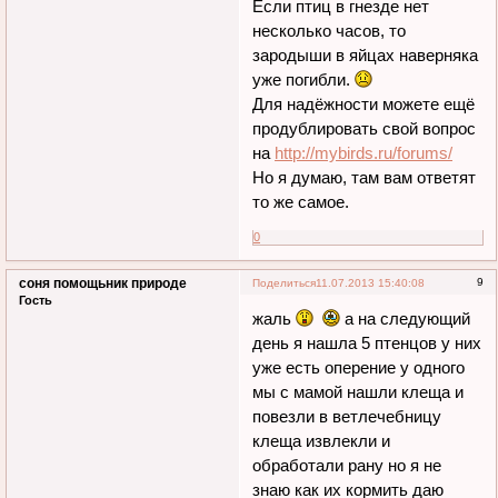
Если птиц в гнезде нет
несколько часов, то
зародыши в яйцах наверняка
уже погибли.
Для надёжности можете ещё
продублировать свой вопрос
на
http://mybirds.ru/forums/
Но я думаю, там вам ответят
то же самое.
0
соня помощьник природе
9
Поделиться
11.07.2013 15:40:08
Гость
жаль
а на следующий
день я нашла 5 птенцов у них
уже есть оперение у одного
мы с мамой нашли клеща и
повезли в ветлечебницу
клеща извлекли и
обработали рану но я не
знаю как их кормить даю