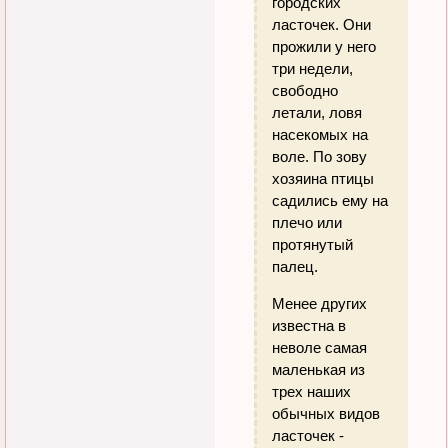
городских
ласточек. Они
прожили у него
три недели,
свободно
летали, ловя
насекомых на
воле. По зову
хозяина птицы
садились ему на
плечо или
протянутый
палец.
Менее других
известна в
неволе самая
маленькая из
трех наших
обычных видов
ласточек -