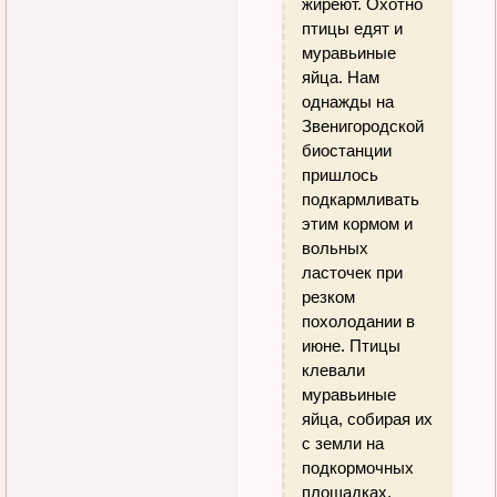
жиреют. Охотно
птицы едят и
муравьиные
яйца. Нам
однажды на
Звенигородской
биостанции
пришлось
подкармливать
этим кормом и
вольных
ласточек при
резком
похолодании в
июне. Птицы
клевали
муравьиные
яйца, собирая их
с земли на
подкормочных
площадках.