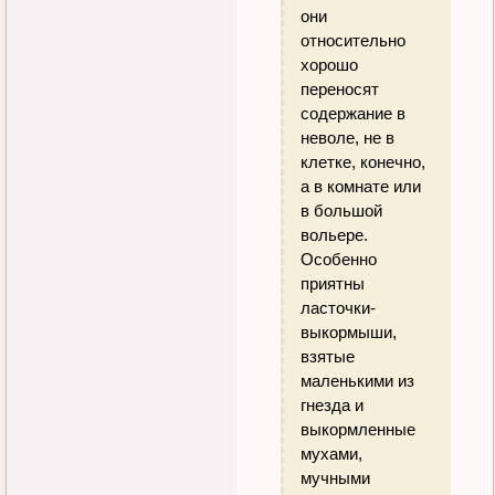
они
относительно
хорошо
переносят
содержание в
неволе, не в
клетке, конечно,
а в комнате или
в большой
вольере.
Особенно
приятны
ласточки-
выкормыши,
взятые
маленькими из
гнезда и
выкормленные
мухами,
мучными