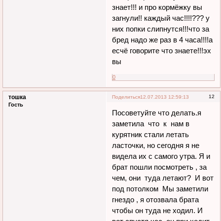
знает!!! и про кормёжку вы
загнули!! каждый час!!!!??? у
них попки слипнутся!!!что за
бред надо же раз в 4 часа!!!!а
есчё говорите что знаете!!!эх
вы
0
тошка
12
Поделиться
12.07.2013 12:59:13
Гость
Посоветуйте что делать.я
заметила что к нам в
курятник стали летать
ласточки, но сегодня я не
видела их с самого утра. Я и
брат пошли посмотреть , за
чем, они туда летают? И вот
под потолком Мы заметили
гнездо , я отозвала брата
чтобы он туда не ходил. И