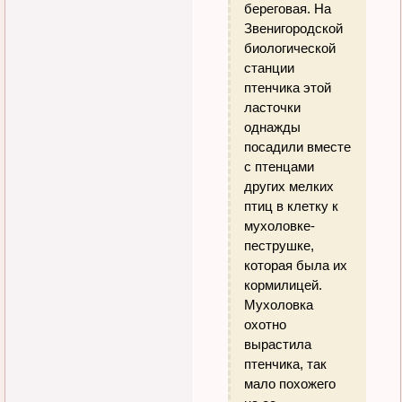
береговая. На
Звенигородской
биологической
станции
птенчика этой
ласточки
однажды
посадили вместе
с птенцами
других мелких
птиц в клетку к
мухоловке-
пеструшке,
которая была их
кормилицей.
Мухоловка
охотно
вырастила
птенчика, так
мало похожего