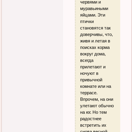
червями и
муравьиными
яйцами. Эти
птички
становятся так
доверчивы, что,
живя и летая в
поисках корма
вокруг дома,
всегда
прилетают и
ночуют в
привычной
комнате или на
террасе.
Впрочем, на они
улетают обычно
на юг. Но тем
радостнее
встретить их
снова весной