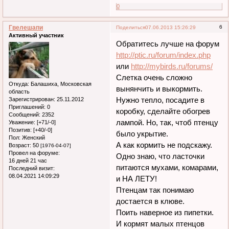
0
Гвелешапи
6
Поделиться
07.06.2013 15:26:29
Активный участник
Обратитесь лучше на форум
http://ptic.ru/forum/index.php
или
http://mybirds.ru/forums/
Слетка очень сложно
Откуда:
Балашиха, Московская
вынянчить и выкормить.
область
Нужно тепло, посадите в
Зарегистрирован
: 25.11.2012
Приглашений:
0
коробку, сделайте обогрев
Сообщений:
2352
лампой. Но, так, чтоб птенцу
Уважение:
[+71/-0]
Позитив:
[+40/-0]
было укрытие.
Пол:
Женский
А как кормить не подскажу.
Возраст:
50
[1976-04-07]
Провел на форуме:
Одно знаю, что ласточки
16 дней 21 час
питаются мухами, комарами,
Последний визит:
08.04.2021 14:09:29
и НА ЛЕТУ!
Птенцам так понимаю
достается в клюве.
Поить наверное из пипетки.
И кормят малых птенцов