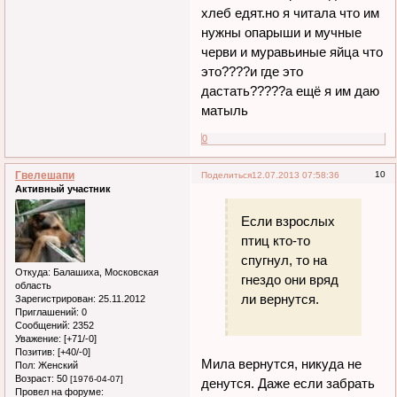
хлеб едят.но я читала что им
нужны опарыши и мучные
черви и муравьиные яйца что
это????и где это
дастать?????а ещё я им даю
матыль
0
Гвелешапи
10
Поделиться
12.07.2013 07:58:36
Активный участник
Если взрослых
птиц кто-то
спугнул, то на
Откуда:
Балашиха, Московская
гнездо они вряд
область
ли вернутся.
Зарегистрирован
: 25.11.2012
Приглашений:
0
Сообщений:
2352
Уважение:
[+71/-0]
Позитив:
[+40/-0]
Мила вернутся, никуда не
Пол:
Женский
Возраст:
50
[1976-04-07]
денутся. Даже если забрать
Провел на форуме: