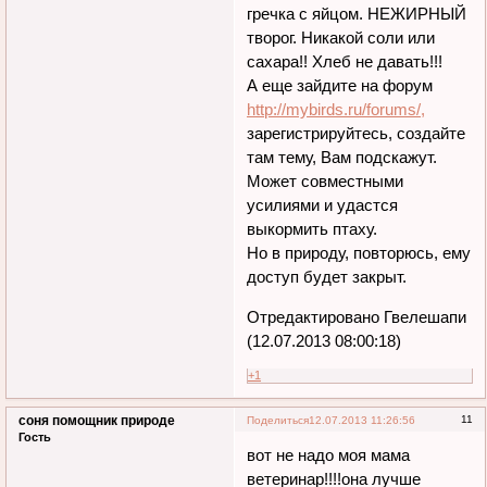
гречка с яйцом. НЕЖИРНЫЙ
творог. Никакой соли или
сахара!! Хлеб не давать!!!
А еще зайдите на форум
http://mybirds.ru/forums/,
зарегистрируйтесь, создайте
там тему, Вам подскажут.
Может совместными
усилиями и удастся
выкормить птаху.
Но в природу, повторюсь, ему
доступ будет закрыт.
Отредактировано Гвелешапи
(12.07.2013 08:00:18)
+1
соня помощник природе
11
Поделиться
12.07.2013 11:26:56
Гость
вот не надо моя мама
ветеринар!!!!она лучше