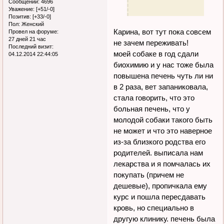
Сообщений:
4696
Уважение:
[+51/-0]
Позитив:
[+33/-0]
Пол:
Женский
Карина, вот тут пока совсем
Провел на форуме:
27 дней 21 час
не зачем переживать!
Последний визит:
моей собаке в год сдали
04.12.2014 22:44:05
биохимию и у нас тоже была
повышена печень чуть ли ни
в 2 раза, вет запаниковала,
стала говорить, что это
больная печень, что у
молодой собаки такого быть
не может и что это наверное
из-за близкого родства его
родителей. выписала нам
лекарства и я помчалась их
покупать (причем не
дешевые), пропичкала ему
курс и пошла пересдавать
кровь, но специально в
другую клинику. печень была