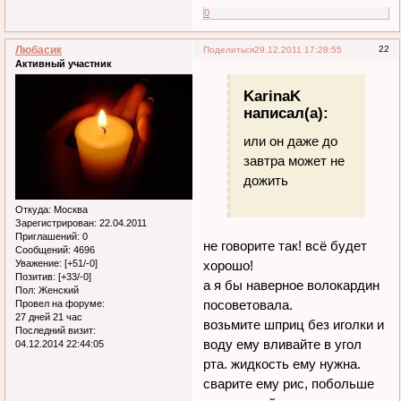
0
Любасик
22
Поделиться
29.12.2011 17:28:55
Активный участник
KarinaK
написал(а):
или он даже до
завтра может не
дожить
Откуда:
Москва
Зарегистрирован
: 22.04.2011
Приглашений:
0
не говорите так! всё будет
Сообщений:
4696
хорошо!
Уважение:
[+51/-0]
Позитив:
[+33/-0]
а я бы наверное волокардин
Пол:
Женский
посоветовала.
Провел на форуме:
27 дней 21 час
возьмите шприц без иголки и
Последний визит:
воду ему вливайте в угол
04.12.2014 22:44:05
рта. жидкость ему нужна.
сварите ему рис, побольше