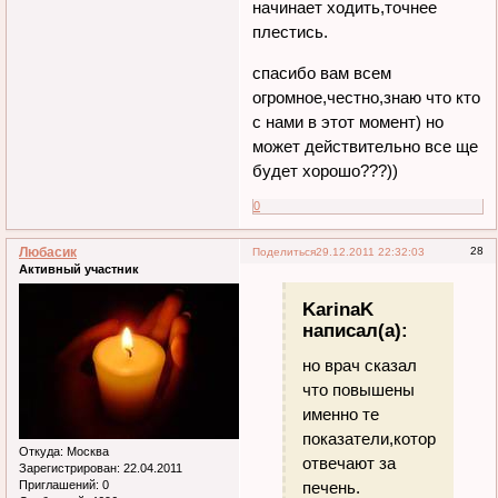
начинает ходить,точнее
плестись.
спасибо вам всем
огромное,честно,знаю что кто
с нами в этот момент) но
может действительно все ще
будет хорошо???))
0
Любасик
28
Поделиться
29.12.2011 22:32:03
Активный участник
KarinaK
написал(а):
но врач сказал
что повышены
именно те
показатели,которые
Откуда:
Москва
отвечают за
Зарегистрирован
: 22.04.2011
Приглашений:
0
печень.