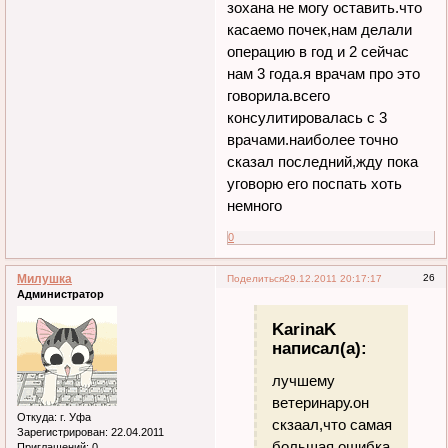
зохана не могу оставить.что
касаемо почек,нам делали
операцию в год и 2 сейчас
нам 3 года.я врачам про это
говорила.всего
консулитировалась с 3
врачами.наиболее точно
сказал последний,жду пока
уговорю его поспать хоть
немного
0
Милушка
26
Поделиться
29.12.2011 20:17:17
Администратор
KarinaK
написал(а):
лучшему
ветеринару.он
Откуда:
г. Уфа
скзаал,что самая
Зарегистрирован
: 22.04.2011
большая ошибка
Приглашений:
0