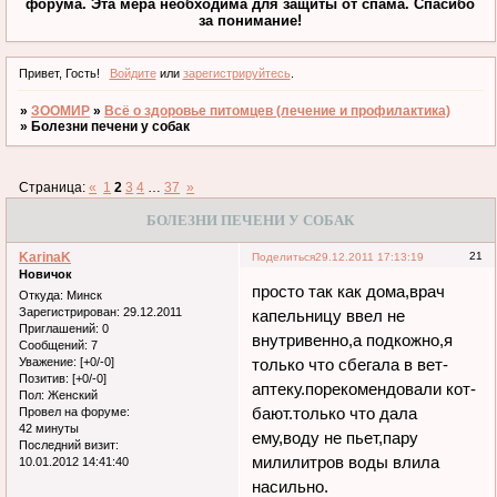
форума. Эта мера необходима для защиты от спама. Спасибо
за понимание!
Привет, Гость!
Войдите
или
зарегистрируйтесь
.
»
ЗООМИР
»
Всё о здоровье питомцев (лечение и профилактика)
»
Болезни печени у собак
Страница:
«
1
2
3
4
…
37
»
БОЛЕЗНИ ПЕЧЕНИ У СОБАК
KarinaK
21
Поделиться
29.12.2011 17:13:19
Новичок
просто так как дома,врач
Откуда:
Минск
Зарегистрирован
: 29.12.2011
капельницу ввел не
Приглашений:
0
внутривенно,а подкожно,я
Сообщений:
7
Уважение:
[+0/-0]
только что сбегала в вет-
Позитив:
[+0/-0]
аптеку.порекомендовали кот-
Пол:
Женский
бают.только что дала
Провел на форуме:
42 минуты
ему,воду не пьет,пару
Последний визит:
милилитров воды влила
10.01.2012 14:41:40
насильно.