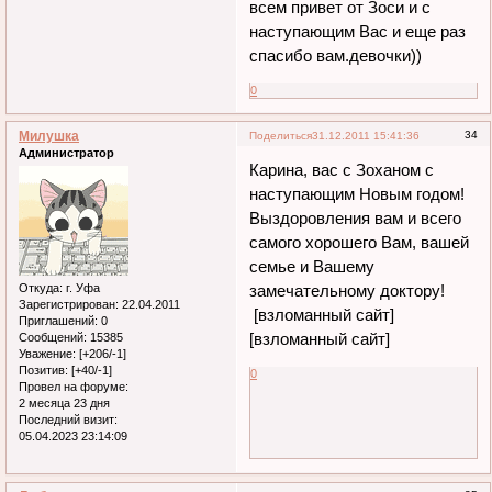
всем привет от Зоси и с
наступающим Вас и еще раз
спасибо вам.девочки))
0
Милушка
34
Поделиться
31.12.2011 15:41:36
Администратор
Карина, вас с Зоханом с
наступающим Новым годом!
Выздоровления вам и всего
самого хорошего Вам, вашей
семье и Вашему
Откуда:
г. Уфа
замечательному доктору!
Зарегистрирован
: 22.04.2011
[взломанный сайт]
Приглашений:
0
[взломанный сайт]
Сообщений:
15385
Уважение:
[+206/-1]
Позитив:
[+40/-1]
0
Провел на форуме:
2 месяца 23 дня
Последний визит:
05.04.2023 23:14:09