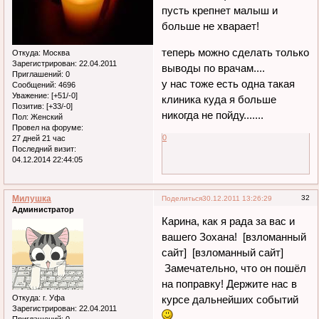
пусть крепнет малыш и
больше не хварает!
теперь можно сделать только
Откуда:
Москва
Зарегистрирован
: 22.04.2011
выводы по врачам....
Приглашений:
0
у нас тоже есть одна такая
Сообщений:
4696
Уважение:
[+51/-0]
клиника куда я больше
Позитив:
[+33/-0]
никогда не пойду.......
Пол:
Женский
Провел на форуме:
0
27 дней 21 час
Последний визит:
04.12.2014 22:44:05
Милушка
32
Поделиться
30.12.2011 13:26:29
Администратор
Карина, как я рада за вас и
вашего Зохана! [взломанный
сайт] [взломанный сайт]
Замечательно, что он пошёл
на поправку! Держите нас в
Откуда:
г. Уфа
курсе дальнейших событий
Зарегистрирован
: 22.04.2011
Приглашений:
0