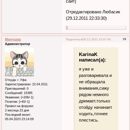
сайт]
Отредактировано Любасик
(29.12.2011 22:33:30)
0
Милушка
29
Поделиться
29.12.2011 22:47:40
Администратор
KarinaK
написал(а):
я уже и
разговаривала и
Откуда:
г. Уфа
не обращала
Зарегистрирован
: 22.04.2011
внимания,сижу
Приглашений:
0
Сообщений:
15385
рядом немного
Уважение:
[+206/-1]
дремает.только
Позитив:
[+40/-1]
Провел на форуме:
отойду начинает
2 месяца 23 дня
ходить,точнее
Последний визит:
05.04.2023 23:14:09
плестись.