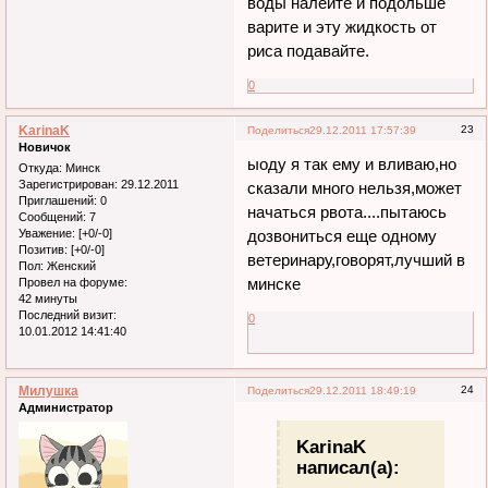
воды налейте и подольше
варите и эту жидкость от
риса подавайте.
0
KarinaK
23
Поделиться
29.12.2011 17:57:39
Новичок
ыоду я так ему и вливаю,но
Откуда:
Минск
Зарегистрирован
: 29.12.2011
сказали много нельзя,может
Приглашений:
0
начаться рвота....пытаюсь
Сообщений:
7
Уважение:
[+0/-0]
дозвониться еще одному
Позитив:
[+0/-0]
ветеринару,говорят,лучший в
Пол:
Женский
минске
Провел на форуме:
42 минуты
Последний визит:
0
10.01.2012 14:41:40
Милушка
24
Поделиться
29.12.2011 18:49:19
Администратор
KarinaK
написал(а):