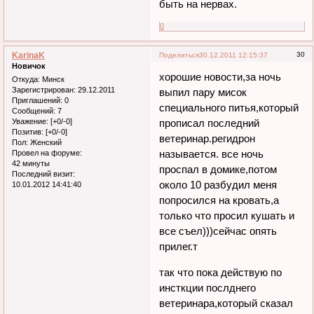
быть на нервах.
0
KarinaK
30
Поделиться
30.12.2011 12:15:37
Новичок
хорошие новости,за ночь
Откуда:
Минск
Зарегистрирован
: 29.12.2011
выпил пару мисок
Приглашений:
0
специального питья,который
Сообщений:
7
Уважение:
[+0/-0]
прописал последний
Позитив:
[+0/-0]
ветеринар.регидрон
Пол:
Женский
называется. все ночь
Провел на форуме:
42 минуты
проспал в домике,потом
Последний визит:
около 10 разбудил меня
10.01.2012 14:41:40
попросился на кровать,а
только что просил кушать и
все съел)))сейчас опять
прилег.т
так что пока действую по
инсткции послднего
ветеринара,который сказал