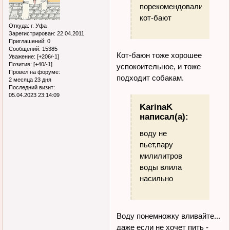
порекомендовали
кот-бают
Откуда:
г. Уфа
Зарегистрирован
: 22.04.2011
Приглашений:
0
Сообщений:
15385
Кот-баюн тоже хорошее
Уважение:
[+206/-1]
Позитив:
[+40/-1]
успокоительное, и тоже
Провел на форуме:
подходит собакам.
2 месяца 23 дня
Последний визит:
05.04.2023 23:14:09
KarinaK
написал(а):
воду не
пьет,пару
милилитров
воды влила
насильно
Воду понемножку вливайте...
даже если не хочет пить -