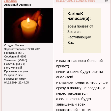
Любасик
35
Поделиться
02.01.2012 23:05:16
Активный участник
KarinaK
написал(а):
всем привет от
Зоси и с
наступающим
Вас
Откуда:
Москва
Зарегистрирован
: 22.04.2011
Приглашений:
0
Сообщений:
4696
и вам от нас всех большой
Уважение:
[+51/-0]
Позитив:
[+33/-0]
привет)
Пол:
Женский
пишите какие будут рез-ты
Провел на форуме:
27 дней 21 час
анализов!
Последний визит:
и главное помните, что лучше
04.12.2014 22:44:05
сразу в панику не впадать, а
перестраховаться.
а если печень будет
завышена и всех
показателей, что тут