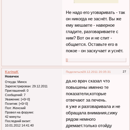
Не надо его уговаривать - так
он никогда не заснёт. Вы же
ему мешаете - наверное
гладите, разговариваете с
ним? Вот он и не спит -
общается. Оставьте его в
покое - он заскучает и уснёт.
0
KarinaK
27
Поделиться
29.12.2011 20:35:31
Новичок
да.но врач сказал что
Откуда:
Минск
Зарегистрирован
: 29.12.2011
повышены именно те
Приглашений:
0
показатели,которые
Сообщений:
7
Уважение:
[+0/-0]
отвечают за печень.
Позитив:
[+0/-0]
я уже и разговаривала и не
Пол:
Женский
обращала внимания,сижу
Провел на форуме:
42 минуты
рядом немного
Последний визит:
дремает.только отойду
10.01.2012 14:41:40