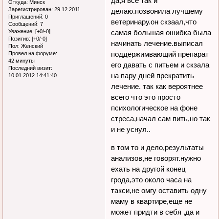
да,я все так и
Откуда:
Минск
Зарегистрирован
: 29.12.2011
делаю.позвонила лучшему
Приглашений:
0
ветеринару.он скзаал,что
Сообщений:
7
Уважение:
[+0/-0]
самая большая ошибка была
Позитив:
[+0/-0]
начинать лечение.выписал
Пол:
Женский
поддержимвающий препарат
Провел на форуме:
42 минуты
его давать с питьем и скзала
Последний визит:
на пару дней прекратить
10.01.2012 14:41:40
лечение. так как вероятнее
всего что это просто
психологическое на фоне
стреса,начал сам пить,но так
и не уснул..
в том то и дело,результаты
анализов,не говорят.нужно
ехать на другой конец
грода,это около часа на
такси,не омгу оставить одну
маму в квартире,еще не
может придти в себя ,да и