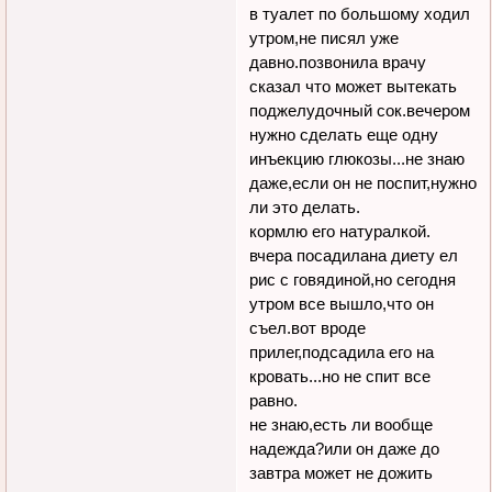
в туалет по большому ходил
утром,не писял уже
давно.позвонила врачу
сказал что может вытекать
поджелудочный сок.вечером
нужно сделать еще одну
инъекцию глюкозы...не знаю
даже,если он не поспит,нужно
ли это делать.
кормлю его натуралкой.
вчера посадилана диету ел
рис с говядиной,но сегодня
утром все вышло,что он
съел.вот вроде
прилег,подсадила его на
кровать...но не спит все
равно.
не знаю,есть ли вообще
надежда?или он даже до
завтра может не дожить