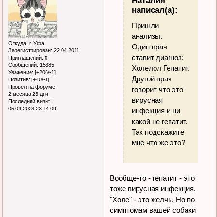
Наталия
написал(а):
Пришли
анализы.
Откуда:
г. Уфа
Один врач
Зарегистрирован
: 22.04.2011
ставит диагноз:
Приглашений:
0
Сообщений:
15385
Холелол Гепатит.
Уважение:
[+206/-1]
Другой врач
Позитив:
[+40/-1]
Провел на форуме:
говорит что это
2 месяца 23 дня
вирусная
Последний визит:
05.04.2023 23:14:09
инфекция и ни
какой не гепатит.
Так подскажите
мне что же это?
Вообще-то - гепатит - это
тоже вирусная инфекция.
"Холе" - это желчь. Но по
симптомам вашей собаки