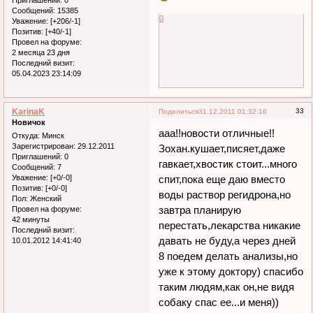
Сообщений:
15385
0
Уважение:
[+206/-1]
Позитив:
[+40/-1]
Провел на форуме:
2 месяца 23 дня
Последний визит:
05.04.2023 23:14:09
KarinaK
33
Поделиться
31.12.2011 01:32:16
Новичок
ааа!!новости отличные!!
Откуда:
Минск
Зарегистрирован
: 29.12.2011
Зохан.кушает,писяет,даже
Приглашений:
0
гавкает,хвостик стоит...много
Сообщений:
7
Уважение:
[+0/-0]
спит,пока еще даю вместо
Позитив:
[+0/-0]
воды раствор регидрона,но
Пол:
Женский
завтра планирую
Провел на форуме:
42 минуты
перестать,лекарства никакие
Последний визит:
давать не буду,а через дней
10.01.2012 14:41:40
8 поедем делать анализы,но
уже к этому доктору) спасибо
таким людям,как он,не видя
собаку спас ее...и меня))