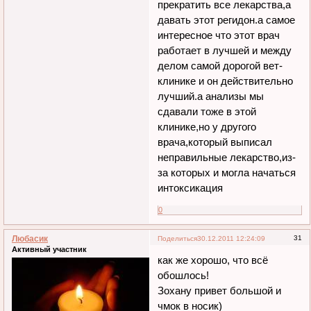
прекратить все лекарства,а
давать этот регидон.а самое
интересное что этот врач
работает в лучшей и между
делом самой дорогой вет-
клинике и он действительно
лучший.а анализы мы
сдавали тоже в этой
клинике,но у другого
врача,который выписал
неправильные лекарство,из-
за которых и могла начаться
интоксикация
0
Любасик
31
Поделиться
30.12.2011 12:24:09
Активный участник
как же хорошо, что всё
обошлось!
Зохану привет большой и
чмок в носик)