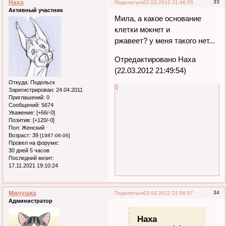
Наха
33
Поделиться
22.03.2012 21:46:55
Активный участник
Мила, а какое основание
клетки мокнет и
ржавеет? у меня такого нет...
Отредактировано Наха
(22.03.2012 21:49:54)
Откуда:
Подольск
0
Зарегистрирован
: 24.04.2011
Приглашений:
0
Сообщений:
5674
Уважение:
[+66/-0]
Позитив:
[+120/-0]
Пол:
Женский
Возраст:
39
[1987-06-06]
Провел на форуме:
30 дней 5 часов
Последний визит:
17.11.2021 19:10:24
Милушка
34
Поделиться
22.03.2012 21:58:57
Администратор
Наха