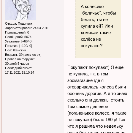
А колёсико
"беличье", чтобы
бегать, ты не
Откуда:
Подольск
купила ей? Или
Зарегистрирован
: 24.04.2011
хомякам такие
Приглашений:
0
Сообщений:
5674
колёса не
Уважение:
[+66/-0]
покупают?
Позитив:
[+120/-0]
Пол:
Женский
Возраст:
39
[1987-06-06]
Провел на форуме:
30 дней 5 часов
Покупают покупают) Я еще
Последний визит:
17.11.2021 19:10:24
не купила, т.к. в том
зоомагазине где я
отоваривалась колеса были
ооочень дорогие. А я то знаю
сколько они должны стоить!
Там самое дешевое
(поганенькое колесо, я такие
не покупаю) было 180 р! Так
что я решила что недельку
она и без колеса нормально