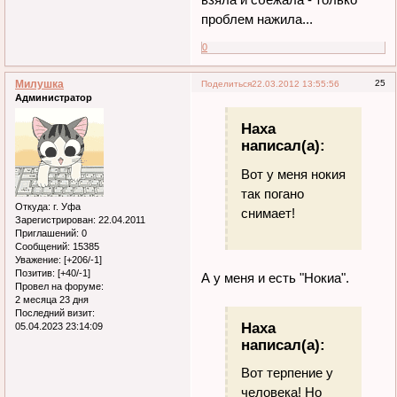
проблем нажила...
0
Милушка
25
Поделиться
22.03.2012 13:55:56
Администратор
Наха
написал(а):
Вот у меня нокия
так погано
Откуда:
г. Уфа
снимает!
Зарегистрирован
: 22.04.2011
Приглашений:
0
Сообщений:
15385
Уважение:
[+206/-1]
Позитив:
[+40/-1]
А у меня и есть "Нокиа".
Провел на форуме:
2 месяца 23 дня
Последний визит:
Наха
05.04.2023 23:14:09
написал(а):
Вот терпение у
человека! Но