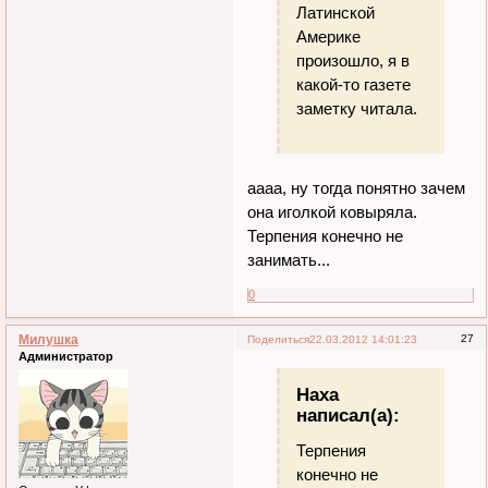
Латинской
Америке
произошло, я в
какой-то газете
заметку читала.
аааа, ну тогда понятно зачем
она иголкой ковыряла.
Терпения конечно не
занимать...
0
Милушка
27
Поделиться
22.03.2012 14:01:23
Администратор
Наха
написал(а):
Терпения
конечно не