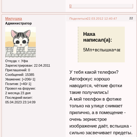
0
Милушка
22
Поделиться
22.03.2012 12:40:47
Администратор
Наха
написал(а):
5Мп+вспышка+автофокус
Откуда:
г. Уфа
Зарегистрирован
: 22.04.2011
Приглашений:
0
У тебя какой телефон?
Сообщений:
15385
Автофокус хорошо
Уважение:
[+206/-1]
Позитив:
[+40/-1]
наводится, чёткие фотки
Провел на форуме:
такие получились!
2 месяца 23 дня
Последний визит:
А мой теелфон в фотике
05.04.2023 23:14:09
только на улице снимает
прилично, а в помещение -
очень зернистрое
изображение даёт, вспышка -
сильно засвечивает предеты.