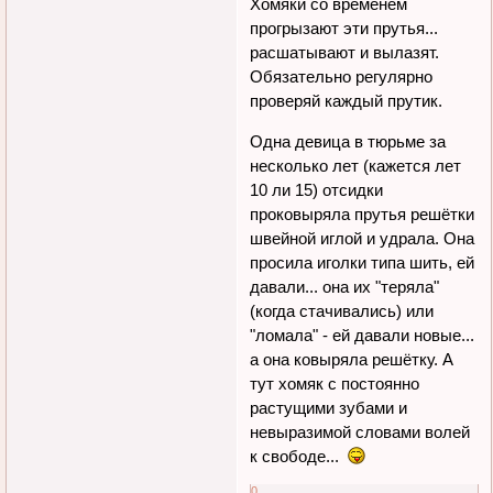
Хомяки со временем
прогрызают эти прутья...
расшатывают и вылазят.
Обязательно регулярно
проверяй каждый прутик.
Одна девица в тюрьме за
несколько лет (кажется лет
10 ли 15) отсидки
проковыряла прутья решётки
швейной иглой и удрала. Она
просила иголки типа шить, ей
давали... она их "теряла"
(когда стачивались) или
"ломала" - ей давали новые...
а она ковыряла решётку. А
тут хомяк с постоянно
растущими зубами и
невыразимой словами волей
к свободе...
0