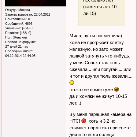
(кажется лет 10
Откуда:
Москва
ли 15)
Зарегистрирован
: 22.04.2011
Приглашений:
0
Сообщений:
4696
Уважение:
[+51/-0]
Позитив:
[+33/-0]
Мила, ну ты насмешила)
Пол:
Женский
хома не прогрызет клетку
Провел на форуме:
27 дней 21 час
железную, но зато может
Последний визит:
лапкой затянуть что-нибудь,
04.12.2014 22:44:05
у меня Сонька так тюль
сжевала... или попугай.... или
и тот и другая тюль жевали....
что-то не помню уже
да и хомяки не живут 10-15
лет...(
и у меня парашная камера на
НТС!
хоть и 3.2 но
снимает норм тока при свете
дня и то если солнца