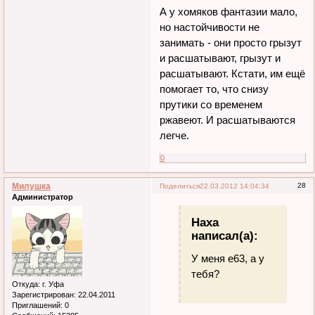
А у хомяков фантазии мало,
но настойчивости не
занимать - они просто грызут
и расшатывают, грызут и
расшатывают. Кстати, им ещё
помогает то, что снизу
прутики со временем
ржавеют. И расшатываются
легче.
0
Милушка
28
Поделиться
22.03.2012 14:04:34
Администратор
Наха
написал(а):
У меня е63, а у
тебя?
Откуда:
г. Уфа
Зарегистрирован
: 22.04.2011
Приглашений:
0