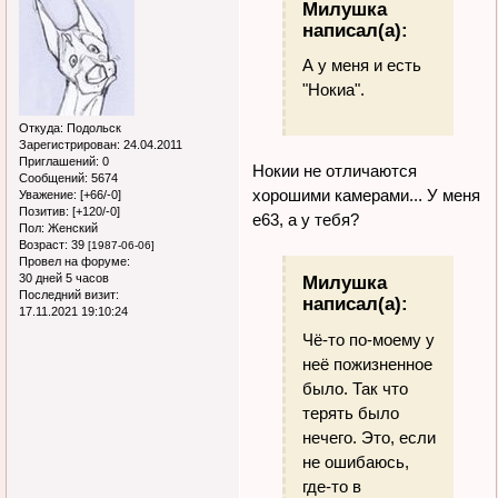
Милушка
написал(а):
А у меня и есть
"Нокиа".
Откуда:
Подольск
Зарегистрирован
: 24.04.2011
Приглашений:
0
Нокии не отличаются
Сообщений:
5674
хорошими камерами... У меня
Уважение:
[+66/-0]
Позитив:
[+120/-0]
е63, а у тебя?
Пол:
Женский
Возраст:
39
[1987-06-06]
Провел на форуме:
30 дней 5 часов
Милушка
Последний визит:
написал(а):
17.11.2021 19:10:24
Чё-то по-моему у
неё пожизненное
было. Так что
терять было
нечего. Это, если
не ошибаюсь,
где-то в