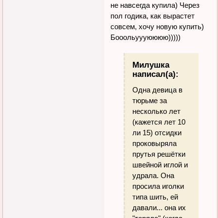
не навсегда купила) Через
пол годика, как вырастет
совсем, хочу новую купить)
Бооольуууюююю)))))
Милушка
написал(а):
Одна девица в
тюрьме за
несколько лет
(кажется лет 10
ли 15) отсидки
проковыряла
прутья решётки
швейной иглой и
удрала. Она
просила иголки
типа шить, ей
давали... она их