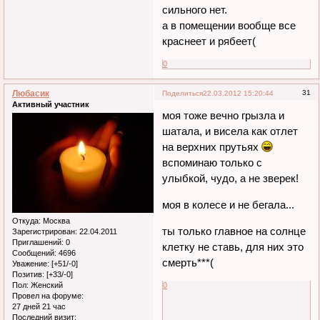
сильного нет.
а в помещении вообще все
краснеет и рябеет(
0
Любасик
31
Поделиться
22.03.2012 15:20:44
Активный участник
моя тоже вечно грызла и
шатала, и висела как отлет
на верхних прутьях
вспоминаю только с
улыбкой, чудо, а не зверек!
моя в колесе и не бегала...
Откуда:
Москва
ты только главное на солнце
Зарегистрирован
: 22.04.2011
Приглашений:
0
клетку не ставь, для них это
Сообщений:
4696
смерть***(
Уважение:
[+51/-0]
Позитив:
[+33/-0]
Пол:
Женский
0
Провел на форуме:
27 дней 21 час
Последний визит: