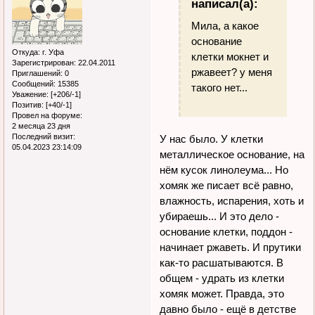
написал(а):
Мила, а какое
основание
Откуда:
г. Уфа
клетки мокнет и
Зарегистрирован
: 22.04.2011
ржавеет? у меня
Приглашений:
0
Сообщений:
15385
такого нет...
Уважение:
[+206/-1]
Позитив:
[+40/-1]
Провел на форуме:
2 месяца 23 дня
Последний визит:
У нас было. У клетки
05.04.2023 23:14:09
металлическое основание, на
нём кусок линолеума... Но
хомяк же писает всё равно,
влажность, испарения, хоть и
убираешь... И это дело -
основание клетки, поддон -
начинает ржаветь. И прутики
как-то расшатываются. В
общем - удрать из клетки
хомяк может. Правда, это
давно было - ещё в детстве