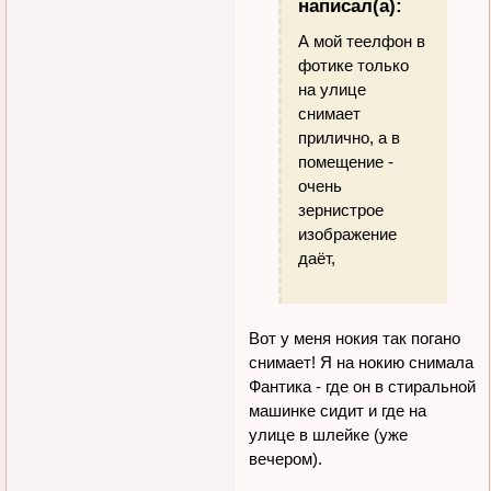
написал(а):
А мой теелфон в
фотике только
на улице
снимает
прилично, а в
помещение -
очень
зернистрое
изображение
даёт,
Вот у меня нокия так погано
снимает! Я на нокию снимала
Фантика - где он в стиральной
машинке сидит и где на
улице в шлейке (уже
вечером).