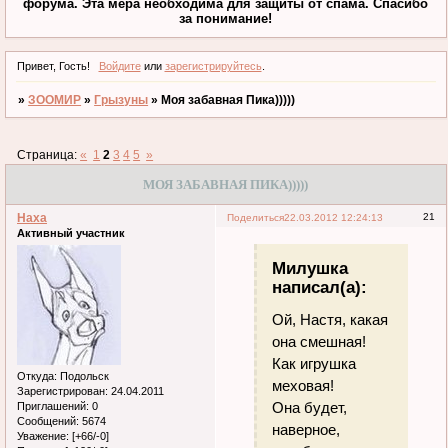
форума. Эта мера необходима для защиты от спама. Спасибо
за понимание!
Привет, Гость!
Войдите
или
зарегистрируйтесь
.
»
ЗООМИР
»
Грызуны
»
Моя забавная Пика)))))
Страница:
«
1
2
3
4
5
»
МОЯ ЗАБАВНАЯ ПИКА)))))
Наха
21
Поделиться
22.03.2012 12:24:13
Активный участник
Милушка
написал(а):
Ой, Настя, какая
она смешная!
Как игрушка
Откуда:
Подольск
меховая!
Зарегистрирован
: 24.04.2011
Она будет,
Приглашений:
0
Сообщений:
5674
наверное,
Уважение:
[+66/-0]