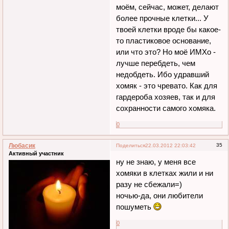
моём, сейчас, может, делают
более прочные клетки... У
твоей клетки вроде бы какое-
то пластиковое основание,
или что это? Но моё ИМХо -
лучше перебдеть, чем
недобдеть. Ибо удравший
хомяк - это чревато. Как для
гардероба хозяев, так и для
сохранности самого хомяка.
0
Любасик
35
Поделиться
22.03.2012 22:03:42
Активный участник
ну не знаю, у меня все
хомяки в клетках жили и ни
разу не сбежали=)
ночью-да, они любители
пошуметь
0