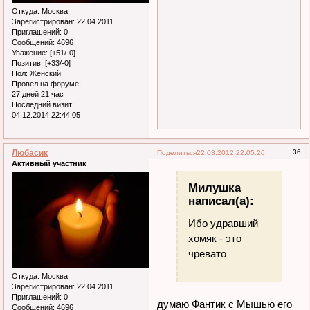
Откуда:
Москва
Зарегистрирован
: 22.04.2011
Приглашений:
0
Сообщений:
4696
Уважение:
[+51/-0]
Позитив:
[+33/-0]
Пол:
Женский
Провел на форуме:
27 дней 21 час
Последний визит:
04.12.2014 22:44:05
Любасик
36
Поделиться
22.03.2012 22:05:26
Активный участник
Милушка
написал(а):
Ибо удравший
хомяк - это
чревато
Откуда:
Москва
Зарегистрирован
: 22.04.2011
Приглашений:
0
думаю Фантик с Мышью его
Сообщений:
4696