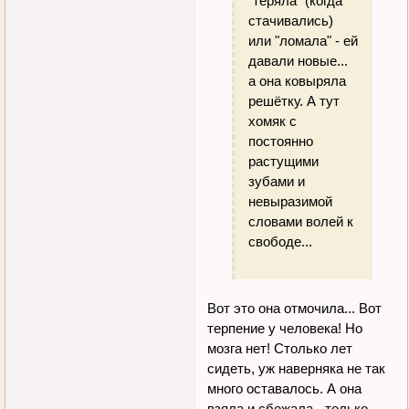
"теряла" (когда
стачивались)
или "ломала" - ей
давали новые...
а она ковыряла
решётку. А тут
хомяк с
постоянно
растущими
зубами и
невыразимой
словами волей к
свободе...
Вот это она отмочила... Вот
терпение у человека! Но
мозга нет! Столько лет
сидеть, уж наверняка не так
много оставалось. А она
взяла и сбежала - только