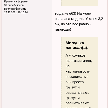
Провел на форуме:
30 дней 5 часов
Последний визит:
17.11.2021 19:10:24
тогда не е63) На моем
написана модель. У меня 3,2
аж, но это все равно -
гавнеццо)
Милушка
написал(а):
А у хомяков
фантазии мало,
но
настойчивости
не занимать -
они просто
грызут и
расшатывают,
грызут и
расшатывают.