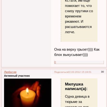
Кстати, им ещё
помогает то, что
снизу прутики со
временем
ржавеют. И
расшатываются
легче.
Она на верху грызет)))) Как
блох выкусывает))))
0
Любасик
30
Поделиться
22.03.2012 15:19:01
Активный участник
Милушка
написал(а):
Одна девица в
тюрьме за
несколько лет