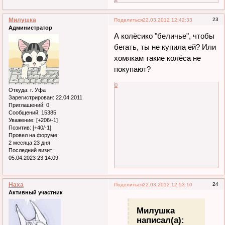
Милушка
23
Поделиться
22.03.2012 12:42:33
Администратор
А колёсико "беличье", чтобы
бегать, ты не купила ей? Или
хомякам такие колёса не
покупают?
0
Откуда:
г. Уфа
Зарегистрирован
: 22.04.2011
Приглашений:
0
Сообщений:
15385
Уважение:
[+206/-1]
Позитив:
[+40/-1]
Провел на форуме:
2 месяца 23 дня
Последний визит:
05.04.2023 23:14:09
Наха
24
Поделиться
22.03.2012 12:53:10
Активный участник
Милушка
написал(а):