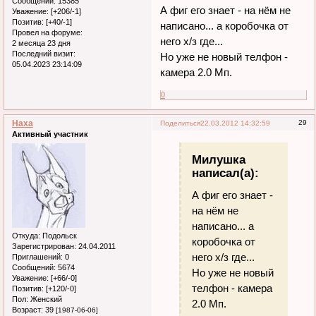
Сообщений:
15385
А фиг его знает - на нём не
Уважение:
[+206/-1]
Позитив:
[+40/-1]
написано... а коробочка от
Провел на форуме:
него х/з где...
2 месяца 23 дня
Последний визит:
Но уже не новый телфон -
05.04.2023 23:14:09
камера 2.0 Мп.
0
Наха
29
Поделиться
22.03.2012 14:32:59
Активный участник
Милушка
написал(а):
А фиг его знает -
на нём не
написано... а
Откуда:
Подольск
коробочка от
Зарегистрирован
: 24.04.2011
него х/з где...
Приглашений:
0
Сообщений:
5674
Но уже не новый
Уважение:
[+66/-0]
телфон - камера
Позитив:
[+120/-0]
Пол:
Женский
2.0 Мп.
Возраст:
39
[1987-06-06]