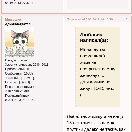
04.12.2014 22:44:05
Милушка
32
Поделиться
22.03.2012 16:43:58
Администратор
Любасик
написал(а):
Мила, ну ты
насмешила)
Откуда:
г. Уфа
хома не
Зарегистрирован
: 22.04.2011
прогрызет клетку
Приглашений:
0
Сообщений:
15385
железную...
Уважение:
[+206/-1]
да и хомяки не
Позитив:
[+40/-1]
Провел на форуме:
живут 10-15 лет...
2 месяца 23 дня
(
Последний визит:
05.04.2023 23:14:09
Люба, так хомяку и не надо
15 лет грызть - в клетке
прутики далеко не такие, как