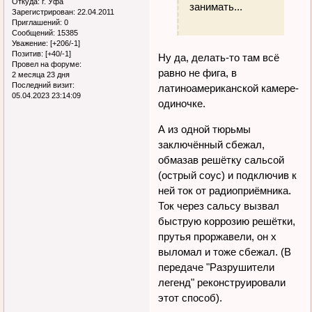
Откуда:
г. Уфа
занимать...
Зарегистрирован
: 22.04.2011
Приглашений:
0
Сообщений:
15385
Уважение:
[+206/-1]
Позитив:
[+40/-1]
Ну да, делать-то там всё
Провел на форуме:
равно не фига, в
2 месяца 23 дня
Последний визит:
латиноамериканской камере-
05.04.2023 23:14:09
одиночке.
А из одной тюрьмы
заключённый сбежал,
обмазав решётку сальсой
(острый соус) и подключив к
ней ток от радиоприёмника.
Ток через сальсу вызвал
быструю коррозию решётки,
прутья проржавели, он х
выломал и тоже сбежал. (В
передаче "Разрушители
легенд" реконструировали
этот способ).