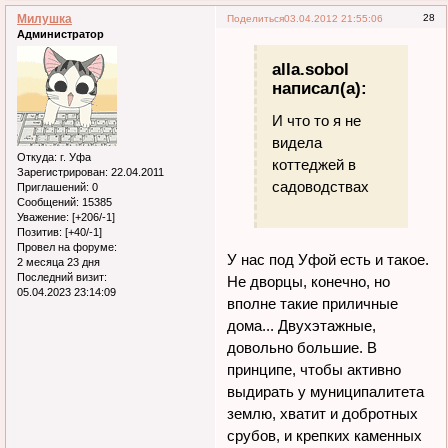
Милушка
28
Поделиться
03.04.2012 21:55:06
Администратор
alla.sobol
написал(а):
И что то я не
видела
Откуда:
г. Уфа
коттеджей в
Зарегистрирован
: 22.04.2011
садоводствах
Приглашений:
0
Сообщений:
15385
Уважение:
[+206/-1]
Позитив:
[+40/-1]
Провел на форуме:
У нас под Уфой есть и такое.
2 месяца 23 дня
Последний визит:
Не дворцы, конечно, но
05.04.2023 23:14:09
вполне такие приличные
дома... Двухэтажные,
довольно большие. В
принципе, чтобы активно
выдирать у муниципалитета
землю, хватит и добротных
срубов, и крепких каменных