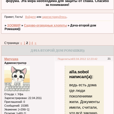
форума. Эта мера необходима для защиты от спама. Спасибо
за понимание!
Привет, Гость!
Войдите
или
зарегистрируйтесь
.
»
ЗООМИР
»
Садово-огородные хлопоты
»
Дача-второй дом
Ромашки))
Страница:
«
1
2
3
4
»
ДАЧА-ВТОРОЙ ДОМ РОМАШКИ))
Милушка
21
Поделиться
03.04.2012 12:23:42
Администратор
alla.sobol
написал(а):
ведь есть дома
где люди
Откуда:
г. Уфа
поколениями
Зарегистрирован
: 22.04.2011
жили. Документы
Приглашений:
0
Сообщений:
15385
имели, считали,
Уважение:
[+206/-1]
что всё законно.
Позитив:
[+40/-1]