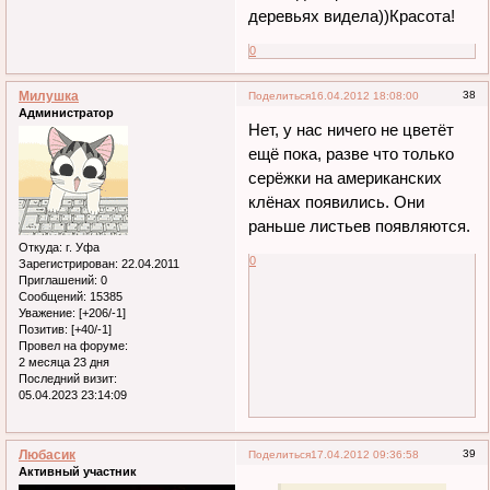
деревьях видела))Красота!
0
Милушка
38
Поделиться
16.04.2012 18:08:00
Администратор
Нет, у нас ничего не цветёт
ещё пока, разве что только
серёжки на американских
клёнах появились. Они
раньше листьев появляются.
Откуда:
г. Уфа
0
Зарегистрирован
: 22.04.2011
Приглашений:
0
Сообщений:
15385
Уважение:
[+206/-1]
Позитив:
[+40/-1]
Провел на форуме:
2 месяца 23 дня
Последний визит:
05.04.2023 23:14:09
Любасик
39
Поделиться
17.04.2012 09:36:58
Активный участник