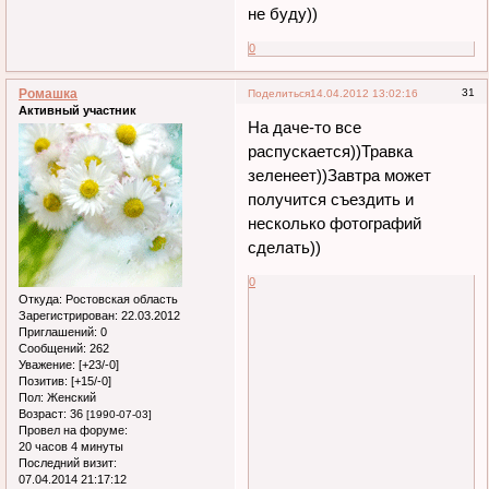
не буду))
0
Ромашка
31
Поделиться
14.04.2012 13:02:16
Активный участник
На даче-то все
распускается))Травка
зеленеет))Завтра может
получится съездить и
несколько фотографий
сделать))
0
Откуда:
Ростовская область
Зарегистрирован
: 22.03.2012
Приглашений:
0
Сообщений:
262
Уважение:
[+23/-0]
Позитив:
[+15/-0]
Пол:
Женский
Возраст:
36
[1990-07-03]
Провел на форуме:
20 часов 4 минуты
Последний визит:
07.04.2014 21:17:12