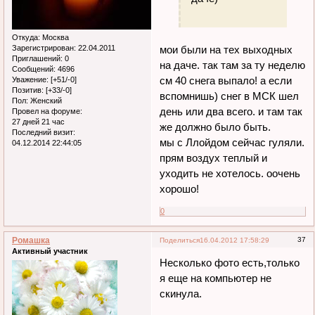
Откуда:
Москва
Зарегистрирован
: 22.04.2011
мои были на тех выходных
Приглашений:
0
на даче. так там за ту неделю
Сообщений:
4696
см 40 снега выпало! а если
Уважение:
[+51/-0]
Позитив:
[+33/-0]
вспомнишь) снег в МСК шел
Пол:
Женский
день или два всего. и там так
Провел на форуме:
27 дней 21 час
же должно было быть.
Последний визит:
мы с Ллойдом сейчас гуляли.
04.12.2014 22:44:05
прям воздух теплый и
уходить не хотелось. оочень
хорошо!
0
Ромашка
37
Поделиться
16.04.2012 17:58:29
Активный участник
Несколько фото есть,только
я еще на компьютер не
скинула.