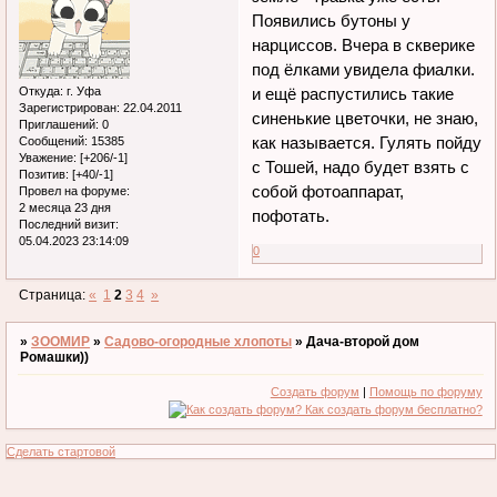
Появились бутоны у
нарциссов. Вчера в скверике
под ёлками увидела фиалки.
Откуда:
г. Уфа
и ещё распустились такие
Зарегистрирован
: 22.04.2011
синенькие цветочки, не знаю,
Приглашений:
0
как называется. Гулять пойду
Сообщений:
15385
Уважение:
[+206/-1]
с Тошей, надо будет взять с
Позитив:
[+40/-1]
собой фотоаппарат,
Провел на форуме:
2 месяца 23 дня
пофотать.
Последний визит:
05.04.2023 23:14:09
0
Страница:
«
1
2
3
4
»
»
ЗООМИР
»
Садово-огородные хлопоты
»
Дача-второй дом
Ромашки))
Создать форум
|
Помощь по форуму
Сделать стартовой