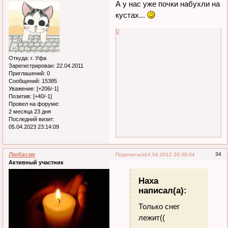
А у нас уже почки набухли на
кустах...
0
Откуда:
г. Уфа
Зарегистрирован
: 22.04.2011
Приглашений:
0
Сообщений:
15385
Уважение:
[+206/-1]
Позитив:
[+40/-1]
Провел на форуме:
2 месяца 23 дня
Последний визит:
05.04.2023 23:14:09
Любасик
34
Поделиться
14.04.2012 20:38:04
Активный участник
Наха
написал(а):
Только снег
лежит((