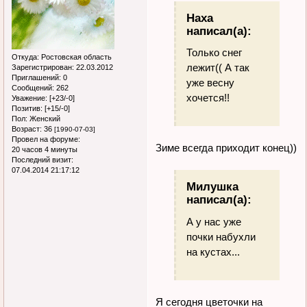
Наха
написал(а):
Только снег
Откуда:
Ростовская область
лежит(( А так
Зарегистрирован
: 22.03.2012
Приглашений:
0
уже весну
Сообщений:
262
хочется!!
Уважение:
[+23/-0]
Позитив:
[+15/-0]
Пол:
Женский
Возраст:
36
[1990-07-03]
Провел на форуме:
Зиме всегда приходит конец))
20 часов 4 минуты
Последний визит:
07.04.2014 21:17:12
Милушка
написал(а):
А у нас уже
почки набухли
на кустах...
Я сегодня цветочки на