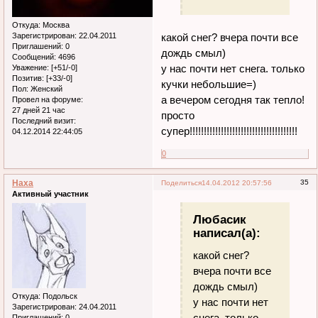
Откуда:
Москва
Зарегистрирован
: 22.04.2011
какой снег? вчера почти все
Приглашений:
0
дождь смыл)
Сообщений:
4696
у нас почти нет снега. только
Уважение:
[+51/-0]
Позитив:
[+33/-0]
кучки небольшие=)
Пол:
Женский
а вечером сегодня так тепло!
Провел на форуме:
27 дней 21 час
просто
Последний визит:
супер!!!!!!!!!!!!!!!!!!!!!!!!!!!!!!!!!!!!!!
04.12.2014 22:44:05
0
Наха
35
Поделиться
14.04.2012 20:57:56
Активный участник
Любасик
написал(а):
какой снег?
вчера почти все
дождь смыл)
Откуда:
Подольск
у нас почти нет
Зарегистрирован
: 24.04.2011
снега. только
Приглашений:
0