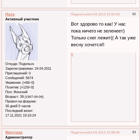
Наха
32
Поделиться
14.04.2012 13:54:03
Активный участник
Вот здорово то как! У нас
пока ничего не зеленеет)
Только снег лежит(( А так уже
весну хочется!!
0
Откуда:
Подольск
Зарегистрирован
: 24.04.2011
Приглашений:
0
Сообщений:
5674
Уважение:
[+66/-0]
Позитив:
[+120/-0]
Пол:
Женский
Возраст:
39
[1987-06-06]
Провел на форуме:
30 дней 5 часов
Последний визит:
17.11.2021 19:10:24
Милушка
33
Поделиться
14.04.2012 15:58:40
Администратор