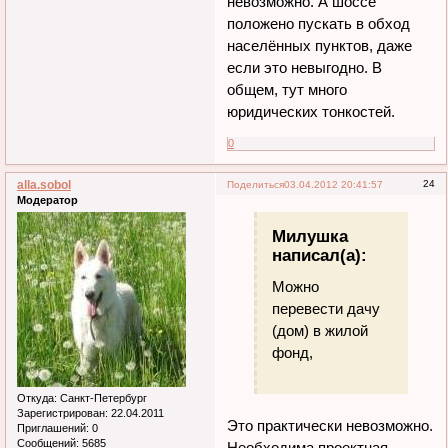
невозможно. А шоссе
положено пускать в обход
населённых пунктов, даже
если это невыгодно. В
общем, тут много
юридических тонкостей.
0
alla.sobol
24
Поделиться
03.04.2012 20:41:57
Модератор
Милушка
написал(а):
Можно
перевести дачу
(дом) в жилой
фонд,
Откуда:
Санкт-Петербург
Зарегистрирован
: 22.04.2011
Это практически невозможно.
Приглашений:
0
Сообщений:
5685
Необходима проектная