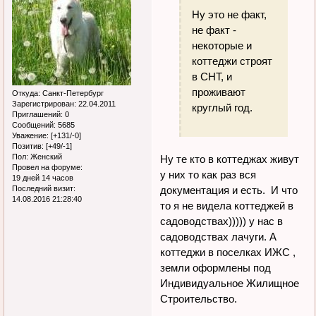
Ну это не факт,
не факт -
некоторые и
коттеджи строят
в СНТ, и
проживают
Откуда:
Санкт-Петербург
Зарегистрирован
: 22.04.2011
круглый год.
Приглашений:
0
Сообщений:
5685
Уважение:
[+131/-0]
Позитив:
[+49/-1]
Пол:
Женский
Ну те кто в коттеджах живут
Провел на форуме:
у них то как раз вся
19 дней 14 часов
документация и есть. И что
Последний визит:
14.08.2016 21:28:40
то я не видела коттеджей в
садоводствах))))) у нас в
садоводствах лачуги. А
коттеджи в поселках ИЖС ,
земли оформлены под
Индивидуальное Жилищное
Строительство.