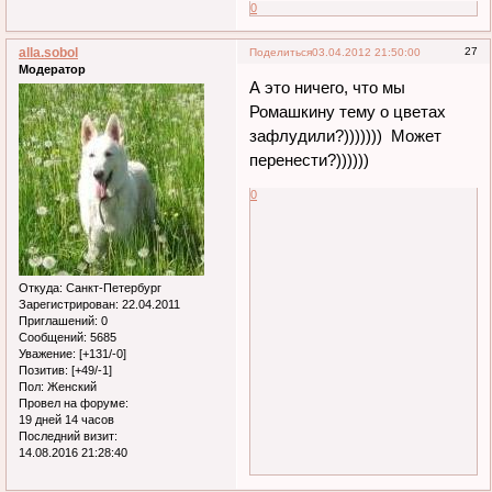
0
alla.sobol
27
Поделиться
03.04.2012 21:50:00
Модератор
А это ничего, что мы
Ромашкину тему о цветах
зафлудили?))))))) Может
перенести?))))))
0
Откуда:
Санкт-Петербург
Зарегистрирован
: 22.04.2011
Приглашений:
0
Сообщений:
5685
Уважение:
[+131/-0]
Позитив:
[+49/-1]
Пол:
Женский
Провел на форуме:
19 дней 14 часов
Последний визит:
14.08.2016 21:28:40