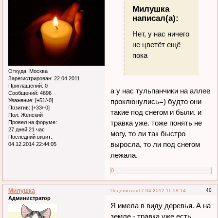
Милушка
написал(а):
Нет, у нас ничего
не цветёт ещё
пока
Откуда:
Москва
Зарегистрирован
: 22.04.2011
Приглашений:
0
а у нас тульпанчики на аллее
Сообщений:
4696
проклюнулись=) будто они
Уважение:
[+51/-0]
Позитив:
[+33/-0]
такие под снегом и были. и
Пол:
Женский
травка уже. тоже понять не
Провел на форуме:
27 дней 21 час
могу, то ли так быстро
Последний визит:
выросла, то ли под снегом
04.12.2014 22:44:05
лежала.
0
Милушка
40
Поделиться
17.04.2012 11:58:14
Администратор
Я имела в виду деревья. А на
земле - травка уже есть.