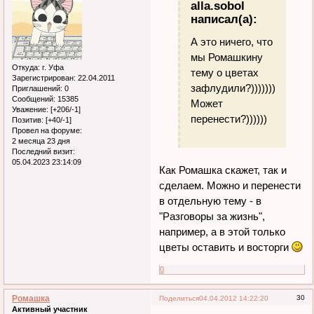
alla.sobol
написал(а):
А это ничего, что
мы Ромашкину
Откуда:
г. Уфа
тему о цветах
Зарегистрирован
: 22.04.2011
зафлудили?)))))))
Приглашений:
0
Сообщений:
15385
Может
Уважение:
[+206/-1]
перенести?))))))
Позитив:
[+40/-1]
Провел на форуме:
2 месяца 23 дня
Последний визит:
05.04.2023 23:14:09
Как Ромашка скажет, так и
сделаем. Можно и перенести
в отдельную тему - в
"Разговоры за жизнь",
например, а в этой только
цветы оставить и восторги
0
Ромашка
30
Поделиться
04.04.2012 14:22:20
Активный участник