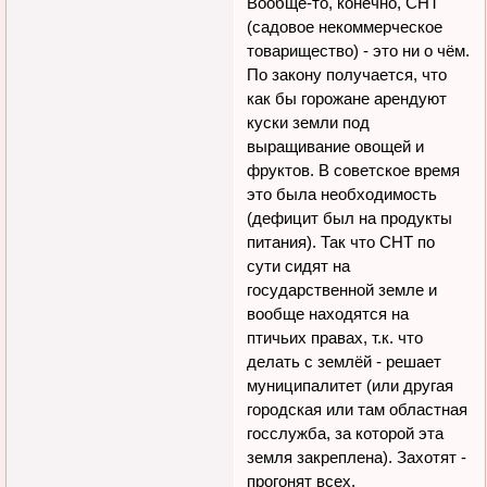
Вообще-то, конечно, СНТ
(садовое некоммерческое
товарищество) - это ни о чём.
По закону получается, что
как бы горожане арендуют
куски земли под
выращивание овощей и
фруктов. В советское время
это была необходимость
(дефицит был на продукты
питания). Так что СНТ по
сути сидят на
государственной земле и
вообще находятся на
птичьих правах, т.к. что
делать с землёй - решает
муниципалитет (или другая
городская или там областная
госслужба, за которой эта
земля закреплена). Захотят -
прогонят всех.