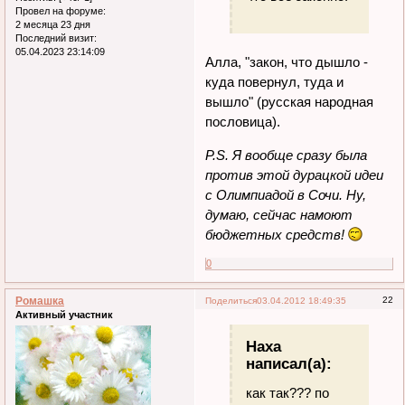
Провел на форуме:
2 месяца 23 дня
Последний визит:
05.04.2023 23:14:09
Алла, "закон, что дышло -
куда повернул, туда и
вышло" (русская народная
пословица).
P.S. Я вообще сразу была
против этой дурацкой идеи
с Олимпиадой в Сочи. Ну,
думаю, сейчас намоют
бюджетных средств!
0
Ромашка
22
Поделиться
03.04.2012 18:49:35
Активный участник
Наха
написал(а):
как так??? по