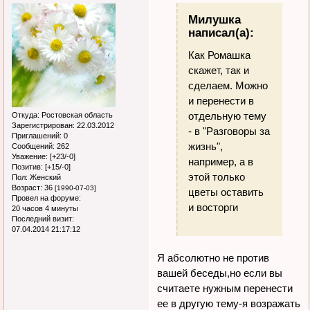
Милушка
написал(а):
Как Ромашка
скажет, так и
сделаем. Можно
и перенести в
отдельную тему
Откуда:
Ростовская область
Зарегистрирован
: 22.03.2012
- в "Разговоры за
Приглашений:
0
жизнь",
Сообщений:
262
Уважение:
[+23/-0]
например, а в
Позитив:
[+15/-0]
этой только
Пол:
Женский
Возраст:
36
[1990-07-03]
цветы оставить
Провел на форуме:
и восторги
20 часов 4 минуты
Последний визит:
07.04.2014 21:17:12
Я абсолютно не против
вашей беседы,но если вы
считаете нужным перенести
ее в другую тему-я возражать