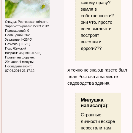
какому праву?
земля в
собственности?
они что, просто
Откуда:
Ростовская область
Зарегистрирован
: 22.03.2012
всех выгонят и
Приглашений:
0
построят
Сообщений:
262
Уважение:
[+23/-0]
высотки и
Позитив:
[+15/-0]
дороги???
Пол:
Женский
Возраст:
36
[1990-07-03]
Провел на форуме:
20 часов 4 минуты
Последний визит:
я точно не знаю,в газете был
07.04.2014 21:17:12
план Ростова а на месте
садоводства здания.
Милушка
написал(а):
Странные
личности вскоре
перестали там