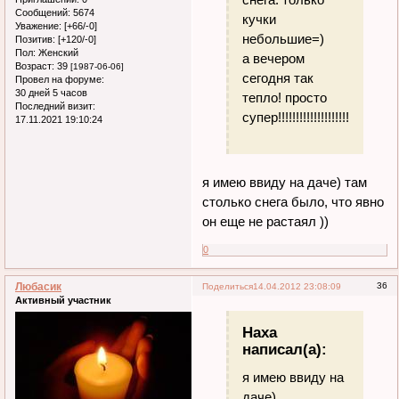
Сообщений:
5674
кучки
Уважение:
[+66/-0]
небольшие=)
Позитив:
[+120/-0]
Пол:
Женский
а вечером
Возраст:
39
[1987-06-06]
сегодня так
Провел на форуме:
30 дней 5 часов
тепло! просто
Последний визит:
супер!!!!!!!!!!!!!!!!!!!!!!!!!!!!!!!!!!
17.11.2021 19:10:24
я имею ввиду на даче) там
столько снега было, что явно
он еще не растаял ))
0
Любасик
36
Поделиться
14.04.2012 23:08:09
Активный участник
Наха
написал(а):
я имею ввиду на
даче)