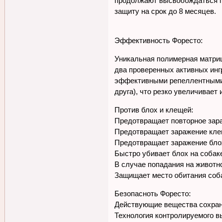
продолжают высвобождаться п
защиту на срок до 8 месяцев.
Эффективность Форесто:
Уникальная полимерная матри
два проверенных активных ин
эффективными репеллентными с
друга), что резко увеличивает
Против блох и клещей:
Предотвращает повторное зара
Предотвращает заражение клещ
Предотвращает заражение бло
Быстро убивает блох на собаке
В случае попадания на животно
Защищает место обитания соба
Безопасноть Форесто:
Действующие вещества сохран
Технология контролируемого 