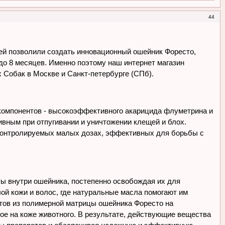
44
ей позволили создать инновационный ошейник Форесто,
до 8 месяцев. Именно поэтому наш интернет магазин
 Собак в Москве и Санкт-петербурге (СПб).
 компонентов - высокоэффективного акарицида флуметрина и
вным при отпугивании и уничтожении клещей и блох.
контролируемых малых дозах, эффективных для борьбы с
ты внутри ошейника, постепенно освобождая их для
ой кожи и волос, где натуральные масла помогают им
нтов из полимерной матрицы ошейника Форесто на
ое на коже животного. В результате, действующие вещества