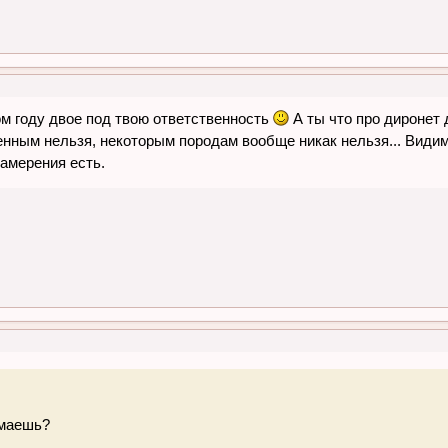
том году двое под твою ответственность
А ты что про диронет
нным нельзя, некоторым породам вообще никак нельзя... Видимо
намерения есть.
умаешь?