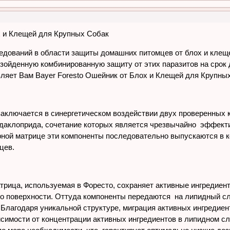
х и Клещей для Крупных Собак
едований в области защиты домашних питомцев от блох и клещ
зойденную комбинированную защиту от этих паразитов на срок 
ляет Вам Bayer Foresto Ошейник от Блох и Клещей для Крупных
заключается в синергетическом воздействии двух проверенных
даклоприда, сочетание которых является чрезвычайно эффекти
рной матрице эти компоненты последовательно выпускаются в 
цев.
рица, используемая в Форесто, сохраняет активные ингредиен
о поверхности. Оттуда компоненты передаются на липидный сл
. Благодаря уникальной структуре, миграция активных ингредие
исимости от концентрации активных ингредиентов в липидном сл