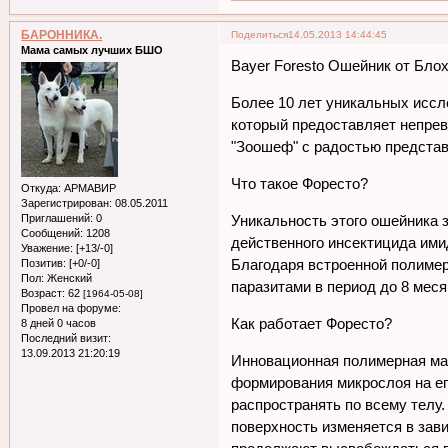
БАРОННИКА.
Поделиться
14.05.2013 14:44:45
Мама самых лучших БШО
Bayer Foresto Ошейник от Бло
Более 10 лет уникальных иссл
который предоставляет непрев
"Зоошеф" с радостью представ
Что такое Форесто?
Откуда:
АРМАВИР
Зарегистрирован
: 08.05.2011
Приглашений:
0
Уникальность этого ошейника 
Сообщений:
1208
действенного инсектицида ими
Уважение:
[+13/-0]
Благодаря встроенной полиме
Позитив:
[+0/-0]
Пол:
Женский
паразитами в период до 8 меся
Возраст:
62
[1964-05-08]
Провел на форуме:
Как работает Форесто?
8 дней 0 часов
Последний визит:
13.09.2013 21:20:19
Инновационная полимерная мат
формирования микрослоя на ег
распространять по всему телу
поверхность изменяется в зав