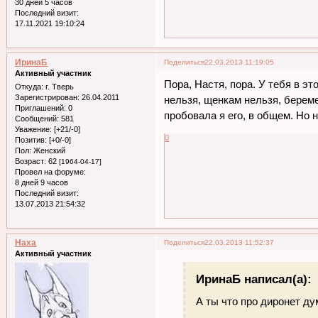
30 дней 5 часов
Последний визит:
17.11.2021 19:10:24
ИринаБ
Поделиться
22.03.2013 11:19:05
Активный участник
Пора, Настя, пора. У тебя в э
Откуда:
г. Тверь
Зарегистрирован
: 26.04.2011
нельзя, щенкам нельзя, береме
Приглашений:
0
пробовала я его, в общем. Но 
Сообщений:
581
Уважение:
[+21/-0]
0
Позитив:
[+0/-0]
Пол:
Женский
Возраст:
62
[1964-04-17]
Провел на форуме:
8 дней 9 часов
Последний визит:
13.07.2013 21:54:32
Наха
Поделиться
22.03.2013 11:52:37
Активный участник
ИринаБ написал(а):
А ты что про диронет д