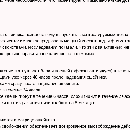
о мере необходимости, что гарантирует оптимально низкие до
ца ошейника позволяет ему выпускать в контролируемых дозах
гредиента: имидаклоприд, очень мощный инсектицид, и флумет
войствами. Исследования показали, что эти два активных инг
 их противопаразитарное влияние на насекомых.
жение и отпугивает блох и клещей (эффект анти-укуса) в течен
ами уже через 48 часов после надевания ошейника.
хами сразу после надевания ошейника.
 в течение 24 часов.
е клещи гибнут в течение 6 часов, блохи гибнут в течение 2 час
ки против развития личинок блох на 8 месяцев
яются в матрице ошейника.
высвобождения обеспечивает дозированное высвобождение дей