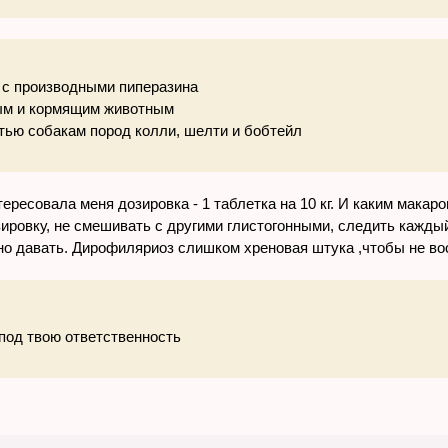
:
 с производными пиперазина
ым и кормящим животным
тью собакам пород колли, шелти и бобтейл
тересовала меня дозировка - 1 таблетка на 10 кг. И каким макаро
ровку, не смешивать с другими глистогонными, следить каждый
чно давать. Дирофиляриоз слишком хреновая штука ,чтобы не во
 под твою ответственность