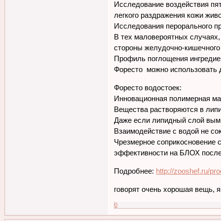
Исследование воздействия пя
легкого раздражения кожи жив
Исследования перорального п
В тех маловероятных случаях,
стороны желудочно-кишечного 
Профиль поглощения ингредиен
Форесто можно использовать д
Форесто водостоек:
Инновационная полимерная ма
Вещества растворяются в лип
Даже если липидный слой вым
Взаимодействие с водой не со
Чрезмерное соприкосновение 
эффективности на БЛОХ после
Подробнее:
http://zooshef.ru/p
говорят очень хорошая вещь, я 
0