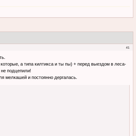
41
ть.
 которые, а типа килтикса и ты пы) + перед выездом в леса-
 не подцепили!
ля мелкашей и постоянно дергалась.