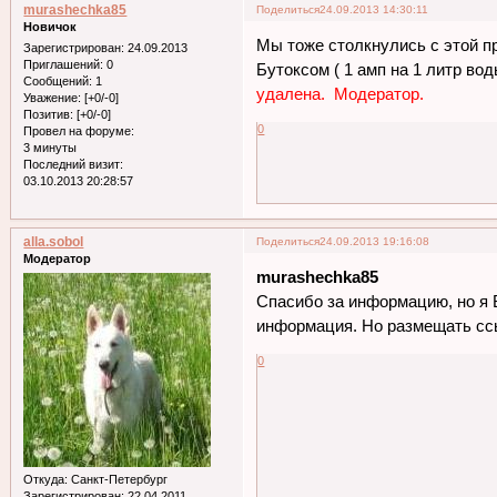
murashechka85
Поделиться
24.09.2013 14:30:11
Новичок
Мы тоже столкнулись с этой п
Зарегистрирован
: 24.09.2013
Приглашений:
0
Бутоксом ( 1 амп на 1 литр во
Сообщений:
1
удалена. Модератор.
Уважение:
[+0/-0]
Позитив:
[+0/-0]
0
Провел на форуме:
3 минуты
Последний визит:
03.10.2013 20:28:57
alla.sobol
Поделиться
24.09.2013 19:16:08
Модератор
murashechka85
Спасибо за информацию, но я 
информация. Но размещать ссы
0
Откуда:
Санкт-Петербург
Зарегистрирован
: 22.04.2011