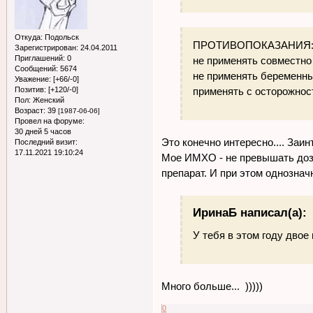
Откуда:
Подольск
ПРОТИВОПОКАЗАНИЯ
Зарегистрирован
: 24.04.2011
Приглашений:
0
не применять совместно
Сообщений:
5674
не применять беременн
Уважение:
[+66/-0]
Позитив:
[+120/-0]
применять с осторожнос
Пол:
Женский
Возраст:
39
[1987-06-06]
Провел на форуме:
30 дней 5 часов
Это конечно интересно.... Заин
Последний визит:
17.11.2021 19:10:24
Мое ИМХО - не превышать дози
препарат. И при этом однозна
ИринаБ написал(а):
У тебя в этом году двое
Много больше... )))))
0