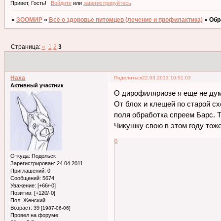
Привет, Гость!
Войдите
или
зарегистрируйтесь
.
»
ЗООМИР
»
Всё о здоровье питомцев (лечение и профилактика)
»
Обр
Страница:
«
1
2
3
Наха
Поделиться
22.03.2013 10:51:03
Активный участник
О дирофиляриозе я еще не дума
От блох и клещей по старой сх
поля обработка спреем Барс. Т
Чикушку свою в этом году тож
0
Откуда:
Подольск
Зарегистрирован
: 24.04.2011
Приглашений:
0
Сообщений:
5674
Уважение:
[+66/-0]
Позитив:
[+120/-0]
Пол:
Женский
Возраст:
39
[1987-06-06]
Провел на форуме: