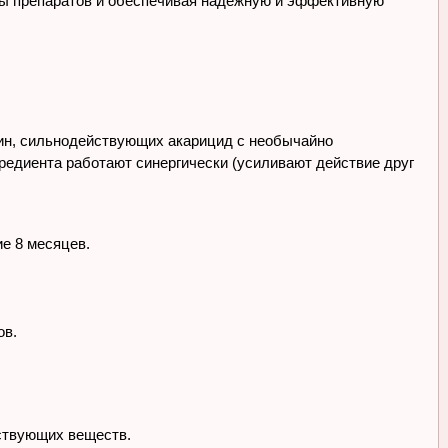
зы препаратов и обеспечивая надежную и эффективную
рин, сильнодействующих акарицид с необычайно
редиента работают синергически (усиливают действие друг
ие 8 месяцев.
ов.
ствующих веществ.