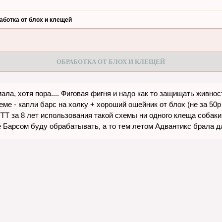
аботка от блох и клещей
ОБРАБОТКА ОТ БЛОХ И КЛЕЩЕЙ
ла, хотя пора.... Фиговая фигня и надо как то защищать живнос
еме - капли барс на холку + хороший ошейник от блох (не за 50р
ТТ за 8 лет использования такой схемы ни одного клеща собаки
е Барсом буду обрабатывать, а то тем летом Адвантикс брала д