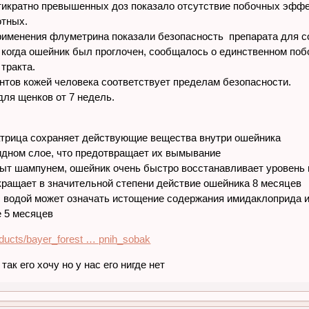
тикратно превышенных доз показало отсутствие побочных эффе
отных.
рименения флуметрина показали безопасность препарата для с
 когда ошейник был проглочен, сообщалось о единственном поб
тракта.
тов кожей человека соответствует пределам безопасности.
ля щенков от 7 недель.
трица сохраняет действующие вещества внутри ошейника
идном слое, что предотвращает их вымывание
ыт шампунем, ошейник очень быстро восстанавливает уровень
кращает в значительной степени действие ошейника 8 месяцев
с водой может означать истощение содержания имидаклоприда 
 5 месяцев
roducts/bayer_forest … pnih_sobak
так его хочу но у нас его нигде нет