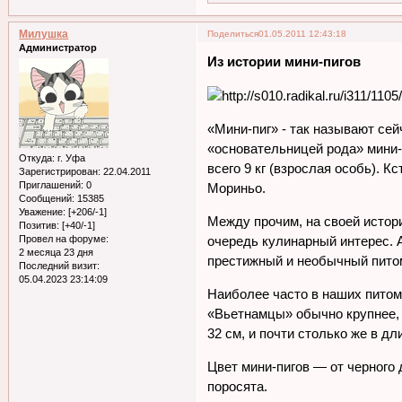
Милушка
Поделиться
01.05.2011 12:43:18
Администратор
Из истории мини-пигов
«Мини-пиг» - так называют сей
«основательницей рода» мини-
Откуда:
г. Уфа
всего 9 кг (взрослая особь).
Зарегистрирован
: 22.04.2011
Приглашений:
0
Мориньо.
Сообщений:
15385
Уважение:
[+206/-1]
Между прочим, на своей истор
Позитив:
[+40/-1]
Провел на форуме:
очередь кулинарный интерес. А
2 месяца 23 дня
престижный и необычный питом
Последний визит:
05.04.2023 23:14:09
Наиболее часто в наших питом
«Вьетнамцы» обычно крупнее, в
32 см, и почти столько же в д
Цвет мини-пигов — от черного
поросята.