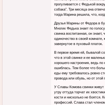
прогуливается с Федькой вокру
собака". Три месяца она отве
тогда Марина решила, что, ког
Друзья Марины от Федора в бу
Многих Федька знает по голос
свинка воспитанная, он знает,
одиночество в своей комнате, 
завернутое в пуховый платок.
В первое время ей, бывалой со
что в этой свинке и ее мален
хорошего настроения, ведь по 
ошиблась. Тем более что больш
еды ему требовалось ровно ст
провода или обувь, но от этой
У Славы Комова свинки живут н
утру оттуда торчат их хвостик
кости и нисколько не боятся.
профессий. Слава стал членом 