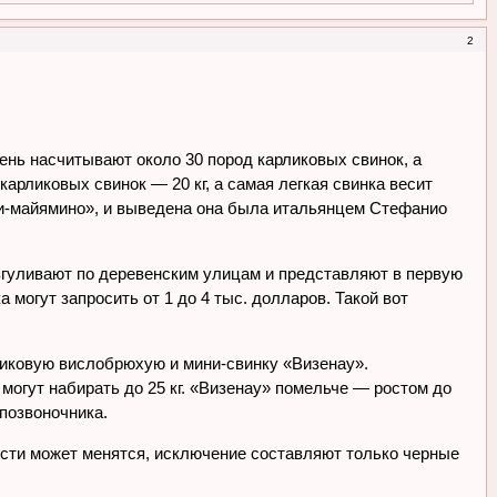
2
день насчитывают около 30 пород карликовых свинок, а
рликовых свинок — 20 кг, а самая легкая свинка весит
ини-майямино», и выведена она была итальянцем Стефанио
згуливают по деревенским улицам и представляют в первую
 могут запросить от 1 до 4 тыс. долларов. Такой вот
ликовую вислобрюхую и мини-свинку «Визенау».
 могут набирать до 25 кг. «Визенау» помельче — ростом до
 позвоночника.
рсти может менятся, исключение составляют только черные