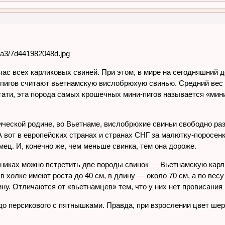
час всех карликовых свиней. При этом, в мире на сегодняшний 
пигов считают вьетнамскую вислобрюхую свинью. Средний вес ка
 Кстати, эта порода самых крошечных мини-пигов называется «м
ической родине, во Вьетнаме, вислобрюхие свиньи свободно ра
 вот в европейских странах и странах СНГ за малютку-поросенка
ец. И, конечно же, чем меньше свинка, тем она дороже.
никах можно встретить две породы свинок — Вьетнамскую кар
 холке имеют роста до 40 см, в длину — около 70 см, а по весу
лину. Отличаются от «вьетнамцев» тем, что у них нет провисания
 до персикового с пятнышками. Правда, при взрослении цвет ше