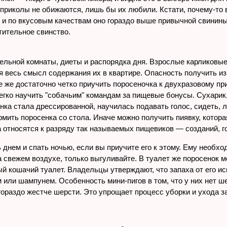
 приколы не обижаются, лишь бы их любили. Кстати, почему-то 
 и по вкусовым качествам оно гораздо выше привычной свинины
стительное свинство.
ельной комнаты, диеты и распорядка дня. Взрослые карликовые 
ся весь смысл содержания их в квартире. Опасность получить из
е же достаточно четко приучить поросеночка к двухразовому пр
егко научить "собачьим" командам за пищевые бонусы. Сухарик,
нка стала дрессированной, научилась подавать голос, сидеть, ле
ормить поросенка со стола. Иначе можно получить пиявку, котора
 относятся к разряду так называемых пищевиков — созданий, го
днем и спать ночью, если вы приучите его к этому. Ему необхо
 свежем воздухе, только выгуливайте. В туалет же поросенок мо
ый кошачий туалет. Владельцы утверждают, что запаха от его и
или шампунем. Особенность мини-пигов в том, что у них нет шер
 гораздо жестче шерсти. Это упрощает процесс уборки и ухода 