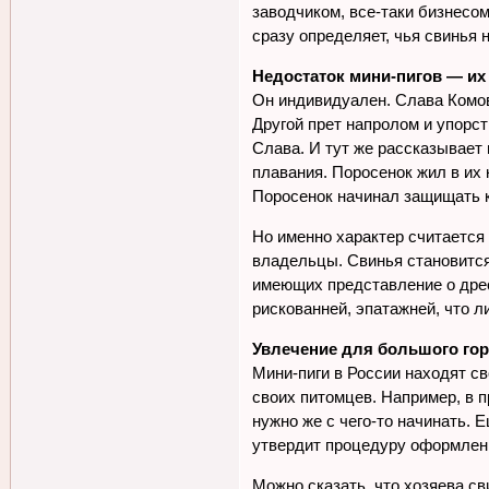
заводчиком, все-таки бизнесом
сразу определяет, чья свинья 
Недостаток мини-пигов — их
Он индивидуален. Слава Комов 
Другой прет напролом и упорс
Слава. И тут же рассказывает 
плавания. Поросенок жил в их 
Поросенок начинал защищать кв
Но именно характер считается
владельцы. Свинья становится
имеющих представление о дресс
рискованней, эпатажней, что л
Увлечение для большого го
Мини-пиги в России находят с
своих питомцев. Например, в 
нужно же с чего-то начинать.
утвердит процедуру оформлени
Можно сказать, что хозяева св