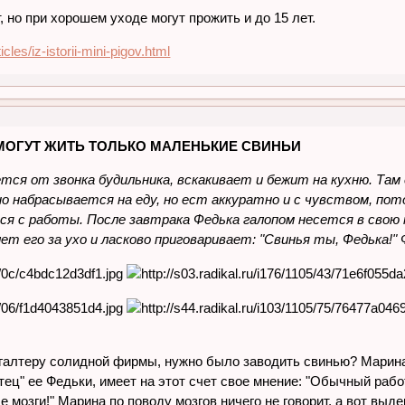
, но при хорошем уходе могут прожить и до 15 лет.
icles/iz-istorii-mini-pigov.html
МОГУТ ЖИТЬ ТОЛЬКО МАЛЕНЬКИЕ СВИНЬИ
тся от звонка будильника, вскакивает и бежит на кухню. Там
но набрасывается на еду, но ест аккуратно и с чувством, по
ся с работы. После завтрака Федька галопом несется в свою 
т его за ухо и ласково приговаривает: "Свинья ты, Федька!" Ф
галтеру солидной фирмы, нужно было заводить свинью? Марина
отец" ее Федьки, имеет на этот счет свое мнение: "Обычный рабо
 мозги!" Марина по поводу мозгов ничего не говорит, а вот выд