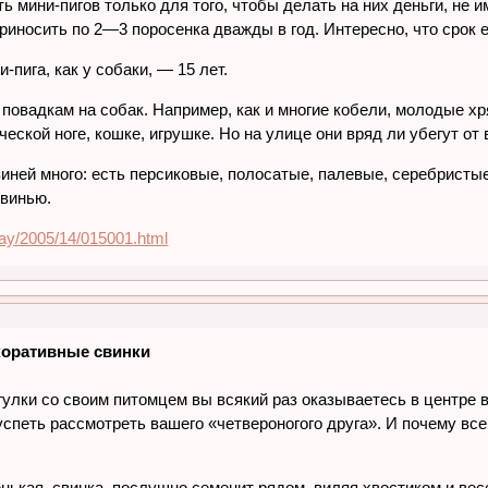
ь мини-пигов только для того, чтобы делать на них деньги, не
иносить по 2—3 поросенка дважды в год. Интересно, что срок е
пига, как у собаки, — 15 лет.
 повадкам на собак. Например, как и многие кобели, молодые х
ческой ноге, кошке, игрушке. Но на улице они вряд ли убегут от
иней много: есть персиковые, полосатые, палевые, серебристые
винью.
riday/2005/14/015001.html
екоративные свинки
гулки со своим питомцем вы всякий раз оказываетесь в центре 
спеть рассмотреть вашего «четвероногого друга». И почему все
ькая, свинка, послушно семенит рядом, виляя хвостиком и весел