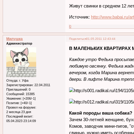
Живут свинки в среднем 12 лет
Источник:
http://www.babai.ru/art
0
Милушка
Поделиться
01.05.2011 12:43:44
Администратор
В МАЛЕНЬКИХ КВАРТИРАХ 
Каждое утро Федька просыпае
любимую овсянку. Федька жад
вечером, когда Марина вернет
двери. В лифте Марина трепле
Откуда:
г. Уфа
Зарегистрирован
: 22.04.2011
Приглашений:
0
Сообщений:
15385
Уважение:
[+206/-1]
Позитив:
[+40/-1]
Провел на форуме:
2 месяца 23 дня
Какой породы ваша собака?
Последний визит:
Зачем 30-летней женщине, бух
05.04.2023 23:14:09
Комов, заводчик мини-пигов, "
свинью, нужно иметь особенные