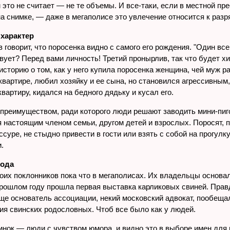
 это не считает — не те объемы. И все-таки, если в местной п
на снимке, — даже в мегаполисе это увлечение относится к разр
 характер
говорит, что поросенка видно с самого его рождения. "Один все
твует? Перед вами личность! Третий пронырлив, так что будет 
историю о том, как у него купила поросенка женщина, чей муж р
квартире, любил хозяйку и ее сына, но становился агрессивным,
артиру, кидался на бедного дядьку и кусал его.
 преимуществом, ради которого люди решают заводить мини-пиго
 настоящим членом семьи, другом детей и взрослых. Поросят, п
уре, не стыдно привести в гости или взять с собой на прогулку
и.
рода
воих поклонников пока что в мегаполисах. Их владельцы основ
прошлом году прошла первая выставка карликовых свиней. Правд
 Еще основатель ассоциации, некий московский адвокат, пообе
я свинских родословных. Чтоб все было как у людей.
инок — люди с чувством юмора, и видно это в выборе имен для 