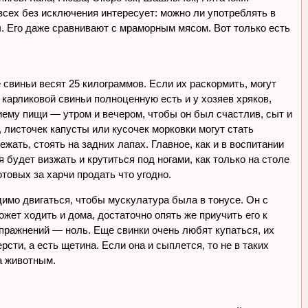
всех без исключения интересует: можно ли употреблять в
. Его даже сравнивают с мраморным мясом. Вот только есть
свиньи весят 25 килограммов. Если их раскормить, могут
 карликовой свиньи полноценную есть и у хозяев хряков,
иему пищи — утром и вечером, чтобы он был счастлив, сыт и
 листочек капусты или кусочек морковки могут стать
жать, стоять на задних лапах. Главное, как и в воспитании
я будет визжать и крутиться под ногами, как только на столе
товых за харчи продать что угодно.
димо двигаться, чтобы мускулатура была в тонусе. Он с
жет ходить и дома, достаточно опять же приучить его к
спражнений — ноль. Еще свинки очень любят купаться, их
сти, а есть щетина. Если она и сыплется, то не в таких
за животным.