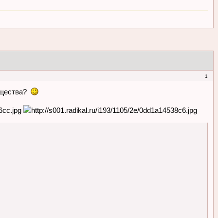
1
существа?