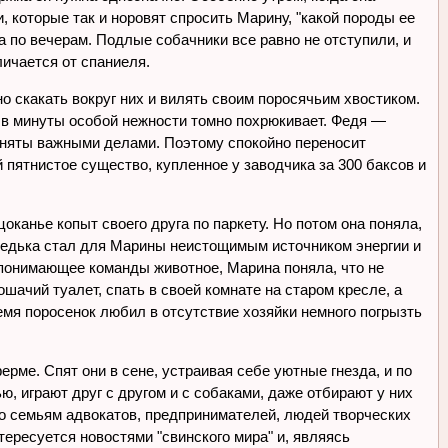
, которые так и норовят спросить Марину, "какой породы ее
а по вечерам. Подлые собачники все равно не отступили, и
личается от спаниеля.
 скакать вокруг них и вилять своим поросячьим хвостиком.
и в минуты особой нежности томно похрюкивает. Федя —
 заняты важными делами. Поэтому спокойно переносит
 пятнистое существо, купленное у заводчика за 300 баксов и
канье копыт своего друга по паркету. Но потом она поняла,
е Федька стал для Марины неистощимым источником энергии и
и понимающее команды животное, Марина поняла, что не
ачий туалет, спать в своей комнате на старом кресле, а
емя поросенок любил в отсутствие хозяйки немного погрызть
ерме. Спят они в сене, устраивая себе уютные гнезда, и по
ью, играют друг с другом и с собаками, даже отбирают у них
по семьям адвокатов, предпринимателей, людей творческих
ересуется новостями "свинского мира" и, являясь