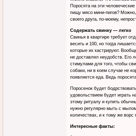
Поросята на эти человеческие
пищу мясо мини-пигов? Можно,
своего друга, по-моему, непро
Содержать свинку — легко
Свинья в квартире требует отд
весить и 100, но тогда лишает
которые их кастрируют. Вообщ
не доставлял неудобств. Его л
стимулами для того, чтобы сви
собаки, ни в коем случае не к
появляется еда. Ведь поросята
Поросенок будет бодрствовать 
удовольствием будет играть на
этому ритуалу и купить обычн
нужно регулярно мыть с мылом 
количествах, и к тому же ворс
Интересные факты: