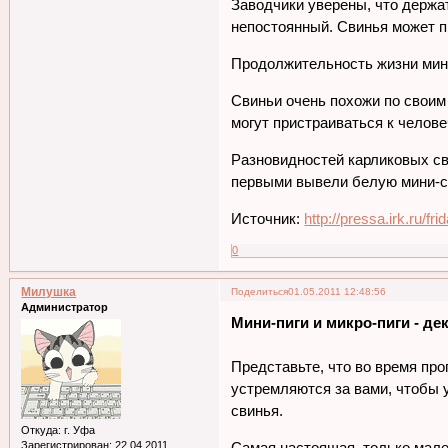
Заводчики уверены, что держат
непостоянный. Свинья может пр
Продолжительность жизни мини-
Свиньи очень похожи по своим
могут пристраиваться к челове
Разновидностей карликовых св
первыми вывели белую мини-с
Источник:
http://pressa.irk.ru/f
0
Милушка
Поделиться
01.05.2011 12:48:56
Администратор
Мини-пиги и микро-пиги - д
Представьте, что во время про
устремляются за вами, чтобы у
свинья.
Откуда:
г. Уфа
Зарегистрирован
: 22.04.2011
Самая настоящая, только мален