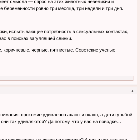
 имеет смысла — спрос на этих животных невеликий и
е беременности ровно три месяца, три недели и три дня.
ряки, испытывающие потребность в сексуальных контактах,
 вас в поисках загулявшей свинки.
, коричневые, черные, пятнистые. Советские ученые
4
внимания: прохожие удивленно ахают и охают, а дети гурьбой
 они так удивляются? Да потому, что у вас на поводке…
о похрюкивая, ну разве не экзотика? А вот и нет, это уже