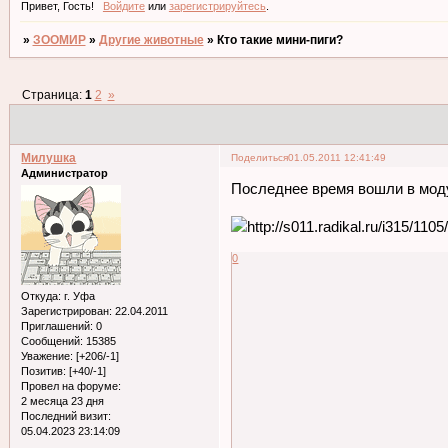
Привет, Гость!
Войдите
или
зарегистрируйтесь
.
»
ЗООМИР
»
Другие животные
»
Кто такие мини-пиги?
Страница:
1
2
»
Милушка
Поделиться
01.05.2011 12:41:49
Администратор
Последнее время вошли в моду
0
Откуда:
г. Уфа
Зарегистрирован
: 22.04.2011
Приглашений:
0
Сообщений:
15385
Уважение:
[+206/-1]
Позитив:
[+40/-1]
Провел на форуме:
2 месяца 23 дня
Последний визит:
05.04.2023 23:14:09