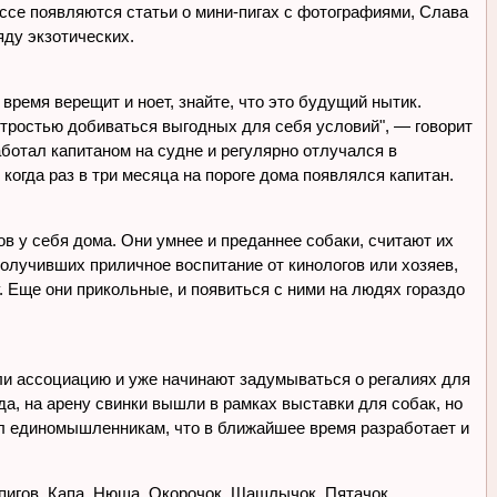
рессе появляются статьи о мини-пигах с фотографиями, Слава
яду экзотических.
 время верещит и ноет, знайте, что это будущий нытик.
хитростью добиваться выгодных для себя условий", — говорит
аботал капитаном на судне и регулярно отлучался в
 когда раз в три месяца на пороге дома появлялся капитан.
в у себя дома. Они умнее и преданнее собаки, считают их
олучивших приличное воспитание от кинологов или хозяев,
. Еще они прикольные, и появиться с ними на людях гораздо
али ассоциацию и уже начинают задумываться о регалиях для
а, на арену свинки вышли в рамках выставки для собак, но
щал единомышленникам, что в ближайшее время разработает и
пигов. Капа, Нюша, Окорочок, Шашлычок, Пятачок...