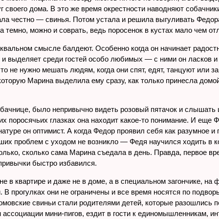
г своего дома. В это же время окрестности наводняют собачники
чала честно — свинья. Потом устала и решила выгуливать Федор
да темно, можно и соврать, ведь поросенок в кустах мало чем от
квальном смысле балдеют. Особенно когда он начинает радостно
у и выделяет среди гостей особо любимых — с ними он ласков 
 что не нужно мешать людям, когда они спят, едят, танцуют или
которую Марина выделила ему сразу, как только принесла домой
бачнице, было непривычно видеть розовый пятачок и слышать цо
ьких поросячьих глазках она находит какое-то понимание. И ещ
натуре он оптимист. А когда Федор проявил себя как разумное 
их проблем с уходом не возникло — Федя научился ходить в кош
олько, сколько сама Марина съедала в день. Правда, первое вр
 привычки быстро избавился.
е в квартире и даже не в доме, а в специальном загончике, на ф
и. В прогулках они не ограничены и все время носятся по подвор
 Комовские свиньи стали родителями детей, которые разошлись 
ассоциации мини-пигов, ездит в гости к единомышленникам, инт