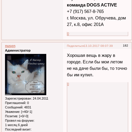
команда DOGS ACTIVE
+7 (917) 567-8-765
г. Москва, ул. Обручева, дом
27, к.8, офис 201А
0
nusen
182
Поделиться
13.10.2017 08:07:39
Администратор
Хорошая вещь в жару в
городе. Если бы мои летом
не на даче были бы, то точно
бы им купил.
0
Зарегистрирован
: 24.04.2011
Приглашений:
0
Сообщений:
4831
Уважение:
[+40/-1]
Позитив:
[+0/-0]
Провел на форуме:
1 месяц 6 дней
Последний визит: