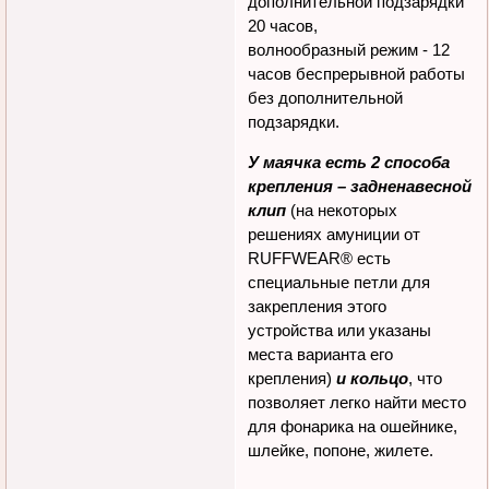
часов, прерывистый сигнал
позволяет работать без
дополнительной подзарядки
20 часов,
волнообразный режим - 12
часов беспрерывной работы
без дополнительной
подзарядки.
У маячка есть 2 способа
крепления – задненавесной
клип
(на некоторых
решениях амуниции от
RUFFWEAR® есть
специальные петли для
закрепления этого
устройства или указаны
места варианта его
крепления)
и кольцо
, что
позволяет легко найти место
для фонарика на ошейнике,