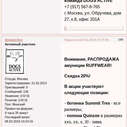
С уважением,
команда DOGS ACTIVE
+7 (917) 567-8-765
г. Москва, ул. Обручева, дом
27, к.8, офис 201А
0
dogsactive
190
Поделиться
26.01.2018 15:37:09
Активный участник
Внимание, РАСПРОДАЖА
амуниции RUFFWEAR!
Откуда:
Москва
Скидка 20%!
Зарегистрирован
: 21.02.2013
Приглашений:
0
В акции участвуют
Сообщений:
136
Уважение:
[+0/-0]
следующие позиции:
Позитив:
[+0/-0]
Пол:
Женский
-
ботинки Summit Trex
- все
Провел на форуме:
4 часа 35 минут