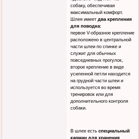
front-range-harness/
- шлея
для ежедневного
использования.
Шлея легко одевается и
идеально "садится" на
собаку, обеспечивая
максимальный комфорт.
Шлея имеет
два крепления
для поводка
:
первое V-образное крепление
расположено в центральной
части шлеи по спинке и
служит для обычных
повседневных прогулок,
второе крепление в виде
усиленной петли находится
на грудной части шлеи и
используется во время
тренировок или для
дополнительного контроля
собаки.