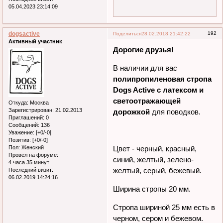
Уважение:
[+206/-1]
Позитив:
[+40/-1]
Провел на форуме:
2 месяца 23 дня
Последний визит:
05.04.2023 23:14:09
dogsactive
192
Поделиться
28.02.2018 21:42:22
Активный участник
Дорогие друзья!
В наличии для вас
полипропиленовая стропа
Dogs Active с латексом и
светоотражающей
Откуда:
Москва
Зарегистрирован
: 21.02.2013
дорожкой
для поводков.
Приглашений:
0
Сообщений:
136
Уважение:
[+0/-0]
Позитив:
[+0/-0]
Пол:
Женский
Провел на форуме:
Цвет - черный, красный,
4 часа 35 минут
синий, желтый, зелено-
Последний визит:
06.02.2019 14:24:16
желтый, серый, бежевый.