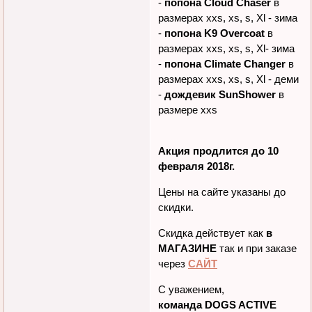
размеры,
Последний визит:
-
попона Quinzee
в размерах
06.02.2019 14:24:16
xxs, xs, s, Xl - зима
-
попона Cloud Chaser
в
размерах xxs, xs, s, Xl - зима
-
попона K9 Overcoat
в
размерах xxs, xs, s, Xl- зима
-
попона Climate Changer
в
размерах xxs, xs, s, Xl - деми
-
дождевик SunShower
в
размере xxs
Акция продлится до 10
февраля 2018г.
Цены на сайте указаны до
скидки.
Скидка действует как
в
МАГАЗИНЕ
так и при заказе
через
САЙТ