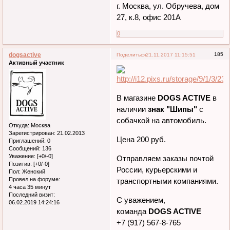
г. Москва, ул. Обручева, дом
27, к.8, офис 201А
0
dogsactive
185
Поделиться
21.11.2017 11:15:51
Активный участник
В магазине
DOGS ACTIVE
в
наличии
знак "Шипы"
с
собачкой на автомобиль.
Откуда:
Москва
Зарегистрирован
: 21.02.2013
Цена 200 руб.
Приглашений:
0
Сообщений:
136
Уважение:
[+0/-0]
Отправляем заказы почтой
Позитив:
[+0/-0]
России, курьерскими и
Пол:
Женский
Провел на форуме:
транспортными компаниями.
4 часа 35 минут
Последний визит:
С уважением,
06.02.2019 14:24:16
команда
DOGS ACTIVE
+7 (917) 567-8-765