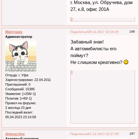
г. Москва, ул. Обручева, дом
27, к.8, офис 201А
0
Милушка
186
Поделиться
29.11.2017 10:19:25
Администратор
Забавный знак!
А автомибилисты его
поймут?
Не слишком креативно?
0
Откуда:
г. Уфа
Зарегистрирован
: 22.04.2011
Приглашений:
0
Сообщений:
15385
Уважение:
[+206/-1]
Позитив:
[+40/-1]
Провел на форуме:
2 месяца 23 дня
Последний визит:
05.04.2023 23:14:09
dogsactive
187
Поделиться
01.12.2017 22:27:05
Активный участник