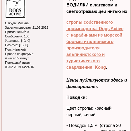
ВОДИЛКИ с латексом и
светоотражающей нитью из
стропы собственного
Откуда:
Москва
Зарегистрирован
: 21.02.2013
производства Dogs Active
Приглашений:
0
с карабинами из морской
Сообщений:
136
Уважение:
[+0/-0]
бронзы итальянского
Позитив:
[+0/-0]
производителя
Пол:
Женский
альпинистского и
Провел на форуме:
4 часа 35 минут
туристического
Последний визит:
снаряжения Kong
.
06.02.2019 14:24:16
Цены публикуются здесь и
фиксированы.
Поводки:
Цвет стропы: красный,
черный, синий
- Поводок 1,5 м (стропа 20