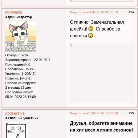
+7 (917) 567-8-765
г. Москва, ул. Обручева, дом
27, к.8, офис 201А
0
Милушка
194
Поделиться
09.04.2018 08:38:13
Администратор
Отлично! Замечательная
шлейка!
. Спасибо за
новости
0
Откуда:
г. Уфа
Зарегистрирован
: 22.04.2011
Приглашений:
0
Сообщений:
15385
Уважение:
[+206/-1]
Позитив:
[+40/-1]
Провел на форуме:
2 месяца 23 дня
Последний визит:
05.04.2023 23:14:09