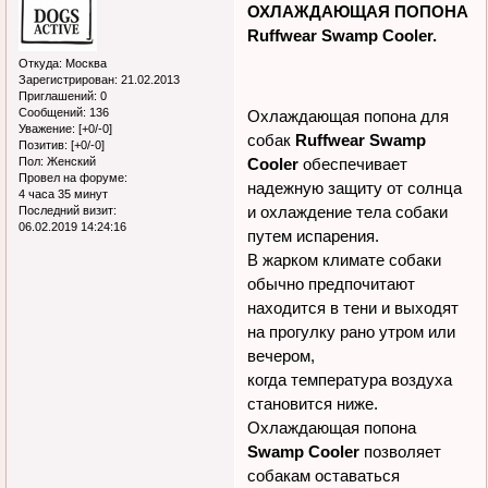
dogsactive
195
Поделиться
07.05.2018 16:28:58
Активный участник
Друзья, обратите внимание
на хит всех летних сезонов!
ОХЛАЖДАЮЩАЯ ПОПОНА
Ruffwear Swamp Cooler.
Откуда:
Москва
Зарегистрирован
: 21.02.2013
Приглашений:
0
Сообщений:
136
Охлаждающая попона для
Уважение:
[+0/-0]
собак
Ruffwear Swamp
Позитив:
[+0/-0]
Пол:
Женский
Cooler
обеспечивает
Провел на форуме:
надежную защиту от солнца
4 часа 35 минут
и охлаждение тела собаки
Последний визит:
06.02.2019 14:24:16
путем испарения.
В жарком климате собаки
обычно предпочитают
находится в тени и выходят
на прогулку рано утром или
вечером,
когда температура воздуха