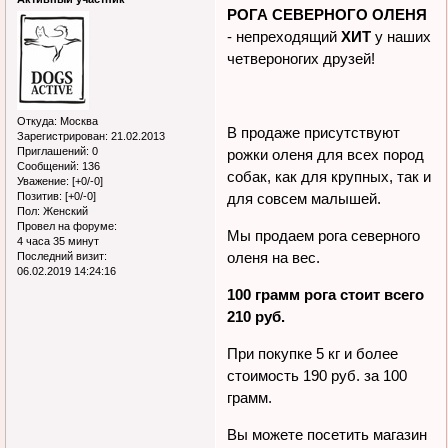
РОГА СЕВЕРНОГО ОЛЕНЯ
- непреходящий
ХИТ
у наших
четвероногих друзей!
Откуда:
Москва
Зарегистрирован
: 21.02.2013
В продаже присутствуют
Приглашений:
0
Сообщений:
136
рожки оленя для всех пород
Уважение:
[+0/-0]
собак, как для крупных, так и
Позитив:
[+0/-0]
Пол:
Женский
для совсем малышей.
Провел на форуме:
4 часа 35 минут
Мы продаем рога северного
Последний визит:
06.02.2019 14:24:16
оленя на вес.
100 грамм рога стоит всего
210 руб.
При покупке 5 кг и более
стоимость 190 руб. за 100
грамм.