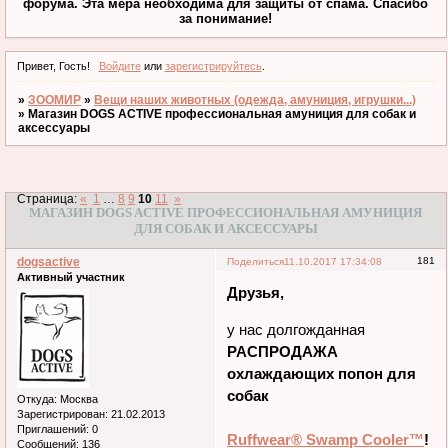
форума. Эта мера необходима для защиты от спама. Спасибо
за понимание!
Привет, Гость!
Войдите
или
зарегистрируйтесь
.
»
ЗООМИР
»
Вещи наших животных (одежда, амуниция, игрушки...)
»
Магазин DOGS ACTIVE профессиональная амуниция для собак и
аксессуары
Страница:
«
1
…
8
9
10
11
»
МАГАЗИН DOGS ACTIVE ПРОФЕССИОНАЛЬНАЯ АМУНИЦИЯ
ДЛЯ СОБАК И АКСЕССУАРЫ
dogsactive
181
Поделиться
11.10.2017 17:34:08
Активный участник
Друзья,
у нас долгожданная
РАСПРОДАЖА
охлаждающих попон для
собак
Откуда:
Москва
Зарегистрирован
: 21.02.2013
Приглашений:
0
Ruffwear® Swamp Cooler™
!
Сообщений:
136