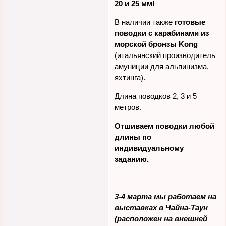
одного цвета и размера!
Обратите внимание -
одинаковая цена на стропу
20 и 25 мм!
В наличии также
готовые
поводки с карабинами из
морской бронзы Kong
(итальянский производитель
амуниции для альпинизма,
яхтинга).
Длина поводков 2, 3 и 5
метров.
Отшиваем поводки любой
длины по
индивидуальному
заданию.