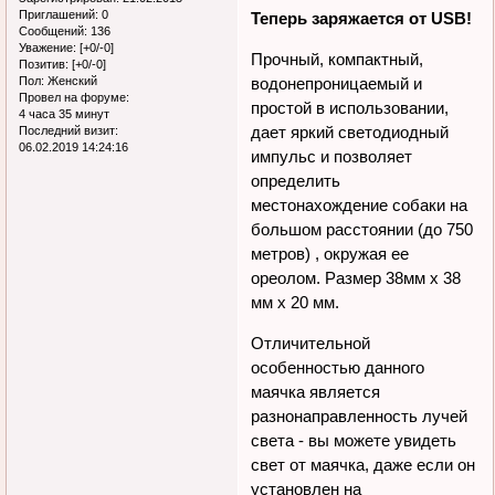
Зарегистрирован
: 21.02.2013
Приглашений:
0
Сообщений:
136
Уважение:
[+0/-0]
Теперь заряжается от USB!
Позитив:
[+0/-0]
Пол:
Женский
Прочный, компактный,
Провел на форуме:
4 часа 35 минут
водонепроницаемый и
Последний визит:
простой в использовании,
06.02.2019 14:24:16
дает яркий светодиодный
импульс и позволяет
определить
местонахождение собаки на
большом расстоянии (до 750
метров) , окружая ее
ореолом. Размер 38мм x 38
мм x 20 мм.
Отличительной
особенностью данного
маячка является
разнонаправленность лучей
света - вы можете увидеть