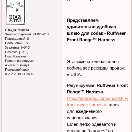
0
dogsactive
193
Поделиться
08.04.2018 15:11:35
Активный участник
ДОРОГИЕ ДРУЗЬЯ!
Представляем
удивительно удобную
Откуда:
Москва
шлею для собак -
Ruffwear
Зарегистрирован
: 21.02.2013
Приглашений:
0
Front Range™ Harness
Сообщений:
136
Уважение:
[+0/-0]
Позитив:
[+0/-0]
Пол:
Женский
Провел на форуме:
Эта замечательная шлея
4 часа 35 минут
побила все рекорды продаж
Последний визит:
в США.
06.02.2019 14:24:16
Регулируемая
Ruffwear Front
Range™ Harness
http://4showdog.com/shop/shleya