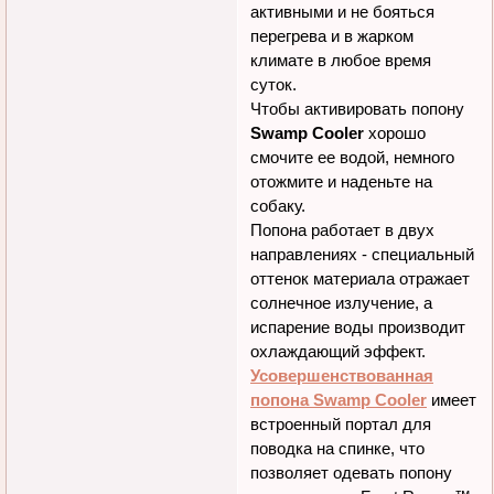
становится ниже.
Охлаждающая попона
Swamp Cooler
позволяет
собакам оставаться
активными и не бояться
перегрева и в жарком
климате в любое время
суток.
Чтобы активировать попону
Swamp Cooler
хорошо
смочите ее водой, немного
отожмите и наденьте на
собаку.
Попона работает в двух
направлениях - специальный
оттенок материала отражает
солнечное излучение, а
испарение воды производит
охлаждающий эффект.
Усовершенствованная