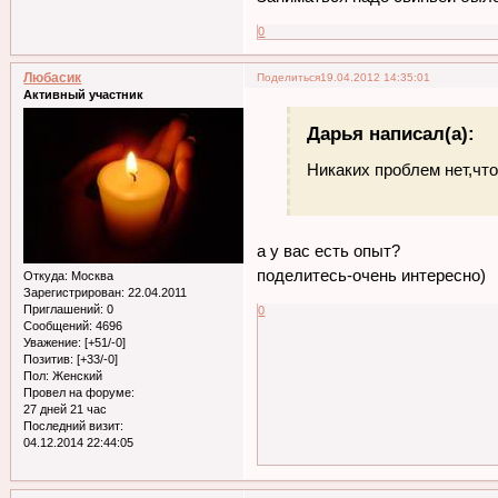
0
Любасик
Поделиться
19.04.2012 14:35:01
Активный участник
Дарья написал(а):
Никаких проблем нет,что
а у вас есть опыт?
поделитесь-очень интересно)
Откуда:
Москва
Зарегистрирован
: 22.04.2011
Приглашений:
0
0
Сообщений:
4696
Уважение:
[+51/-0]
Позитив:
[+33/-0]
Пол:
Женский
Провел на форуме:
27 дней 21 час
Последний визит:
04.12.2014 22:44:05