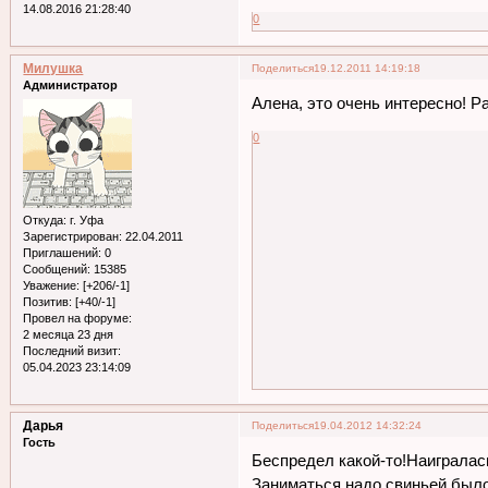
14.08.2016 21:28:40
0
Милушка
Поделиться
19.12.2011 14:19:18
Администратор
Алена, это очень интересно! 
0
Откуда:
г. Уфа
Зарегистрирован
: 22.04.2011
Приглашений:
0
Сообщений:
15385
Уважение:
[+206/-1]
Позитив:
[+40/-1]
Провел на форуме:
2 месяца 23 дня
Последний визит:
05.04.2023 23:14:09
Дарья
Поделиться
19.04.2012 14:32:24
Гость
Беспредел какой-то!Наигралась
Заниматься надо свиньей было,