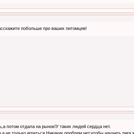
Расскажите побольше про ваших питомцев!
,а потом отдала на рынок!У таких людей сердца нет.
а не только играться.Никаких проблем нет,чтобы научить пига х