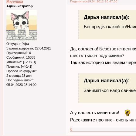
Милушка
Поделиться
19.04.2012 16:47:06
Администратор
Дарья написал(а):
Беспредел какой-то!Наиг
Откуда:
г. Уфа
Да, согласна! Безответственн
Зарегистрирован
: 22.04.2011
Приглашений:
0
шесть тысяч подложили?
Сообщений:
15385
Так как историю мы знаем чер
Уважение:
[+206/-1]
Позитив:
[+40/-1]
Провел на форуме:
2 месяца 23 дня
Дарья написал(а):
Последний визит:
05.04.2023 23:14:09
Заниматься надо свиньей
А у вас есть мини-пиги!
Расскажите про них - очень ин
0