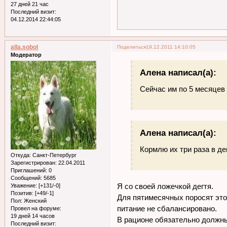
27 дней 21 час
Последний визит:
04.12.2014 22:44:05
alla.sobol
Поделиться
19.12.2011 14:10:05
Модератор
Алена написал(а):
Сейчас им по 5 месяцев
Алена написал(а):
Кормлю их три раза в де
Откуда:
Санкт-Петербург
Зарегистрирован
: 22.04.2011
Приглашений:
0
Сообщений:
5685
Я со своей ложечкой дегтя.
Уважение:
[+131/-0]
Позитив:
[+49/-1]
Для пятимесячных поросят это
Пол:
Женский
питание не сбалансировано.
Провел на форуме:
19 дней 14 часов
В рационе обязательно должн
Последний визит: