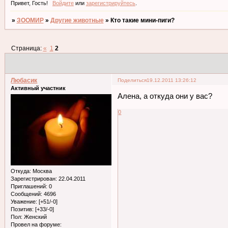
Привет, Гость!
Войдите
или
зарегистрируйтесь
.
»
ЗООМИР
»
Другие животные
»
Кто такие мини-пиги?
Страница:
«
1
2
Любасик
Поделиться
19.12.2011 13:26:12
Активный участник
Алена, а откуда они у вас?
0
Откуда:
Москва
Зарегистрирован
: 22.04.2011
Приглашений:
0
Сообщений:
4696
Уважение:
[+51/-0]
Позитив:
[+33/-0]
Пол:
Женский
Провел на форуме: