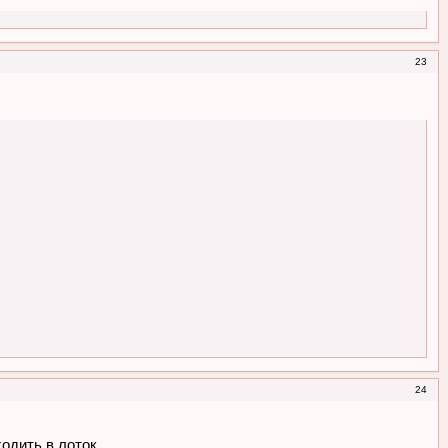
23
24
одить в лоток.