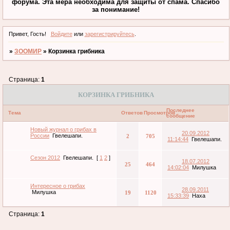
форума. Эта мера необходима для защиты от спама. Спасибо
за понимание!
Привет, Гость!
Войдите
или
зарегистрируйтесь
.
»
ЗООМИР
»
Корзинка грибника
Страница:
1
КОРЗИНКА ГРИБНИКА
Последнее
Тема
Ответов
Просмотров
сообщение
Новый журнал о грибах в
20.09.2012
России
Гвелешапи.
2
705
11:14:44
Гвелешапи.
Сезон 2012
Гвелешапи.
[
1
2
]
18.07.2012
25
464
14:02:04
Милушка
Интересное о грибах
28.09.2011
Милушка
19
1120
15:33:39
Наха
Страница:
1