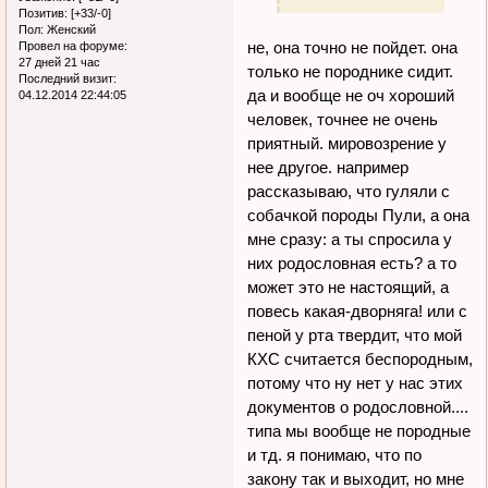
Позитив:
[+33/-0]
Пол:
Женский
не, она точно не пойдет. она
Провел на форуме:
27 дней 21 час
только не породнике сидит.
Последний визит:
да и вообще не оч хороший
04.12.2014 22:44:05
человек, точнее не очень
приятный. мировозрение у
нее другое. например
рассказываю, что гуляли с
собачкой породы Пули, а она
мне сразу: а ты спросила у
них родословная есть? а то
может это не настоящий, а
повесь какая-дворняга! или с
пеной у рта твердит, что мой
КХС считается беспородным,
потому что ну нет у нас этих
документов о родословной....
типа мы вообще не породные
и тд. я понимаю, что по
закону так и выходит, но мне