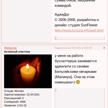
сумма очков, набранная
командой.
АджиДог
© 2006-2008, разработка и
дизайн: студия SunFlower
http://www.konura.info/agil.html
0
Любасик
2
Поделиться
12.05.2011 15:43:03
Активный участник
у меня на работе
бухгалтерша занимается
аджилити со своими
Бельгийскими овчарками
(Малинуа). Она на этом
помешана=)
0
Откуда:
Москва
Зарегистрирован
: 22.04.2011
Приглашений:
0
Сообщений:
4696
Уважение:
[+51/-0]