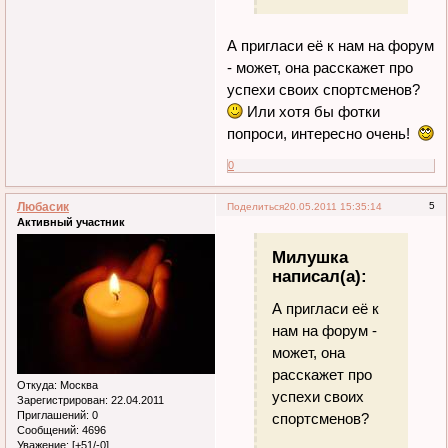
А пригласи её к нам на форум
- может, она расскажет про
успехи своих спортсменов?
Или хотя бы фотки
попроси, интересно очень!
0
Любасик
5
Поделиться
20.05.2011 15:35:14
Активный участник
Милушка
написал(а):
А пригласи её к
нам на форум -
может, она
расскажет про
Откуда:
Москва
успехи своих
Зарегистрирован
: 22.04.2011
Приглашений:
0
спортсменов?
Сообщений:
4696
Уважение:
[+51/-0]