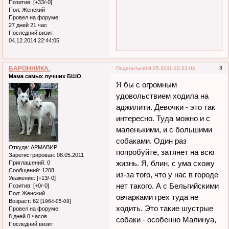
Позитив:
[+33/-0]
Пол:
Женский
Провел на форуме:
27 дней 21 час
Последний визит:
04.12.2014 22:44:05
БАРОННИКА.
3
Поделиться
19.05.2011 20:23:04
Мама самых лучших БШО
Я бы с огромным
удовольствием ходила на
аджилити. Девочки - это так
интересно. Туда можно и с
маленькими, и с большими
собаками. Один раз
Откуда:
АРМАВИР
попробуйте, затянет на всю
Зарегистрирован
: 08.05.2011
жизнь. Я, блин, с ума схожу
Приглашений:
0
Сообщений:
1208
из-за того, что у нас в городе
Уважение:
[+13/-0]
нет такого. А с Бельгийскими
Позитив:
[+0/-0]
Пол:
Женский
овчарками грех туда не
Возраст:
62
[1964-05-08]
ходить. Это такие шустрые
Провел на форуме:
8 дней 0 часов
собаки - особенно Малинуа,
Последний визит: