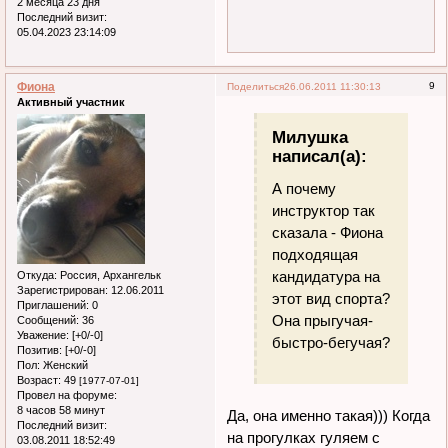
2 месяца 23 дня
Последний визит:
05.04.2023 23:14:09
Фиона
9
Поделиться
26.06.2011 11:30:13
Активный участник
Милушка
написал(а):
А почему
инструктор так
сказала - Фиона
подходящая
кандидатура на
Откуда:
Россия, Архангельк
Зарегистрирован
: 12.06.2011
этот вид спорта?
Приглашений:
0
Она прыгучая-
Сообщений:
36
Уважение:
[+0/-0]
быстро-бегучая?
Позитив:
[+0/-0]
Пол:
Женский
Возраст:
49
[1977-07-01]
Провел на форуме:
8 часов 58 минут
Да, она именно такая))) Когда
Последний визит:
на прогулках гуляем с
03.08.2011 18:52:49