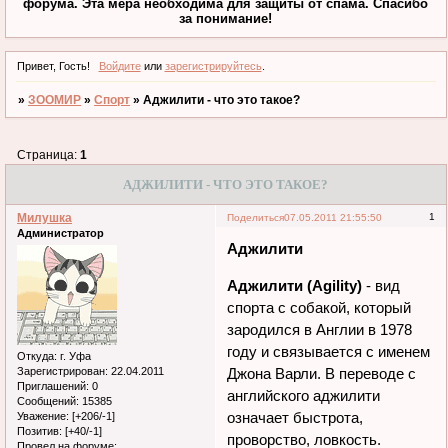
форума. Эта мера необходима для защиты от спама. Спасибо
за понимание!
Привет, Гость!
Войдите
или
зарегистрируйтесь
.
»
ЗООМИР
»
Спорт
»
Аджилити - что это такое?
Страница:
1
АДЖИЛИТИ - ЧТО ЭТО ТАКОЕ?
Милушка
1
Поделиться
07.05.2011 21:55:50
Администратор
Аджилити
Аджилити (Agility)
- вид
спорта с собакой, который
зародился в Англии в 1978
году и связывается с именем
Откуда:
г. Уфа
Зарегистрирован
: 22.04.2011
Джона Варли. В переводе с
Приглашений:
0
английского аджилити
Сообщений:
15385
означает быстрота,
Уважение:
[+206/-1]
Позитив:
[+40/-1]
проворство, ловкость.
Провел на форуме: