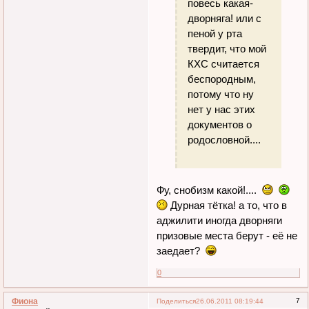
повесь какая-
дворняга! или с
пеной у рта
твердит, что мой
КХС считается
беспородным,
потому что ну
нет у нас этих
документов о
родословной....
Фу, снобизм какой!....
Дурная тётка! а то, что в
аджилити иногда дворняги
призовые места берут - её не
заедает?
0
Фиона
7
Поделиться
26.06.2011 08:19:44