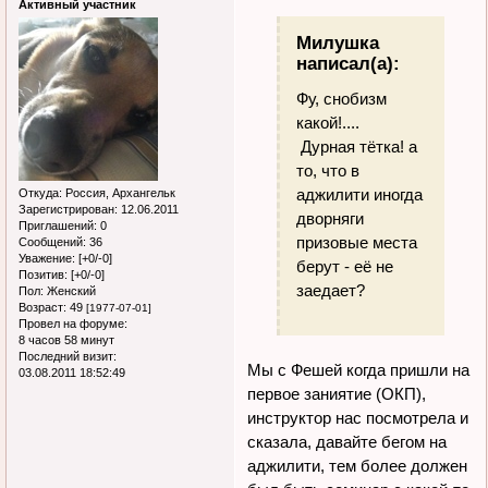
Активный участник
Милушка
написал(а):
Фу, снобизм
какой!....
Дурная тётка! а
то, что в
аджилити иногда
Откуда:
Россия, Архангельк
Зарегистрирован
: 12.06.2011
дворняги
Приглашений:
0
призовые места
Сообщений:
36
Уважение:
[+0/-0]
берут - её не
Позитив:
[+0/-0]
заедает?
Пол:
Женский
Возраст:
49
[1977-07-01]
Провел на форуме:
8 часов 58 минут
Последний визит:
Мы с Фешей когда пришли на
03.08.2011 18:52:49
первое заниятие (ОКП),
инструктор нас посмотрела и
сказала, давайте бегом на
аджилити, тем более должен