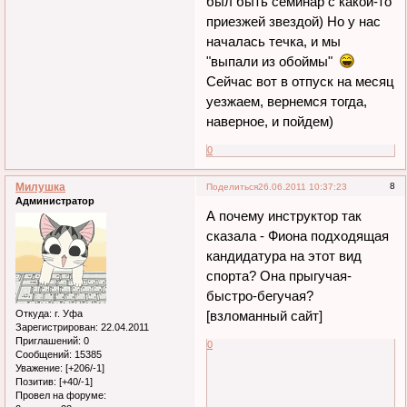
был быть семинар с какой-то
приезжей звездой) Но у нас
началась течка, и мы
"выпали из обоймы"
Сейчас вот в отпуск на месяц
уезжаем, вернемся тогда,
наверное, и пойдем)
0
Милушка
8
Поделиться
26.06.2011 10:37:23
Администратор
А почему инструктор так
сказала - Фиона подходящая
кандидатура на этот вид
спорта? Она прыгучая-
быстро-бегучая?
Откуда:
г. Уфа
[взломанный сайт]
Зарегистрирован
: 22.04.2011
Приглашений:
0
0
Сообщений:
15385
Уважение:
[+206/-1]
Позитив:
[+40/-1]
Провел на форуме: