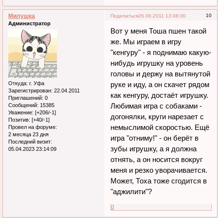
Милушка
10
Поделиться
26.06.2011 13:08:00
Администратор
Вот у меня Тоша пшен такой
же. Мы играем в игру
"кенгуру" - я поднимаю какую-
нибудь игрушку на уровень
головы и держу на вытянутой
Откуда:
г. Уфа
руке и иду, а он скачет рядом
Зарегистрирован
: 22.04.2011
как кенгуру, достаёт игрушку.
Приглашений:
0
Любимая игра с собаками -
Сообщений:
15385
Уважение:
[+206/-1]
догонялки, круги нарезает с
Позитив:
[+40/-1]
немыслимой скоростью. Ещё
Провел на форуме:
2 месяца 23 дня
игра "отниму!" - он берёт в
Последний визит:
зубы игрушку, а я должна
05.04.2023 23:14:09
отнять, а он носится вокруг
меня и резко уворачивается.
Может, Тоха тоже сгодится в
"аджилити"?
0