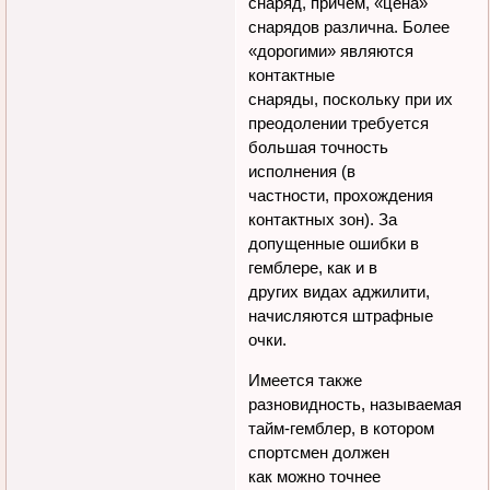
снаряд, причем, «цена»
снарядов различна. Более
«дорогими» являются
контактные
снаряды, поскольку при их
преодолении требуется
большая точность
исполнения (в
частности, прохождения
контактных зон). За
допущенные ошибки в
гемблере, как и в
других видах аджилити,
начисляются штрафные
очки.
Имеется также
разновидность, называемая
тайм-гемблер, в котором
спортсмен должен
как можно точнее