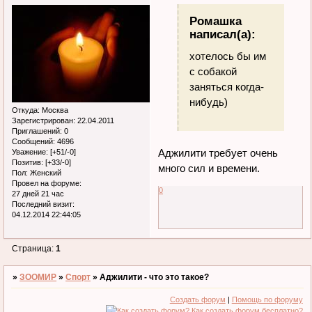
Ромашка
написал(а):
хотелось бы им
с собакой
заняться когда-
нибудь)
Откуда:
Москва
Зарегистрирован
: 22.04.2011
Приглашений:
0
Сообщений:
4696
Аджилити требует очень
Уважение:
[+51/-0]
Позитив:
[+33/-0]
много сил и времени.
Пол:
Женский
Провел на форуме:
0
27 дней 21 час
Последний визит:
04.12.2014 22:44:05
Страница:
1
»
ЗООМИР
»
Спорт
»
Аджилити - что это такое?
Создать форум
|
Помощь по форуму