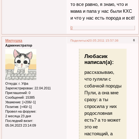
то все равно, я знаю, что и
мама и папа у нас были КХС
и что у нас есть порода и всё!
0
Милушка
6
Поделиться
20.05.2011 15:57:36
Администратор
Любасик
написал(а):
рассказываю,
что гуляли с
Откуда:
г. Уфа
собачкой породы
Зарегистрирован
: 22.04.2011
Пули, а она мне
Приглашений:
0
Сообщений:
15385
сразу: а ты
Уважение:
[+206/-1]
спросила у них
Позитив:
[+40/-1]
Провел на форуме:
родословная
2 месяца 23 дня
есть? а то может
Последний визит:
05.04.2023 23:14:09
это не
настоящий, а