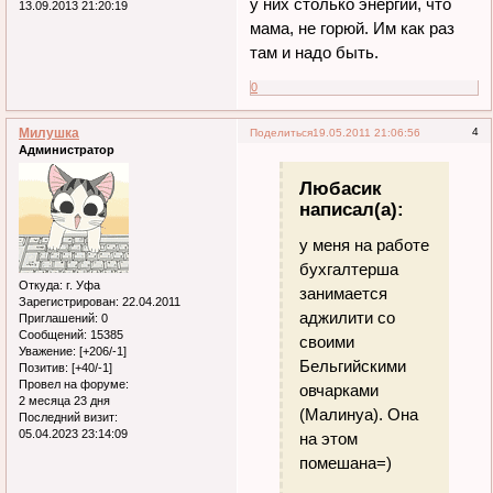
у них столько энергии, что
13.09.2013 21:20:19
мама, не горюй. Им как раз
там и надо быть.
0
Милушка
4
Поделиться
19.05.2011 21:06:56
Администратор
Любасик
написал(а):
у меня на работе
бухгалтерша
Откуда:
г. Уфа
занимается
Зарегистрирован
: 22.04.2011
аджилити со
Приглашений:
0
Сообщений:
15385
своими
Уважение:
[+206/-1]
Бельгийскими
Позитив:
[+40/-1]
Провел на форуме:
овчарками
2 месяца 23 дня
(Малинуа). Она
Последний визит:
05.04.2023 23:14:09
на этом
помешана=)