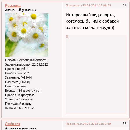
Ромашка
11
Поделиться
23.03.2012 22:09:08
Активный участник
Интересный вид спорта,
хотелось бы им с собакой
заняться когда-нибудь))
0
Откуда:
Ростовская область
Зарегистрирован
: 22.03.2012
Приглашений:
0
Сообщений:
262
Уважение:
[+23/-0]
Позитив:
[+15/-0]
Пол:
Женский
Возраст:
36
[1990-07-03]
Провел на форуме:
20 часов 4 минуты
Последний визит:
07.04.2014 21:17:12
Любасик
12
Поделиться
24.03.2012 11:08:59
Активный участник