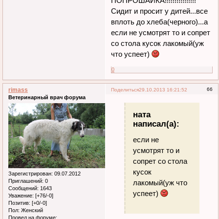
ПОПРОШАЙКА!!!!!!!!!!!!!!!!
Сидит и просит у дитей...все
вплоть до хлеба(черного)...а
если не усмотрят то и сопрет
со стола кусок лакомый(уж
что успеет)
0
rimass
66
Поделиться
29.10.2013 16:21:52
Ветеринарный врач форума
ната
написал(а):
если не
усмотрят то и
сопрет со стола
кусок
Зарегистрирован
: 09.07.2012
Приглашений:
0
лакомый(уж что
Сообщений:
1643
успеет)
Уважение:
[+76/-0]
Позитив:
[+0/-0]
Пол:
Женский
Провел на форуме: