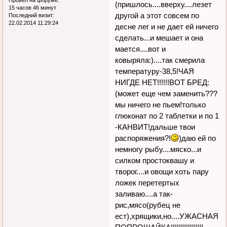
(пришлось....вверху....лезет
15 часов 46 минут
другой а этот совсем по
Последний визит:
22.02.2014 11:29:24
десне лег и не дает ей ничего
сделать...и мешает и она
мается....вот и
ковыряла:)....так смерила
температуру-38,5!ЧАЯ
НИГДЕ НЕТ!!!!!!ВОТ БРЕД:
(может еще чем заменить???
мы ничего не пьем!только
глюконат по 2 таблетки и по 1
-КАНВИТ!дальше твои
распоряжения?!
)даю ей по
немногу рыбу....мяско...и
силком простоквашу и
творог....и овощи хоть пару
ложек перетертых
заливаю....а так-
рис,мясо(рубец не
ест),хрящики,но....УЖАСНАЯ