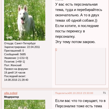
У вас есть персональная
тема, туда и перебирайтесь
окончательно. А то в двух
темах об одной собаке.))
Если хотите, я последние
посты перенесу в
персоналку.
Эту тему потом закрою.
Откуда:
Санкт-Петербург
Зарегистрирован
: 22.04.2011
0
Приглашений:
0
Сообщений:
5685
Уважение:
[+131/-0]
Позитив:
[+49/-1]
Пол:
Женский
Провел на форуме:
19 дней 14 часов
Последний визит:
14.08.2016 21:28:40
alla.sobol
71
Поделиться
30.10.2013 15:33:00
Модератор
Если вас что то смущает, то в
Персоналке тоже есть тема