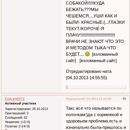
СОБАКОЙ!!!!!КУДА
БЕЖАТЬ???МЫ
ЧЕШЕМСЯ....УШИ КАК И
БЫЛИ- КРАСНЫЕ:(...ГЛАЗКИ
ТЕКУТ.!КОРОЧЕ-Я
ПЛАЧУ!!!!!!!!!!!!!!!!!!!!!!!!!!!!!!
ВРАЧИ НЕ ЗНАЮТ ЧТО ЭТО
И МЕТОДОМ ТЫКА-ЧТО
БУДЕТ....
[взломанный
сайт] [взломанный сайт]
Отредактировано ната
(04.10.2013 14:55:55)
0
Kolyan9572
61
Поделиться
27.10.2013 21:41:36
Активный участник
Такс все что называется по
Зарегистрирован
: 25.10.2013
Приглашений:
0
полочкам:)да с кормежкой и
Сообщений:
62
здоровьем проблема есть и
Уважение:
[+2/-0]
Позитив:
[+14/-0]
изначально была-пришлось и