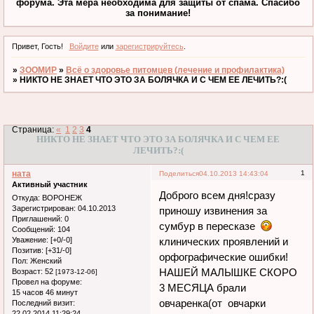
форума. Эта мера необходима для защиты от спама. Спасибо
за понимание!
Привет, Гость!
Войдите
или
зарегистрируйтесь
.
»
ЗООМИР
»
Всё о здоровье питомцев (лечение и профилактика)
»
НИКТО НЕ ЗНАЕТ ЧТО ЭТО ЗА БОЛЯЧКА И С ЧЕМ ЕЕ ЛЕЧИТЬ?:(
Страница:
«
1
2
3
4
НИКТО НЕ ЗНАЕТ ЧТО ЭТО ЗА БОЛЯЧКА И С ЧЕМ ЕЕ
ЛЕЧИТЬ?:(
ната
1
Поделиться
04.10.2013 14:43:04
Активный участник
Доброго всем дня!сразу
Откуда:
ВОРОНЕЖ
Зарегистрирован
: 04.10.2013
приношу извинения за
Приглашений:
0
сумбур в пересказе
Сообщений:
104
Уважение:
[+0/-0]
клинических проявлений и
Позитив:
[+31/-0]
орфографические ошибки!
Пол:
Женский
НАШЕЙ МАЛЫШКЕ СКОРО
Возраст:
52
[1973-12-06]
Провел на форуме:
3 МЕСЯЦА брали
15 часов 46 минут
овчаренка(от овчарки
Последний визит:
22.02.2014 11:29:24