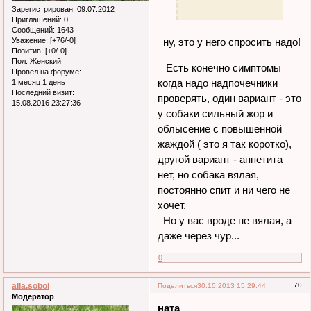
Зарегистрирован
: 09.07.2012
Приглашений:
0
Сообщений:
1643
ну, это у него спросить надо!
Уважение:
[+76/-0]
Позитив:
[+0/-0]
Пол:
Женский
Есть конечно симптомы
Провел на форуме:
когда надо надпочечники
1 месяц 1 день
Последний визит:
проверять, один вариант - это
15.08.2016 23:27:36
у собаки сильный жор и
облысение с повышенной
жаждой ( это я так коротко),
другой вариант - аппетита
нет, но собака вялая,
постоянно спит и ни чего не
хочет.
Но у вас вроде не вялая, а
даже через чур...
0
alla.sobol
70
Поделиться
30.10.2013 15:29:44
Модератор
ната