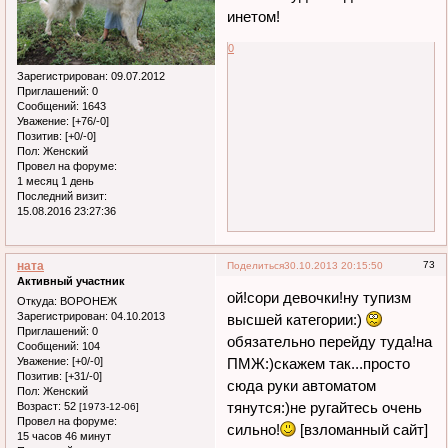
инетом!
0
Зарегистрирован
: 09.07.2012
Приглашений:
0
Сообщений:
1643
Уважение:
[+76/-0]
Позитив:
[+0/-0]
Пол:
Женский
Провел на форуме:
1 месяц 1 день
Последний визит:
15.08.2016 23:27:36
ната
73
Поделиться
30.10.2013 20:15:50
Активный участник
ой!сори девочки!ну тупизм
Откуда:
ВОРОНЕЖ
Зарегистрирован
: 04.10.2013
высшей категории:)
Приглашений:
0
обязательно перейду туда!на
Сообщений:
104
Уважение:
[+0/-0]
ПМЖ:)скажем так...просто
Позитив:
[+31/-0]
сюда руки автоматом
Пол:
Женский
тянутся:)не ругайтесь очень
Возраст:
52
[1973-12-06]
Провел на форуме:
сильно!
[взломанный сайт]
15 часов 46 минут