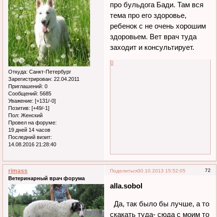
про бульдога Бади. Там вся
тема про его здоровье,
ребенок с не очень хорошим
здоровьем. Вет врач туда
заходит и консультирует.
0
Откуда:
Санкт-Петербург
Зарегистрирован
: 22.04.2011
Приглашений:
0
Сообщений:
5685
Уважение:
[+131/-0]
Позитив:
[+49/-1]
Пол:
Женский
Провел на форуме:
19 дней 14 часов
Последний визит:
14.08.2016 21:28:40
rimass
72
Поделиться
30.10.2013 15:52:05
Ветеринарный врач форума
alla.sobol
Да, так было бы лучше, а то
скакать туда- сюда с моим то