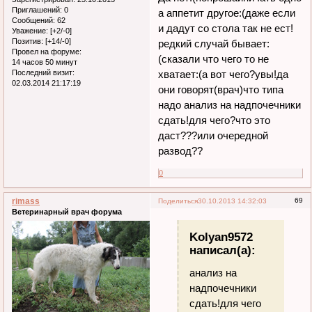
Приглашений:
0
а аппетит другое:(даже если
Сообщений:
62
и дадут со стола так не ест!
Уважение:
[+2/-0]
Позитив:
[+14/-0]
редкий случай бывает:
Провел на форуме:
(сказали что чего то не
14 часов 50 минут
хватает:(а вот чего?увы!да
Последний визит:
02.03.2014 21:17:19
они говорят(врач)что типа
надо анализ на надпочечники
сдать!для чего?что это
даст???или очередной
развод??
0
rimass
69
Поделиться
30.10.2013 14:32:03
Ветеринарный врач форума
Kolyan9572
написал(а):
анализ на
надпочечники
сдать!для чего