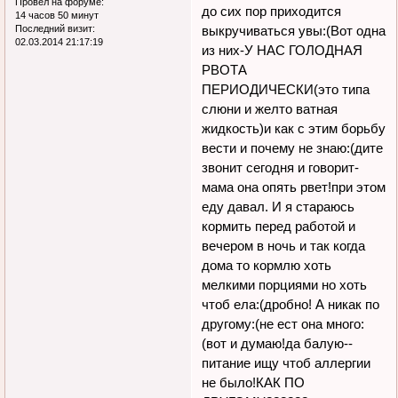
Провел на форуме:
до сих пор приходится
14 часов 50 минут
выкручиваться увы:(Вот одна
Последний визит:
02.03.2014 21:17:19
из них-У НАС ГОЛОДНАЯ
РВОТА
ПЕРИОДИЧЕСКИ(это типа
слюни и желто ватная
жидкость)и как с этим борьбу
вести и почему не знаю:(дите
звонит сегодня и говорит-
мама она опять рвет!при этом
еду давал. И я стараюсь
кормить перед работой и
вечером в ночь и так когда
дома то кормлю хоть
мелкими порциями но хоть
чтоб ела:(дробно! А никак по
другому:(не ест она много:
(вот и думаю!да балую--
питание ищу чтоб аллергии
не было!КАК ПО