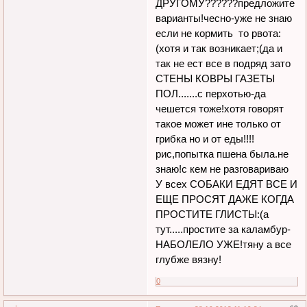
ДРУГОМУ??????предложите
варианты!чесно-уже не знаю
если не кормить то рвота:
(хотя и так возникает;(да и
так не ест все в подряд зато
СТЕНЫ КОВРЫ ГАЗЕТЫ
ПОЛ.......с перхотью-да
чешется тоже!хотя говорят
такое может ине только от
грибка но и от еды!!!!
рис,попытка пшена была.не
знаю!с кем не разговариваю
У всех СОБАКИ ЕДЯТ ВСЕ И
ЕЩЕ ПРОСЯТ ДАЖЕ КОГДА
ПРОСТИТЕ ГЛИСТЫ:(а
тут.....простите за каламбур-
НАБОЛЕЛО УЖЕ!тяну а все
глубже вязну!
0