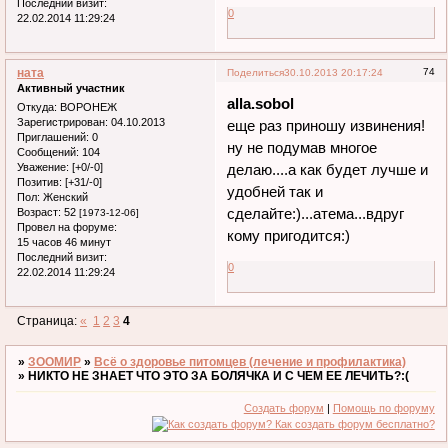
Последний визит:
0
22.02.2014 11:29:24
ната
74
Поделиться
30.10.2013 20:17:24
Активный участник
alla.sobol
Откуда:
ВОРОНЕЖ
Зарегистрирован
: 04.10.2013
еще раз приношу извинения!
Приглашений:
0
ну не подумав многое
Сообщений:
104
Уважение:
[+0/-0]
делаю....а как будет лучше и
Позитив:
[+31/-0]
удобней так и
Пол:
Женский
сделайте:)...атема...вдруг
Возраст:
52
[1973-12-06]
Провел на форуме:
кому пригодится:)
15 часов 46 минут
Последний визит:
0
22.02.2014 11:29:24
Страница:
«
1
2
3
4
»
ЗООМИР
»
Всё о здоровье питомцев (лечение и профилактика)
»
НИКТО НЕ ЗНАЕТ ЧТО ЭТО ЗА БОЛЯЧКА И С ЧЕМ ЕЕ ЛЕЧИТЬ?:(
Создать форум
|
Помощь по форуму