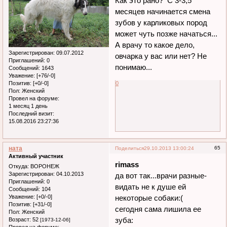
Как это рано? С 3-3,5
месяцев начинается смена
зубов у карликовых пород
может чуть позже начаться...
А врачу то какое дело,
Зарегистрирован
: 09.07.2012
овчарка у вас или нет? Не
Приглашений:
0
понимаю...
Сообщений:
1643
Уважение:
[+76/-0]
Позитив:
[+0/-0]
0
Пол:
Женский
Провел на форуме:
1 месяц 1 день
Последний визит:
15.08.2016 23:27:36
ната
65
Поделиться
29.10.2013 13:00:24
Активный участник
rimass
Откуда:
ВОРОНЕЖ
Зарегистрирован
: 04.10.2013
да вот так...врачи разные-
Приглашений:
0
видать не к душе ей
Сообщений:
104
Уважение:
[+0/-0]
некоторые собаки:(
Позитив:
[+31/-0]
сегодня сама лишила ее
Пол:
Женский
зуба:
Возраст:
52
[1973-12-06]
Провел на форуме: