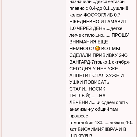
назначили...дексаметазон
плавно с 0.4-до 0.1...ушли!!!
колем-ФОСФОГЛИВ 0.7
ЕЖЕДНЕВНО И ГАМАВИТ
1.0 ЧЕРЕЗ ДЕНЬ....детке
легче стало...но.......ПРОШУ
ВНИМАНИЯ ЕЩЕ
НЕМНОГО!
ВОТ МЫ
СДЕЛАЛИ ПРИВИВКУ 2-Ю
ВАНГАРД-7(тоько 1 октября-
СЕГОДНЯ У НЕЕ УЖЕ
АППЕТИТ СТАЛ ХУЖЕ И
УШКИ ПОВИСАТЬ
СТАЛИ...НОСИК
ТЕПЛЫЙ).......НА
ЛЕЧЕНИИ.....и сдаем опять
анализы-ну общий там
прогресс-
гемоглобин-130......лейкоц-10...
вот БИОХИМИЯ!!ВРАЧИ В
ШОКЕ(Я В