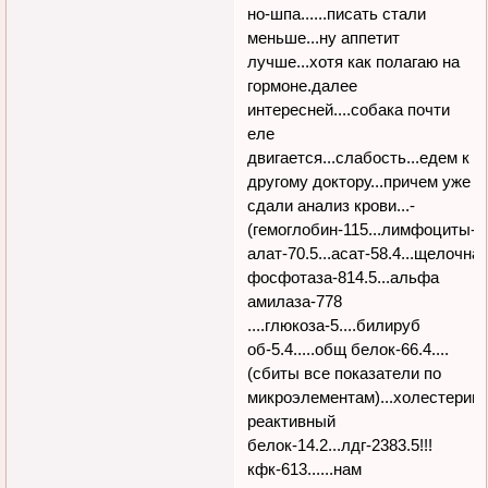
но-шпа......писать стали
меньше...ну аппетит
лучше...хотя как полагаю на
гормоне.далее
интересней....собака почти
еле
двигается...слабость...едем к
другому доктору...причем уже
сдали анализ крови...-
(гемоглобин-115...лимфоциты-6.7
алат-70.5...асат-58.4...щелочна
фосфотаза-814.5...альфа
амилаза-778
....глюкоза-5....билируб
об-5.4.....общ белок-66.4....
(сбиты все показатели по
микроэлементам)...холестерин-8.
реактивный
белок-14.2...лдг-2383.5!!!
кфк-613......нам