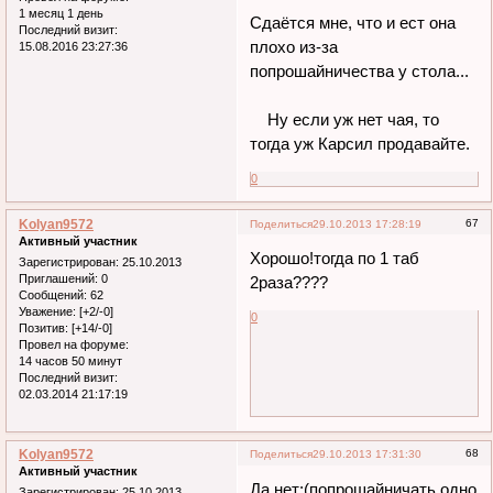
1 месяц 1 день
Сдаётся мне, что и ест она
Последний визит:
плохо из-за
15.08.2016 23:27:36
попрошайничества у стола...
Ну если уж нет чая, то
тогда уж Карсил продавайте.
0
Kolyan9572
67
Поделиться
29.10.2013 17:28:19
Активный участник
Хорошо!тогда по 1 таб
Зарегистрирован
: 25.10.2013
Приглашений:
0
2раза????
Сообщений:
62
Уважение:
[+2/-0]
0
Позитив:
[+14/-0]
Провел на форуме:
14 часов 50 минут
Последний визит:
02.03.2014 21:17:19
Kolyan9572
68
Поделиться
29.10.2013 17:31:30
Активный участник
Да нет:(попрошайничать одно
Зарегистрирован
: 25.10.2013