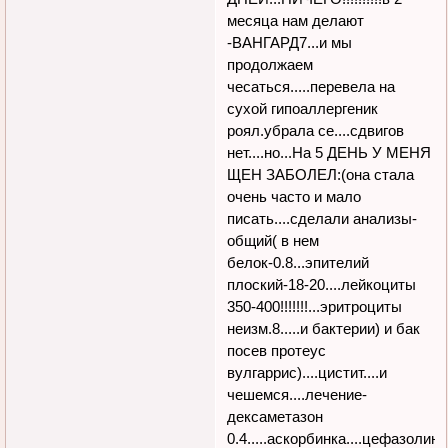
месяца нам делают
-ВАНГАРД7...и мы
продолжаем
чесаться.....перевела на
сухой гипоаллергеник
роял.убрала се....сдвигов
нет....но...На 5 ДЕНЬ У МЕНЯ
ЩЕН ЗАБОЛЕЛ:(она стала
очень часто и мало
писать....сделали анализы-
общий( в нем
белок-0.8...эпителий
плоский-18-20....лейкоциты
350-400!!!!!!!...эритроциты
неизм.8.....и бактерии) и бак
посев протеус
вулгаррис)....цистит....и
чешемся....лечение-
дексаметазон
0.4.....аскорбинка....цефазолин..