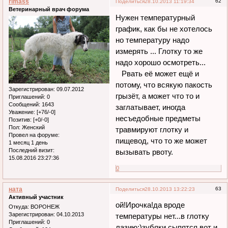
rimass
62
Поделиться
28.10.2013 11:19:34
Ветеринарный врач форума
Нужен температурный
график, как бы не хотелось
но температуру надо
измерять ... Глотку то же
надо хорошо осмотреть...
Рвать её может ещё и
потому, что всякую пакость
Зарегистрирован
: 09.07.2012
грызёт, а может что то и
Приглашений:
0
Сообщений:
1643
заглатывает, иногда
Уважение:
[+76/-0]
несъедобные предметы
Позитив:
[+0/-0]
Пол:
Женский
травмируют глотку и
Провел на форуме:
пищевод, что то же может
1 месяц 1 день
Последний визит:
вызывать рвоту.
15.08.2016 23:27:36
0
ната
63
Поделиться
28.10.2013 13:22:23
Активный участник
ой!Ирочка!да вроде
Откуда:
ВОРОНЕЖ
Зарегистрирован
: 04.10.2013
температуры нет...в глотку
Приглашений:
0
лазию:)зубяки сыпятся вот и