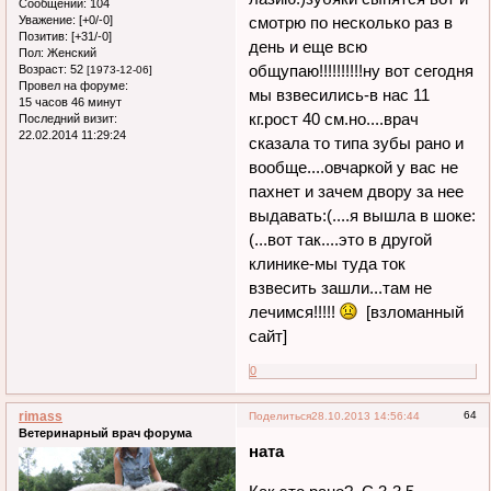
Сообщений:
104
Уважение:
[+0/-0]
смотрю по несколько раз в
Позитив:
[+31/-0]
день и еще всю
Пол:
Женский
общупаю!!!!!!!!!!ну вот сегодня
Возраст:
52
[1973-12-06]
Провел на форуме:
мы взвесились-в нас 11
15 часов 46 минут
кг.рост 40 см.но....врач
Последний визит:
22.02.2014 11:29:24
сказала то типа зубы рано и
вообще....овчаркой у вас не
пахнет и зачем двору за нее
выдавать:(....я вышла в шоке:
(...вот так....это в другой
клинике-мы туда ток
взвесить зашли...там не
лечимся!!!!!
[взломанный
сайт]
0
rimass
64
Поделиться
28.10.2013 14:56:44
Ветеринарный врач форума
ната