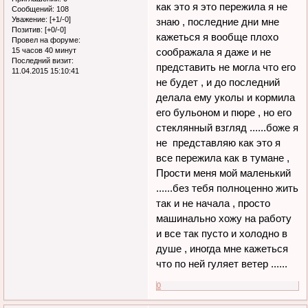
как это я это пережила я не
Сообщений:
108
Уважение:
[+1/-0]
знаю , последние дни мне
Позитив:
[+0/-0]
кажеться я вообще плохо
Провел на форуме:
15 часов 40 минут
соображала я даже и не
Последний визит:
представить не могла что его
11.04.2015 15:10:41
не будет , и до последний
делала ему уколы и кормила
его бульоном и пюре , но его
стеклянный взгляд ......боже я
не представляю как это я
все пережила как в тумане ,
Прости меня мой маленький
......без тебя полноценно жить
так и не начала , просто
машинально хожу на работу
и все так пусто и холодно в
душе , иногда мне кажеться
что по ней гуляет ветер ......
0