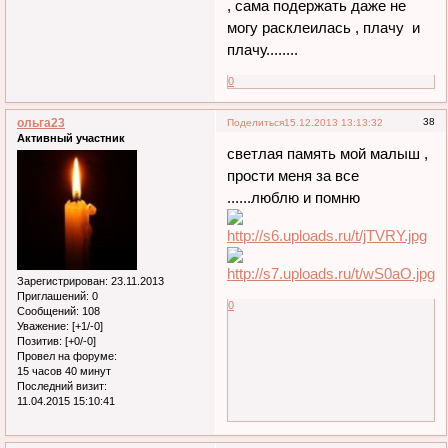
, сама подержать даже не
могу расклеилась , плачу и
плачу........
0
ольга23
38
Поделиться
15.12.2013 13:13:32
Активный участник
светлая память мой малыш ,
прости меня за все
......люблю и помню
Зарегистрирован
: 23.11.2013
Приглашений:
0
0
Сообщений:
108
Уважение:
[+1/-0]
Позитив:
[+0/-0]
Провел на форуме:
15 часов 40 минут
Последний визит:
11.04.2015 15:10:41