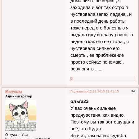
дома никто не верил , я
заходила и вот так остро я
чуствовала запах ладана , и
в последний день работы
тоже перед его болезнью я
рыдала иду и плачу ровно за
ниделю как его не стала , я
чуствовала сильно его
смерть , ее приближение
просто сейчас понемаю .
реву опять ......
0
Милушка
34
Поделиться
12.12.2013 21:41:15
Администратор
ольга23
У вас очень сильные
предчувствия, как видно.
Поэтому вы так вот ощущали
всё, что будет...
Откуда:
г. Уфа
Значит, такова его судьба