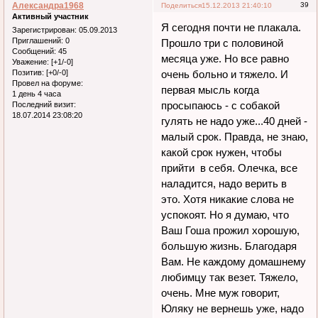
Александра1968
39
Поделиться
15.12.2013 21:40:10
Активный участник
Я сегодня почти не плакала.
Зарегистрирован
: 05.09.2013
Приглашений:
0
Прошло три с половиной
Сообщений:
45
месяца уже. Но все равно
Уважение:
[+1/-0]
Позитив:
[+0/-0]
очень больно и тяжело. И
Провел на форуме:
первая мысль когда
1 день 4 часа
просыпаюсь - с собакой
Последний визит:
18.07.2014 23:08:20
гулять не надо уже...40 дней -
малый срок. Правда, не знаю,
какой срок нужен, чтобы
прийти в себя. Олечка, все
наладится, надо верить в
это. Хотя никакие слова не
успокоят. Но я думаю, что
Ваш Гоша прожил хорошую,
большую жизнь. Благодаря
Вам. Не каждому домашнему
любимцу так везет. Тяжело,
очень. Мне муж говорит,
Юляку не вернешь уже, надо