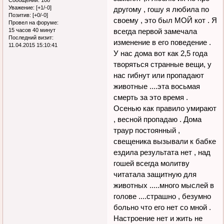
Уважение:
[+1/-0]
другому , гошу я любила по
Позитив:
[+0/-0]
своему , это был МОЙ кот . Я
Провел на форуме:
15 часов 40 минут
всегда первой замечала
Последний визит:
изменение в его поведение .
11.04.2015 15:10:41
У нас дома вот как 2,5 года
творяться странные вещи, у
нас гибнут или пропадают
животные ....эта восьмая
смерть за это время .
Осенью как правило умирают
, весной пропадаю . Дома
траур постоянный ,
свещеника вызывали к бабке
ездила результата нет , над
гошей всегда молитву
читатала защитную для
животных .....много мыслей в
голове ....страшно , безумно
больно что его нет со мной .
Настроение нет и жить не