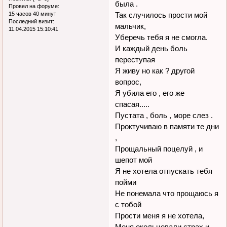
была .
Провел на форуме:
15 часов 40 минут
Так случилось прости мой
Последний визит:
мальчик,
11.04.2015 15:10:41
Уберечь тебя я не смогла.
И каждый день боль
переступая
Я живу но как ? другой
вопрос,
Я убила его , его же
спасая.....
Пустата , боль , море слез .
Проктучиваю в памяти те дни
,
Прощальный поцелуй , и
шепот мой
Я не хотела отпускать тебя
пойми
Не понемала что прощаюсь я
с тобой
Прости меня я не хотела,
Меня окольцевали страх и