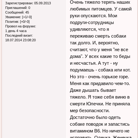
Очень тяжело терять наших
Зарегистрирован
: 05.09.2013
Приглашений:
0
любимых питомцев. У самой
Сообщений:
45
руки опускаются. Мои
Уважение:
[+1/-0]
Позитив:
[+0/-0]
подруги-сотрудницы
Провел на форуме:
удивляются, что я
1 день 4 часа
переживаю смерть собаки
Последний визит:
18.07.2014 23:08:20
так долго. И, вероятно,
считают, что у меня "не все
дома". У всех какие то беды
и несчастья. А тут - ну
подумаешь - собака или кот.
Но это - очень горькое горе.
Меня как придавило чем-то.
Даже дышать бывает
тяжело. Я тоже себя виню в
смерти Юлечки. Не приняла
мер безопасности.
Достаточно было одеть
собаке поводок и запастись
витамином В6. Но ничего не
исправить. Олечка, Женечка