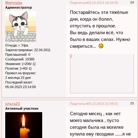
Милушка
24
Поделиться
03.12.2013 16:04:50
Администратор
Постарайтесь эти тяжёлые
дни, когда он болел,
отпустить в прошлое.
Вы ведь делали всё, что
было в ваших силах. Нужно
Откуда:
г. Уфа
смириться...
Зарегистрирован
: 22.04.2011
Приглашений:
0
0
Сообщений:
15385
Уважение:
[+206/-1]
Позитив:
[+40/-1]
Провел на форуме:
2 месяца 23 дня
Последний визит:
05.04.2023 23:14:09
ольга23
25
Поделиться
05.12.2013 21:09:21
Активный участник
Сегодня месец , как нет
моего мальчика , пусто
сегодня была на могилке
купила ему гвоздики ......я не