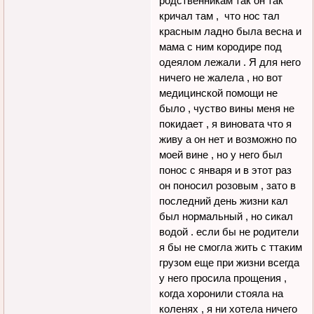
родственникам так он так
кричал там , что нос тал
красным ладно была весна и
мама с ним кородире под
одеялом лежали . Я для него
ничего не жалела , но вот
медицинской помощи не
было , чуство вины меня не
покидает , я виновата что я
живу а он нет и возможно по
моей вине , но у него был
понос с января и в этот раз
он поносил розовым , зато в
последний день жизни кал
был нормальный , но сикал
водой . если бы не родители
я бы не смогла жить с ттаким
грузом еще при жизни всегда
у него просила прощения ,
когда хоронили стояла на
коленях , я ни хотела ничего