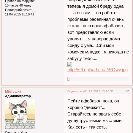
Провел на форуме:
15 часов 40 минут
теперь я домой бреду одна
Последний визит:
.....а он там ....на работе
11.04.2015 15:10:41
проблемы расеянная очень
стала , пью пока афобазол ,
вот представляю если
уволят..... я наверно дома
сойду с ума....Спи мой
комочек младко , я никогда не
забуду тебя.....
0
Милушка
22
Поделиться
01.12.2013 13:10:31
Администратор
Пейте афобазол пока, он
хорошо "держит"...
Старайтесь не рвать себе
душу грустными мыслями.
Как есть - так есть.
Откуда:
г. Уфа