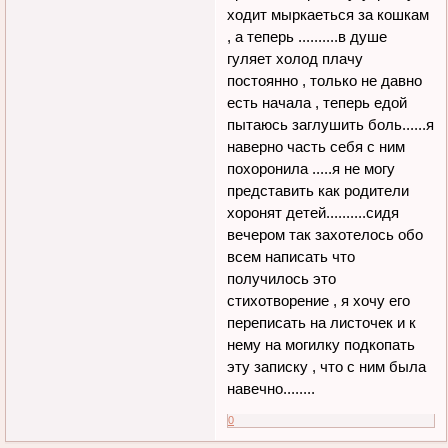
ходит мыркаеться за кошкам
, а теперь ..........в душе
гуляет холод плачу
постоянно , только не давно
есть начала , теперь едой
пытаюсь заглушить боль......я
наверно часть себя с ним
похоронила .....я не могу
представить как родители
хоронят детей..........сидя
вечером так захотелось обо
всем написать что
получилось это
стихотворение , я хочу его
переписать на листочек и к
нему на могилку подкопать
эту записку , что с ним была
навечно........
0