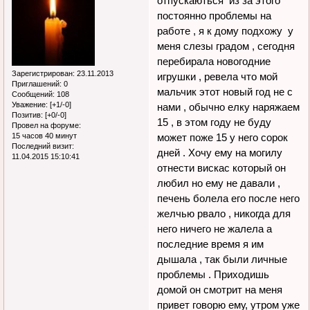
отпускаються из за этого
постоянно проблемы на
работе , я к дому подхожу у
меня слезы градом , сегодня
перебирала новогодние
Зарегистрирован
: 23.11.2013
игрушки , ревела что мой
Приглашений:
0
мальчик этот новый год не с
Сообщений:
108
Уважение:
[+1/-0]
нами , обычно елку наряжаем
Позитив:
[+0/-0]
15 , в этом году не буду
Провел на форуме:
15 часов 40 минут
может поже 15 у него сорок
Последний визит:
дней . Хочу ему на могилу
11.04.2015 15:10:41
отнести вискас который он
любил но ему не давали ,
печень болела его после него
желчью рвало , никогда для
него ничего не жалела а
последние время я им
дышала , так были личные
проблемы . Приходишь
домой он смотрит на меня
привет говорю ему, утром уже