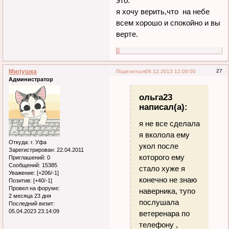
это.
я хочу верить,что на небе
всем хорошо и спокойно и вы
верте.
0
Милушка
27
Поделиться
06.12.2013 12:08:00
Администратор
ольга23
написал(а):
я не все сделала
я вколола ему
Откуда:
г. Уфа
укол после
Зарегистрирован
: 22.04.2011
которого ему
Приглашений:
0
Сообщений:
15385
стало хуже я
Уважение:
[+206/-1]
конечно не знаю
Позитив:
[+40/-1]
Провел на форуме:
наверника, тупо
2 месяца 23 дня
послушала
Последний визит:
05.04.2023 23:14:09
ветеренара по
телефону ,