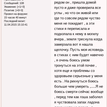
рядом он , пришла домой
Сообщений:
108
Уважение:
[+1/-0]
пусто и даже проверила все
Позитив:
[+0/-0]
углы , но что он живой или
Провел на форуме:
15 часов 40 минут
где то совсем рядом чуство
Последний визит:
меня не покидает , а эти
11.04.2015 15:10:41
стихи я переписала и
подкопала к нему в могилу
вчера , земля треснула когда
замерзала вот я нашла
щелочку. Пусть моя исповедь
в стихах с ним будет навечно
, я очень боюсь умом
тронуться на этой почве ,
хотя еще и проблемы со
здоровьем серьезные у меня
есть . На рихнуться боюсь
больше чем умереть ,.....Я не
боюсь смерти сейчас вообще
, перед тем как гоша заболел
я чуствовала запах ладона