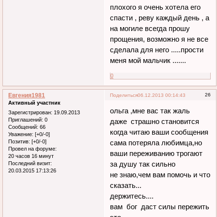
плохого я очень хотела его
спасти , реву каждый день , а
на могиле всегда прошу
прощения, возможно я не все
сделала для него .....прости
меня мой мальчик .......
0
Евгения1981
26
Поделиться
06.12.2013 00:14:43
Активный участник
ольга ,мне вас так жаль
Зарегистрирован
: 19.09.2013
Приглашений:
0
даже страшно становится
Сообщений:
66
когда читаю ваши сообщения
Уважение:
[+0/-0]
Позитив:
[+0/-0]
сама потеряла любимца,но
Провел на форуме:
ваши переживанию трогают
20 часов 16 минут
за душу так сильно
Последний визит:
20.03.2015 17:13:26
не знаю,чем вам помочь и что
сказать...
держитесь....
вам бог даст силы пережить