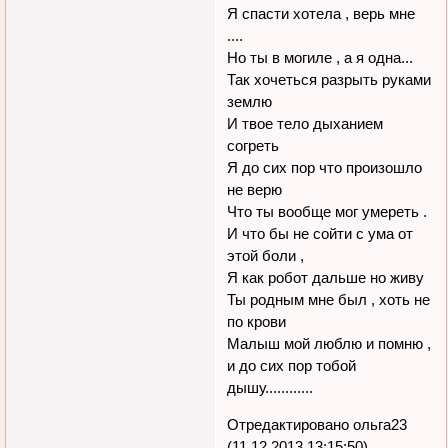
Я спасти хотела , верь мне
....
Но ты в могиле , а я одна...
Так хочеться разрыть руками
землю
И твое тело дыханием
согреть
Я до сих пор что произошло
не верю
Что ты вообще мог умереть .
И что бы не сойти с ума от
этой боли ,
Я как робот дальше но живу
Ты родным мне был , хоть не
по крови
Малыш мой люблю и помню ,
и до сих пор тобой
дышу............
Отредактировано ольга23
(11.12.2013 13:15:50)