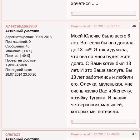
хочеться .....
0
Александра1968
36
Поделиться
13.12.2013 22:57:15
Активный участник
Моей Юлечке было всего 6
Зарегистрирован
: 05.09.2013
Приглашений:
0
лет. Вот если бы она дожила
Сообщений:
45
до 13-ти!!! Я так и думала,
Уважение:
[+1/-0]
Позитив:
[+0/-0]
что она со мной будет жить
Провел на форуме:
долго. С Вами котик был 13
1 день 4 часа
лет. И это Ваша заслуга. Вы
Последний визит:
18.07.2014 23:08:20
13 лет заботились и любили
его. Олечка, миленькая, мне
очень жалко Вас и Женечку,
хозяйку Тугрика. И наших
четвероногих малышей,
которых мы потеряли.
0
ольга23
37
Поделиться
15.12.2013 12:46:00
Активный участник