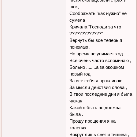
шок,
Соображать "как нужно" не
сумела
Кричала "Господи за что
?????????????"
Вернуть бы все теперь я
понемаю ,
Но время не унимает ход ....
Все очень часто вспоминаю ,
Больно ........а за окошком
новый год
За все себя я проклинаю
За мысли действия слова ,
В твои последние дни я была
чужая
Какой я быть не должна
была .
Прощу прощения я на
коленях
Вокруг лишь снег и тишина ,