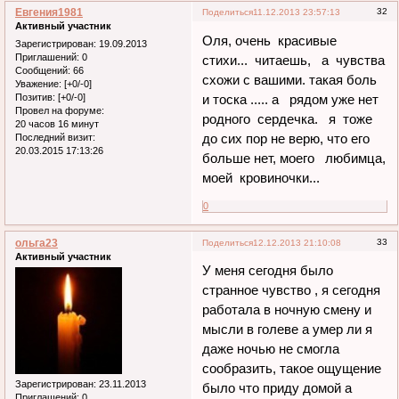
Евгения1981
32
Поделиться
11.12.2013 23:57:13
Активный участник
Оля, очень красивые
Зарегистрирован
: 19.09.2013
Приглашений:
0
стихи... читаешь, а чувства
Сообщений:
66
схожи с вашими. такая боль
Уважение:
[+0/-0]
Позитив:
[+0/-0]
и тоска ..... а рядом уже нет
Провел на форуме:
родного сердечка. я тоже
20 часов 16 минут
до сих пор не верю, что его
Последний визит:
20.03.2015 17:13:26
больше нет, моего любимца,
моей кровиночки...
0
ольга23
33
Поделиться
12.12.2013 21:10:08
Активный участник
У меня сегодня было
странное чувство , я сегодня
работала в ночную смену и
мысли в голеве а умер ли я
даже ночью не смогла
сообразить, такое ощущение
Зарегистрирован
: 23.11.2013
было что приду домой а
Приглашений:
0