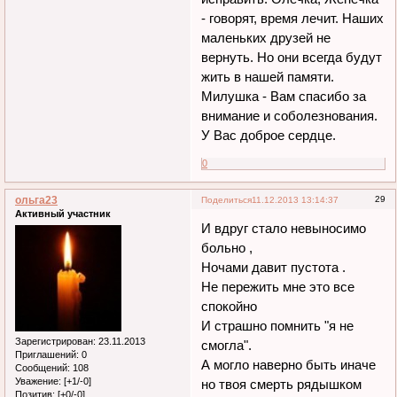
- говорят, время лечит. Наших
маленьких друзей не
вернуть. Но они всегда будут
жить в нашей памяти.
Милушка - Вам спасибо за
внимание и соболезнования.
У Вас доброе сердце.
0
ольга23
29
Поделиться
11.12.2013 13:14:37
Активный участник
И вдруг стало невыносимо
больно ,
Ночами давит пустота .
Не пережить мне это все
спокойно
И страшно помнить "я не
Зарегистрирован
: 23.11.2013
смогла".
Приглашений:
0
А могло наверно быть иначе
Сообщений:
108
Уважение:
[+1/-0]
но твоя смерть рядышком
Позитив:
[+0/-0]