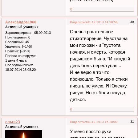
0
Александра1968
30
Поделиться
11.12.2013 14:58:56
Активный участник
Очень трогательное
Зарегистрирован
: 05.09.2013
Приглашений:
0
стихотворение. Чувства на
Сообщений:
45
мои похожи - и "пустота
Уважение:
[+1/-0]
Позитив:
[+0/-0]
ночная, и смерть, которая
Провел на форуме:
рядышком была, "И каждый
1 день 4 часа
день боль переступая...
Последний визит:
18.07.2014 23:08:20
И не верю в то что
произошло. Только я стихи
писать не умею. Я Юлечку
рисую. Но от боли некуда
деться.
0
ольга23
31
Поделиться
11.12.2013 15:28:00
Активный участник
У меня просто руки