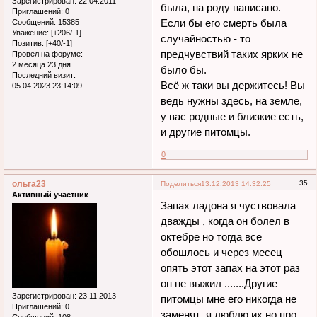
Зарегистрирован
: 22.04.2011
была, на роду написано.
Приглашений:
0
Если бы его смерть была
Сообщений:
15385
Уважение:
[+206/-1]
случайностью - то
Позитив:
[+40/-1]
предчувствий таких ярких не
Провел на форуме:
2 месяца 23 дня
было бы.
Последний визит:
Всё ж таки вы держитесь! Вы
05.04.2023 23:14:09
ведь нужны здесь, на земле,
у вас родные и близкие есть,
и другие питомцы.
0
ольга23
35
Поделиться
13.12.2013 14:32:25
Активный участник
Запах ладона я чуствовала
дважды , когда он болел в
октебре но тогда все
обошлось и через месец
опять этот запах на этот раз
он не выжил .......Другие
Зарегистрирован
: 23.11.2013
питомцы мне его никогда не
Приглашений:
0
заменят ,я люблю их но про
Сообщений:
108