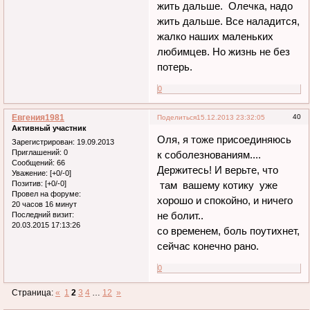
жить дальше. Олечка, надо
жить дальше. Все наладится,
жалко наших маленьких
любимцев. Но жизнь не без
потерь.
0
Евгения1981
40
Поделиться
15.12.2013 23:32:05
Активный участник
Оля, я тоже присоединяюсь
Зарегистрирован
: 19.09.2013
Приглашений:
0
к соболезнованиям....
Сообщений:
66
Держитесь! И верьте, что
Уважение:
[+0/-0]
Позитив:
[+0/-0]
там вашему котику уже
Провел на форуме:
хорошо и спокойно, и ничего
20 часов 16 минут
не болит..
Последний визит:
20.03.2015 17:13:26
со временем, боль поутихнет,
сейчас конечно рано.
0
Страница:
«
1
2
3
4
…
12
»