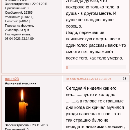
Я всегда думаю, что
Зарегистрирован
: 22.04.2011
похоронено только тело, а
Приглашений:
0
душа - в другом месте. И
Сообщений:
15385
Уважение:
[+206/-1]
душе не холодно, душе
Позитив:
[+40/-1]
хорошо.
Провел на форуме:
2 месяца 23 дня
Люди, пережившие
Последний визит:
клиническую смерть, все в
05.04.2023 23:14:09
один голос рассказывают, что
смерти нет, душа живёт
после того, как тело умерло.
0
ольга23
23
Поделиться
03.12.2013 10:14:06
Активный участник
Сегодня 4 нидели как его
нет.........пусто и холодно
.........а в голове те страшные
дни когда он кричал мучился
уходя навсегда от нас , это
так страшно было не
Зарегистрирован
: 23.11.2013
передать никакими словами ,
Приглашений:
0