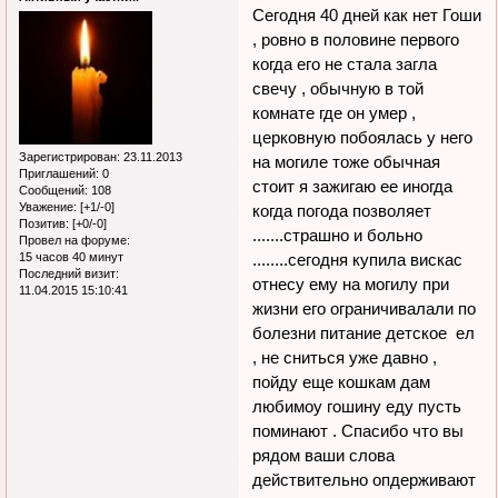
Сегодня 40 дней как нет Гоши
, ровно в половине первого
когда его не стала загла
свечу , обычную в той
комнате где он умер ,
церковную побоялась у него
Зарегистрирован
: 23.11.2013
на могиле тоже обычная
Приглашений:
0
стоит я зажигаю ее иногда
Сообщений:
108
Уважение:
[+1/-0]
когда погода позволяет
Позитив:
[+0/-0]
.......страшно и больно
Провел на форуме:
15 часов 40 минут
........сегодня купила вискас
Последний визит:
отнесу ему на могилу при
11.04.2015 15:10:41
жизни его ограничивалали по
болезни питание детское ел
, не сниться уже давно ,
пойду еще кошкам дам
любимоу гошину еду пусть
поминают . Спасибо что вы
рядом ваши слова
действительно опдерживают