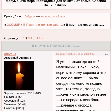
форума. Эта мера необходима для защиты от спама. Спасибо
за понимание!
Привет, Гость!
Войдите
или
зарегистрируйтесь
.
»
ЗООМИР
»
В Память о тех, кто ушёл...
»
В память о моем гоше.......
Страница:
«
1
2
3
4
…
12
»
В ПАМЯТЬ О МОЕМ ГОШЕ.......
ольга23
21
Поделиться
30.11.2013 21:10:44
Активный участник
Я уже не знаю где он мой
маленький , я очень хочу
верить что ему хорошо и что
он все слышит ......была
сегодня на могилке поздно
уже , так темно , холодно
Зарегистрирован
: 23.11.2013
.....снег и он в мерзлой земле
Приглашений:
0
.....не передать всю боль
Сообщений:
108
Уважение:
[+1/-0]
.....раньше с огорода
Позитив:
[+0/-0]
возращались вместе а