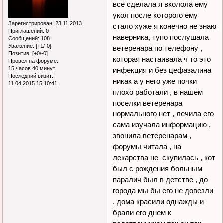
все сделала я вколола ему
укол после которого ему
Зарегистрирован
: 23.11.2013
стало хуже я конечно не знаю
Приглашений:
0
наверника, тупо послушала
Сообщений:
108
Уважение:
[+1/-0]
ветеренара по телефону ,
Позитив:
[+0/-0]
которая настаивала ч то это
Провел на форуме:
15 часов 40 минут
инфекция и без цефазалина
Последний визит:
никак а у него уже почки
11.04.2015 15:10:41
плохо работали , в нашем
поселки ветеренара
нормального нет , лечила его
сама изучала информацию ,
звонила ветеренарам ,
форумы читала , на
лекарства не скупилась , кот
был с рождения больным
паралич был в детстве , до
города мы бы его не довезли
, дома красили однажды и
брали его днем к