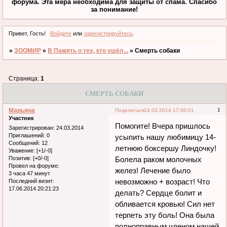
форума. Эта мера необходима для защиты от спама. Спасибо
за понимание!
Привет, Гость!
Войдите
или
зарегистрируйтесь
.
»
ЗООМИР
»
В Память о тех, кто ушёл...
»
Смерть собаки
Страница:
1
СМЕРТЬ СОБАКИ
Марьяна
1
Поделиться
24.03.2014 17:00:01
Участник
Помогите! Вчера пришлось
Зарегистрирован
: 24.03.2014
Приглашений:
0
усыпить нашу любимицу 14-
Сообщений:
12
летнюю боксершу Линдочку!
Уважение:
[+1/-0]
Позитив:
[+0/-0]
Болела раком молочных
Провел на форуме:
желез! Лечение было
3 часа 47 минут
невозможно + возраст! Что
Последний визит:
17.06.2014 20:21:23
делать? Сердце болит и
обливается кровью! Сил нет
терпеть эту боль! Она была
полноправным членом нашей