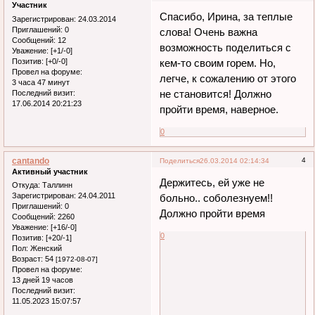
Участник
Спасибо, Ирина, за теплые
Зарегистрирован
: 24.03.2014
Приглашений:
0
слова! Очень важна
Сообщений:
12
возможность поделиться с
Уважение:
[+1/-0]
Позитив:
[+0/-0]
кем-то своим горем. Но,
Провел на форуме:
легче, к сожалению от этого
3 часа 47 минут
не становится! Должно
Последний визит:
17.06.2014 20:21:23
пройти время, наверное.
0
cantando
4
Поделиться
26.03.2014 02:14:34
Активный участник
Держитесь, ей уже не
Откуда:
Таллинн
Зарегистрирован
: 24.04.2011
больно.. соболезнуем!!
Приглашений:
0
Должно пройти время
Сообщений:
2260
Уважение:
[+16/-0]
0
Позитив:
[+20/-1]
Пол:
Женский
Возраст:
54
[1972-08-07]
Провел на форуме:
13 дней 19 часов
Последний визит:
11.05.2023 15:07:57