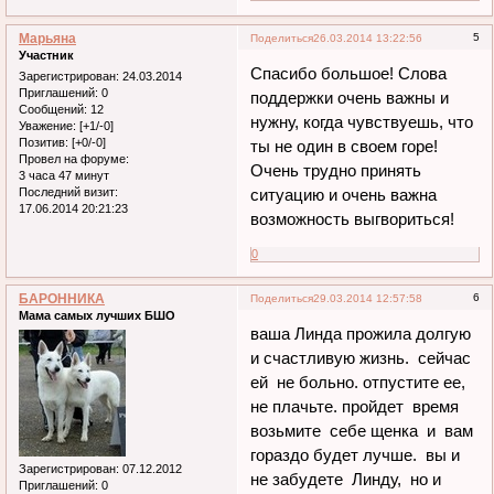
Марьяна
5
Поделиться
26.03.2014 13:22:56
Участник
Спасибо большое! Слова
Зарегистрирован
: 24.03.2014
Приглашений:
0
поддержки очень важны и
Сообщений:
12
нужну, когда чувствуешь, что
Уважение:
[+1/-0]
Позитив:
[+0/-0]
ты не один в своем горе!
Провел на форуме:
Очень трудно принять
3 часа 47 минут
ситуацию и очень важна
Последний визит:
17.06.2014 20:21:23
возможность выгвориться!
0
БАРОННИКА
6
Поделиться
29.03.2014 12:57:58
Мама самых лучших БШО
ваша Линда прожила долгую
и счастливую жизнь. сейчас
ей не больно. отпустите ее,
не плачьте. пройдет время
возьмите себе щенка и вам
гораздо будет лучше. вы и
Зарегистрирован
: 07.12.2012
не забудете Линду, но и
Приглашений:
0