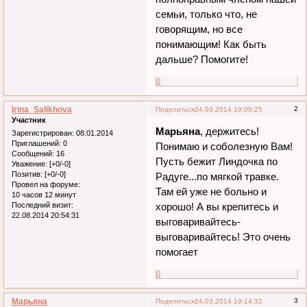
семьи, только что, не
говорящим, но все
понимающим! Как быть
дальше? Помогите!
0
Irina_Salikhova
2
Поделиться
24.03.2014 19:09:25
Участник
Марьяна
, держитесь!
Зарегистрирован
: 08.01.2014
Приглашений:
0
Понимаю и соболезную Вам!
Сообщений:
16
Пусть бежит Линдочка по
Уважение:
[+0/-0]
Позитив:
[+0/-0]
Радуге...по мягкой травке.
Провел на форуме:
Там ей уже не больно и
10 часов 12 минут
хорошо! А вы крепитесь и
Последний визит:
22.08.2014 20:54:31
выговаривайтесь-
выговаривайтесь! Это очень
помогает
0
Марьяна
3
Поделиться
24.03.2014 19:14:32