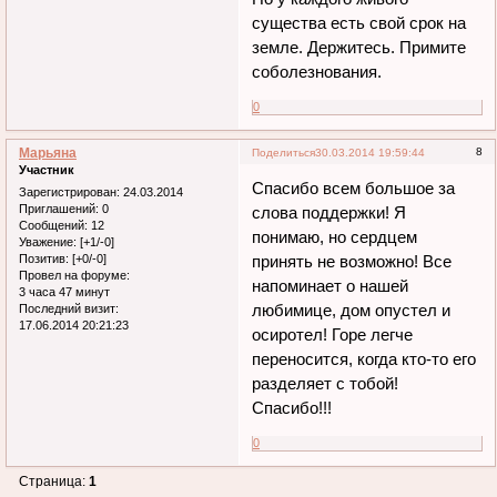
существа есть свой срок на
земле. Держитесь. Примите
соболезнования.
0
Марьяна
8
Поделиться
30.03.2014 19:59:44
Участник
Спасибо всем большое за
Зарегистрирован
: 24.03.2014
Приглашений:
0
слова поддержки! Я
Сообщений:
12
понимаю, но сердцем
Уважение:
[+1/-0]
Позитив:
[+0/-0]
принять не возможно! Все
Провел на форуме:
напоминает о нашей
3 часа 47 минут
любимице, дом опустел и
Последний визит:
17.06.2014 20:21:23
осиротел! Горе легче
переносится, когда кто-то его
разделяет с тобой!
Спасибо!!!
0
Страница:
1