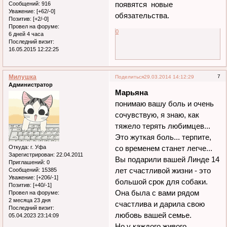
появятся новые
Сообщений:
916
Уважение:
[+62/-0]
обязательства.
Позитив:
[+2/-0]
Провел на форуме:
0
6 дней 4 часа
Последний визит:
16.05.2015 12:22:25
Милушка
7
Поделиться
29.03.2014 14:12:29
Администратор
Марьяна
понимаю вашу боль и очень
сочувствую, я знаю, как
тяжело терять любимцев...
Это жуткая боль... терпите,
Откуда:
г. Уфа
со временем станет легче...
Зарегистрирован
: 22.04.2011
Вы подарили вашей Линде 14
Приглашений:
0
лет счастливой жизни - это
Сообщений:
15385
Уважение:
[+206/-1]
большой срок для собаки.
Позитив:
[+40/-1]
Она была с вами рядом
Провел на форуме:
2 месяца 23 дня
счастлива и дарила свою
Последний визит:
любовь вашей семье.
05.04.2023 23:14:09
Но у каждого живого