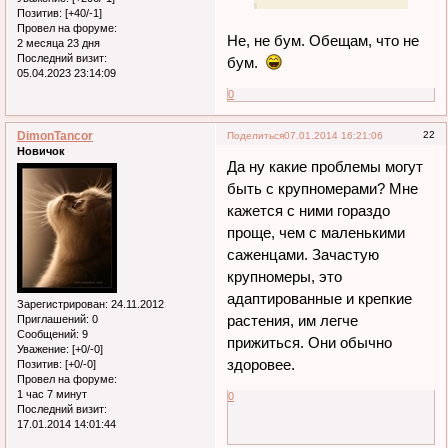
Позитив:
[+40/-1]
Провел на форуме:
Не, не бум. Обещам, что не
2 месяца 23 дня
Последний визит:
бум.
05.04.2023 23:14:09
0
DimonTancor
22
Поделиться
07.01.2014 16:21:06
Новичок
Да ну какие проблемы могут
быть с крупномерами? Мне
кажется с ними гораздо
проще, чем с маленькими
саженцами. Зачастую
крупномеры, это
адаптированные и крепкие
Зарегистрирован
: 24.11.2012
растения, им легче
Приглашений:
0
Сообщений:
9
прижиться. Они обычно
Уважение:
[+0/-0]
здоровее.
Позитив:
[+0/-0]
Провел на форуме:
1 час 7 минут
0
Последний визит:
17.01.2014 14:01:44