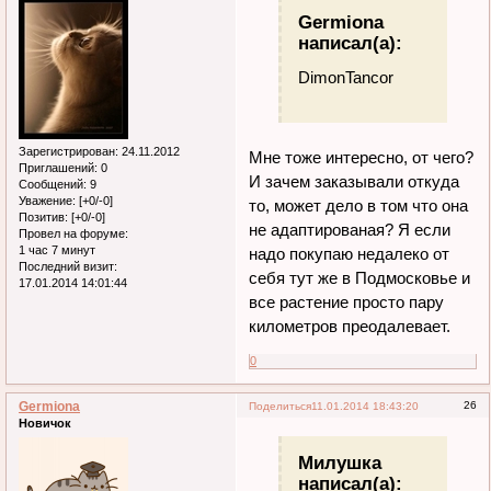
Germiona
написал(а):
DimonTancor
Зарегистрирован
: 24.11.2012
Мне тоже интересно, от чего?
Приглашений:
0
И зачем заказывали откуда
Сообщений:
9
Уважение:
[+0/-0]
то, может дело в том что она
Позитив:
[+0/-0]
не адаптированая? Я если
Провел на форуме:
1 час 7 минут
надо покупаю недалеко от
Последний визит:
себя тут же в Подмосковье и
17.01.2014 14:01:44
все растение просто пару
километров преодалевает.
0
Germiona
26
Поделиться
11.01.2014 18:43:20
Новичок
Милушка
написал(а):