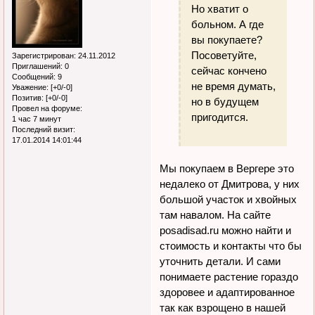
Но хватит о
больном. А где
вы покупаете?
Посоветуйте,
Зарегистрирован
: 24.11.2012
Приглашений:
0
сейчас кончено
Сообщений:
9
не время думать,
Уважение:
[+0/-0]
Позитив:
[+0/-0]
но в будущем
Провел на форуме:
пригодится.
1 час 7 минут
Последний визит:
17.01.2014 14:01:44
Мы покупаем в Вергере это
недалеко от Дмитрова, у них
большой участок и хвойных
там навалом. На сайте
posadisad.ru можно найти и
стоимость и контакты что бы
уточнить детали. И сами
понимаете растение гораздо
здоровее и адаптированное
так как взрощено в нашей