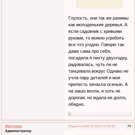
Глупость, они так же ранимы
как молоденькие деревья. А
если садовник с кривыми
руками, то можно угробить
все что угодно. Говорю так
даже сама про себя,
посадила я пихту двухгодку,
радовалась, чуть ли не
танцевала вокруг. Однако не
учла пару деталей и моя
прелесть зачахла осенью. А
на заказ везли, и хоть не
дорогая, но ждала ее долго,
обидно.
0
Милушка
24
Поделиться
09.01.2014 19:39:42
Администратор