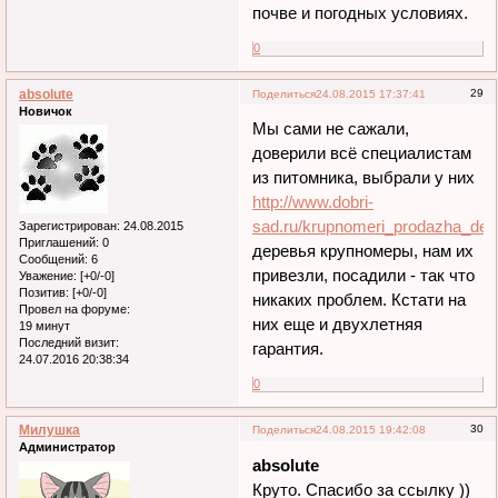
почве и погодных условиях.
0
absolute
29
Поделиться
24.08.2015 17:37:41
Новичок
Мы сами не сажали,
доверили всё специалистам
из питомника, выбрали у них
http://www.dobri-
sad.ru/krupnomeri_prodazha_der
Зарегистрирован
: 24.08.2015
Приглашений:
0
деревья крупномеры, нам их
Сообщений:
6
привезли, посадили - так что
Уважение:
[+0/-0]
Позитив:
[+0/-0]
никаких проблем. Кстати на
Провел на форуме:
них еще и двухлетняя
19 минут
Последний визит:
гарантия.
24.07.2016 20:38:34
0
Милушка
30
Поделиться
24.08.2015 19:42:08
Администратор
absolute
Круто. Спасибо за ссылку ))