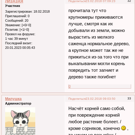
ЛИЗАЗАЯ
32
Поделиться
23.02.2018 07:09:23
Участник
прочитала тут что
Зарегистрирован
: 18.02.2018
Приглашений:
0
крупномеры приживаются
Сообщений:
20
лучше, смотря как их
Уважение:
[+0/-0]
Позитив:
[+1/-0]
добывали из земли, можно
Провел на форуме:
вырастить из мелкого
1 час 39 минут
саженца нормальное дерево,
Последний визит:
20.01.2023 00:05:43
а крупное может так же не
прижиться из-за того что при
выкапывании могли корень
повредить тот загниет и
дерево также погибнет
0
Милушка
33
Поделиться
23.02.2018 09:03:50
Администратор
Насчёт корней само собой,
при повреждение корней
любое растение болеет. /
кроме сорняков, конечно
,
те ничем не возьмёшь/