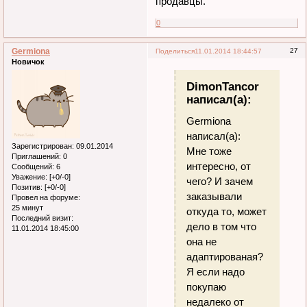
продавцы.
0
Germiona
27
Поделиться
11.01.2014 18:44:57
Новичок
DimonTancor
написал(а):
Germiona
написал(а):
Зарегистрирован
: 09.01.2014
Мне тоже
Приглашений:
0
интересно, от
Сообщений:
6
Уважение:
[+0/-0]
чего? И зачем
Позитив:
[+0/-0]
заказывали
Провел на форуме:
25 минут
откуда то, может
Последний визит:
дело в том что
11.01.2014 18:45:00
она не
адаптированая?
Я если надо
покупаю
недалеко от