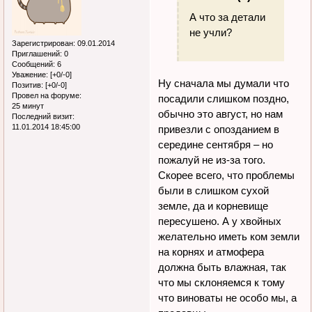
А что за детали
не учли?
Зарегистрирован
: 09.01.2014
Приглашений:
0
Сообщений:
6
Уважение:
[+0/-0]
Ну сначала мы думали что
Позитив:
[+0/-0]
Провел на форуме:
посадили слишком поздно,
25 минут
обычно это август, но нам
Последний визит:
11.01.2014 18:45:00
привезли с опозданием в
середине сентября – но
пожалуй не из-за того.
Скорее всего, что проблемы
были в слишком сухой
земле, да и корневище
пересушено. А у хвойных
желательно иметь ком земли
на корнях и атмофера
должна быть влажная, так
что мы склоняемся к тому
что виноваты не особо мы, а