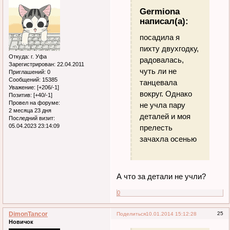
Germiona
написал(а):
посадила я
пихту двухгодку,
Откуда:
г. Уфа
радовалась,
Зарегистрирован
: 22.04.2011
чуть ли не
Приглашений:
0
Сообщений:
15385
танцевала
Уважение:
[+206/-1]
вокруг. Однако
Позитив:
[+40/-1]
Провел на форуме:
не учла пару
2 месяца 23 дня
деталей и моя
Последний визит:
05.04.2023 23:14:09
прелесть
зачахла осенью
А что за детали не учли?
0
DimonTancor
25
Поделиться
10.01.2014 15:12:28
Новичок