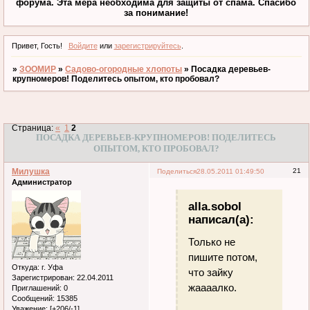
форума. Эта мера необходима для защиты от спама. Спасибо
за понимание!
Привет, Гость!
Войдите
или
зарегистрируйтесь
.
»
ЗООМИР
»
Садово-огородные хлопоты
»
Посадка деревьев-
крупномеров! Поделитесь опытом, кто пробовал?
Страница:
«
1
2
ПОСАДКА ДЕРЕВЬЕВ-КРУПНОМЕРОВ! ПОДЕЛИТЕСЬ
ОПЫТОМ, КТО ПРОБОВАЛ?
Милушка
21
Поделиться
28.05.2011 01:49:50
Администратор
alla.sobol
написал(а):
Только не
пишите потом,
Откуда:
г. Уфа
что зайку
Зарегистрирован
: 22.04.2011
жаааалко.
Приглашений:
0
Сообщений:
15385
Уважение:
[+206/-1]