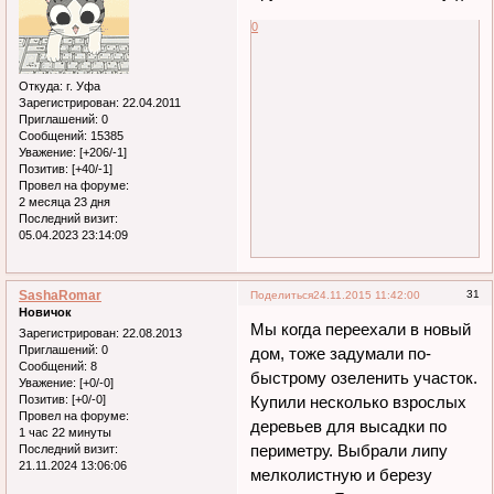
0
Откуда:
г. Уфа
Зарегистрирован
: 22.04.2011
Приглашений:
0
Сообщений:
15385
Уважение:
[+206/-1]
Позитив:
[+40/-1]
Провел на форуме:
2 месяца 23 дня
Последний визит:
05.04.2023 23:14:09
SashaRomar
31
Поделиться
24.11.2015 11:42:00
Новичок
Мы когда переехали в новый
Зарегистрирован
: 22.08.2013
Приглашений:
0
дом, тоже задумали по-
Сообщений:
8
быстрому озеленить участок.
Уважение:
[+0/-0]
Позитив:
[+0/-0]
Купили несколько взрослых
Провел на форуме:
деревьев для высадки по
1 час 22 минуты
периметру. Выбрали липу
Последний визит:
21.11.2024 13:06:06
мелколистную и березу