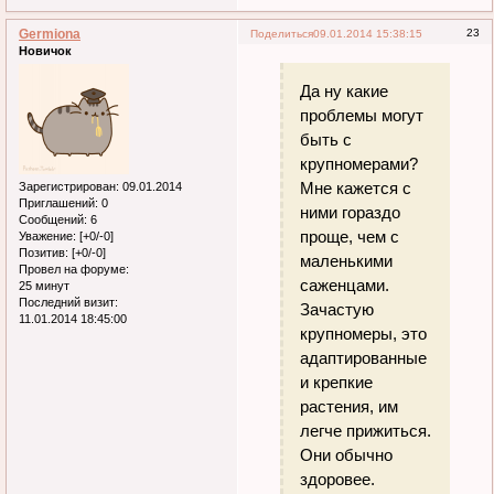
Germiona
23
Поделиться
09.01.2014 15:38:15
Новичок
Да ну какие
проблемы могут
быть с
крупномерами?
Мне кажется с
Зарегистрирован
: 09.01.2014
Приглашений:
0
ними гораздо
Сообщений:
6
проще, чем с
Уважение:
[+0/-0]
Позитив:
[+0/-0]
маленькими
Провел на форуме:
саженцами.
25 минут
Последний визит:
Зачастую
11.01.2014 18:45:00
крупномеры, это
адаптированные
и крепкие
растения, им
легче прижиться.
Они обычно
здоровее.