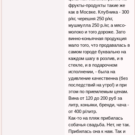
фрукты-продукты такие же
как в Мосвке. Клубника - 300
р/кг, черешня 250 р/кг,
мушмулла 250 р./кг, а мясо-
молоко и того дороже. Зато
винно-коньячная продукция
мало того, что продавалась в
самом городе буквально на
каждом шагу в розлив, и в
стекле, и в подарочном
исполнении, - была на
удивление качественна (без
последствий на утро!) и при
этом по приемлемым ценам.
Вина от 120 до 200 руб за
литр, коньяки, бренди, чача -
от 400 р/литр.
Как-то на пляж прибилась
собачья свадьба. Нет, не так.
Прибилась она к нам. Так и