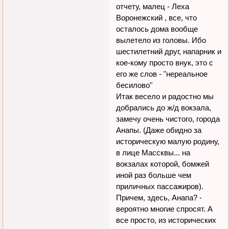
отчету, малец - Леха
Воронежский , все, что
осталось дома вообще
вылетело из головы. Ибо
шестилетний друг, напарник и
кое-кому просто внук, это с
его же слов - "нереальное
бесилово"
Итак весело и радостно мы
добрались до ж/д вокзала,
замечу очень чистого, города
Анапы. (Даже обидно за
историческую малую родину,
в лице Массквы... на
вокзалах которой, бомжей
иной раз больше чем
приличных пассажиров).
Причем, здесь, Анапа? -
вероятно многие спросят. А
все просто, из исторических