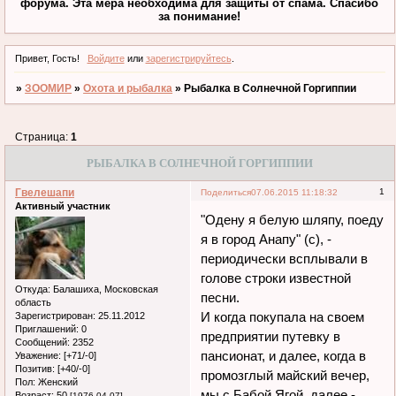
форума. Эта мера необходима для защиты от спама. Спасибо
за понимание!
Привет, Гость!
Войдите
или
зарегистрируйтесь
.
»
ЗООМИР
»
Охота и рыбалка
»
Рыбалка в Солнечной Горгиппии
Страница:
1
РЫБАЛКА В СОЛНЕЧНОЙ ГОРГИППИИ
Гвелешапи
1
Поделиться
07.06.2015 11:18:32
Активный участник
"Одену я белую шляпу, поеду
я в город Анапу" (с), -
периодически всплывали в
голове строки известной
Откуда:
Балашиха, Московская
песни.
область
И когда покупала на своем
Зарегистрирован
: 25.11.2012
Приглашений:
0
предприятии путевку в
Сообщений:
2352
пансионат, и далее, когда в
Уважение:
[+71/-0]
Позитив:
[+40/-0]
промозглый майский вечер,
Пол:
Женский
мы с Бабой Ягой, далее -
Возраст:
50
[1976-04-07]