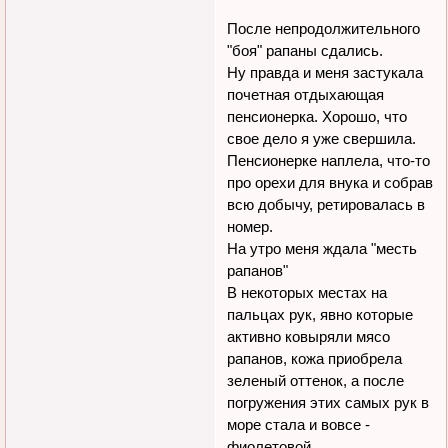
После непродолжительного
"боя" рапаны сдались.
Ну правда и меня застукала
почетная отдыхающая
пенсионерка. Хорошо, что
свое дело я уже свершила.
Пенсионерке наплела, что-то
про орехи для внука и собрав
всю добычу, ретировалась в
номер.
На утро меня ждала "месть
рапанов"
В некоторых местах на
пальцах рук, явно которые
активно ковыряли мясо
рапанов, кожа приобрела
зеленый оттенок, а после
погружения этих самых рук в
море стала и вовсе -
фиолетовой.