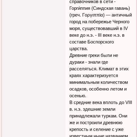
справочников в сети -
Горги́ппия (Синдская гавань)
(греч. Γοργιππία) — античный
город на побережье Черного
моря, существовавший в IV
веке до н.э. - III веке н.э. в
составе Боспорского
царства.
Древние греки были не
дураки - знали где
расселяться. Климат в этих
краях характеризуется
минимальным количеством
осадков, особенно летом и
осенью.
В средние века вплоть до VIII
в. н.э. здешние земли
принадлежали туркам. Они
же и построили древнюю
крепость и селение с уже
известным ныне названием