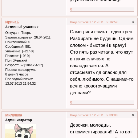
0
ИринаБ
4
Поделиться
01.12.2011 09:16:59
Активный участник
Самец или самка - один хрен.
Откуда:
г. Тверь
Зарегистрирован
: 26.04.2011
Разбирать не будешь. Одним
Приглашений:
0
словом - быстрей к врачу!
Сообщений:
581
Уважение:
[+21/-0]
Сто пять раз читала, что жгут
Позитив:
[+0/-0]
в таких случаях не
Пол:
Женский
накладывается. А
Возраст:
62
[1964-04-17]
Провел на форуме:
отсасывать яд опасно для
8 дней 9 часов
себя, любимого. С нашими-то
Последний визит:
13.07.2013 21:54:32
вечно кровоточащими
деснами?
0
Милушка
5
Поделиться
01.12.2011 09:39:08
Администратор
Девочки, молодцы,
откомментировали!!! А то вот