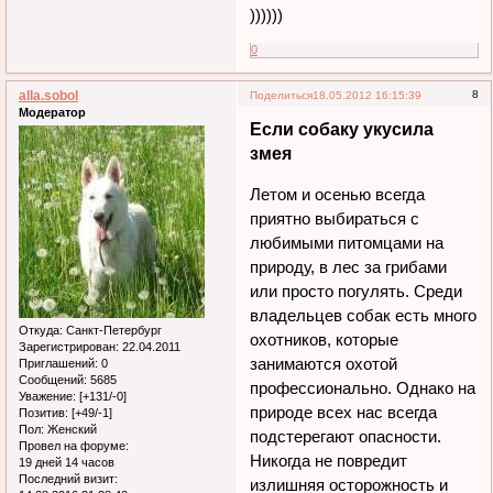
))))))
0
alla.sobol
8
Поделиться
18.05.2012 16:15:39
Модератор
Если собаку укусила
змея
Летом и осенью всегда
приятно выбираться с
любимыми питомцами на
природу, в лес за грибами
или просто погулять. Среди
владельцев собак есть много
Откуда:
Санкт-Петербург
охотников, которые
Зарегистрирован
: 22.04.2011
занимаются охотой
Приглашений:
0
Сообщений:
5685
профессионально. Однако на
Уважение:
[+131/-0]
природе всех нас всегда
Позитив:
[+49/-1]
Пол:
Женский
подстерегают опасности.
Провел на форуме:
Никогда не повредит
19 дней 14 часов
Последний визит:
излишняя осторожность и