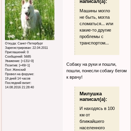
написал(а):
Машины могло
не быть, могла
сломаться... или
какие-то другие
проблемы с
транспортом...
Откуда:
Санкт-Петербург
Зарегистрирован
: 22.04.2011
Приглашений:
0
Сообщений:
5685
Уважение:
[+131/-0]
Собаку на руки и пошли,
Позитив:
[+49/-1]
Пол:
Женский
пошли, понесли собаку бегом
Провел на форуме:
к врачу!
19 дней 14 часов
Последний визит:
14.08.2016 21:28:40
Милушка
написал(а):
И находясь в 100
км от
ближайшего
населенного