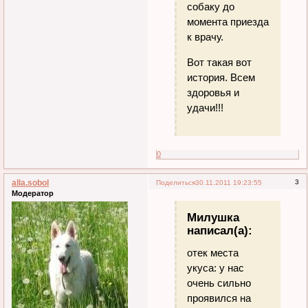
собаку до
момента приезда
к врачу.
Вот такая вот
история. Всем
здоровья и
удачи!!!
0
alla.sobol
3
Поделиться
30.11.2011 19:23:55
Модератор
Милушка
написал(а):
отек места
укуса: у нас
очень сильно
проявился на