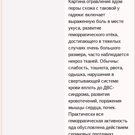
Картина отравления ядом
гюрзы схожа с таковой у
гадюки: включает
выраженную боль в месте
укуса, развитие
геморрагического отёка,
достигающего в тяжелых
случаях очень большого
размера, часто наблюдается
некроз тканей. Обычны:
слабость, тошнота, рвота,
одышка, нарушения в
свертывающей системе
крови вплоть до ДВС-
синдрома, развития
кровотечений, поражения
мышцы сердца, почек.
Практически вся
геморрагическая активность
яда обусловлена действием
сериновых протеиназ