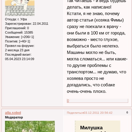
так читаешь - и ведь будешь
делать, как написано!
Кстати, я не знаю, почему
Откуда:
г. Уфа
автор статьи (хозяка Фимы)
Зарегистрирован
: 22.04.2011
сразу не поехали к врачу -
Приглашений:
0
они были в 100 км от города,
Сообщений:
15385
Уважение:
[+206/-1]
возможно - место глухое,
Позитив:
[+40/-1]
выбраться было нелегко.
Провел на форуме:
2 месяца 23 дня
Машины могло не быть,
Последний визит:
могла сломаться... или какие-
05.04.2023 23:14:09
то другие проблемы с
транспортом... не думаю, что
хозяева просто не
догадались, что собаке
очень-очень плохо.
0
alla.sobol
6
Поделиться
03.12.2011 20:56:42
Модератор
Милушка