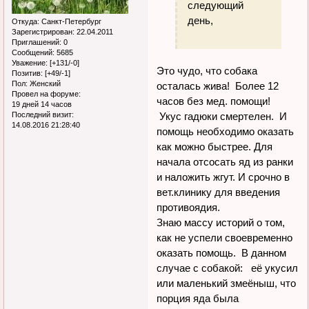
следующий
день,
Откуда:
Санкт-Петербург
Зарегистрирован
: 22.04.2011
Приглашений:
0
Сообщений:
5685
Уважение:
[+131/-0]
Это чудо, что собака
Позитив:
[+49/-1]
Пол:
Женский
осталась жива! Более 12
Провел на форуме:
часов без мед. помощи!
19 дней 14 часов
Укус гадюки смертелен. И
Последний визит:
14.08.2016 21:28:40
помощь необходимо оказать
как можно быстрее. Для
начала отсосать яд из ранки
и наложить жгут. И срочно в
вет.клинику для введения
противоядия.
Знаю массу историй о том,
как не успели своевременно
оказать помощь. В данном
случае с собакой: её укусил
или маленький змеёныш, что
порция яда была