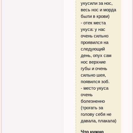
укусили за нос,
весь нос и морда
были в крови)
- отек места
укуса: у нас
очень сильно
проявился на
следующий
день, опух сам
нос верхние
губы и очень
сильно шея,
появился зоб.
- место укуса
очень
болезненно
(трогать за
голову себя не
давала, плакала)
Что нужно