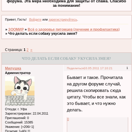
форума. Эта мера необходима для защиты от спама. Спасибо
за понимание!
Привет, Гость!
Войдите
или
зарегистрируйтесь
.
»
ЗООМИР
»
Всё о здоровье питомцев (лечение и профилактика)
»
Что делать если собаку укусила змея?
Страница:
1
2
»
ЧТО ДЕЛАТЬ ЕСЛИ СОБАКУ УКУСИЛА ЗМЕЯ?
Милушка
1
Поделиться
10.05.2011 17:10:21
Администратор
Бывает и такое. Прочитала
на другом форуме случай,
решила скопировать сюда
цитату. Чтобы все знали, как
это бывает, и что нужно
Откуда:
г. Уфа
делать.
Зарегистрирован
: 22.04.2011
Приглашений:
0
0
Сообщений:
15385
Уважение:
[+206/-1]
Позитив:
[+40/-1]