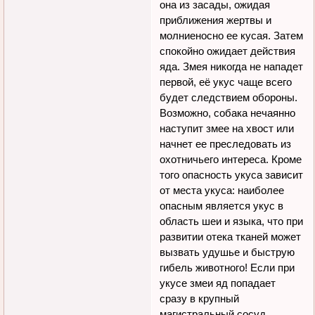
она из засады, ожидая
приближения жертвы и
молниеносно ее кусая. Затем
спокойно ожидает действия
яда. Змея никогда не нападет
первой, её укус чаще всего
будет следствием обороны.
Возможно, собака нечаянно
наступит змее на хвост или
начнет ее преследовать из
охотничьего интереса. Кроме
того опасность укуса зависит
от места укуса: наиболее
опасным является укус в
область шеи и языка, что при
развитии отека тканей может
вызвать удушье и быструю
гибель животного! Если при
укусе змеи яд попадает
сразу в крупный
магистральный сосуд