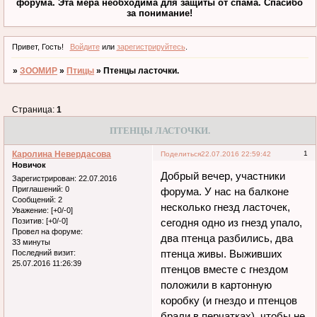
форума. Эта мера необходима для защиты от спама. Спасибо
за понимание!
Привет, Гость!
Войдите
или
зарегистрируйтесь
.
»
ЗООМИР
»
Птицы
»
Птенцы ласточки.
Страница:
1
ПТЕНЦЫ ЛАСТОЧКИ.
Каролина Невердасова
1
Поделиться
22.07.2016 22:59:42
Новичок
Добрый вечер, участники
Зарегистрирован
: 22.07.2016
Приглашений:
0
форума. У нас на балконе
Сообщений:
2
несколько гнезд ласточек,
Уважение:
[+0/-0]
Позитив:
[+0/-0]
сегодня одно из гнезд упало,
Провел на форуме:
два птенца разбились, два
33 минуты
птенца живы. Выживших
Последний визит:
25.07.2016 11:26:39
птенцов вместе с гнездом
положили в картонную
коробку (и гнездо и птенцов
брали в перчатках), чтобы не