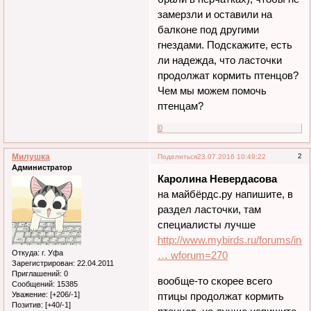
замерзли и оставили на
балконе под другими
гнездами. Подскажите, есть
ли надежда, что ласточки
продолжат кормить птенцов?
Чем мы можем помочь
птенцам?
0
Милушка
2
Поделиться
23.07.2016 10:49:22
Администратор
Каролина Невердасова
на майбёрдс.ру напишите, в
раздел ласточки, там
специалисты лучше
http://www.mybirds.ru/forums/ind
Откуда:
г. Уфа
… wforum=270
Зарегистрирован
: 22.04.2011
Приглашений:
0
вообще-то скорее всего
Сообщений:
15385
птицы продолжат кормить
Уважение:
[+206/-1]
Позитив:
[+40/-1]