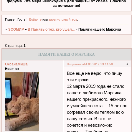
форума. Эта мера необходима для защиты от спама. Спасибо
за понимание!
Привет, Гость!
Войдите
или
зарегистрируйтесь
.
»
ЗООМИР
»
В Память о тех, кто ушёл...
»
Памяти нашего Марсика
Страница:
1
ПАМЯТИ НАШЕГО МАРСИКА
ОксанаМиша
1
Поделиться
14.03.2019 23:14:50
Новичок
Всё еще не верю, что пишу
эти строки…
12 марта 2019 года не стало
нашего любимого Марсика,
нашего прекрасного, нежного
и умнейшего кота.... 15 лет он
согревал своим теплом всю
нашу семью. В это не
хочется и невозможно
верить... Так больно...