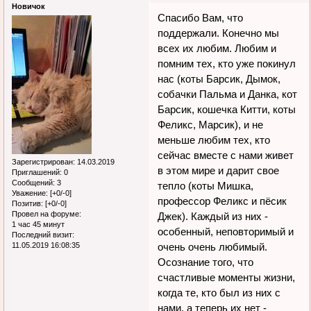
Новичок
Спасибо Вам, что
поддержали. Конечно мы
всех их любим. Любим и
помним тех, кто уже покинул
нас (коты Барсик, Дымок,
собачки Пальма и Данка, кот
Барсик, кошечка Китти, коты
Феликс, Марсик), и не
меньше любим тех, кто
сейчас вместе с нами живет
Зарегистрирован
: 14.03.2019
в этом мире и дарит свое
Приглашений:
0
Сообщений:
3
тепло (коты Мишка,
Уважение:
[+0/-0]
профессор Феликс и пёсик
Позитив:
[+0/-0]
Провел на форуме:
Джек). Каждый из них -
1 час 45 минут
особенный, неповторимый и
Последний визит:
11.05.2019 16:08:35
очень очень любимый.
Осознание того, что
счастливые моменты жизни,
когда те, кто был из них с
нами, а теперь их нет -