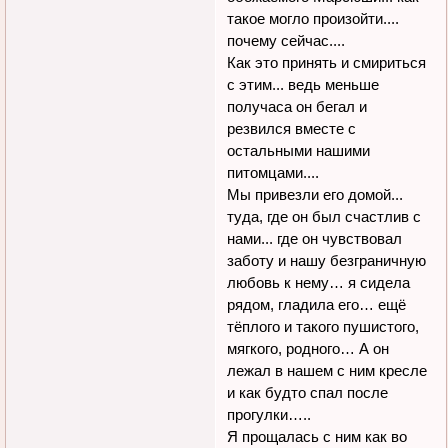
такое могло произойти....
почему сейчас....
Как это принять и смириться
с этим... ведь меньше
получаса он бегал и
резвился вместе с
остальными нашими
питомцами....
Мы привезли его домой...
туда, где он был счастлив с
нами... где он чувствовал
заботу и нашу безграничную
любовь к нему… я сидела
рядом, гладила его… ещё
тёплого и такого пушистого,
мягкого, родного… А он
лежал в нашем с ним кресле
и как будто спал после
прогулки…..
Я прощалась с ним как во