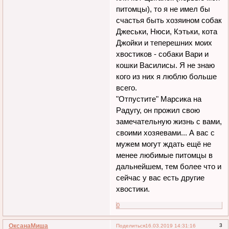
питомцы), то я не имел бы
счастья быть хозяином собак
Джеськи, Нюси, Кэтьки, кота
Джойки и теперешних моих
хвостиков - собаки Вари и
кошки Василисы. Я не знаю
кого из них я люблю больше
всего.
"Отпустите" Марсика на
Радугу, он прожил свою
замечательную жизнь с вами,
своими хозяевами... А вас с
мужем могут ждать ещё не
менее любимые питомцы в
дальнейшем, тем более что и
сейчас у вас есть другие
хвостики.
0
ОксанаМиша
3
Поделиться
16.03.2019 14:31:16