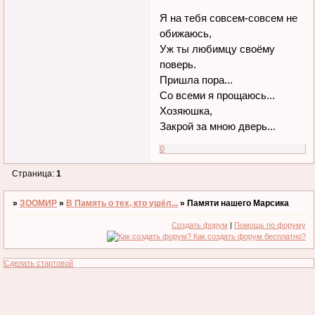
Я на тебя совсем-совсем не
обижаюсь,
Уж ты любимцу своёму
поверь.
Пришла пора...
Со всеми я прощаюсь...
Хозяюшка,
Закрой за мною дверь...
0
Страница:
1
»
ЗООМИР
»
В Память о тех, кто ушёл...
»
Памяти нашего Марсика
Создать форум
|
Помощь по форуму
Сделать стартовой