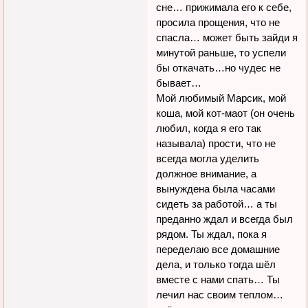
сне… прижимала его к себе,
просила прощения, что не
спасла… может быть зайди я
минутой раньше, то успели
бы откачать…но чудес не
бывает…
Мой любимый Марсик, мой
коша, мой кот-маот (он очень
любил, когда я его так
называла) прости, что не
всегда могла уделить
должное внимание, а
вынуждена была часами
сидеть за работой… а ты
преданно ждал и всегда был
рядом. Ты ждал, пока я
переделаю все домашние
дела, и только тогда шёл
вместе с нами спать… Ты
лечил нас своим теплом…