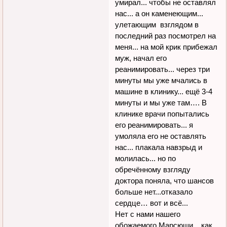
умирал... чтобы не оставлял
нас... а он каменеющим...
улетающим взглядом в
последний раз посмотрел на
меня... на мой крик прибежал
муж, начал его
реанимировать... через три
минуты мы уже мчались в
машине в клинику... ещё 3-4
минуты и мы уже там…. В
клинике врачи попытались
его реанимировать... я
умоляла его не оставлять
нас... плакала навзрыд и
молилась... но по
обречённому взгляду
доктора поняла, что шансов
больше нет...отказало
сердце… вот и всё...
Нет с нами нашего
обожаемого Марсюши... как