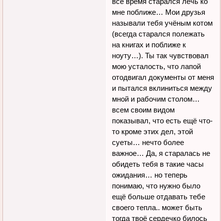
всё время старался лечь ко
мне поближе… Мои друзья
называли тебя учёным котом
(всегда старался полежать
на книгах и поближе к
ноуту…). Ты так чувствовал
мою усталость, что лапой
отодвигал документы от меня
и пытался вклиниться между
мной и рабочим столом…
всем своим видом
показывал, что есть ещё что-
то кроме этих дел, этой
суеты… нечто более
важное… Да, я старалась не
обидеть тебя в такие часы
ожидания… но теперь
понимаю, что нужно было
ещё больше отдавать тебе
своего тепла.. может быть
тогда твоё сердечко билось