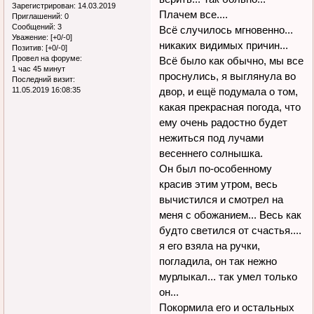
Зарегистрирован
: 14.03.2019
Плачем все....
Приглашений:
0
Сообщений:
3
Всё случилось мгновенно...
Уважение:
[+0/-0]
никаких видимых причин...
Позитив:
[+0/-0]
Провел на форуме:
Всё было как обычно, мы все
1 час 45 минут
проснулись, я выглянула во
Последний визит:
11.05.2019 16:08:35
двор, и ещё подумала о том,
какая прекрасная погода, что
ему очень радостно будет
нежиться под лучами
весеннего солнышка.
Он был по-особенному
красив этим утром, весь
вычистился и смотрел на
меня с обожанием... Весь как
будто светился от счастья....
я его взяла на ручки,
погладила, он так нежно
мурлыкал... так умел только
он...
Покормила его и остальных