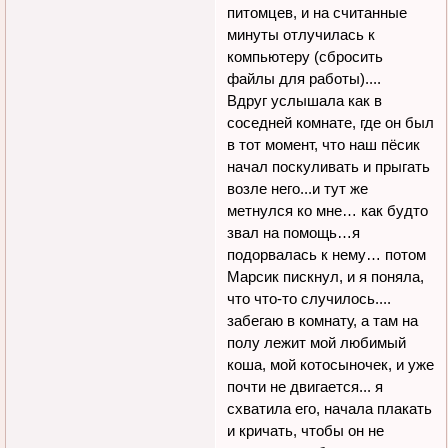
питомцев, и на считанные
минуты отлучилась к
компьютеру (сбросить
файлы для работы)....
Вдруг услышала как в
соседней комнате, где он был
в тот момент, что наш пёсик
начал поскуливать и прыгать
возле него...и тут же
метнулся ко мне… как будто
звал на помощь…я
подорвалась к нему… потом
Марсик пискнул, и я поняла,
что что-то случилось....
забегаю в комнату, а там на
полу лежит мой любимый
коша, мой котосыночек, и уже
почти не двигается... я
схватила его, начала плакать
и кричать, чтобы он не