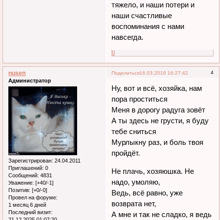
тяжело, и наши потери и
наши счастливые
воспоминания с нами
навсегда.
0
nusen
4
Поделиться
16.03.2019 16:27:42
Администратор
Ну, вот и всё, хозяйка, нам
пора проститься
Меня в дорогу радуга зовёт
А ты здесь не грусти, я буду
тебе сниться
Мурлыкну раз, и боль твоя
пройдёт.
Зарегистрирован
: 24.04.2011
Приглашений:
0
Не плачь, хозяюшка. Не
Сообщений:
4831
надо, умоляю,
Уважение:
[+40/-1]
Позитив:
[+0/-0]
Ведь, всё равно, уже
Провел на форуме:
возврата нет,
1 месяц 6 дней
Последний визит:
А мне и так не сладко, я ведь
21.12.2025 01:07:20