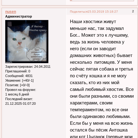
nusen
2
Поделиться
15.03.2019 15:18:27
Администратор
Наши хвостики живут
меньше нас, так задумал
Бог... Может это к лучшему,
ведь за жизнь человека у
него (если он заводит
домашних животных) бывает
несколько питомцев. У меня
Зарегистрирован
: 24.04.2011
сейчас пятая собака и третья
Приглашений:
0
по счёту кошка и я не могу
Сообщений:
4831
Уважение:
[+40/-1]
сказать, кто из них мой
Позитив:
[+0/-0]
самый любимый хвостик. Все
Провел на форуме:
1 месяц 6 дней
они были разными, со своими
Последний визит:
характерами, своим
21.12.2025 01:07:20
темпераментом, но все они
были одинаково любимыми.
Если бы у меня на всю жизнь
остался бы пёсик Антошка
или кот Цыганок (первые мои