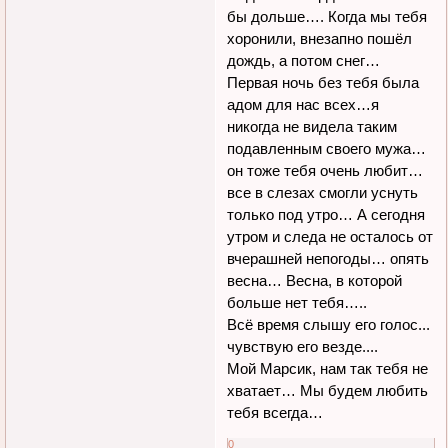
бы дольше…. Когда мы тебя
хоронили, внезапно пошёл
дождь, а потом снег…
Первая ночь без тебя была
адом для нас всех…я
никогда не видела таким
подавленным своего мужа…
он тоже тебя очень любит…
все в слезах смогли уснуть
только под утро… А сегодня
утром и следа не осталось от
вчерашней непогоды… опять
весна… Весна, в которой
больше нет тебя…..
Всё время слышу его голос...
чувствую его везде....
Мой Марсик, нам так тебя не
хватает… Мы будем любить
тебя всегда…
0