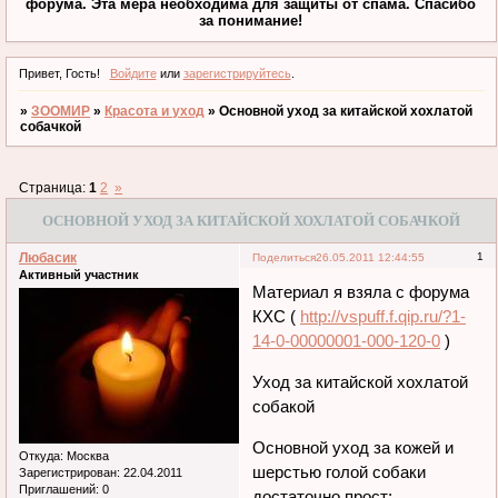
форума. Эта мера необходима для защиты от спама. Спасибо
за понимание!
Привет, Гость!
Войдите
или
зарегистрируйтесь
.
»
ЗООМИР
»
Красота и уход
»
Основной уход за китайской хохлатой
собачкой
Страница:
1
2
»
ОСНОВНОЙ УХОД ЗА КИТАЙСКОЙ ХОХЛАТОЙ СОБАЧКОЙ
Любасик
1
Поделиться
26.05.2011 12:44:55
Активный участник
Материал я взяла с форума
КХС (
http://vspuff.f.qip.ru/?1-
14-0-00000001-000-120-0
)
Уход за китайской хохлатой
собакой
Основной уход за кожей и
Откуда:
Москва
шерстью голой собаки
Зарегистрирован
: 22.04.2011
Приглашений:
0
достаточно прост: