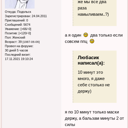
же мы все два
раза
Откуда:
Подольск
намыливаем..?)
Зарегистрирован
: 24.04.2011
Приглашений:
0
Сообщений:
5674
Уважение:
[+66/-0]
Позитив:
[+120/-0]
а я один
два только если
Пол:
Женский
совсем ппц
Возраст:
39
[1987-06-06]
Провел на форуме:
30 дней 5 часов
Последний визит:
Любасик
17.11.2021 19:10:24
написал(а):
10 минут это
много, я даже
себе столько не
держу)
я по 10 минут только маски
держу, а бальзам минуты 2 от
силы