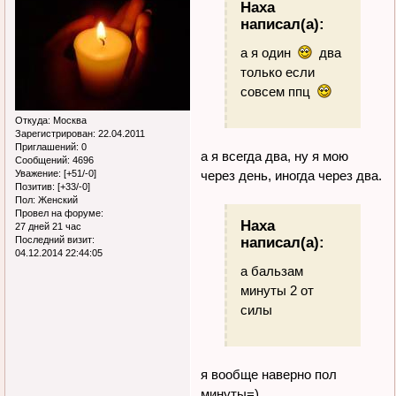
Наха
написал(а):
а я один
два
только если
совсем ппц
Откуда:
Москва
Зарегистрирован
: 22.04.2011
Приглашений:
0
а я всегда два, ну я мою
Сообщений:
4696
через день, иногда через два.
Уважение:
[+51/-0]
Позитив:
[+33/-0]
Пол:
Женский
Провел на форуме:
Наха
27 дней 21 час
написал(а):
Последний визит:
04.12.2014 22:44:05
а бальзам
минуты 2 от
силы
я вообще наверно пол
минуты=)