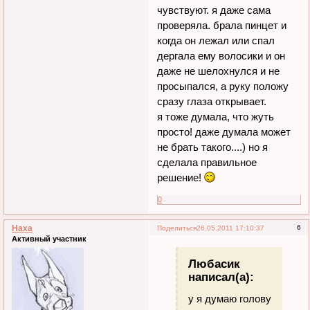
чувствуют. я даже сама
проверяла. брала пинцет и
когда он лежал или спал
дергала ему волосики и он
даже не шелохнулся и не
просыпался, а руку положу
сразу глаза открывает.
я тоже думала, что жуть
просто! даже думала может
не брать такого....) но я
сделала правильное
решение!
0
Наха
6
Поделиться
26.05.2011 17:10:37
Активный участник
Любасик
написал(а):
у я думаю голову