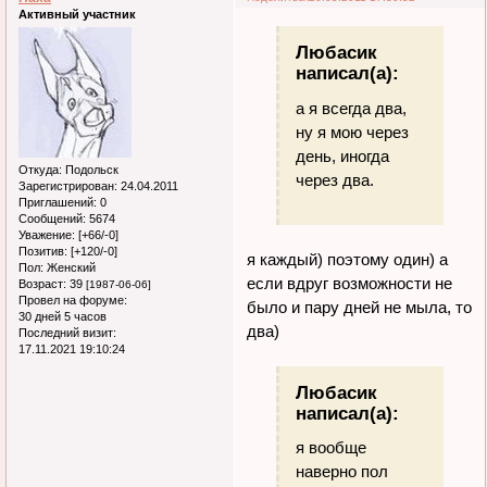
Активный участник
Любасик
написал(а):
а я всегда два,
ну я мою через
день, иногда
Откуда:
Подольск
через два.
Зарегистрирован
: 24.04.2011
Приглашений:
0
Сообщений:
5674
Уважение:
[+66/-0]
Позитив:
[+120/-0]
я каждый) поэтому один) а
Пол:
Женский
если вдруг возможности не
Возраст:
39
[1987-06-06]
Провел на форуме:
было и пару дней не мыла, то
30 дней 5 часов
два)
Последний визит:
17.11.2021 19:10:24
Любасик
написал(а):
я вообще
наверно пол