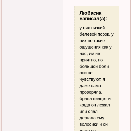
Любасик
написал(а):
у них низкий
белевой порок, у
них не такие
ощущения как у
нас, им не
приятно, но
большой боли
они не
чувствуют. я
даже сама
проверяла.
брала пинцет и
когда он лежал
или спал
дергала ему
волосики и он
даже не