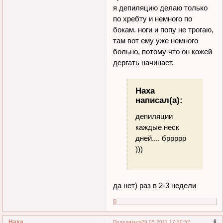
я депиляцию делаю только
по хребту и немного по
бокам. ноги и попу не трогаю,
там вот ему уже немного
больно, потому что он кожей
дергать начинает.
Наха
написал(а):
депиляции
каждые неск
дней.... бррррр
)))
да нет) раз в 2-3 недели
0
Наха
8
Поделиться
26.05.2011 17:30:52