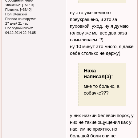
Сообщений:
4696
Уважение:
[+51/-0]
Позитив:
[+33/-0]
ну это уже немного
Пол:
Женский
преукрашено, и это за
Провел на форуме:
27 дней 21 час
пуховкой уход. ну я думаю
Последний визит:
голову же мы все два раза
04.12.2014 22:44:05
намыливаем..?)
ну 10 минут это много, я даже
себе столько не держу)
Наха
написал(а):
мне то больно, а
собачке???
у них низкий белевой порок, у
них не такие ощущения как у
нас, им не приятно, но
большой боли они не