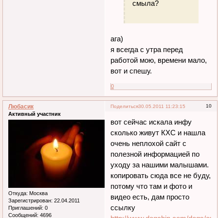
смыла?
ага)
я всегда с утра перед
работой мою, времени мало,
вот и спешу.
0
Любасик
10
Поделиться
30.05.2011 11:23:15
Активный участник
вот сейчас искала инфу
сколько живут КХС и нашла
очень неплохой сайт с
полезной информацией по
уходу за нашими малышами.
копировать сюда все не буду,
потому что там и фото и
Откуда:
Москва
видео есть, дам просто
Зарегистрирован
: 22.04.2011
ссылку
Приглашений:
0
Сообщений:
4696