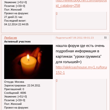
http://www.dogchin.com/dogs/our
Уважение:
[+51/-0]
id_catalog=258
Позитив:
[+33/-0]
Пол:
Женский
0
Провел на форуме:
27 дней 21 час
Последний визит:
04.12.2014 22:44:05
Любасик
11
Поделиться
07.06.2011 09:01:23
Активный участник
нашла форум где есть очень
подробная информация в
картинках "уроки груминга"
для голышей=)
http://aleksashouse.my1.ru/forum
152-1
0
Откуда:
Москва
Зарегистрирован
: 22.04.2011
Приглашений:
0
Сообщений:
4696
Уважение:
[+51/-0]
Позитив:
[+33/-0]
Пол:
Женский
Провел на форуме: