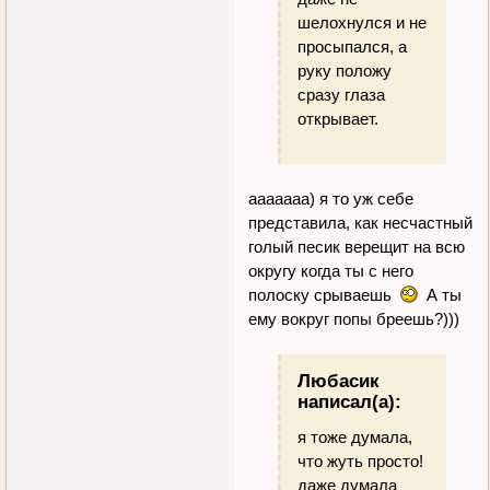
шелохнулся и не
просыпался, а
руку положу
сразу глаза
открывает.
ааааааа) я то уж себе
представила, как несчастный
голый песик верещит на всю
округу когда ты с него
полоску срываешь
А ты
ему вокруг попы бреешь?)))
Любасик
написал(а):
я тоже думала,
что жуть просто!
даже думала