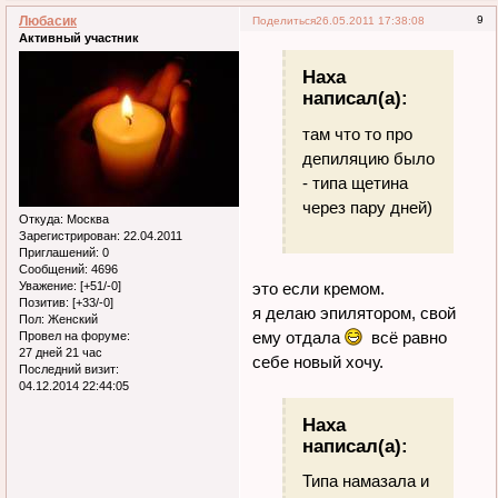
Любасик
9
Поделиться
26.05.2011 17:38:08
Активный участник
Наха
написал(а):
там что то про
депиляцию было
- типа щетина
через пару дней)
Откуда:
Москва
Зарегистрирован
: 22.04.2011
Приглашений:
0
Сообщений:
4696
это если кремом.
Уважение:
[+51/-0]
Позитив:
[+33/-0]
я делаю эпилятором, свой
Пол:
Женский
ему отдала
всё равно
Провел на форуме:
27 дней 21 час
себе новый хочу.
Последний визит:
04.12.2014 22:44:05
Наха
написал(а):
Типа намазала и