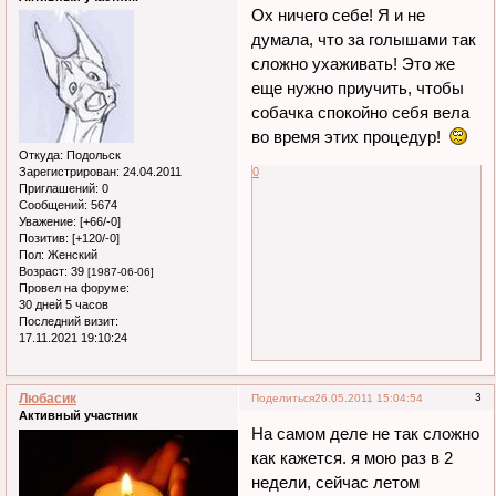
Ох ничего себе! Я и не
думала, что за голышами так
сложно ухаживать! Это же
еще нужно приучить, чтобы
собачка спокойно себя вела
во время этих процедур!
Откуда:
Подольск
0
Зарегистрирован
: 24.04.2011
Приглашений:
0
Сообщений:
5674
Уважение:
[+66/-0]
Позитив:
[+120/-0]
Пол:
Женский
Возраст:
39
[1987-06-06]
Провел на форуме:
30 дней 5 часов
Последний визит:
17.11.2021 19:10:24
Любасик
3
Поделиться
26.05.2011 15:04:54
Активный участник
На самом деле не так сложно
как кажется. я мою раз в 2
недели, сейчас летом