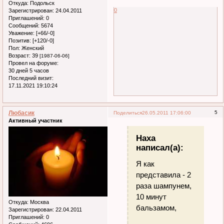
Откуда:
Подольск
0
Зарегистрирован
: 24.04.2011
Приглашений:
0
Сообщений:
5674
Уважение:
[+66/-0]
Позитив:
[+120/-0]
Пол:
Женский
Возраст:
39
[1987-06-06]
Провел на форуме:
30 дней 5 часов
Последний визит:
17.11.2021 19:10:24
Любасик
5
Поделиться
26.05.2011 17:06:00
Активный участник
Наха
написал(а):
Я как
представила - 2
раза шампунем,
10 минут
Откуда:
Москва
бальзамом,
Зарегистрирован
: 22.04.2011
Приглашений:
0