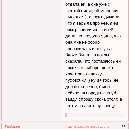
отдала ей. а она уже с
газетой сидит, объявления
выделяет) говорит, думала,
что я забыла про нее. я ей
номер заводчицы своей
дала, но предупредила, что
она мне не особо
понравилась и что у нас
блохи были... а потом
сказала, что постараюсь ей
помочь в выборе щенка.
хочет она девочку-
пуховочку=) ну и чтобы не
дорого, конечно, было.
сейчас на породные клубы
зайду, спрошу скока стоят, а
потом на авито.ру поищу.
0
Любасик
14
Поделиться
26.07.2011 11:39:33