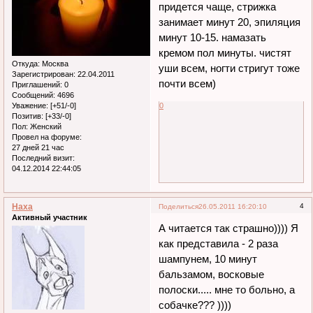
придется чаще, стрижка
занимает минут 20, эпиляция
минут 10-15. намазать
кремом пол минуты. чистят
Откуда:
Москва
уши всем, ногти стригут тоже
Зарегистрирован
: 22.04.2011
почти всем)
Приглашений:
0
Сообщений:
4696
Уважение:
[+51/-0]
0
Позитив:
[+33/-0]
Пол:
Женский
Провел на форуме:
27 дней 21 час
Последний визит:
04.12.2014 22:44:05
Наха
4
Поделиться
26.05.2011 16:20:10
Активный участник
А читается так страшно)))) Я
как представила - 2 раза
шампунем, 10 минут
бальзамом, восковые
полоски..... мне то больно, а
собачке??? ))))