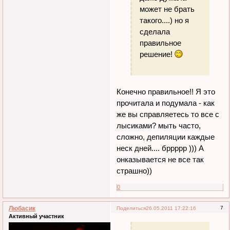
может не брать
такого....) но я
сделала
правильное
решение!
Конечно правильное!! Я это
прочитала и подумала - как
же вы справляетесь то все с
лысиками? мыть часто,
сложно, депиляции каждые
неск дней.... бррррр ))) А
онказывается не все так
страшно))
0
Любасик
7
Поделиться
26.05.2011 17:22:16
Активный участник