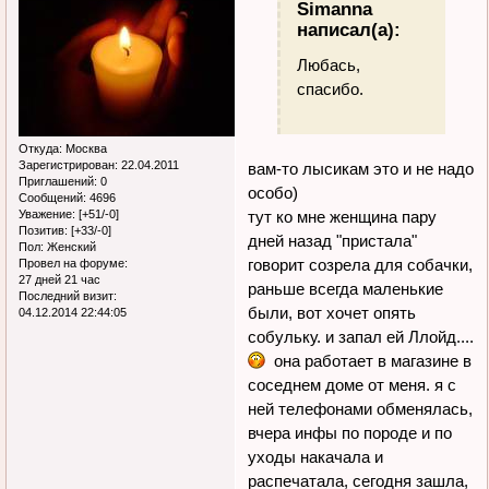
Simanna
написал(а):
Любась,
спасибо.
Откуда:
Москва
Зарегистрирован
: 22.04.2011
вам-то лысикам это и не надо
Приглашений:
0
особо)
Сообщений:
4696
тут ко мне женщина пару
Уважение:
[+51/-0]
Позитив:
[+33/-0]
дней назад "пристала"
Пол:
Женский
говорит созрела для собачки,
Провел на форуме:
27 дней 21 час
раньше всегда маленькие
Последний визит:
были, вот хочет опять
04.12.2014 22:44:05
собульку. и запал ей Ллойд....
она работает в магазине в
соседнем доме от меня. я с
ней телефонами обменялась,
вчера инфы по породе и по
уходы накачала и
распечатала, сегодня зашла,