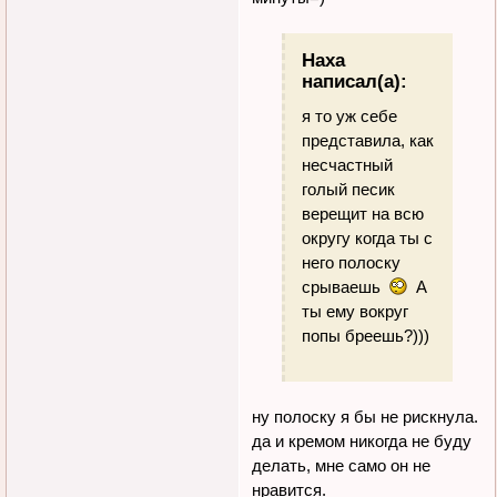
Наха
написал(а):
я то уж себе
представила, как
несчастный
голый песик
верещит на всю
округу когда ты с
него полоску
срываешь
А
ты ему вокруг
попы бреешь?)))
ну полоску я бы не рискнула.
да и кремом никогда не буду
делать, мне само он не
нравится.