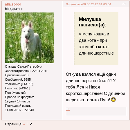
alla.sobol
32
Поделиться
08.08.2012 01:03:04
Модератор
Милушка
написал(а):
у меня кошка и
два кота - при
этом оба кота -
длинношерстные.
Откуда:
Санкт-Петербург
Зарегистрирован
: 22.04.2011
Откуда взялся ещё один
Приглашений:
0
Сообщений:
5685
длинношерстный кот?! У
Уважение:
[+131/-0]
тебя Яся и Нюся
Позитив:
[+49/-1]
Пол:
Женский
короткошерстные! С длинной
Провел на форуме:
шерстью только Пуш!
19 дней 14 часов
Последний визит:
+1
14.08.2016 21:28:40
Страница:
«
1
2