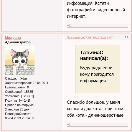
информация. Кстати
фотографий и видео полный
интернет.
+1
Милушка
31
Поделиться
07.08.2012 21:36:07
Администратор
ТатьянаC
написал(а):
Буду рада если
кому пригодится
Откуда:
г. Уфа
информация.
Зарегистрирован
: 22.04.2011
Приглашений:
0
Сообщений:
15385
Уважение:
[+206/-1]
Позитив:
[+40/-1]
Спасибо большое, у меня
Провел на форуме:
кошка и два кота - при этом
2 месяца 23 дня
Последний визит:
оба кота - длинношерстные.
05.04.2023 23:14:09
+1