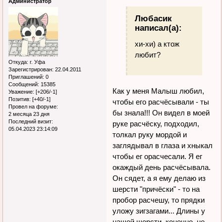
Администратор
Любасик
написал(а):
хи-хи) а ктож
любит?
Откуда:
г. Уфа
Зарегистрирован
: 22.04.2011
Приглашений:
0
Сообщений:
15385
Как у меня Малыш любил,
Уважение:
[+206/-1]
Позитив:
[+40/-1]
чтобы его расчёсывали - ты
Провел на форуме:
бы знала!!! Он видел в моей
2 месяца 23 дня
Последний визит:
руке расчёску, подходил,
05.04.2023 23:14:09
толкал руку мордой и
заглядывал в глаза и хныкал
чтобы ег орасчесали. Я ег
окаждый день расчёсывала.
Он сядет, а я ему делаю из
шерсти "причёски" - то на
пробор расчешу, то прядки
уложу зигзагами... Длины у
нашей шерсти, конечно, не