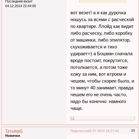
Последний визит:
04.12.2014 22:44:05
вот везет! а я как дурочка
ношусь за всеми с расческой
по квартире. Ллойд как видит
либо расческу, либо коробку
от машинки, либо эпилятор,
скукоживается и тихо
удирает=) а Боцман сначала
вроде постоит, покрутится,
потолкается, а потом тоже
хожу за ним, вот втроем и
чешем, чтобы скорее было, и
то минут 40 занимает. правда
чешем его не очень часто,
надо бы конечно намного
чаще.
+1
ТатьянаC
25
Поделиться
26.07.2012 19:27:44
Новичок