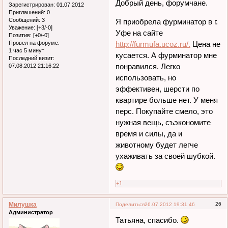
Добрый день, форумчане.
Зарегистрирован
: 01.07.2012
Приглашений:
0
Сообщений:
3
Я приобрела фурминатор в г.
Уважение:
[+3/-0]
Уфе на сайте
Позитив:
[+0/-0]
Провел на форуме:
http://furmufa.ucoz.ru/.
Цена не
1 час 5 минут
кусается. А фурминатор мне
Последний визит:
понравился. Легко
07.08.2012 21:16:22
использовать, но
эффективен, шерсти по
квартире больше нет. У меня
перс. Покупайте смело, это
нужная вещь, съэкономите
время и силы, да и
животному будет легче
ухаживать за своей шубкой.
+1
Милушка
26
Поделиться
26.07.2012 19:31:46
Администратор
Татьяна, спасибо.