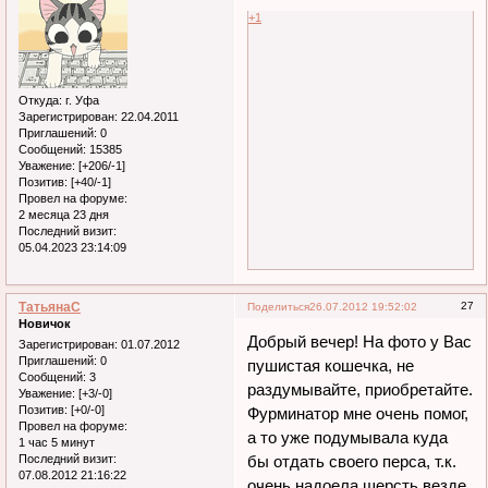
+1
Откуда:
г. Уфа
Зарегистрирован
: 22.04.2011
Приглашений:
0
Сообщений:
15385
Уважение:
[+206/-1]
Позитив:
[+40/-1]
Провел на форуме:
2 месяца 23 дня
Последний визит:
05.04.2023 23:14:09
ТатьянаC
27
Поделиться
26.07.2012 19:52:02
Новичок
Добрый вечер! На фото у Вас
Зарегистрирован
: 01.07.2012
Приглашений:
0
пушистая кошечка, не
Сообщений:
3
раздумывайте, приобретайте.
Уважение:
[+3/-0]
Позитив:
[+0/-0]
Фурминатор мне очень помог,
Провел на форуме:
а то уже подумывала куда
1 час 5 минут
бы отдать своего перса, т.к.
Последний визит:
07.08.2012 21:16:22
очень надоела шерсть везде,