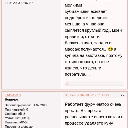
11.05.2023 15:07:57
мелкими
зубцами,вычёсывает
подшёрсток.. шерсти
меньше, а у нас она
сыплется круглый год.. моей
нравится, стоит и
блаженствует, заодно и
массаж получается..
я
купила на выставке, поэтому
стоило дорого, но я не
жалею, что деньги
потратила....
+1
ТатьянаC
30
Поделиться
07.08.2012 21:16:21
Новичок
Работает фурминатор очень
Зарегистрирован
: 01.07.2012
Приглашений:
0
просто. Вы просто
Сообщений:
3
расчесываете своего кота и в
Уважение:
[+3/-0]
Позитив:
[+0/-0]
процессе удаляете кучу
Провел на форуме: