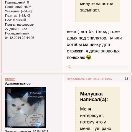
Приглашений:
0
минуте на пятой
Сообщений:
4696
засыпает.
Уважение:
[+51/-0]
Позитив:
[+33/-0]
Пол:
Женский
Провел на форуме:
27 дней 21 час
везет) вот бы Ллойд тоже
Последний визит:
дрых под эпилятор, ну или
04.12.2014 22:44:05
хотябы машинку для
стрижки. я даже зловонья
понюхаю
+1
nusen
22
Поделиться
31.05.2011 18:44:07
Администратор
Милушка
написал(а):
Меня
интересует,
потому что у
меня Пуш рано
Зарегистрирован
: 24.04.2011