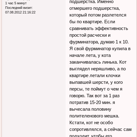
подшерстка. Именно
1 час 5 минут
отмершего подшерстка,
Последний визит:
07.08.2012 21:16:22
который потом разлетелся
бы по квартире. Если
сравнивать эффективность
простой расчески и
фурминатора, думаю 1 к 10.
Я свой фурминатор купила в
начале лета, у кота
заканчивалась линька. Кот
выглядел неряшливо, а по
квартире летали клочки
выпавшей шерсти, у кого
персы, те поймут о чем я
говорю. Так вот за 1 раз
потратив 15-20 мин. я
вычесала половину
полителенового мешка.
Кстати, кот не особо
сопротивлялся, а сейчас сам
подходит, чтобы его