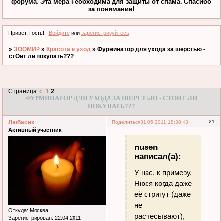
форума. Эта мера необходима для защиты от спама. Спасибо
за понимание!
Привет, Гость!
Войдите
или
зарегистрируйтесь
.
»
ЗООМИР
»
Красота и уход
»
Фурминатор для ухода за шерстью -
стОит ли покупать???
Страница:
«
1
2
ФУРМИНАТОР ДЛЯ УХОДА ЗА ШЕРСТЬЮ - СТОИТ ЛИ
ПОКУПАТЬ???
Любасик
21
Поделиться
31.05.2011 18:38:43
Активный участник
nusen
написал(а):
У нас, к примеру,
Нюся когда даже
её стригут (даже
не
Откуда:
Москва
расчесывают),
Зарегистрирован
: 22.04.2011