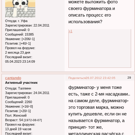
можете выложить фото
своего фурминатора и
описать процесс его
Откуда:
г. Уфа
использования?
Зарегистрирован
: 22.04.2011
Приглашений:
0
+1
Сообщений:
15385
Уважение:
[+206/-1]
Позитив:
[+40/-1]
Провел на форуме:
2 месяца 23 дня
Последний визит:
05.04.2023 23:14:09
cantando
29
Поделиться
26.07.2012 23:42:05
Активный участник
фурминатор- у меня тоже
Откуда:
Таллинн
Зарегистрирован
: 24.04.2011
есть, таже с 2-мя насадками..
Приглашений:
0
на самом деле, фурминатор-
Сообщений:
2260
Уважение:
[+16/-0]
это торговая марка, можно
Позитив:
[+20/-1]
купить дешевле, если он не
Пол:
Женский
называется фурминатор, а
Возраст:
54
[1972-08-07]
Провел на форуме:
принцип- тот же,
13 дней 19 часов
металлическая расчёска с
Последний визит: