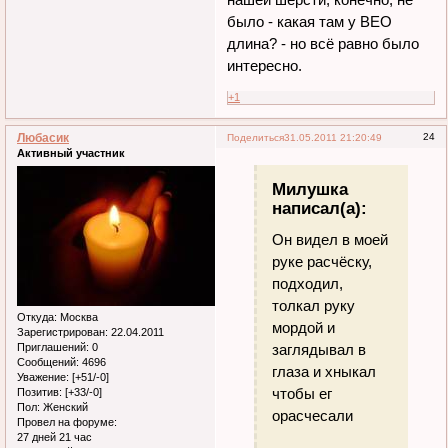
было - какая там у ВЕО
длина? - но всё равно было
интересно.
+1
Любасик
24
Поделиться
31.05.2011 21:20:49
Активный участник
Милушка
написал(а):
Он видел в моей
руке расчёску,
подходил,
толкал руку
Откуда:
Москва
мордой и
Зарегистрирован
: 22.04.2011
Приглашений:
0
заглядывал в
Сообщений:
4696
глаза и хныкал
Уважение:
[+51/-0]
чтобы ег
Позитив:
[+33/-0]
Пол:
Женский
орасчесали
Провел на форуме:
27 дней 21 час