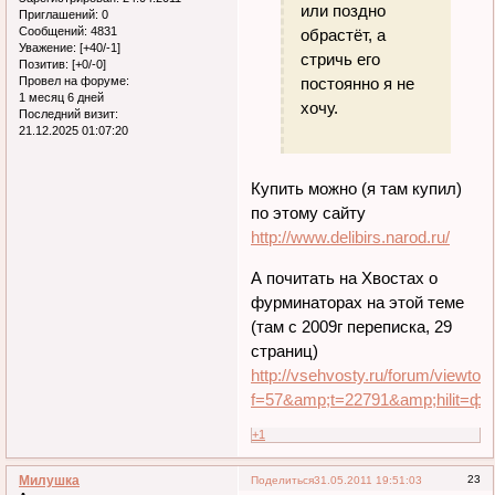
или поздно
Приглашений:
0
Сообщений:
4831
обрастёт, а
Уважение:
[+40/-1]
стричь его
Позитив:
[+0/-0]
постоянно я не
Провел на форуме:
1 месяц 6 дней
хочу.
Последний визит:
21.12.2025 01:07:20
Купить можно (я там купил)
по этому сайту
http://www.delibirs.narod.ru/
А почитать на Хвостах о
фурминаторах на этой теме
(там с 2009г переписка, 29
страниц)
http://vsehvosty.ru/forum/viewtop
f=57&amp;t=22791&amp;hilit=фу
+1
Милушка
23
Поделиться
31.05.2011 19:51:03