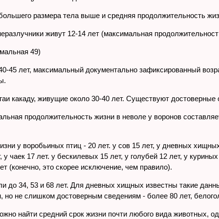
в большего размера тела выше и средняя продолжительность жиз
неразлучники живут 12-14 лет (максимальная продолжительность
имальная 49)
 40-45 лет, максимальный документально зафиксированный возр
ы.
аи какаду, живущие около 30-40 лет. Существуют достоверные с
льная продолжительность жизни в неволе у воронов составляет 
и у воробьиных птиц - 20 лет. у сов 15 лет, у дневных хищных п
т, у чаек 17 лет. у бескилевых 15 лет, у голубей 12 лет, у кури
т (конечно, это скорее исключение, чем правило).
 до 34, 53 и 68 лет. Для дневных хищных известны такие данные
им, но не слишком достоверным сведениям - более 80 лет, белого
ожно найти средний срок жизни почти любого вида животных, од