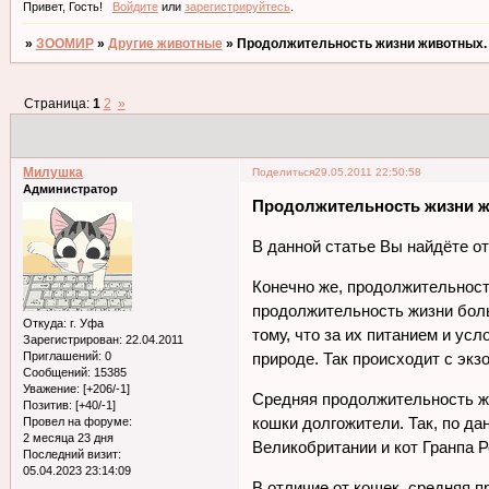
Привет, Гость!
Войдите
или
зарегистрируйтесь
.
»
ЗООМИР
»
Другие животные
»
Продолжительность жизни животных.
Страница:
1
2
»
Милушка
Поделиться
29.05.2011 22:50:58
Администратор
Продолжительность жизни 
В данной статье Вы найдёте о
Конечно же, продолжительност
продолжительность жизни боль
Откуда:
г. Уфа
тому, что за их питанием и ус
Зарегистрирован
: 22.04.2011
Приглашений:
0
природе. Так происходит с эк
Сообщений:
15385
Уважение:
[+206/-1]
Средняя продолжительность жиз
Позитив:
[+40/-1]
кошки долгожители. Так, по да
Провел на форуме:
2 месяца 23 дня
Великобритании и кот Гранпа 
Последний визит:
05.04.2023 23:14:09
В отличие от кошек, средняя 