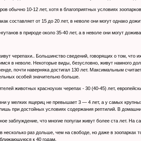
ов обычно 10-12 лет, хотя в благоприятных условиях зоопарков
ак составляет от 15 до 20 лет, в неволе они могут однако дожит
утанов в природе около 35-40 лет, а в неволе они могут дожива
ивут черепахи.. Большинство сведений, говорящих о том, что и
имся в неволе. Некоторые виды, безусловно, живут намного дол
йленде, почти наверняка достигал 130 лет. Максимальным считает
ельных особей значительно больше.
елей животных красноухих черепах - 30 (40-45) лет, европейск
 у мелких ящериц не превышает 3 — 4 лет, а у самых крупных (
я лишь при достойных условиях содержания рептилий. В домашни
е заблуждение, что многие попугаи живут более ста лет. На са
в несколько раз дольше, чем на свободе, но даже в зоопарках
иближающуюся к 40 годам.