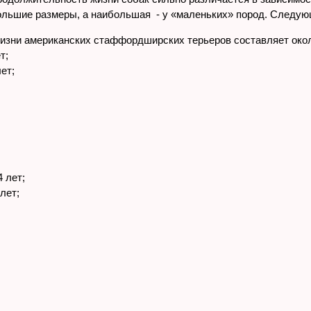
ольшие размеры, а наибольшая - у «маленьких» пород. Следую
изни американских стаффордширских терьеров составляет окол
т;
ет;
;
4 лет;
лет;