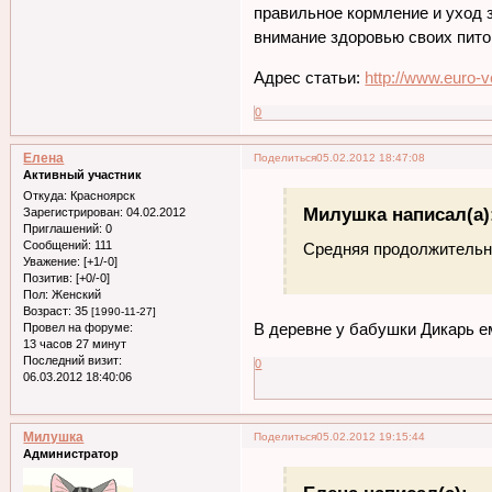
правильное кормление и уход 
внимание здоровью своих пито
Адрес статьи:
http://www.euro-v
0
Елена
Поделиться
05.02.2012 18:47:08
Активный участник
Откуда:
Красноярск
Милушка написал(а)
Зарегистрирован
: 04.02.2012
Приглашений:
0
Сообщений:
111
Средняя продолжительн
Уважение:
[+1/-0]
Позитив:
[+0/-0]
Пол:
Женский
Возраст:
35
[1990-11-27]
В деревне у бабушки Дикарь е
Провел на форуме:
13 часов 27 минут
Последний визит:
0
06.03.2012 18:40:06
Милушка
Поделиться
05.02.2012 19:15:44
Администратор