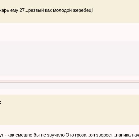
карь ему 27...резвый как молодой жеребец!
:
уг - как смешно бы не звучало Это гроза...он звереет...паника на