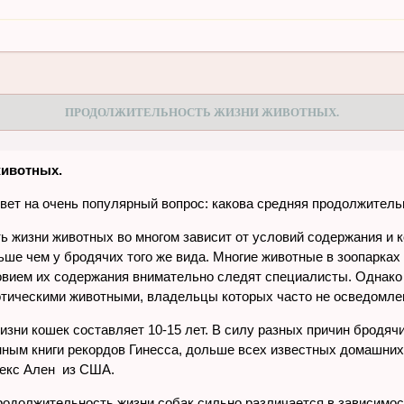
ПРОДОЛЖИТЕЛЬНОСТЬ ЖИЗНИ ЖИВОТНЫХ.
животных.
твет на очень популярный вопрос: какова средняя продолжител
ь жизни животных во многом зависит от условий содержания и
ше чем у бродячих того же вида. Многие животные в зоопарках
ловием их содержания внимательно следят специалисты. Однако 
зотическими животными, владельцы которых часто не осведомле
ни кошек составляет 10-15 лет. В силу разных причин бродячие
нным книги рекордов Гинесса, дольше всех известных домашних 
Рекс Ален из США.
продолжительность жизни собак сильно различается в зависимо