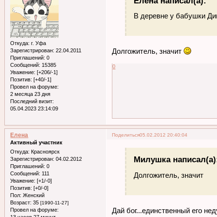
Елена написал(а):
В деревне у бабушки Ди
Откуда:
г. Уфа
Долгожитель, значит
Зарегистрирован
: 22.04.2011
Приглашений:
0
Сообщений:
15385
0
Уважение:
[+206/-1]
Позитив:
[+40/-1]
Провел на форуме:
2 месяца 23 дня
Последний визит:
05.04.2023 23:14:09
Елена
Поделиться
05.02.2012 20:40:04
Активный участник
Откуда:
Красноярск
Милушка написал(а)
Зарегистрирован
: 04.02.2012
Приглашений:
0
Сообщений:
111
Долгожитель, значит
Уважение:
[+1/-0]
Позитив:
[+0/-0]
Пол:
Женский
Возраст:
35
[1990-11-27]
Дай бог...единственный его нед
Провел на форуме:
13 часов 27 минут