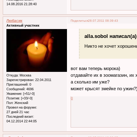
14.08.2016 21:28:40
Любасик
Поделиться
28.07.2011 08:39:43
Активный участник
alla.sobol написал(а)
Никто не хочет хорошен
вот вам теперь морока)
отдавайте их в зоомагазин, их
Откуда:
Москва
Зарегистрирован
: 22.04.2011
а сколько им уже?
Приглашений:
0
может крысят змейке по ужин?
Сообщений:
4696
Уважение:
[+51/-0]
0
Позитив:
[+33/-0]
Пол:
Женский
Провел на форуме:
27 дней 21 час
Последний визит:
04.12.2014 22:44:05