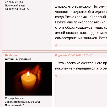
27 дней 21 час
Последний визит:
думаю, что возможно. Потому ч
04.12.2014 22:44:05
человек рождается без единог
когда Ритка (племяша) первый 
Позже мне психолог объяснил,
стоит образ кошки-усы, уши, ког
змеей-опасностью, ведь хомяко
самосохранения занижен. Вот 
0
Любасик
Поделиться
03.05.2011 13:52:46
Активный участник
+ эта краска искусственного п
поколение и передается это бе
0
Откуда:
Москва
Зарегистрирован
: 22.04.2011
Приглашений:
0