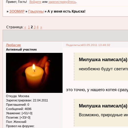
Привет, Гость!
Войдите
или
зарегистрируйтесь
.
»
ЗООМИР
»
Грызуны
»
А у меня есть Крыска!
Страница:
«
1
2
3
4
»
Любасик
Поделиться
03.05.2011 13:48:32
Активный участник
Милушка написал(а)
неизбежно будут светит
это точно, у нашего котея сра
Откуда:
Москва
Зарегистрирован
: 22.04.2011
Приглашений:
0
Милушка написал(а)
Сообщений:
4696
Уважение:
[+51/-0]
Возможно, природные ин
Позитив:
[+33/-0]
Пол:
Женский
Провел на форуме: