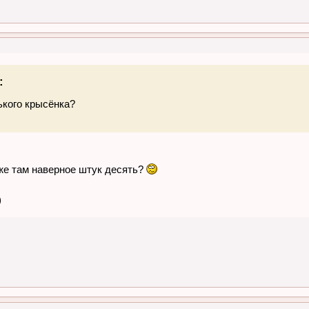
:
ького крысёнка?
 же там наверное штук десять?
)