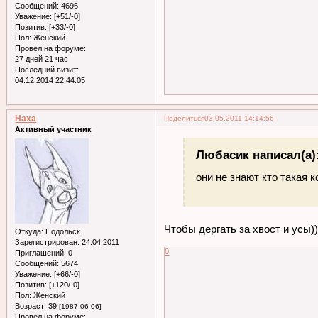
Сообщений:
4696
Уважение:
[+51/-0]
Позитив:
[+33/-0]
Пол:
Женский
Провел на форуме:
27 дней 21 час
Последний визит:
04.12.2014 22:44:05
Наха
Поделиться
03.05.2011 14:14:56
Активный участник
Любасик написал(а)
они не знают кто такая к
Чтобы дергать за хвост и усы))
Откуда:
Подольск
Зарегистрирован
: 24.04.2011
0
Приглашений:
0
Сообщений:
5674
Уважение:
[+66/-0]
Позитив:
[+120/-0]
Пол:
Женский
Возраст:
39
[1987-06-06]
Провел на форуме: