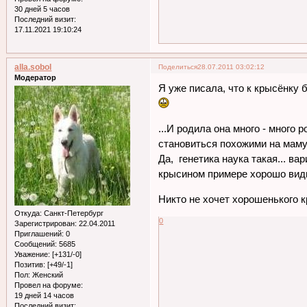
30 дней 5 часов
Последний визит:
17.11.2021 19:10:24
alla.sobol
Поделиться
28.07.2011 03:02:12
Модератор
Я уже писала, что к крысёнку 
...И родила она много - много
становиться похожими на маму,
Да, генетика наука такая... в
крысином примере хорошо вид
Никто не хочет хорошенького 
Откуда:
Санкт-Петербург
0
Зарегистрирован
: 22.04.2011
Приглашений:
0
Сообщений:
5685
Уважение:
[+131/-0]
Позитив:
[+49/-1]
Пол:
Женский
Провел на форуме:
19 дней 14 часов
Последний визит: