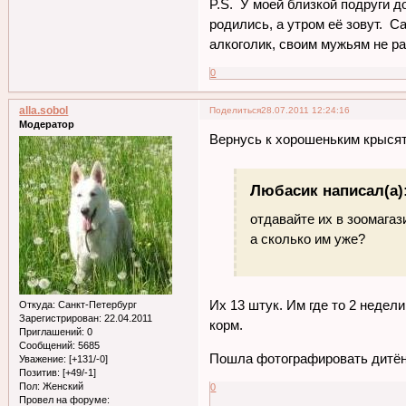
P.S. У моей близкой подруги д
родились, а утром её зовут. С
алкоголик, своим мужьям не р
0
alla.sobol
Поделиться
28.07.2011 12:24:16
Модератор
Вернусь к хорошеньким крыся
Любасик написал(а)
отдавайте их в зоомагаз
а сколько им уже?
Их 13 штук. Им где то 2 недели
Откуда:
Санкт-Петербург
Зарегистрирован
: 22.04.2011
корм.
Приглашений:
0
Сообщений:
5685
Пошла фотографировать дитё
Уважение:
[+131/-0]
Позитив:
[+49/-1]
Пол:
Женский
0
Провел на форуме: