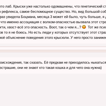
то лаб. Крыски уже настолько одомашнены, что генетический ст
о рефлекса, самое беспомощное существо. Но, вид большой соба
раз увидела Боцмана, месяца 3 может ей было, чуть больше, я 
 что именно ассоциация с волком-опасностью вызвала этот стра
ти, хвост-всё это опасность. Воот, так о чем я...?
Тот же псих
в то я не боюсь. Но есть люди у которых отсутствует этот стра
моё объяснение поведения этого крысюли. У него просто заниже
роисхождения, так сказать. Её предкам не приходилось ныкаться
зстрашие, они не знают кто такая кошка и для чего она нужна)