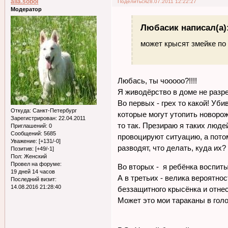
alla.sobol
Поделиться
28.07.2011 12:22:27
Модератор
Любасик написал(а)
может крысят змейке по
Любась, ты чооооо?!!!!
Я живодёрство в доме не разр
Во первых - грех то какой! Уб
Откуда:
Санкт-Петербург
которые могут утопить новорож
Зарегистрирован
: 22.04.2011
то так. Презираю я таких люде
Приглашений:
0
Сообщений:
5685
провоцируют ситуацию, а потом
Уважение:
[+131/-0]
разводят, что делать, куда их?
Позитив:
[+49/-1]
Пол:
Женский
Провел на форуме:
Во вторых - я ребёнка воспит
19 дней 14 часов
А в третьих - велика вероятнос
Последний визит:
14.08.2016 21:28:40
беззащитного крысёнка и отнес
Может это мои тараканы в гол