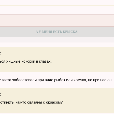
А У МЕНЯ ЕСТЬ КРЫСКА!
:
ься хищные искорки в глазах.
зу глаза заблестевали при виде рыбок или хомяка, но при нас он
:
стинкты как-то связаны с окрасом?