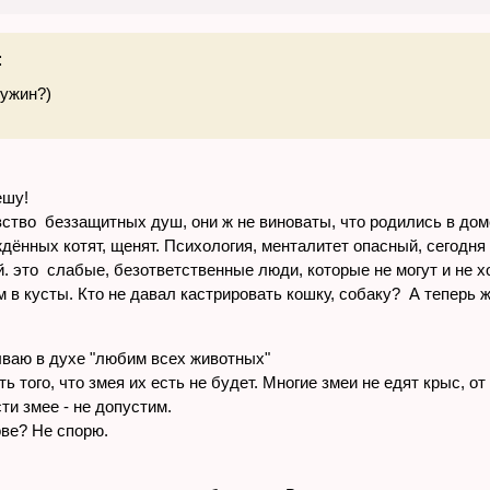
:
 ужин?)
ешу!
ивство беззащитных душ, они ж не виноваты, что родились в до
дённых котят, щенят. Психология, менталитет опасный, сегодня 
й. это слабые, безответственные люди, которые не могут и не х
 в кусты. Кто не давал кастрировать кошку, собаку? А теперь 
ываю в духе "любим всех животных"
ть того, что змея их есть не будет. Многие змеи не едят крыс, 
ти змее - не допустим.
ове? Не спорю.