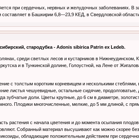
яется при сердечных, нервных и желудочных заболеваниях. В з
 составляет в Башкирии 6,8—23,9 КЕД, в Свердловской области 
ибирский, стародубка - Adonis sibirica Patrin ex Ledeb.
полянах, среди светлых лесов и кустарников в Нижнеудинском, 
ркутска и в Тункинской долине, Голоустной, на Лене от Жигалов
ение с толстым коротким корневищем и несколькими стеблями, 
ижние листья чешуевидные, остальные сидячие, продолговатые
гда зубчатые доли. Цветы крупные, до 6 см в диаметре, золоти
 много. Плодики многочисленные, мелкие, до 5 мм длиной, с пр
.
сть растения с начала цветения и до момента осыпания плодов,
товляют. Собранный материал высушивают как можно скорее бе
ликозиды, обладающие положительным действием при сердечно