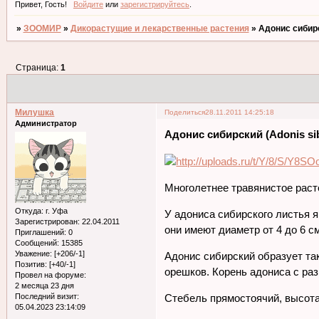
Привет, Гость!
Войдите
или
зарегистрируйтесь
.
»
ЗООМИР
»
Дикорастущие и лекарственные растения
»
Адонис сибирск
Страница:
1
Милушка
Поделиться
28.11.2011 14:25:18
Администратор
Адонис сибирский (Adonis sib
Многолетнее травянистое раст
Откуда:
г. Уфа
У адониса сибирского листья 
Зарегистрирован
: 22.04.2011
они имеют диаметр от 4 до 6 с
Приглашений:
0
Сообщений:
15385
Уважение:
[+206/-1]
Адонис сибирский образует та
Позитив:
[+40/-1]
орешков. Корень адониса с ра
Провел на форуме:
2 месяца 23 дня
Последний визит:
Стебель прямостоячий, высота 
05.04.2023 23:14:09