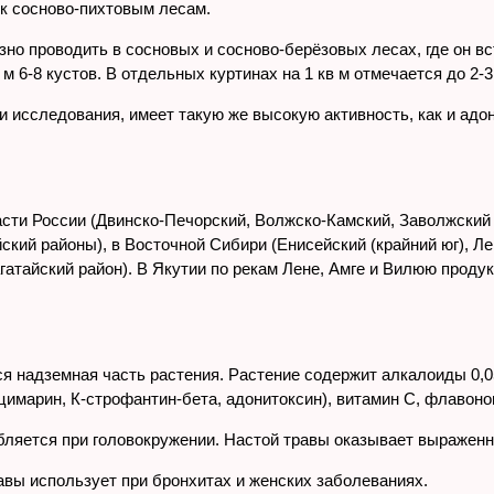
 к сосново-пихтовым лесам.
зно проводить в сосновых и сосново-берёзовых лесах, где он в
м 6-8 кустов. В отдельных куртинах на 1 кв м отмечается до 2-3
и исследования, имеет такую же высокую активность, как и адо
асти России (Двинско-Печорский, Волжско-Камский, Заволжский 
кий районы), в Восточной Сибири (Енисейский (крайний юг), Л
гатайский район). В Якутии по рекам Лене, Амге и Вилюю проду
я надземная часть растения. Растение содержит алкалоиды 0,
цимарин, К-строфантин-бета, адонитоксин), витамин C, флавоно
бляется при головокружении. Настой травы оказывает выраженн
авы использует при бронхитах и женских заболеваниях.