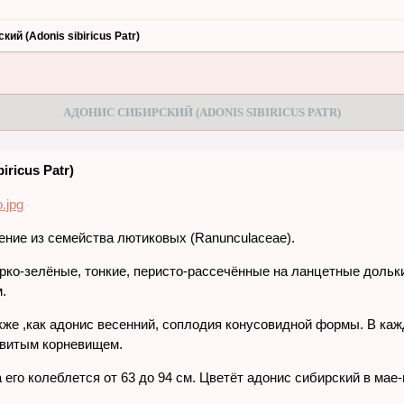
ий (Adonis sibiricus Patr)
АДОНИС СИБИРСКИЙ (ADONIS SIBIRICUS PATR)
iricus Patr)
ение из семейства лютиковых (Ranunculaceae).
ярко-зелёные, тонкие, перисто-рассечённые на ланцетные дольк
м.
кже ,как адонис весенний, соплодия конусовидной формы. В ка
звитым корневищем.
его колеблется от 63 до 94 см. Цветёт адонис сибирский в мае