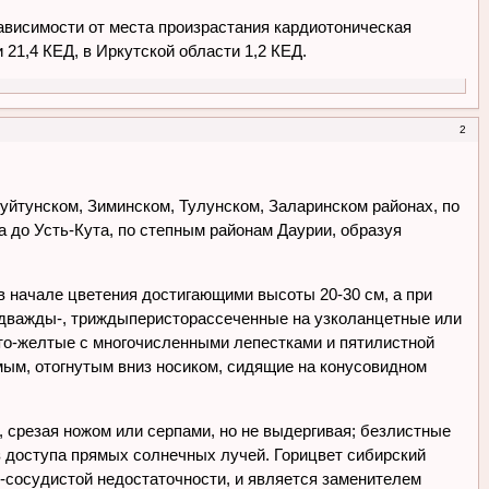
ависимости от места произрастания кардиотоническая
21,4 КЕД, в Иркутской области 1,2 КЕД.
2
Куйтунском, Зиминском, Тулунском, Заларинском районах, по
а до Усть-Кута, по степным районам Даурии, образуя
в начале цветения достигающими высоты 20-30 см, а при
, дважды-, триждыперисторассеченные на узколанцетные или
сто-желтые с многочисленными лепестками и пятилистной
ямым, отогнутым вниз носиком, сидящие на конусовидном
 срезая ножом или серпами, но не выдергивая; безлистные
з доступа прямых солнечных лучей. Горицвет сибирский
-сосудистой недостаточности, и является заменителем