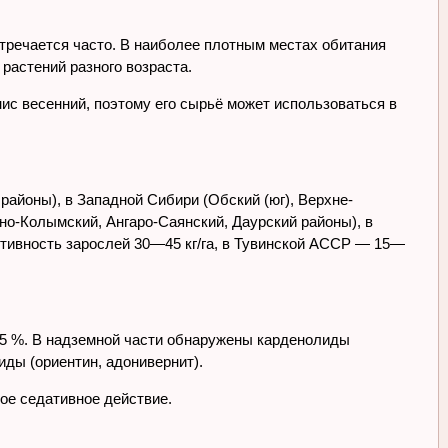
стречается часто. В наиболее плотным местах обитания
 растений разного возраста.
нис весенний, поэтому его сырьё может использоваться в
районы), в Западной Сибири (Обский (юг), Верхне-
ено-Колымский, Ангаро-Саянский, Даурский районы), в
ктивность зарослей 30—45 кг/га, в Тувинской АССР — 15—
05 %. В надземной части обнаружены карденолиды
иды (ориентин, адонивернит).
ое седативное действие.