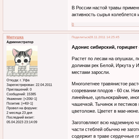
В России настой травы примен
активность сырья колеблется и
0
Милушка
Поделиться
28.11.2011 14:25:45
Администратор
Адонис сибирский, горицвет с
Растет по лесам на опушках, 
долинам рек Белой, Иркута у И
местами заросли.
Откуда:
г. Уфа
Многолетнее травянистое раст
Зарегистрирован
: 22.04.2011
Приглашений:
0
созревании плодов - 60 см. Н
Сообщений:
15385
линейные, цельнокрайние, ино
Уважение:
[+206/-1]
чашечкой. Тычинок и пестиков
Позитив:
[+40/-1]
Провел на форуме:
цветоложе. Цветет в мае-июне
2 месяца 23 дня
Последний визит:
Заготовляют всю надземную ча
05.04.2023 23:14:09
части стеблей обычно не заго
содержит в траве сердечные г