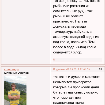
тот же (не покупались новые
рыбы или растения из
сомнительных рук) - так
рыбы и не болеют
практически. Нельзя
допускать перепада
температур: набухать в
аквариум холодной воды из-
под крана, например. Тем
более в воде из-под крана
содержится хлор.
0
александр
50
Поделиться
01.03.2012 12:04:59
Активный участник
так как я и думал в магазине
небыло тех припоратов
которые вы прописали дали
бутылек наз синь, указанно
что помогает при
плавниковои гнили