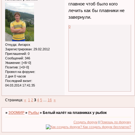
главное чтоб было кого
лечить как бы плавники не
завернули.
0
Откуда:
Ангарск
Зарегистрирован
: 29.02.2012
Приглашений:
0
Сообщений:
346
Уважение:
[+8/-0]
Позитив:
[+0/-0]
Провел на форуме:
2 дня 0 часов
Последний визит:
04.03.2014 17:41:35
Страница:
«
1
2
3
4
5
…
16
»
»
ЗООМИР
»
Рыбы
»
Белый налёт на плавниках у рыбок
Создать форум
|
Помощь по форуму