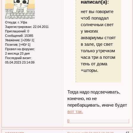
написал(а):
нет вы говорите
чтоб попадал
Откуда:
г. Уфа
солнечныи свет
Зарегистрирован
: 22.04.2011
у многих
Приглашений:
0
Сообщений:
15385
аквариумы стоят
Уважение:
[+206/-1]
в зале, где свет
Позитив:
[+40/-1]
Провел на форуме:
только утречком
2 месяца 23 дня
часа три а потом
Последний визит:
05.04.2023 23:14:09
тень от дома
+шторы.
Тогда надо подсвечивать,
конечно, но не
перебарщивать, иначе будет
вот так.
0
47