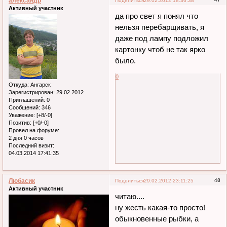
александр
Поделиться
29.02.2012 18:36:38
Активный участник
да про свет я понял что
нельзя перебарщивать, я
даже под лампу подложил
картонку чтоб не так ярко
было.
0
Откуда:
Ангарск
Зарегистрирован
: 29.02.2012
Приглашений:
0
Сообщений:
346
Уважение:
[+8/-0]
Позитив:
[+0/-0]
Провел на форуме:
2 дня 0 часов
Последний визит:
04.03.2014 17:41:35
Любасик
48
Поделиться
29.02.2012 23:11:25
Активный участник
читаю....
ну жесть какая-то просто!
обыкновенные рыбки, а