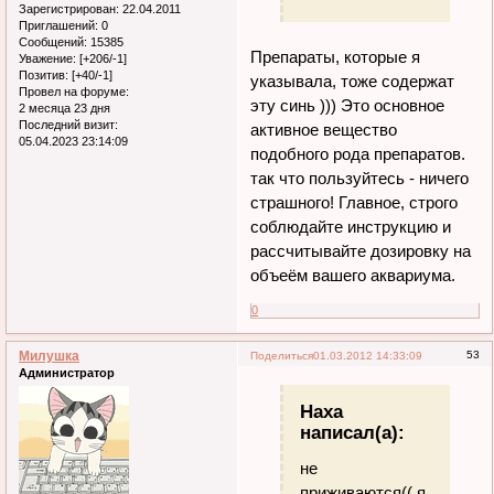
Зарегистрирован
: 22.04.2011
Приглашений:
0
Сообщений:
15385
Препараты, которые я
Уважение:
[+206/-1]
Позитив:
[+40/-1]
указывала, тоже содержат
Провел на форуме:
эту синь ))) Это основное
2 месяца 23 дня
Последний визит:
активное вещество
05.04.2023 23:14:09
подобного рода препаратов.
так что пользуйтесь - ничего
страшного! Главное, строго
соблюдайте инструкцию и
рассчитывайте дозировку на
объеём вашего аквариума.
0
Милушка
53
Поделиться
01.03.2012 14:33:09
Администратор
Наха
написал(а):
не
приживаются(( я