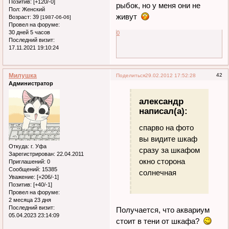
Позитив:
[+120/-0]
рыбок, но у меня они не
Пол:
Женский
живут
Возраст:
39
[1987-06-06]
Провел на форуме:
30 дней 5 часов
0
Последний визит:
17.11.2021 19:10:24
Милушка
42
Поделиться
29.02.2012 17:52:28
Администратор
александр
написал(а):
спарво на фото
вы видите шкаф
Откуда:
г. Уфа
сразу за шкафом
Зарегистрирован
: 22.04.2011
окно сторона
Приглашений:
0
Сообщений:
15385
солнечная
Уважение:
[+206/-1]
Позитив:
[+40/-1]
Провел на форуме:
2 месяца 23 дня
Последний визит:
Получается, что аквариум
05.04.2023 23:14:09
стоит в тени от шкафа?