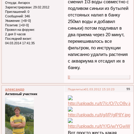
сменил 1\3 воды совместно с
Откуда:
Ангарск
Зарегистрирован
: 29.02.2012
подливом синьки из бутылей
Приглашений:
0
отстояных налил в банку
Сообщений:
346
Уважение:
[+8/-0]
250мл воды и добавил
Позитив:
[+0/-0]
синьки) потом подливал в
Провел на форуме:
два приема через 20 минут,
2 дня 0 часов
Последний визит:
перемешивалось все
04.03.2014 17:41:35
фильтром, по инструкции
написанно удалить растения
с аквариума я отсадил их в
банку.
0
александр
55
Поделиться
01.03.2012 15:10:23
Активный участник
Вот просто жесть какая