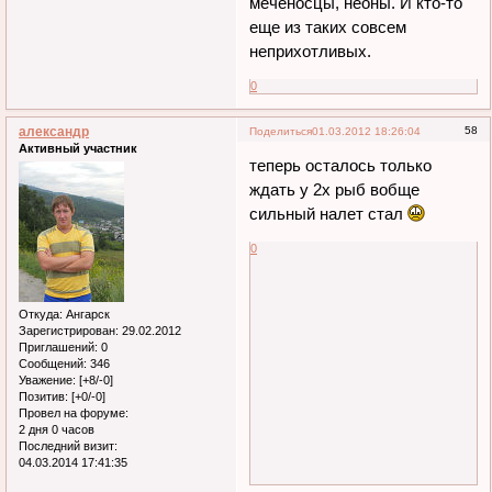
меченосцы, неоны. И кто-то
еще из таких совсем
неприхотливых.
0
александр
58
Поделиться
01.03.2012 18:26:04
Активный участник
теперь осталось только
ждать у 2х рыб вобще
сильный налет стал
0
Откуда:
Ангарск
Зарегистрирован
: 29.02.2012
Приглашений:
0
Сообщений:
346
Уважение:
[+8/-0]
Позитив:
[+0/-0]
Провел на форуме:
2 дня 0 часов
Последний визит:
04.03.2014 17:41:35