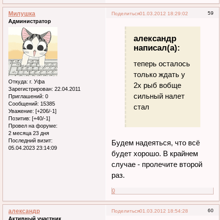
Милушка
59
Поделиться
01.03.2012 18:29:02
Администратор
александр
написал(а):
теперь осталось
только ждать у
Откуда:
г. Уфа
2х рыб вобще
Зарегистрирован
: 22.04.2011
сильный налет
Приглашений:
0
Сообщений:
15385
стал
Уважение:
[+206/-1]
Позитив:
[+40/-1]
Провел на форуме:
2 месяца 23 дня
Последний визит:
Будем надеяться, что всё
05.04.2023 23:14:09
будет хорошо. В крайнем
случае - пролечите второй
раз.
0
александр
60
Поделиться
01.03.2012 18:54:28
Активный участник