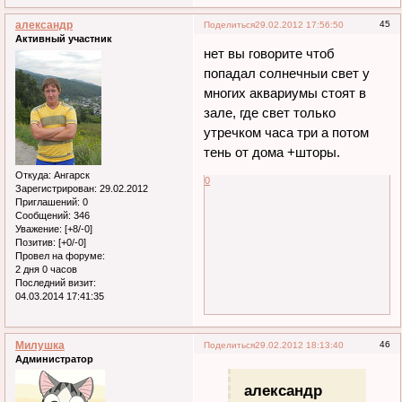
александр
45
Поделиться
29.02.2012 17:56:50
Активный участник
нет вы говорите чтоб
попадал солнечныи свет у
многих аквариумы стоят в
зале, где свет только
утречком часа три а потом
тень от дома +шторы.
Откуда:
Ангарск
0
Зарегистрирован
: 29.02.2012
Приглашений:
0
Сообщений:
346
Уважение:
[+8/-0]
Позитив:
[+0/-0]
Провел на форуме:
2 дня 0 часов
Последний визит:
04.03.2014 17:41:35
Милушка
46
Поделиться
29.02.2012 18:13:40
Администратор
александр