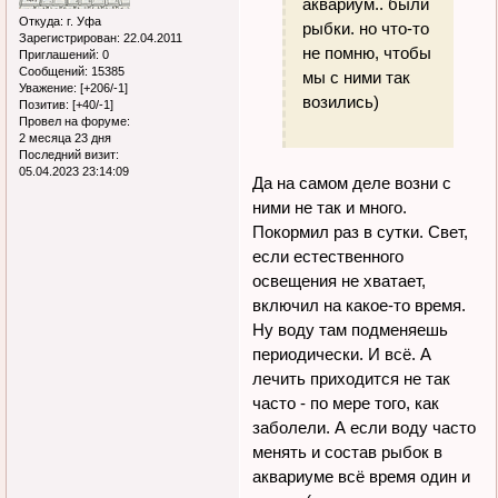
аквариум.. были
Откуда:
г. Уфа
рыбки. но что-то
Зарегистрирован
: 22.04.2011
не помню, чтобы
Приглашений:
0
Сообщений:
15385
мы с ними так
Уважение:
[+206/-1]
возились)
Позитив:
[+40/-1]
Провел на форуме:
2 месяца 23 дня
Последний визит:
05.04.2023 23:14:09
Да на самом деле возни с
ними не так и много.
Покормил раз в сутки. Свет,
если естественного
освещения не хватает,
включил на какое-то время.
Ну воду там подменяешь
периодически. И всё. А
лечить приходится не так
часто - по мере того, как
заболели. А если воду часто
менять и состав рыбок в
аквариуме всё время один и