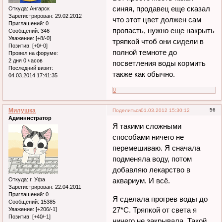
синяя, продавец еще сказал
Откуда:
Ангарск
Зарегистрирован
: 29.02.2012
что этот цвет должен сам
Приглашений:
0
пропасть, нужно еще накрыть
Сообщений:
346
Уважение:
[+8/-0]
тряпкой чтоб они сидели в
Позитив:
[+0/-0]
полной темноте до
Провел на форуме:
2 дня 0 часов
посветления воды кормить
Последний визит:
также как обычно.
04.03.2014 17:41:35
0
Милушка
56
Поделиться
01.03.2012 15:30:12
Администратор
Я такими сложными
способами ничего не
перемешиваю. Я сначала
подменяла воду, потом
добавляю лекарство в
Откуда:
г. Уфа
аквариум. И всё.
Зарегистрирован
: 22.04.2011
Приглашений:
0
Я сделала прогрев воды до
Сообщений:
15385
27*С. Тряпкой от света я
Уважение:
[+206/-1]
Позитив:
[+40/-1]
ничего не закрывала. Такой