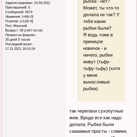
рыбки - нет?
Зарегистрирован
: 24.04.2011
Может, ты что-то
Приглашений:
0
Сообщений:
5674
делала не так? У
Уважение:
[+66/-0]
тебя какие
Позитив:
[+120/-0]
Пол:
Женский
рыбки были?
Возраст:
39
[1987-06-06]
Я ведь тоже в
Провел на форуме:
30 дней 5 часов
приницпе
Последний визит:
новичок - и
17.11.2021 19:10:24
ничего, рыбки
живут (тьфу-
тьфу-тьфу) (хотя
у меня
выносливые
рыбки)
так черепахи сухопутные
жеж. Вроде все как надо
делала. Рыбки были
саааамые просты - сомики,