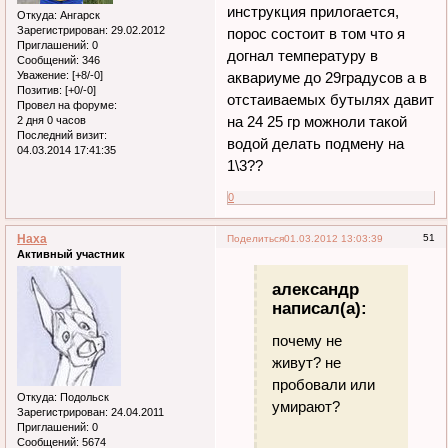
инструкция прилогается,
Откуда:
Ангарск
Зарегистрирован
: 29.02.2012
порос состоит в том что я
Приглашений:
0
догнал температуру в
Сообщений:
346
Уважение:
[+8/-0]
аквариуме до 29градусов а в
Позитив:
[+0/-0]
отстаиваемых бутылях давит
Провел на форуме:
на 24 25 гр можноли такой
2 дня 0 часов
Последний визит:
водой делать подмену на
04.03.2014 17:41:35
1\3??
0
Наха
51
Поделиться
01.03.2012 13:03:39
Активный участник
александр
написал(а):
почему не
живут? не
пробовали или
Откуда:
Подольск
умирают?
Зарегистрирован
: 24.04.2011
Приглашений:
0
Сообщений:
5674