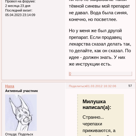
Провел на форуме:
тёмной синевы мой препарат
2 месяца 23 дня
Последний визит:
не давал. Вода была синяя,
05.04.2023 23:14:09
конечно, но посветлее.
Но у меня же был другой
препарат. Если продавец
лекарства сказал делать так,
то делайте, как он сказал. По
идее - должен знать. У них
же инструкции есть.
0
Наха
57
Поделиться
01.03.2012 16:32:06
Активный участник
Милушка
написал(а):
Странно...
черепахи
приживаются, а
Откуда:
Подольск