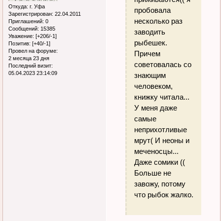
Откуда:
г. Уфа
пробовала
Зарегистрирован
: 22.04.2011
несколько раз
Приглашений:
0
Сообщений:
15385
заводить
Уважение:
[+206/-1]
рыбешек.
Позитив:
[+40/-1]
Провел на форуме:
Причем
2 месяца 23 дня
советовалась со
Последний визит:
05.04.2023 23:14:09
знающим
человеком,
книжку читала...
У меня даже
самые
неприхотливые
мрут( И неоны и
меченосцы...
Даже сомики ((
Больше не
завожу, потому
что рыбок жалко.