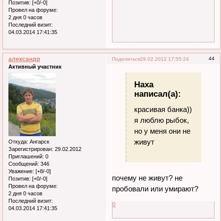
Позитив:
[+0/-0]
Провел на форуме:
2 дня 0 часов
Последний визит:
04.03.2014 17:41:35
александр
44
Поделиться
29.02.2012 17:55:24
Активный участник
Наха
написал(а):
красивая банка))
я люблю рыбок,
но у меня они не
живут
Откуда:
Ангарск
Зарегистрирован
: 29.02.2012
Приглашений:
0
Сообщений:
346
Уважение:
[+8/-0]
почему не живут? не
Позитив:
[+0/-0]
Провел на форуме:
пробовали или умирают?
2 дня 0 часов
Последний визит:
0
04.03.2014 17:41:35