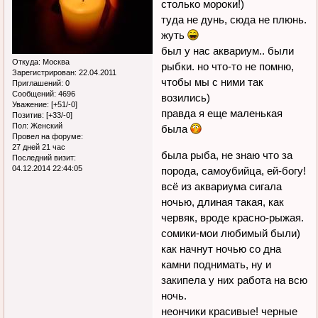
столько мороки!)
туда не дунь, сюда не плюнь.
жуть
был у нас аквариум.. были
Откуда:
Москва
рыбки. но что-то не помню,
Зарегистрирован
: 22.04.2011
чтобы мы с ними так
Приглашений:
0
Сообщений:
4696
возились)
Уважение:
[+51/-0]
правда я еще маленькая
Позитив:
[+33/-0]
Пол:
Женский
была
Провел на форуме:
27 дней 21 час
была рыба, не знаю что за
Последний визит:
04.12.2014 22:44:05
порода, самоубийца, ей-богу!
всё из аквариума сигала
ночью, длиная такая, как
червяк, вроде красно-рыжая.
сомики-мои любимый были)
как начнут ночью со дна
камни поднимать, ну и
закипела у них работа на всю
ночь.
неончики красивые! черные