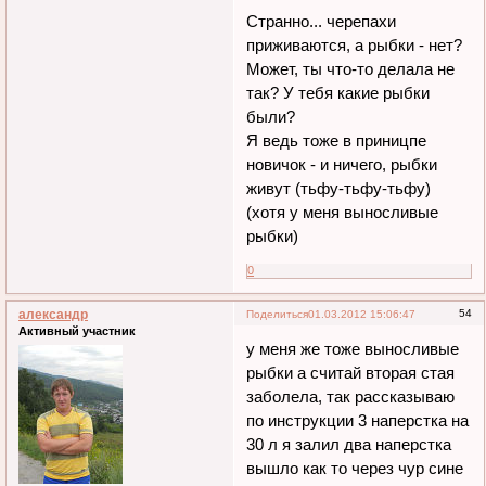
Странно... черепахи
приживаются, а рыбки - нет?
Может, ты что-то делала не
так? У тебя какие рыбки
были?
Я ведь тоже в приницпе
новичок - и ничего, рыбки
живут (тьфу-тьфу-тьфу)
(хотя у меня выносливые
рыбки)
0
александр
54
Поделиться
01.03.2012 15:06:47
Активный участник
у меня же тоже выносливые
рыбки а считай вторая стая
заболела, так рассказываю
по инструкции 3 наперстка на
30 л я залил два наперстка
вышло как то через чур сине