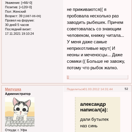
Уважение:
[+66/-0]
Позитив:
[+120/-0]
не приживаются(( я
Пол:
Женский
пробовала несколько раз
Возраст:
39
[1987-06-06]
Провел на форуме:
заводить рыбешек. Причем
30 дней 5 часов
советовалась со знающим
Последний визит:
17.11.2021 19:10:24
человеком, книжку читала...
У меня даже самые
неприхотливые мрут( И
неоны и меченосцы... Даже
сомики (( Больше не завожу,
потому что рыбок жалко.
0
Милушка
52
Поделиться
01.03.2012 14:31:44
Администратор
александр
написал(а):
дали бутылек
наз синь
Откуда:
г. Уфа