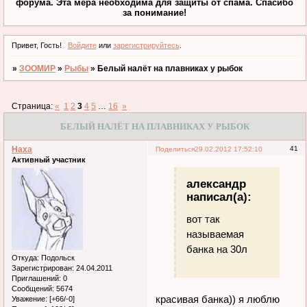
форума. Эта мера необходима для защиты от спама. Спасибо
за понимание!
Привет, Гость!
Войдите
или
зарегистрируйтесь
.
»
ЗООМИР
»
Рыбы
»
Белый налёт на плавниках у рыбок
Страница:
«
1
2
3
4
5
…
16
»
БЕЛЫЙ НАЛЁТ НА ПЛАВНИКАХ У РЫБОК
Наха
41
Поделиться
29.02.2012 17:52:10
Активный участник
александр
написал(а):
вот так
называемая
банка на 30л
Откуда:
Подольск
Зарегистрирован
: 24.04.2011
Приглашений:
0
Сообщений:
5674
красивая банка)) я люблю
Уважение:
[+66/-0]