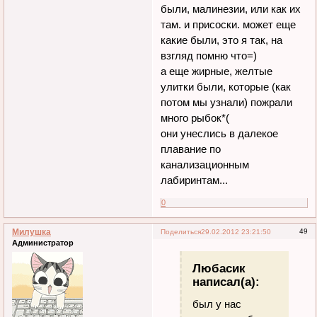
были, малинезии, или как их
там. и присоски. может еще
какие были, это я так, на
взгляд помню что=)
а еще жирные, желтые
улитки были, которые (как
потом мы узнали) пожрали
много рыбок*(
они унеслись в далекое
плавание по
канализационным
лабиринтам...
0
Милушка
49
Поделиться
29.02.2012 23:21:50
Администратор
Любасик
написал(а):
был у нас