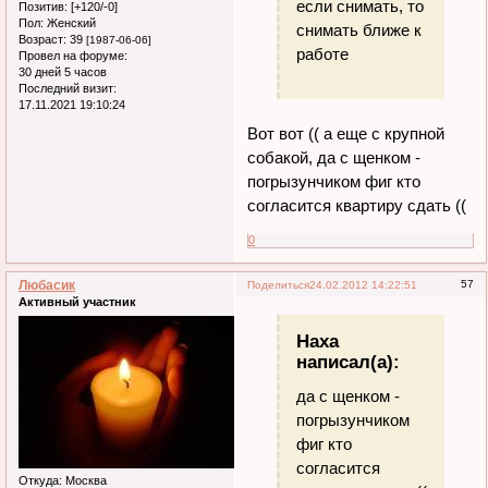
если снимать, то
Позитив:
[+120/-0]
Пол:
Женский
снимать ближе к
Возраст:
39
[1987-06-06]
работе
Провел на форуме:
30 дней 5 часов
Последний визит:
17.11.2021 19:10:24
Вот вот (( а еще с крупной
собакой, да с щенком -
погрызунчиком фиг кто
согласится квартиру сдать ((
0
Любасик
57
Поделиться
24.02.2012 14:22:51
Активный участник
Наха
написал(а):
да с щенком -
погрызунчиком
фиг кто
согласится
Откуда:
Москва