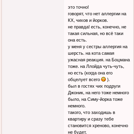
это точно!
говорят, что нет аллергии на
КХ, чихов и йорков.
не правда! есть, конечно, не
такая сильная, но всё таки
она есть.
у меня у сестры аллергия на
шерсть. на кота самая
ужасная реакция. на Боцмана
тоже. на Ллойда чуть-чуть,
но есть (когда она его
обцелует всего
).
был в гостях чих подруги
Джоник, на него тоже немного
было, на Симу-йорка тоже
немного.
такого, что заходишь в
квартиру и сразу тебе
становится хреново, конечно
не будет.