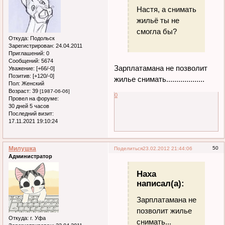
Настя, а снимать
жильё ты не
смогла бы?
Откуда:
Подольск
Зарегистрирован
: 24.04.2011
Приглашений:
0
Сообщений:
5674
Зарплатамана не позволит
Уважение:
[+66/-0]
Позитив:
[+120/-0]
жилье снимать...................
Пол:
Женский
Возраст:
39
[1987-06-06]
0
Провел на форуме:
30 дней 5 часов
Последний визит:
17.11.2021 19:10:24
Милушка
50
Поделиться
23.02.2012 21:44:06
Администратор
Наха
написал(а):
Зарплатамана не
позволит жилье
Откуда:
г. Уфа
снимать...