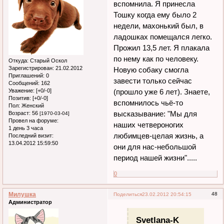
вспомнила. Я принесла
Тошку когда ему было 2
недели, махонький был, в
ладошках помещался легко.
Прожил 13,5 лет. Я плакала
по нему как по человеку.
Откуда:
Старый Оскол
Зарегистрирован
: 21.02.2012
Новую собаку смогла
Приглашений:
0
завести только сейчас
Сообщений:
162
Уважение:
[+0/-0]
(прошло уже 6 лет). Знаете,
Позитив:
[+0/-0]
вспомнилось чьё-то
Пол:
Женский
высказывание: "Мы для
Возраст:
56
[1970-03-04]
Провел на форуме:
наших четвероногих
1 день 3 часа
любимцев-целая жизнь, а
Последний визит:
13.04.2012 15:59:50
они для нас-небольшой
период нашей жизни".....
0
Милушка
48
Поделиться
23.02.2012 20:54:15
Администратор
Svetlana-K