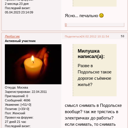
2 месяца 23 дня
Последний визит:
05.04.2023 23:14:09
Ясно... печально
0
Любасик
53
Поделиться
24.02.2012 10:11:54
Активный участник
Милушка
написал(а):
Разве в
Подольске такое
дорогое съёмное
жильё?
Откуда:
Москва
Зарегистрирован
: 22.04.2011
Приглашений:
0
Сообщений:
4696
смысл снимать в Подольске
Уважение:
[+51/-0]
Позитив:
[+33/-0]
вообще? так же трястись в
Пол:
Женский
электричках до работы?
Провел на форуме:
27 дней 21 час
если снимать, то снимать
Последний визит: