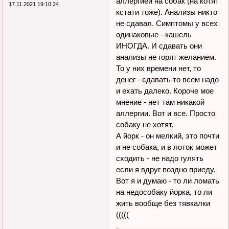
аллергией на собак (на котят
17.11.2021 19:10:24
кстати тоже). Анализы никто
не сдавал. Симптомы у всех
одинаковые - кашель
ИНОГДА. И сдавать они
анализы не горят желанием.
То у них времени нет, то
денег - сдавать то всем надо
и ехать далеко. Короче мое
мнение - нет там никакой
аллергии. Вот и все. Просто
собаку не хотят.
А йорк - он мелкий, это почти
и не собака, и в лоток может
сходить - не надо гулять
если я вдруг поздно приеду.
Вот я и думаю - то ли ломать
на недособаку йорка, то ли
жить вообще без тявкалки
(((((