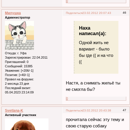
0
Милушка
46
Поделиться
23.02.2012 20:07:43
Администратор
Наха
написал(а):
Одной жить не
вариант - было
Откуда:
г. Уфа
бы где (( и на что
Зарегистрирован
: 22.04.2011
((
Приглашений:
0
Сообщений:
15385
Уважение:
[+206/-1]
Позитив:
[+40/-1]
Провел на форуме:
Настя, а снимать жильё ты
2 месяца 23 дня
Последний визит:
не смогла бы?
05.04.2023 23:14:09
0
Svetlana-K
47
Поделиться
23.02.2012 20:43:38
Активный участник
прочитала сейчас эту тему и
свою старую собаку