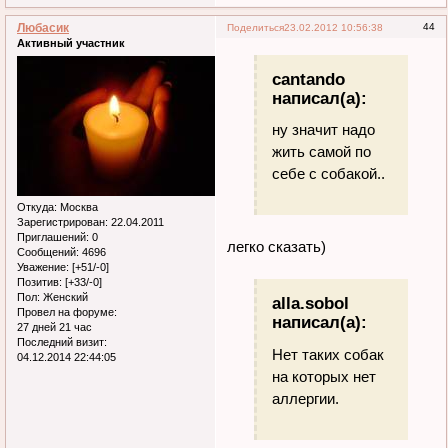
Любасик
44
Поделиться
23.02.2012 10:56:38
Активный участник
cantando
написал(а):
ну значит надо
жить самой по
себе с собакой..
Откуда:
Москва
Зарегистрирован
: 22.04.2011
Приглашений:
0
легко сказать)
Сообщений:
4696
Уважение:
[+51/-0]
Позитив:
[+33/-0]
Пол:
Женский
alla.sobol
Провел на форуме:
написал(а):
27 дней 21 час
Последний визит:
Нет таких собак
04.12.2014 22:44:05
на которых нет
аллергии.