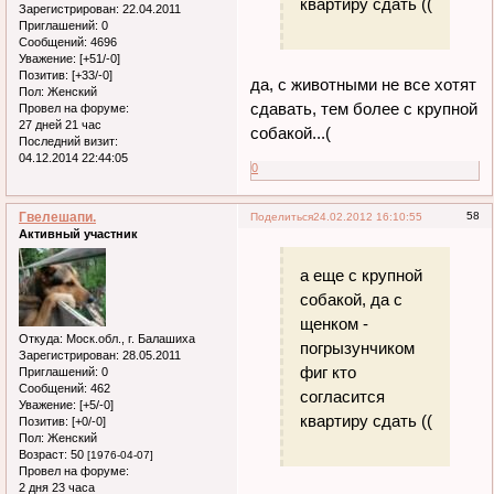
квартиру сдать ((
Зарегистрирован
: 22.04.2011
Приглашений:
0
Сообщений:
4696
Уважение:
[+51/-0]
Позитив:
[+33/-0]
да, с животными не все хотят
Пол:
Женский
сдавать, тем более с крупной
Провел на форуме:
27 дней 21 час
собакой...(
Последний визит:
04.12.2014 22:44:05
0
Гвелешапи.
58
Поделиться
24.02.2012 16:10:55
Активный участник
а еще с крупной
собакой, да с
щенком -
Откуда:
Моск.обл., г. Балашиха
погрызунчиком
Зарегистрирован
: 28.05.2011
фиг кто
Приглашений:
0
Сообщений:
462
согласится
Уважение:
[+5/-0]
квартиру сдать ((
Позитив:
[+0/-0]
Пол:
Женский
Возраст:
50
[1976-04-07]
Провел на форуме:
2 дня 23 часа