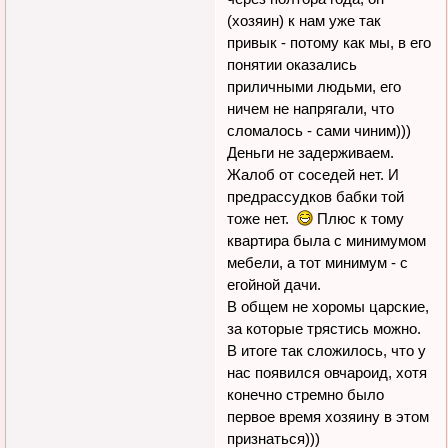
(хозяин) к нам уже так
привык - потому как мы, в его
понятии оказались
приличными людьми, его
ничем не напрягали, что
сломалось - сами чиним)))
Деньги не задерживаем.
Жалоб от соседей нет. И
предрассудков бабки той
тоже нет.
Плюс к тому
квартира была с минимумом
мебели, а тот минимум - с
егойной дачи.
В общем не хоромы царские,
за которые трястись можно.
В итоге так сложилось, что у
нас появился овчароид, хотя
конечно стремно было
первое время хозяину в этом
признаться)))