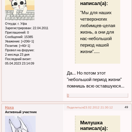
написал(а):
"Мы для наших
четвероногих
Откуда:
г. Уфа
любимцев-целая
Зарегистрирован
: 22.04.2011
жизнь, а они для
Приглашений:
0
Сообщений:
15385
нас-небольшой
Уважение:
[+206/-1]
период нашей
Позитив:
[+40/-1]
Провел на форуме:
жизни".....
2 месяца 23 дня
Последний визит:
05.04.2023 23:14:09
Да... Но потом этот
"небольшой период жизни"
помнишь всю оставшуюся...
0
Наха
49
Поделиться
23.02.2012 21:30:12
Активный участник
Милушка
написал(а):