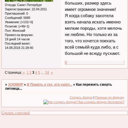
больших, размер здесь
Откуда:
Санкт-Петербург
имеет огромное значение!
Зарегистрирован
: 22.04.2011
Приглашений:
0
Я когда собаку захотела
Сообщений:
5685
взять начала искать именно
Уважение:
[+131/-0]
Позитив:
[+49/-1]
мелкие породы, хотя мелочь
Пол:
Женский
не люблю. Но только из за
Провел на форуме:
19 дней 14 часов
того, что хочется поехать
Последний визит:
всей семьёй куда либо, а с
14.08.2016 21:28:40
большой не всюду пускают.
0
Страница:
«
1
2
3
4
5
…
24
»
»
ЗООМИР
»
В Память о тех, кто ушёл...
»
Как пережить смерть
питомца...
Создать форум
|
Помощь по форуму
Сделать стартовой