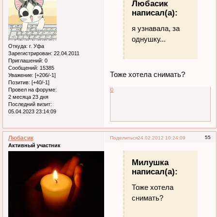
Любасик
написал(а):
я узнавала, за
однушку...
Откуда:
г. Уфа
Зарегистрирован
: 22.04.2011
Приглашений:
0
Сообщений:
15385
Тоже хотела снимать?
Уважение:
[+206/-1]
Позитив:
[+40/-1]
0
Провел на форуме:
2 месяца 23 дня
Последний визит:
05.04.2023 23:14:09
Любасик
55
Поделиться
24.02.2012 10:24:09
Активный участник
Милушка
написал(а):
Тоже хотела
снимать?