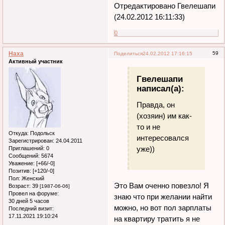
Отредактировано Гвелешапи
(24.02.2012 16:11:33)
0
Наха
59
Поделиться
24.02.2012 17:16:15
Активный участник
Гвелешапи
написал(а):
Правда, он
(хозяин) им как-
то и не
Откуда:
Подольск
интересовался
Зарегистрирован
: 24.04.2011
уже))
Приглашений:
0
Сообщений:
5674
Уважение:
[+66/-0]
Позитив:
[+120/-0]
Пол:
Женский
Это Вам оченно повезло! Я
Возраст:
39
[1987-06-06]
Провел на форуме:
знаю что при желании найти
30 дней 5 часов
можно, но вот пол зарплаты
Последний визит:
17.11.2021 19:10:24
на квартиру тратить я не