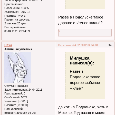
Зарегистрирован
: 22.04.2011
Приглашений:
0
Сообщений:
15385
Уважение:
[+206/-1]
Позитив:
[+40/-1]
Разве в Подольске такое
Провел на форуме:
дорогое съёмное жильё?
2 месяца 23 дня
Последний визит:
0
05.04.2023 23:14:09
Наха
51
Поделиться
24.02.2012 02:54:31
Активный участник
Милушка
написал(а):
Разве в
Подольске такое
дорогое съёмное
Откуда:
Подольск
жильё?
Зарегистрирован
: 24.04.2011
Приглашений:
0
Сообщений:
5674
Уважение:
[+66/-0]
Позитив:
[+120/-0]
да хоть в Подольске, хоть в
Пол:
Женский
Москве. Год назад в моем
Возраст:
39
[1987-06-06]