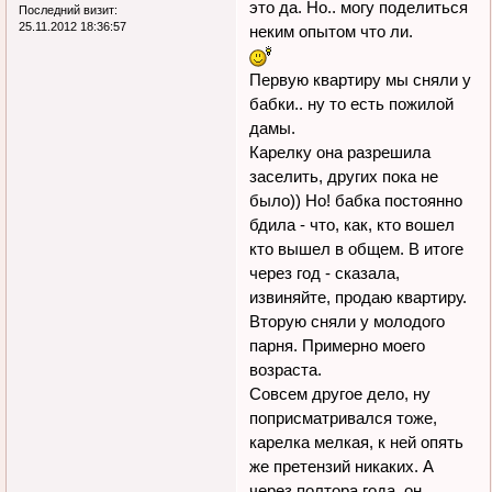
это да. Но.. могу поделиться
Последний визит:
25.11.2012 18:36:57
неким опытом что ли.
Первую квартиру мы сняли у
бабки.. ну то есть пожилой
дамы.
Карелку она разрешила
заселить, других пока не
было)) Но! бабка постоянно
бдила - что, как, кто вошел
кто вышел в общем. В итоге
через год - сказала,
извиняйте, продаю квартиру.
Вторую сняли у молодого
парня. Примерно моего
возраста.
Совсем другое дело, ну
поприсматривался тоже,
карелка мелкая, к ней опять
же претензий никаких. А
через полтора года, он