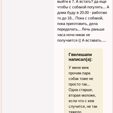
выйти в 7. А встать? да еще
чтобы с собакой погулять... А
дома буду в 20.00 - работаю
то до 18... Пока с собакой,
пока приготовить, дела
переделать... Лечь раньше
часа ночи никак не
получается (( А вставать.....
Гвелешапи
написал(а):
У меня меж
прочим пара
собак тоже не
просто так...
Одна старше,
вторая моложе,
если что с кем
случится, не так
тяжело