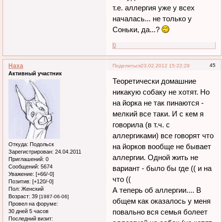
т.е. аллергия уже у всех
началась... не только у
Соньки, да...?
0
Наха
45
Поделиться
23.02.2012 15:22:29
Активный участник
Теоретически домашние
никакую собаку не хотят. Но
на йорка не так пинаются -
мелкий все таки. И с кем я
говорила (в т.ч. с
аллергиками) все говорят что
Откуда:
Подольск
на йорков вообще не бывает
Зарегистрирован
: 24.04.2011
аллергии. Одной жить не
Приглашений:
0
Сообщений:
5674
вариант - было бы где (( и на
Уважение:
[+66/-0]
что ((
Позитив:
[+120/-0]
Пол:
Женский
А теперь об аллергии.... В
Возраст:
39
[1987-06-06]
общем как оказалось у меня
Провел на форуме:
повально вся семья болеет
30 дней 5 часов
Последний визит: