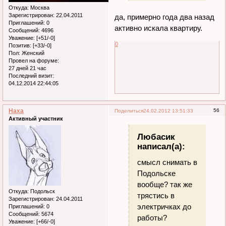
Откуда:
Москва
Зарегистрирован
: 22.04.2011
да, примерно года два назад
Приглашений:
0
активно искала квартиру.
Сообщений:
4696
Уважение:
[+51/-0]
0
Позитив:
[+33/-0]
Пол:
Женский
Провел на форуме:
27 дней 21 час
Последний визит:
04.12.2014 22:44:05
Наха
56
Поделиться
24.02.2012 13:51:33
Активный участник
Любасик
написал(а):
смысл снимать в
Подольске
вообще? так же
Откуда:
Подольск
трястись в
Зарегистрирован
: 24.04.2011
электричках до
Приглашений:
0
Сообщений:
5674
работы?
Уважение:
[+66/-0]