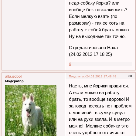
недо-собаку йорка? или
вообще без тявкалки жить?
Если мелкую взять (по
размерам) - так ее хоть на
работу с собой брать можно.
Ну на выходные так точно.
Отредактировано Наха
(24.02.2012 17:18:25)
0
alla.sobol
60
Поделиться
24.02.2012 17:48:48
Модератор
Насть, мне йорики нравятся.
А если можно на работу
брать, то вообще здорово! И
за город поехать нет проблем
с машиной, в сумку сунул
или на руки взяла. И в метро
можно! Мелкие собачки это
очень удобно в отличие от