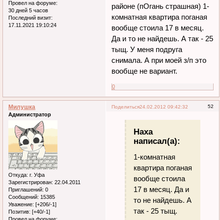
Провел на форуме:
районе (пОгань страшная) 1-
30 дней 5 часов
комнатная квартира поганая
Последний визит:
17.11.2021 19:10:24
вообще стоила 17 в месяц.
Да и то не найдешь. А так - 25
тыщ. У меня подруга
снимала. А при моей з/п это
вообще не вариант.
0
Милушка
52
Поделиться
24.02.2012 09:42:32
Администратор
Наха
написал(а):
1-комнатная
квартира поганая
Откуда:
г. Уфа
вообще стоила
Зарегистрирован
: 22.04.2011
17 в месяц. Да и
Приглашений:
0
Сообщений:
15385
то не найдешь. А
Уважение:
[+206/-1]
так - 25 тыщ.
Позитив:
[+40/-1]
Провел на форуме: