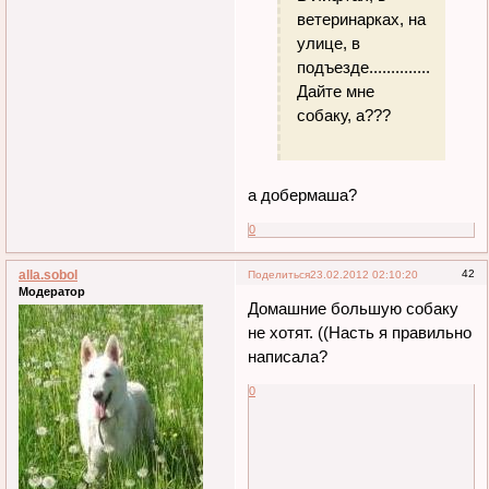
ветеринарках, на
улице, в
подъезде.................
Дайте мне
собаку, а???
а добермаша?
0
alla.sobol
42
Поделиться
23.02.2012 02:10:20
Модератор
Домашние большую собаку
не хотят. ((Насть я правильно
написала?
0