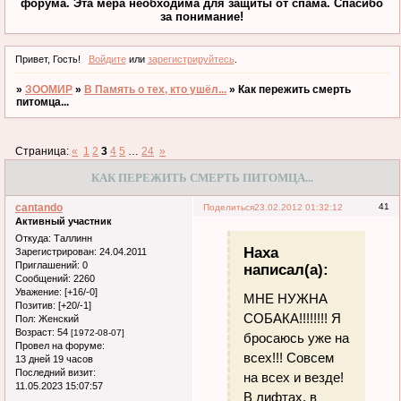
форума. Эта мера необходима для защиты от спама. Спасибо
за понимание!
Привет, Гость!
Войдите
или
зарегистрируйтесь
.
»
ЗООМИР
»
В Память о тех, кто ушёл...
»
Как пережить смерть
питомца...
Страница:
«
1
2
3
4
5
…
24
»
КАК ПЕРЕЖИТЬ СМЕРТЬ ПИТОМЦА...
cantando
41
Поделиться
23.02.2012 01:32:12
Активный участник
Откуда:
Таллинн
Наха
Зарегистрирован
: 24.04.2011
Приглашений:
0
написал(а):
Сообщений:
2260
Уважение:
[+16/-0]
МНЕ НУЖНА
Позитив:
[+20/-1]
СОБАКА!!!!!!!! Я
Пол:
Женский
Возраст:
54
[1972-08-07]
бросаюсь уже на
Провел на форуме:
всех!!! Совсем
13 дней 19 часов
Последний визит:
на всех и везде!
11.05.2023 15:07:57
В лифтах, в