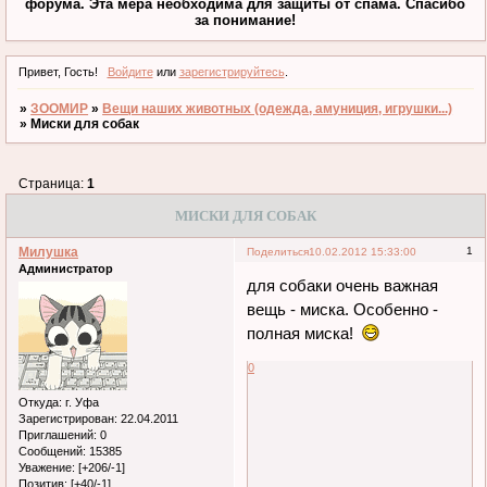
форума. Эта мера необходима для защиты от спама. Спасибо
за понимание!
Привет, Гость!
Войдите
или
зарегистрируйтесь
.
»
ЗООМИР
»
Вещи наших животных (одежда, амуниция, игрушки...)
»
Миски для собак
Страница:
1
МИСКИ ДЛЯ СОБАК
Милушка
1
Поделиться
10.02.2012 15:33:00
Администратор
для собаки очень важная
вещь - миска. Особенно -
полная миска!
0
Откуда:
г. Уфа
Зарегистрирован
: 22.04.2011
Приглашений:
0
Сообщений:
15385
Уважение:
[+206/-1]
Позитив:
[+40/-1]