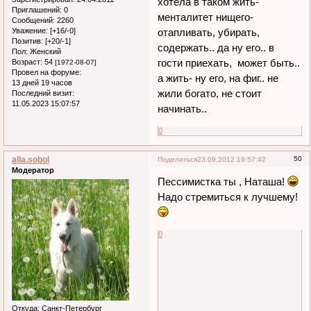
хотела в таком жить-
Приглашений:
0
менталитет нищего-
Сообщений:
2260
Уважение:
[+16/-0]
отапливать, убирать,
Позитив:
[+20/-1]
содержать.. да ну его.. в
Пол:
Женский
гости приехать, может быть..
Возраст:
54
[1972-08-07]
Провел на форуме:
а жить- ну его, на фиг.. не
13 дней 19 часов
жили богато, не стоит
Последний визит:
11.05.2023 15:07:57
начинать..
0
alla.sobol
50
Поделиться
23.09.2012 19:57:42
Модератор
Пессимистка ты , Наташа!
Надо стремиться к лучшему!
0
Откуда:
Санкт-Петербург