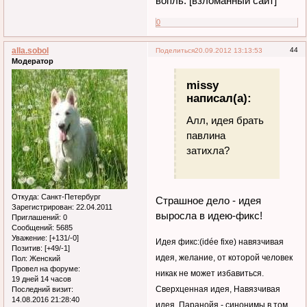
вопль. [взломанный сайт]
0
alla.sobol
44
Поделиться
20.09.2012 13:13:53
Модератор
missy
написал(а):
Алл, идея брать
павлина
затихла?
Откуда:
Санкт-Петербург
Страшное дело - идея
Зарегистрирован
: 22.04.2011
выросла в идею-фикс!
Приглашений:
0
Сообщений:
5685
Уважение:
[+131/-0]
Идея фикс:(idée fixe) навязчивая
Позитив:
[+49/-1]
идея, желание, от которой человек
Пол:
Женский
Провел на форуме:
никак не может избавиться.
19 дней 14 часов
Сверхценная идея, Навязчивая
Последний визит:
14.08.2016 21:28:40
идея, Паранойя - синонимы в том