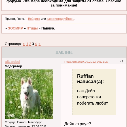
форума. Эта мера необходима для защиты от спама. Спасибо
за понимание!
Привет, Гость!
Войдите
или
зарегистрируйтесь
.
»
ЗООМИР
»
Птицы
»
Павлин.
Страница:
«
1
2
3
4
»
ПАВЛИН.
alla.sobol
41
Поделиться
19.09.2012 20:21:27
Модератор
Ruffian
написал(а):
нас Дейл
наперегонки
побегать любит.
Откуда:
Санкт-Петербург
Дейл страус?
Зарегистрирован
: 22.04.2011