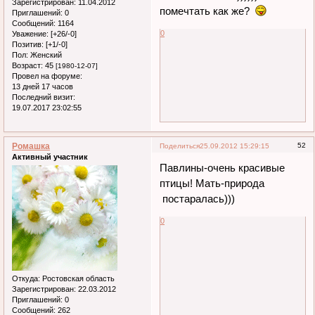
Зарегистрирован
: 11.04.2012
помечтать как же?
Приглашений:
0
Сообщений:
1164
0
Уважение:
[+26/-0]
Позитив:
[+1/-0]
Пол:
Женский
Возраст:
45
[1980-12-07]
Провел на форуме:
13 дней 17 часов
Последний визит:
19.07.2017 23:02:55
Ромашка
52
Поделиться
25.09.2012 15:29:15
Активный участник
Павлины-очень красивые
птицы! Мать-природа
постаралась)))
0
Откуда:
Ростовская область
Зарегистрирован
: 22.03.2012
Приглашений:
0
Сообщений:
262