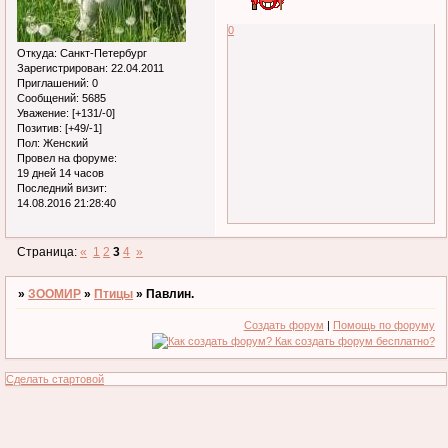
0
Откуда:
Санкт-Петербург
Зарегистрирован
: 22.04.2011
Приглашений:
0
Сообщений:
5685
Уважение:
[+131/-0]
Позитив:
[+49/-1]
Пол:
Женский
Провел на форуме:
19 дней 14 часов
Последний визит:
14.08.2016 21:28:40
Страница:
«
1
2
3
4
»
»
ЗООМИР
»
Птицы
»
Павлин.
Создать форум
|
Помощь по форуму
Сделать стартовой