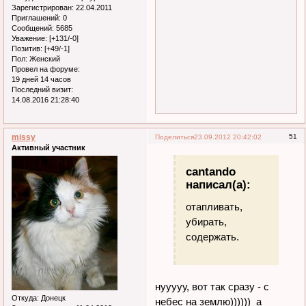
Зарегистрирован
: 22.04.2011
Приглашений:
0
Сообщений:
5685
Уважение:
[+131/-0]
Позитив:
[+49/-1]
Пол:
Женский
Провел на форуме:
19 дней 14 часов
Последний визит:
14.08.2016 21:28:40
missy
51
Поделиться
23.09.2012 20:42:02
Активный участник
cantando
написал(а):
отапливать,
убирать,
содержать.
нууууу, вот так сразу - с
Откуда:
Донецк
небес на землю)))))) а