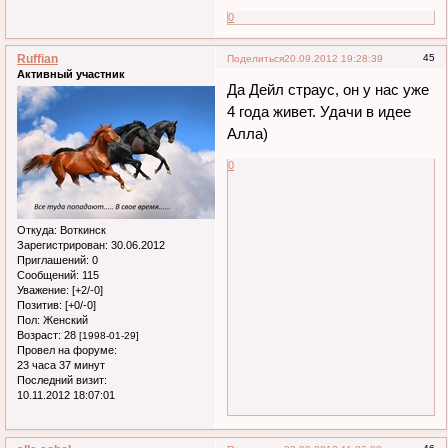
0
Ruffian
45
Поделиться
20.09.2012 19:28:39
Активный участник
Да Дейл страус, он у нас уже
4 года живет. Удачи в идее
Алла)
0
Откуда:
Воткинск
Зарегистрирован
: 30.06.2012
Приглашений:
0
Сообщений:
115
Уважение:
[+2/-0]
Позитив:
[+0/-0]
Пол:
Женский
Возраст:
28
[1998-01-29]
Провел на форуме:
23 часа 37 минут
Последний визит:
10.11.2012 18:07:01