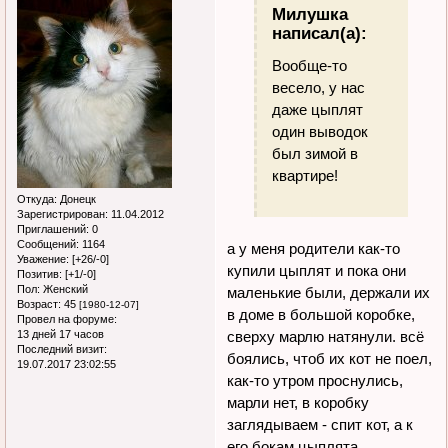
Милушка
написал(а):
Вообще-то
весело, у нас
даже цыплят
один выводок
был зимой в
квартире!
Откуда:
Донецк
Зарегистрирован
: 11.04.2012
Приглашений:
0
Сообщений:
1164
а у меня родители как-то
Уважение:
[+26/-0]
купили цыплят и пока они
Позитив:
[+1/-0]
Пол:
Женский
маленькие были, держали их
Возраст:
45
[1980-12-07]
в доме в большой коробке,
Провел на форуме:
сверху марлю натянули. всё
13 дней 17 часов
Последний визит:
боялись, чтоб их кот не поел,
19.07.2017 23:02:55
как-то утром проснулись,
марли нет, в коробку
заглядываем - спит кот, а к
его бокам цыплята