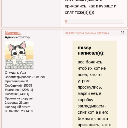
прижались, как к курице и
спят тоже)))))))
0
Милушка
59
Поделиться
15.03.2013 09:49:11
Администратор
missy
написал(а):
всё боялись,
чтоб их кот не
Откуда:
г. Уфа
поел, как-то
Зарегистрирован
: 22.04.2011
утром
Приглашений:
0
Сообщений:
15385
проснулись,
Уважение:
[+206/-1]
марли нет, в
Позитив:
[+40/-1]
Провел на форуме:
коробку
2 месяца 23 дня
заглядываем -
Последний визит:
05.04.2023 23:14:09
спит кот, а к его
бокам цыплята
прижались, как к