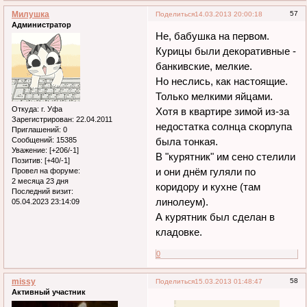
Милушка
57
Поделиться
14.03.2013 20:00:18
Администратор
Не, бабушка на первом.
Курицы были декоративные -
банкивские, мелкие.
Но неслись, как настоящие.
Только мелкими яйцами.
Откуда:
г. Уфа
Хотя в квартире зимой из-за
Зарегистрирован
: 22.04.2011
недостатка солнца скорлупа
Приглашений:
0
была тонкая.
Сообщений:
15385
Уважение:
[+206/-1]
В "курятник" им сено стелили
Позитив:
[+40/-1]
и они днём гуляли по
Провел на форуме:
2 месяца 23 дня
коридору и кухне (там
Последний визит:
линолеум).
05.04.2023 23:14:09
А курятник был сделан в
кладовке.
0
missy
58
Поделиться
15.03.2013 01:48:47
Активный участник