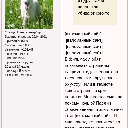
и вдруг такой
вопль, как
убивают кого-то,
Откуда:
Санкт-Петербург
[взломанный сайт]
Зарегистрирован
: 22.04.2011
[взломанный сайт]
Приглашений:
0
Сообщений:
5685
[взломанный сайт]
Уважение:
[+131/-0]
[взломанный сайт]
Позитив:
[+49/-1]
Пол:
Женский
В фильмах любят
Провел на форуме:
показывать страшилки,
19 дней 14 часов
например: идет человек по
Последний визит:
14.08.2016 21:28:40
лесу ночью и вдруг сова -
Уху-Уху! Или в темноте
такой страшный крик
павлина. Мне всегда смешно,
почему ночью? Павлин
обыкновенная птица и ночью
спит [взломанный сайт] И
мне почему то нравится этот