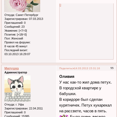
0
Откуда:
Санкт-Петербург
Зарегистрирован
: 07.03.2013
Приглашений:
0
Сообщений:
23
Уважение:
[+7/-0]
Позитив:
[+18/-0]
Пол:
Женский
Провел на форуме:
8 часов 45 минут
Последний визит:
03.10.2013 16:29:07
Милушка
55
Поделиться
14.03.2013 15:31:16
Администратор
Оливия
У нас как-то жил дома петух.
В городской квартире у
бабушки.
В коридоре был сделан
Откуда:
г. Уфа
курятничек. Петух кукарекал
Зарегистрирован
: 22.04.2011
на рассвете, часов в пять.
Приглашений:
0
Было очень весело.
Сообщений:
15385