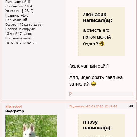
Приглашений:
0
Сообщений:
1164
Уважение:
[+26/-0]
Любасик
Позитив:
[+1/-0]
написал(а):
Пол:
Женский
Возраст:
45
[1980-12-07]
Провел на форуме:
а съесть его
13 дней 17 часов
потом можнА
Последний визит:
будет?
19.07.2017 23:02:55
[взломанный сайт]
Алл, идея брать павлина
затихла?
0
alla.sobol
43
Поделиться
20.09.2012 12:49:44
Модератор
missy
написал(а):