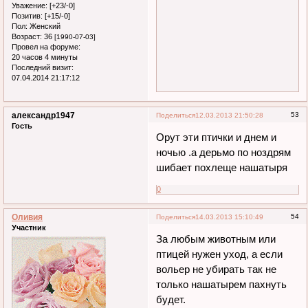
Уважение:
[+23/-0]
Позитив:
[+15/-0]
Пол:
Женский
Возраст:
36
[1990-07-03]
Провел на форуме:
20 часов 4 минуты
Последний визит:
07.04.2014 21:17:12
александр1947
53
Поделиться
12.03.2013 21:50:28
Гость
Орут эти птички и днем и
ночью .а дерьмо по ноздрям
шибает похлеще нашатыря
0
Оливия
54
Поделиться
14.03.2013 15:10:49
Участник
За любым животным или
птицей нужен уход, а если
вольер не убирать так не
только нашатырем пахнуть
будет.