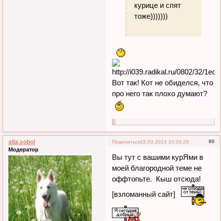
курице и спят
тоже)))))))
Вот так! Кот не обиделся, что
про него так плохо думают?
0
alla.sobol
60
Поделиться
15.03.2013 10:33:26
Модератор
Вы тут с вашими курЯми в
моей благородной теме не
оффтопьте. Кыш отсюда!
[взломанный сайт]