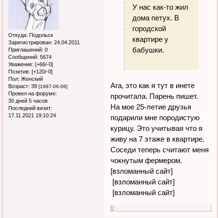
У нас как-то жил
дома петух. В
городской
Откуда:
Подольск
квартире у
Зарегистрирован
: 24.04.2011
бабушки.
Приглашений:
0
Сообщений:
5674
Уважение:
[+66/-0]
Позитив:
[+120/-0]
Пол:
Женский
Ага, это как я тут в инете
Возраст:
39
[1987-06-06]
Провел на форуме:
прочитала. Парень пишет.
30 дней 5 часов
На мое 25-летие друзья
Последний визит:
17.11.2021 19:10:24
подарили мне породистую
курицу. Это учитывая что я
живу на 7 этаже в квартире.
Соседи теперь считают меня
чокнутым фермером.
[взломанный сайт]
[взломанный сайт]
[взломанный сайт]
0