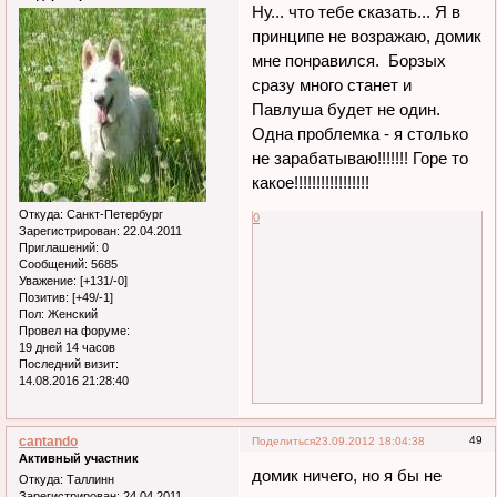
Ну... что тебе сказать... Я в
принципе не возражаю, домик
мне понравился. Борзых
сразу много станет и
Павлуша будет не один.
Одна проблемка - я столько
не зарабатываю!!!!!!! Горе то
какое!!!!!!!!!!!!!!!!!
Откуда:
Санкт-Петербург
0
Зарегистрирован
: 22.04.2011
Приглашений:
0
Сообщений:
5685
Уважение:
[+131/-0]
Позитив:
[+49/-1]
Пол:
Женский
Провел на форуме:
19 дней 14 часов
Последний визит:
14.08.2016 21:28:40
cantando
49
Поделиться
23.09.2012 18:04:38
Активный участник
домик ничего, но я бы не
Откуда:
Таллинн
Зарегистрирован
: 24.04.2011