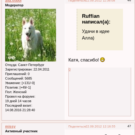
alla.sobol
46
Поделиться
22.09.2012 11:36:08
Модератор
Ruffian
написал(а):
Удачи в идее
Алла)
Катя, спасибо!
Откуда:
Санкт-Петербург
0
Зарегистрирован
: 22.04.2011
Приглашений:
0
Сообщений:
5685
Уважение:
[+131/-0]
Позитив:
[+49/-1]
Пол:
Женский
Провел на форуме:
19 дней 14 часов
Последний визит:
14.08.2016 21:28:40
missy
47
Поделиться
22.09.2012 12:16:55
Активный участник