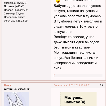
Уважение:
[+206/-1]
Бабушка доставала орущего
Позитив:
[+40/-1]
Провел на форуме:
петуха, тащила на кухню и
2 месяца 23 дня
упаковывала там в тумбочку.
Последний визит:
05.04.2023 23:14:09
В тумбочке петух замолкал и
сидел молча, в 10 утра его
выпускали.
Вообще-то весело, у нас
даже цыплят один выводок
был зимой в квартире!
Моя тогдашняя волнистая
попугайка бегала за ними и
копировал их поведение и
писк.
0
Наха
56
Поделиться
14.03.2013 17:04:31
Активный участник
Милушка
написал(а):