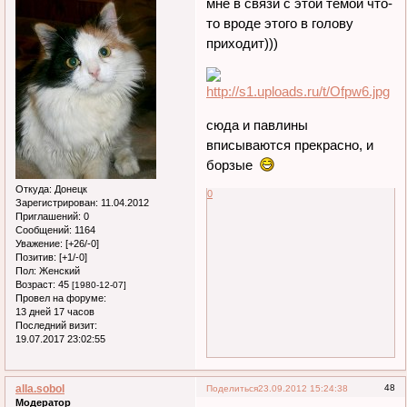
мне в связи с этой темой что-
то вроде этого в голову
приходит)))
сюда и павлины
вписываются прекрасно, и
борзые
Откуда:
Донецк
0
Зарегистрирован
: 11.04.2012
Приглашений:
0
Сообщений:
1164
Уважение:
[+26/-0]
Позитив:
[+1/-0]
Пол:
Женский
Возраст:
45
[1980-12-07]
Провел на форуме:
13 дней 17 часов
Последний визит:
19.07.2017 23:02:55
alla.sobol
48
Поделиться
23.09.2012 15:24:38
Модератор