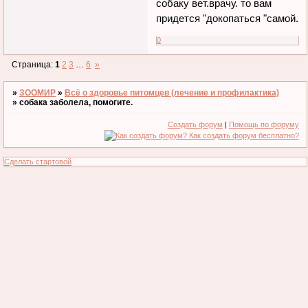
собаку вет.врачу. то вам
придется "докопаться "самой.
0
Страница:
1
2
3
…
6
»
»
ЗООМИР
»
Всё о здоровье питомцев (лечение и профилактика)
»
собака заболела, помогите.
Создать форум
|
Помощь по форуму
Сделать стартовой