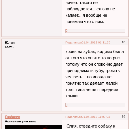
ничего такого не
наблюдается... слюна не
капает... я вообще не
понимаю что с ним.
0
Юлия
18
Поделиться
01.04.2012 01:31:25
Гость
кровь на зубах, видимо была
от того что он что то погрыз.
потому что он спокойно дает
приподнимать губу, трогать
челюсть... но иногда не
понятно так делает, лапой
трет, типа чешет передние
клыки
0
Любасик
19
Поделиться
01.04.2012 11:07:04
Активный участник
Юлия, отведите собаку к