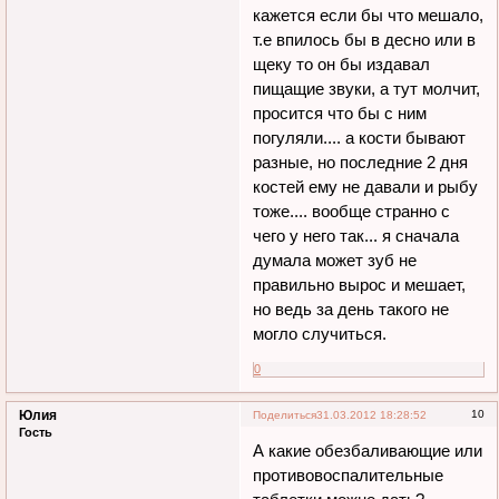
кажется если бы что мешало,
т.е впилось бы в десно или в
щеку то он бы издавал
пищащие звуки, а тут молчит,
просится что бы с ним
погуляли.... а кости бывают
разные, но последние 2 дня
костей ему не давали и рыбу
тоже.... вообще странно с
чего у него так... я сначала
думала может зуб не
правильно вырос и мешает,
но ведь за день такого не
могло случиться.
0
Юлия
10
Поделиться
31.03.2012 18:28:52
Гость
А какие обезбаливающие или
противовоспалительные