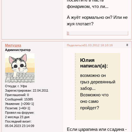
фонариком, что ли...
А жуёт нормально он? Или не
жуя глотает?
0
Милушка
8
Поделиться
31.03.2012 18:10:16
Администратор
Юлия
написал(а):
возможно он
грыз деревянный
Откуда:
г. Уфа
забор...
Зарегистрирован
: 22.04.2011
Возможно что
Приглашений:
0
Сообщений:
15385
оно само
Уважение:
[+206/-1]
пройдет?
Позитив:
[+40/-1]
Провел на форуме:
2 месяца 23 дня
Последний визит:
05.04.2023 23:14:09
Если царапина или ссадина -