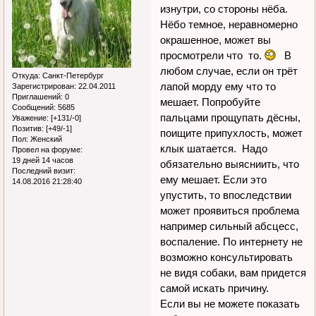
изнутри, со стороны нёба.
Нёбо темное, неравномерно
окрашенное, может вы
просмотрели что то.
В
любом случае, если он трёт
Откуда:
Санкт-Петербург
лапой морду ему что то
Зарегистрирован
: 22.04.2011
Приглашений:
0
мешает. Попробуйте
Сообщений:
5685
пальцами прощупать дёсны,
Уважение:
[+131/-0]
Позитив:
[+49/-1]
поищите припухлость, может
Пол:
Женский
клык шатается. Надо
Провел на форуме:
19 дней 14 часов
обязательно выясниить, что
Последний визит:
ему мешает. Если это
14.08.2016 21:28:40
упустить, то впоследствии
может проявиться проблема
например сильный абсцесс,
воспаление. По интернету не
возможно консультировать
не видя собаки, вам придется
самой искать причину.
Если вы не можете показать