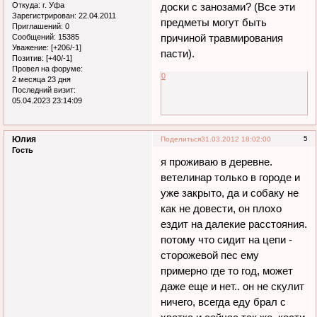
Откуда:
г. Уфа
доски с занозами? (Все эти
Зарегистрирован
: 22.04.2011
предметы могут быть
Приглашений:
0
причиной травмирования
Сообщений:
15385
Уважение:
[+206/-1]
пасти).
Позитив:
[+40/-1]
Провел на форуме:
0
2 месяца 23 дня
Последний визит:
05.04.2023 23:14:09
Юлия
5
Поделиться
31.03.2012 18:02:00
Гость
я проживаю в деревне.
ветелинар только в городе и
уже закрыто, да и собаку не
как не довести, он плохо
ездит на далекие расстояния.
потому что сидит на цепи -
сторожевой пес ему
примерно где то год, может
даже еще и нет.. он не скулит
ничего, всегда еду брал с