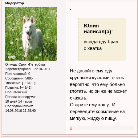
Модератор
.
Юлия
написал(а):
всегда еду брал
с хватка
Откуда:
Санкт-Петербург
Зарегистрирован
: 22.04.2011
Не давайте ему еду
Приглашений:
0
крупными кусками, очень
Сообщений:
5685
Уважение:
[+131/-0]
вероятно, что ему больно
Позитив:
[+49/-1]
глотать, но он же не может
Пол:
Женский
Провел на форуме:
сказать.
19 дней 14 часов
Сварите ему кашу. И
Последний визит:
переведите кормление на
14.08.2016 21:28:40
мягкую, жидкую пищу.
0