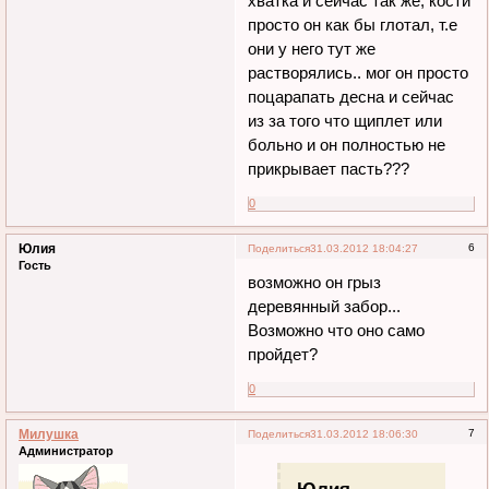
хватка и сейчас так же, кости
просто он как бы глотал, т.е
они у него тут же
растворялись.. мог он просто
поцарапать десна и сейчас
из за того что щиплет или
больно и он полностью не
прикрывает пасть???
0
Юлия
6
Поделиться
31.03.2012 18:04:27
Гость
возможно он грыз
деревянный забор...
Возможно что оно само
пройдет?
0
Милушка
7
Поделиться
31.03.2012 18:06:30
Администратор