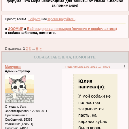
форума. Эта мера необходима для защиты от спама. Спасибо
за понимание!
Привет, Гость!
Войдите
или
зарегистрируйтесь
.
»
ЗООМИР
»
Всё о здоровье питомцев (лечение и профилактика)
»
собака заболела, помогите.
Страница:
1
2
3
…
6
»
СОБАКА ЗАБОЛЕЛА, ПОМОГИТЕ.
Милушка
1
Поделиться
31.03.2012 17:45:06
Администратор
Юлия
написал(а):
У мой собаки не
полностью
Откуда:
г. Уфа
закрывается
Зарегистрирован
: 22.04.2011
пасть, на
Приглашений:
0
Сообщений:
15385
верхних зубах
Уважение:
[+206/-1]
была кровь,
Позитив:
[+40/-1]