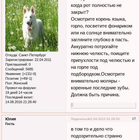
когда рот полностью не
закрыт?
Осмотрите корень языка,
горло, посветите фонариком
или на солнце внимательно
загляните глубоко в пасть.
Аккуратно потрогайте
нижнюю челюсть, поищите
Откуда:
Санкт-Петербург
припухлости под челюстью и
Зарегистрирован
: 22.04.2011
Приглашений:
0
на горле под
Сообщений:
5685
подбородком.Осмотрите
Уважение:
[+131/-0]
Позитив:
[+49/-1]
внимательно моляры -
Пол:
Женский
коренные последние зубы.
Провел на форуме:
19 дней 14 часов
Должна быть причина.
Последний визит:
14.08.2016 21:28:40
0
Юлия
17
Поделиться
01.04.2012 01:26:33
Гость
в том то и дело что
подозрительно странно