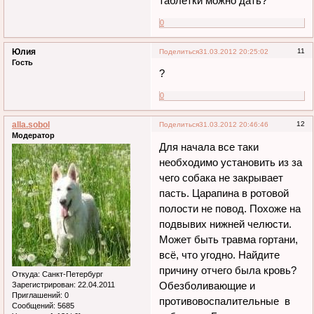
таблетки можно дать?
0
Юлия
11
Поделиться
31.03.2012 20:25:02
Гость
?
0
alla.sobol
12
Поделиться
31.03.2012 20:46:46
Модератор
Для начала все таки
необходимо установить из за
чего собака не закрывает
пасть. Царапина в ротовой
полости не повод. Похоже на
подвывих нижней челюсти.
Может быть травма гортани,
всё, что угодно. Найдите
причину отчего была кровь?
Откуда:
Санкт-Петербург
Обезболивающие и
Зарегистрирован
: 22.04.2011
Приглашений:
0
противовоспалительные в
Сообщений:
5685