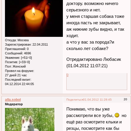
доктору. возможно ничего
серьезного и нет.
у меня старшая собака тоже
иногда пасть не закрывает,
аж нижние зубы видно, и так
ходит.
Откуда:
Москва
а что у вас за порода?и
Зарегистрирован
: 22.04.2011
сколько лет собаке?
Приглашений:
0
Сообщений:
4696
Уважение:
[+51/-0]
Отредактировано Любасик
Позитив:
[+33/-0]
(01.04.2012 11:07:21)
Пол:
Женский
Провел на форуме:
0
27 дней 21 час
Последний визит:
04.12.2014 22:44:05
alla.sobol
20
Поделиться
01.04.2012 11:28:45
Модератор
Понимаю, что вы уже
рассмотрели все зубы,
но
ещё раз осмотрите клыки и
резцы, посмотрите как бы