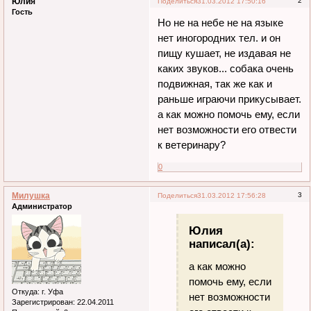
Юлия
2
Поделиться
31.03.2012 17:50:16
Гость
Но не на небе не на языке
нет иногородних тел. и он
пищу кушает, не издавая не
каких звуков... собака очень
подвижная, так же как и
раньше играючи прикусывает.
а как можно помочь ему, если
нет возможности его отвести
к ветеринару?
0
Милушка
3
Поделиться
31.03.2012 17:56:28
Администратор
Юлия
написал(а):
а как можно
помочь ему, если
Откуда:
г. Уфа
нет возможности
Зарегистрирован
: 22.04.2011