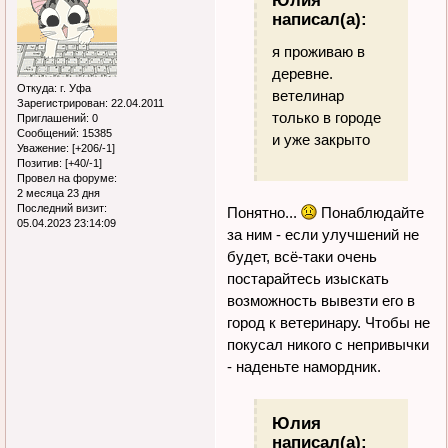
Юлия
написал(а):
я проживаю в
деревне.
Откуда:
г. Уфа
ветелинар
Зарегистрирован
: 22.04.2011
только в городе
Приглашений:
0
Сообщений:
15385
и уже закрыто
Уважение:
[+206/-1]
Позитив:
[+40/-1]
Провел на форуме:
2 месяца 23 дня
Последний визит:
Понятно...
Понаблюдайте
05.04.2023 23:14:09
за ним - если улучшений не
будет, всё-таки очень
постарайтесь изыскать
возможность вывезти его в
город к ветеринару. Чтобы не
покусал никого с непривычки
- наденьте намордник.
Юлия
написал(а):