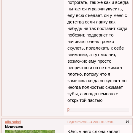
потрогать, так же как и всегда
пытается играючи укусить,
еду всю съедает. он у меня с
детства если лапку как
нибудь не так поставит когда
побежит, подвернет то
начинает очень громко
скулеть, привлекать к себе
внимание, а тут молчит,
возможно ему просто
неприятно и он не сжимает
плотно, потому что я
заметила когда он кушает он
иногда полностью сжимает
зубы, а иногда немного с
открытой пастью.
0
alla.sobol
16
Поделиться
01.04.2012 01:06:01
Модератор
Юля, у него слюна капает