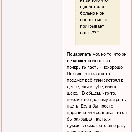
из за того что
щиплет или
больно и он
полностью не
прикрывает
пасть???
Поцарапать мог, но то, что он
не может
полностью
прикрыть пасть - нехорошо.
Похоже, что какой-то
предмет всё-таки застрял в
десне, или в зубе, или в
щеке... В общем, что-то,
похоже, не даёт ему закрыть
пасть. Если бы просто
царапина или ссадина - то он
бы закрывал пасть, я
думаю... осмотрите ещё раз,
посветите в пасть