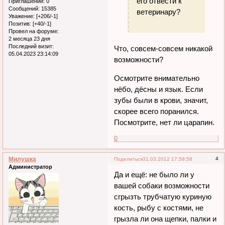
его отвести к
Приглашений:
0
Сообщений:
15385
ветеринару?
Уважение:
[+206/-1]
Позитив:
[+40/-1]
Провел на форуме:
2 месяца 23 дня
Последний визит:
Что, совсем-совсем никакой
05.04.2023 23:14:09
возможности?
Осмотрите внимательно
нёбо, дёсны и язык. Если
зубы были в крови, значит,
скорее всего поранился.
Посмотрите, нет ли царапин.
0
Милушка
4
Поделиться
31.03.2012 17:59:58
Администратор
Да и ещё: не было ли у
вашей собаки возможности
сгрызть трубчатую куриную
кость, рыбу с костями, не
грызла ли она щепки, палки и