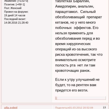
таблетках Баралгин,
Уважение:
[+131/-0]
Позитив:
[+49/-1]
Амидопирин, анальгин,
Пол:
Женский
парацетамол. Сильный
Провел на форуме:
19 дней 14 часов
обезболивающий препарат
Последний визит:
кетанов, но у него много
14.08.2016 21:28:40
побочных эффектов. Его
нельзя применять для
обезболивания перед и во
время хирургических
операций из-за высокого
риска кровотечения, так что
внимательно осмотрите
полость рта нет ли там
кровоточащих ранок.
Если к утру улучшений не
будет, то на рентген вам
придется его везти.
0
alla.sobol
13
Поделиться
31.03.2012 20:52:08