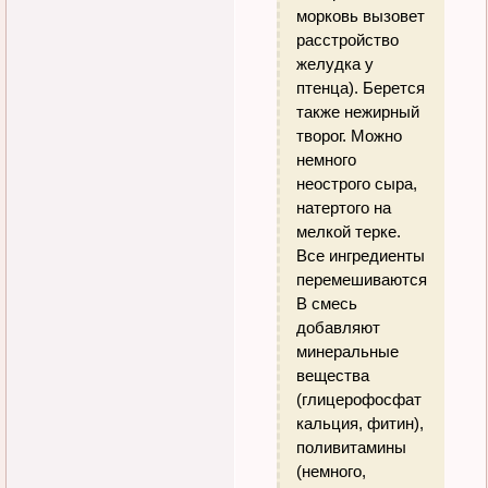
морковь вызовет
расстройство
желудка у
птенца). Берется
также нежирный
творог. Можно
немного
неострого сыра,
натертого на
мелкой терке.
Все ингредиенты
перемешиваются.
В смесь
добавляют
минеральные
вещества
(глицерофосфат
кальция, фитин),
поливитамины
(немного,