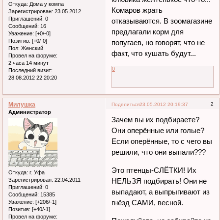
Откуда:
Дома у компа
Комаров жрать
Зарегистрирован
: 23.05.2012
Приглашений:
0
отказываются. В зоомагазине
Сообщений:
16
предлагали корм для
Уважение:
[+0/-0]
Позитив:
[+0/-0]
попугаев, но говорят, что не
Пол:
Женский
факт, что кушать будут...
Провел на форуме:
2 часа 14 минут
0
Последний визит:
28.08.2012 22:20:20
Милушка
2
Поделиться
23.05.2012 20:19:37
Администратор
Зачем вы их подбираете?
Они оперённые или голые?
Если оперённые, то с чего вы
решили, что они выпали???
Это птенцы-СЛЁТКИ! Их
Откуда:
г. Уфа
Зарегистрирован
: 22.04.2011
НЕЛЬЗЯ подбирать! Они не
Приглашений:
0
выпадают, а выпрыгивают из
Сообщений:
15385
гнёзд САМИ, весной.
Уважение:
[+206/-1]
Позитив:
[+40/-1]
Провел на форуме: