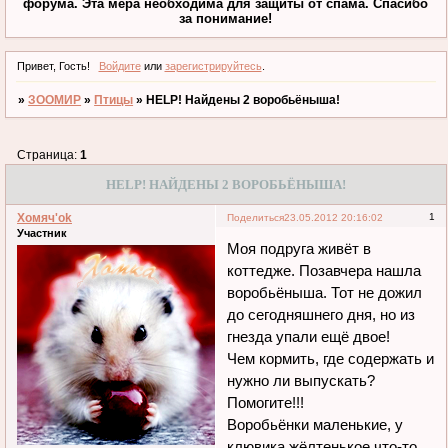
форума. Эта мера необходима для защиты от спама. Спасибо
за понимание!
Привет, Гость!
Войдите
или
зарегистрируйтесь
.
»
ЗООМИР
»
Птицы
»
HELP! Найдены 2 воробьёныша!
Страница:
1
HELP! НАЙДЕНЫ 2 ВОРОБЬЁНЫША!
Хомяч'ok
1
Поделиться
23.05.2012 20:16:02
Участник
Моя подруга живёт в
коттедже. Позавчера нашла
воробьёныша. Тот не дожил
до сегодняшнего дня, но из
гнезда упали ещё двое!
Чем кормить, где содержать и
нужно ли выпускать?
Помогите!!!
Воробьёнки маленькие, у
клювика жёлтенькое что-то...