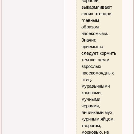
воробей,
выкармливают
своих птенцов
главным
образом
насекомыми.
Значит,
приемыша
следует кормить
тем же, чем и
взрослых
насекомоядных
птиц:
муравьиными
коконами,
мучными
червями,
личинками мух,
куриным яйцом,
творогом,
морковью, не