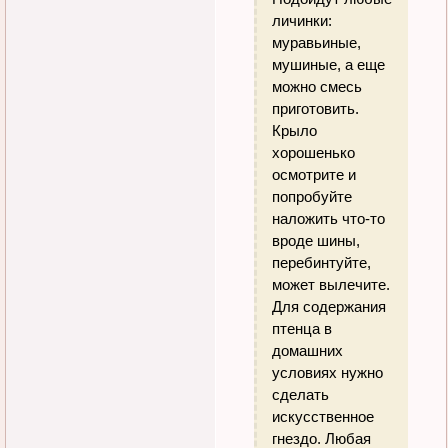
личинки:
муравьиные,
мушиные, а еще
можно смесь
приготовить.
Крыло
хорошенько
осмотрите и
попробуйте
наложить что-то
вроде шины,
перебинтуйте,
может вылечите.
Для содержания
птенца в
домашних
условиях нужно
сделать
искусственное
гнездо. Любая