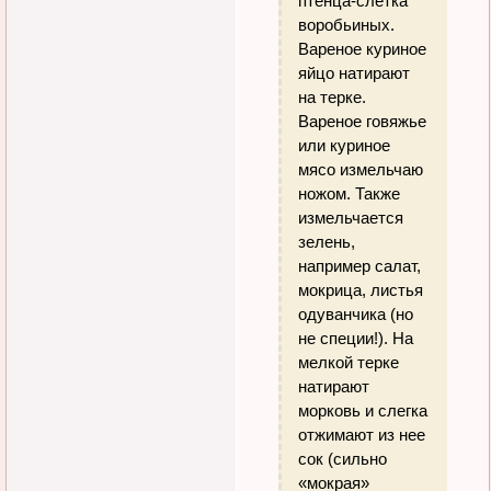
птенца-слетка
воробьиных.
Вареное куриное
яйцо натирают
на терке.
Вареное говяжье
или куриное
мясо измельчаю
ножом. Также
измельчается
зелень,
например салат,
мокрица, листья
одуванчика (но
не специи!). На
мелкой терке
натирают
морковь и слегка
отжимают из нее
сок (сильно
«мокрая»