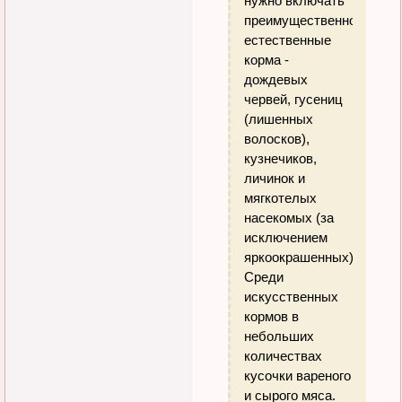
нужно включать
преимущественно
естественные
корма -
дождевых
червей, гусениц
(лишенных
волосков),
кузнечиков,
личинок и
мягкотелых
насекомых (за
исключением
яркоокрашенных).
Среди
искусственных
кормов в
небольших
количествах
кусочки вареного
и сырого мяса.