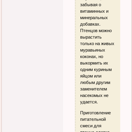
забывая о
витаминных и
минеральных
добавках.
Птенцов можно
вырастить
только на живых
муравьиных
коконах, но
выкормить их
одним куриным
яйцом или
любым другим
заменителем
насекомых не
удается.
Приготовление
питательной
смеси для