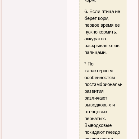
6. Если птица не
берет корм,
первое время ее
нужно кормить,
аккуратно
раскрывая клюв
пальцами.
* По
характерным
особенностям
постэмбрионального
развития
различают
выводковых и
птенцовых
пернатых.
Выводковые
покидают гнездо
вскоре после