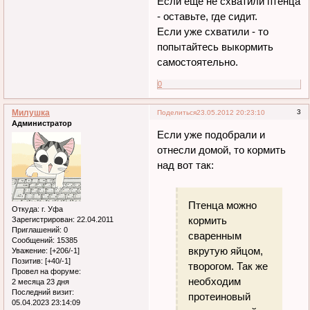
Если ещё не схватили птенца
- оставьте, где сидит.
Если уже схватили - то
попытайтесь выкормить
самостоятельно.
0
Милушка
3
Поделиться
23.05.2012 20:23:10
Администратор
Если уже подобрали и
отнесли домой, то кормить
над вот так:
Птенца можно
Откуда:
г. Уфа
кормить
Зарегистрирован
: 22.04.2011
Приглашений:
0
сваренным
Сообщений:
15385
вкрутую яйцом,
Уважение:
[+206/-1]
Позитив:
[+40/-1]
творогом. Так же
Провел на форуме:
необходим
2 месяца 23 дня
Последний визит:
протеиновый
05.04.2023 23:14:09