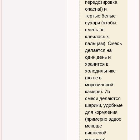
передозировка
опасна!) и
тертые белые
сухари (чтобы
смесь не
клеилась к
пальцам). Смесь
делается на
один день и
хранится в
холодильнике
(но не в
морозильной
камере). Из
смеси делаются
шарики, удобные
для кормления
(примерно вдвое
меньше
вишневой
косточки).