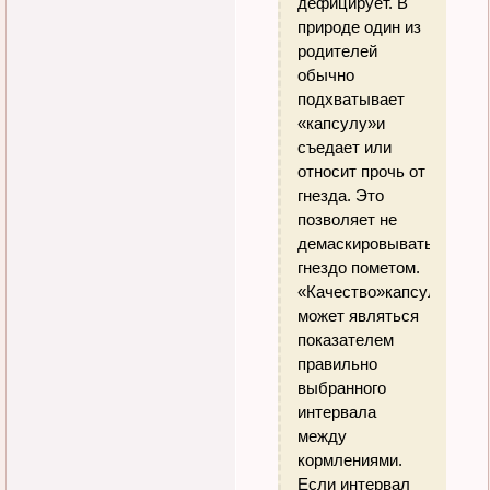
дефицирует. В
природе один из
родителей
обычно
подхватывает
«капсулу»и
съедает или
относит прочь от
гнезда. Это
позволяет не
демаскировывать
гнездо пометом.
«Качество»капсулы
может являться
показателем
правильно
выбранного
интервала
между
кормлениями.
Если интервал