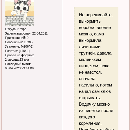
Не переживайте,
выкормить
воробья вполне
Откуда:
г. Уфа
можно, сама
Зарегистрирован
: 22.04.2011
Приглашений:
0
выкормила
Сообщений:
15385
личинками
Уважение:
[+206/-1]
Позитив:
[+40/-1]
трутней, давала
Провел на форуме:
маленьким
2 месяца 23 дня
Последний визит:
пинцетом, пока
05.04.2023 23:14:09
не наестся,
сначала
насильно, потом
начал сам клюв
открывать.
Водичку можно
из пипетки после
каждого
кормления.
Подойдут любые