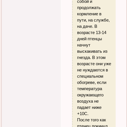
собой и
продолжать
кормление в
пути, на службе,
на даче. В
возрасте 13-14
дней птенцы
начнут
выскакивать из
гнезда. В этом
возрасте они уже
не нуждаются в
специальном
обогреве, если
температура
окружающего
воздуха не
падает ниже
+10С.
После того как
птенец покинул