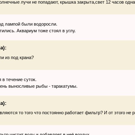
солнечные лучи не попадают, крышка закрыта,свет 12 часов одн
под лампой были водоросли.
ились. Аквариум тоже стоял в углу.
а):
ли из под крана?
 в течение суток.
чень выносливые рыбы - таракатумы.
а):
ляются то того что постоянно работает фильтр? И от этого не 
ьтр чистит воду и добавляет в неё воздух.