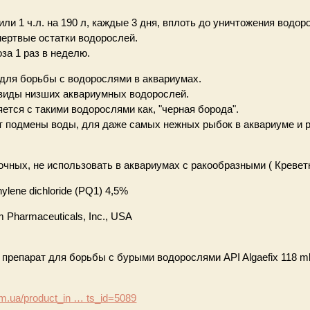
л или 1 ч.л. на 190 л, каждые 3 дня, вплоть до уничтожения вод
ертвые остатки водорослей.
за 1 раз в неделю.
для борьбы с водорослями в аквариумах.
 виды низших аквариумных водорослей.
ется с такими водорослями как, "черная борода".
ет подмены воды, для даже самых нежных рыбок в аквариуме и р
очных, не использовать в аквариумах с ракообразными ( Кревет
hylene dichloride (PQ1) 4,5%
 Pharmaceuticals, Inc., USA
препарат для борьбы с бурыми водорослями API Algaefix 118 ml
m.ua/product_in … ts_id=5089