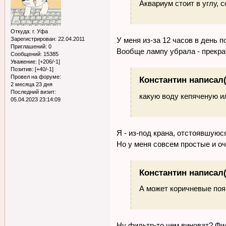
Аквариум стоит в углу, 
Откуда:
г. Уфа
У меня из-за 12 часов в день 
Зарегистрирован
: 22.04.2011
Приглашений:
0
Вообще лампу убрала - прекрат
Сообщений:
15385
Уважение:
[+206/-1]
Позитив:
[+40/-1]
Провел на форуме:
Константин написал(
2 месяца 23 дня
Последний визит:
какую воду кепяченую и
05.04.2023 23:14:09
Я - из-под крана, отстоявшуюся
Но у меня совсем простые и о
Константин написал(
А может коричневые появ
Ну фильтр-то чем виноват? Фил