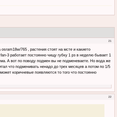
21
 osram18w/765 , растения стоят на мсте и какието
an-3 работает постоянно чищу губку 1 рз в неделю бывает 1
ума. А вот по поводу подмен вы не подменеваете. Но вода же
итал что подменивать ненадо до трех месяцев а потом по 1/5
А может коричневые появляются то того что постоянно
22