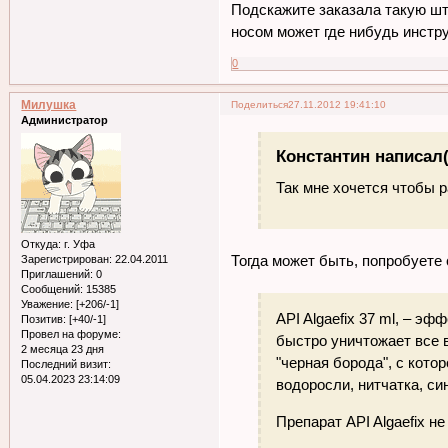
Подскажите заказала такую штук
носом может где нибудь инстру
0
Милушка
Поделиться
27.11.2012 19:41:10
Администратор
Константин написал(
Так мне хочется чтобы р
Откуда:
г. Уфа
Тогда может быть, попробуете 
Зарегистрирован
: 22.04.2011
Приглашений:
0
Сообщений:
15385
Уважение:
[+206/-1]
API Algaefix 37 ml, – э
Позитив:
[+40/-1]
Провел на форуме:
быстро уничтожает все 
2 месяца 23 дня
"черная борода", с кото
Последний визит:
05.04.2023 23:14:09
водоросли, нитчатка, с
Препарат API Algaefix н