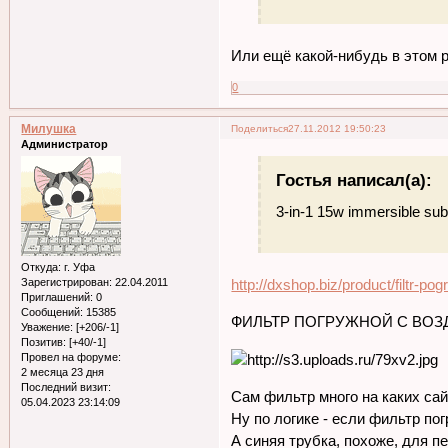
Или ещё какой-нибудь в этом 
0
Милушка
Поделиться
27.11.2012 19:50:23
Администратор
Гостья написал(а):
3-in-1 15w immersible subm
Откуда:
г. Уфа
http://dxshop.biz/product/filtr-p
Зарегистрирован
: 22.04.2011
Приглашений:
0
Сообщений:
15385
ФИЛЬТР ПОГРУЖНОЙ С ВО
Уважение:
[+206/-1]
Позитив:
[+40/-1]
Провел на форуме:
2 месяца 23 дня
Последний визит:
Сам фильтр много на каких сай
05.04.2023 23:14:09
Ну по логике - если фильтр по
А синяя трубка, похоже, для п