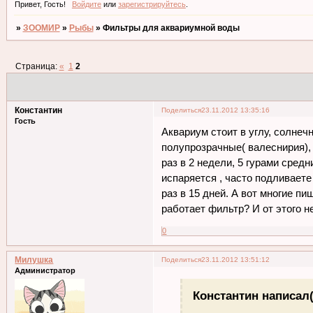
Привет, Гость!
Войдите
или
зарегистрируйтесь
.
»
ЗООМИР
»
Рыбы
»
Фильтры для аквариумной воды
Страница:
«
1
2
Константин
Поделиться
23.11.2012 13:35:16
Гость
Аквариум стоит в углу, солнеч
полупрозрачные( валеснирия), 
раз в 2 недели, 5 гурами сред
испаряется , часто подливаете
раз в 15 дней. А вот многие п
работает фильтр? И от этого н
0
Милушка
Поделиться
23.11.2012 13:51:12
Администратор
Константин написал(