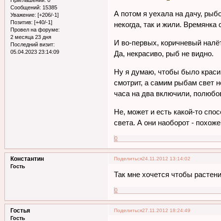
Сообщений:
15385
А потом я уехала на дачу, рыб
Уважение:
[+206/-1]
Позитив:
[+40/-1]
некогда, так и жили. Времянка 
Провел на форуме:
2 месяца 23 дня
И во-первых, коричневый налёт
Последний визит:
05.04.2023 23:14:09
Да, некрасиво, рыб не видно.
Ну я думаю, чтобы было красив
смотрит, а самим рыбам свет н
часа на два включили, полюбов
Не, может и есть какой-то спос
света. А они наоборот - похоже
0
Константин
Поделиться
24.11.2012 13:14:02
Гость
Так мне хочется чтобы растени
0
Гостья
Поделиться
27.11.2012 18:24:49
Гость