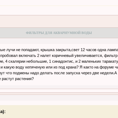
ФИЛЬТРЫ ДЛЯ АКВАРИУМНОЙ ВОДЫ
ные лучи не попадают, крышка закрыта,свет 12 часов одна лампа
пробовал включать 2 налет коричневый увеличивается, фильтр f
ние, 4 скалярии небольшие, 1 синадонтис, и 2 маленьких таракат
 и какую воду кепяченую или из под крана? Я както на форуме ч
ишут что подмены надо делать после запуска через две недели.
е растут растения?
а):