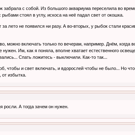
ок забрала с собой. Из большого аквариума переселила во врем
с рыбами стоял в углу, искоса на неё падал свет от окошка.
 за лето не появился ни разу. А во-вторых, у рыбок стали краси
о, можно включать только по вечерам, например. Днём, когда вс
е нужен. Им, как я поняла, вполне хватает естественного освещ
ались... Спать ложитесь - выключили. Как-то так...
об, чтобы и свет включать, и вдорослей чтобы не было... Но что
, от избытка.
я росли. А тогда зачем он нужен.