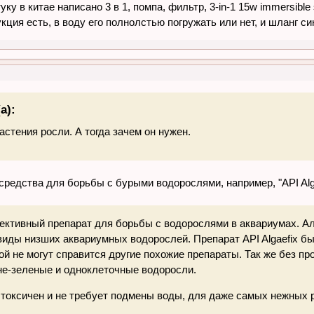
у в китае написано 3 в 1, помпа, фильтр, 3-in-1 15w immersible 
кция есть, в воду его полнолстью погружать или нет, и шланг с
а):
астения росли. А тогда зачем он нужен.
средства для борьбы с бурыми водорослями, например, "API Alg
ффективный препарат для борьбы с водорослями в аквариумах. А
виды низших аквариумных водорослей. Препарат API Algaefix бы
рой не могут справится другие похожие препараты. Так же без п
ине-зеленые и одноклеточные водоросли.
е токсичен и не требует подмены воды, для даже самых нежных 