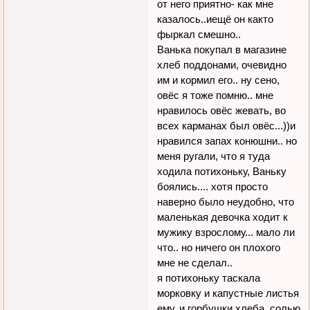
от него приятно- как мне
казалось..иещё он както
фыркал смешно..
Ванька покупал в магазине
хлеб поддонами, очевидно
им и кормил его.. ну сено,
овёс я тоже помню.. мне
нравилось овёс жевать, во
всех карманах был овёс...))и
нравился запах конюшни.. но
меня ругали, что я туда
ходила потихоньку, Ваньку
боялись.... хотя просто
наверно было неудобно, что
маленькая девочка ходит к
мужику взрослому... мало ли
что.. но ничего он плохого
мне не сделал..
я потихоньку таскала
морковку и капустные листья
ему, и горбушки хлеба, солью