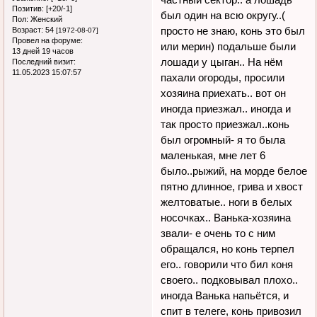
Позитив:
[+20/-1]
был один на всю округу..(
Пол:
Женский
просто не знаю, конь это был
Возраст:
54
[1972-08-07]
Провел на форуме:
или мерин) подальше были
13 дней 19 часов
лошади у цыган.. На нём
Последний визит:
11.05.2023 15:07:57
пахали огороды, просили
хозяина приехать.. вот он
иногда приезжал.. иногда и
так просто приезжал..конь
был огромный- я то была
маленькая, мне лет 6
было..рыжий, на морде белое
пятно длинное, грива и хвост
желтоватые.. ноги в белых
носочках.. Ванька-хозяина
звали- е очень то с ним
обращался, но конь терпел
его.. говорили что бил коня
своего.. подковывал плохо..
иногда Ванька напьётся, и
спит в телеге, конь привозил