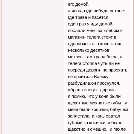
его домой..
а иногда где нибудь встанет,
где трава и пасётся..
один раз я иду домой-
послали меня за хлебом в
магазин- телега стоит в
одном месте, а конь стоял
несколько десятков
метров..там трава была, а
телега стояла чуть ли не
посреди дороги- не проехать
не пройти..я Ваньку
разбудила,он проснулся,
убрал телегу с дороги..
я помню, что у коня были
щекотные мохнатые губы.. у
меня были косички, бабушка
заплетала, а конь хватал
губами за косички, и было
щекотно и смешно.. и пахло