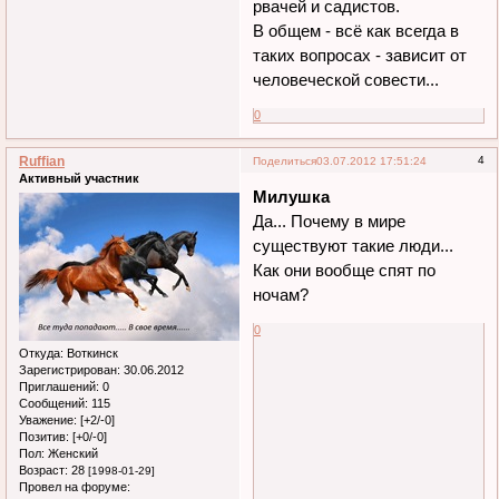
рвачей и садистов.
В общем - всё как всегда в
таких вопросах - зависит от
человеческой совести...
0
Ruffian
4
Поделиться
03.07.2012 17:51:24
Активный участник
Милушка
Да... Почему в мире
существуют такие люди...
Как они вообще спят по
ночам?
0
Откуда:
Воткинск
Зарегистрирован
: 30.06.2012
Приглашений:
0
Сообщений:
115
Уважение:
[+2/-0]
Позитив:
[+0/-0]
Пол:
Женский
Возраст:
28
[1998-01-29]
Провел на форуме: