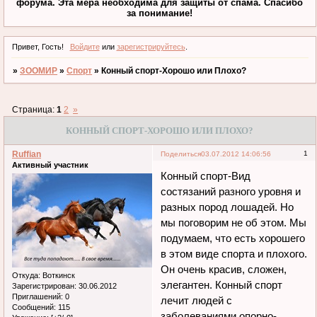
форума. Эта мера необходима для защиты от спама. Спасибо
за понимание!
Привет, Гость!
Войдите
или
зарегистрируйтесь
.
»
ЗООМИР
»
Спорт
»
Конный спорт-Хорошо или Плохо?
Страница:
1
2
»
КОННЫЙ СПОРТ-ХОРОШО ИЛИ ПЛОХО?
Ruffian
1
Поделиться
03.07.2012 14:06:56
Активный участник
Конный спорт-Вид
состязаний разного уровня и
разных пород лошадей. Но
мы поговорим не об этом. Мы
подумаем, что есть хорошего
в этом виде спорта и плохого.
Он очень красив, сложен,
Откуда:
Воткинск
элегантен. Конный спорт
Зарегистрирован
: 30.06.2012
Приглашений:
0
лечит людей с
Сообщений:
115
заболеваниями опорно-