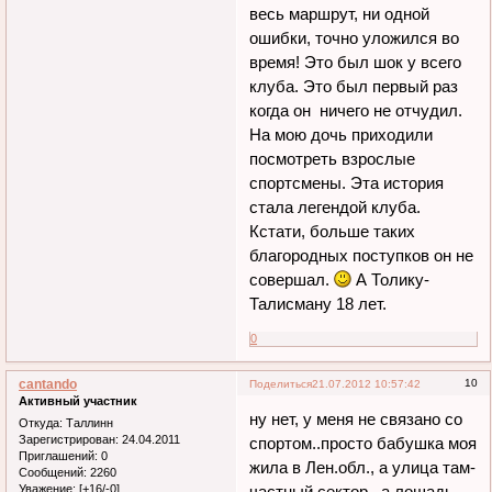
весь маршрут, ни одной
ошибки, точно уложился во
время! Это был шок у всего
клуба. Это был первый раз
когда он ничего не отчудил.
На мою дочь приходили
посмотреть взрослые
спортсмены. Эта история
стала легендой клуба.
Кстати, больше таких
благородных поступков он не
совершал.
А Толику-
Талисману 18 лет.
0
cantando
10
Поделиться
21.07.2012 10:57:42
Активный участник
ну нет, у меня не связано со
Откуда:
Таллинн
Зарегистрирован
: 24.04.2011
спортом..просто бабушка моя
Приглашений:
0
жила в Лен.обл., а улица там-
Сообщений:
2260
Уважение:
[+16/-0]
частный сектор.. а лошадь