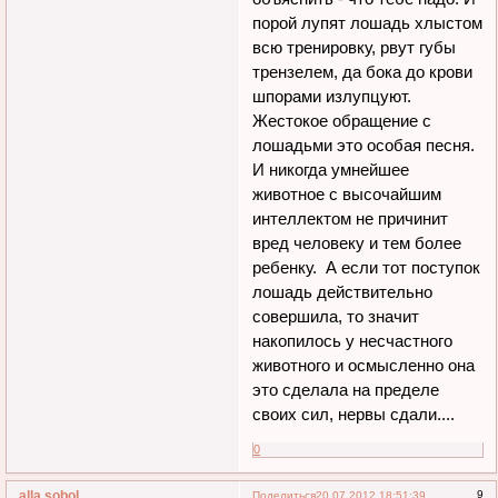
порой лупят лошадь хлыстом
всю тренировку, рвут губы
трензелем, да бока до крови
шпорами излупцуют.
Жестокое обращение с
лошадьми это особая песня.
И никогда умнейшее
животное с высочайшим
интеллектом не причинит
вред человеку и тем более
ребенку. А если тот поступок
лошадь действительно
совершила, то значит
накопилось у несчастного
животного и осмысленно она
это сделала на пределе
своих сил, нервы сдали....
0
alla.sobol
9
Поделиться
20.07.2012 18:51:39