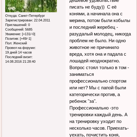
дешевое удовольствие
писать не буду)) С её
конями, а начинала она с
Откуда:
Санкт-Петербург
мерина, потом были кобылы
Зарегистрирован
: 22.04.2011
Приглашений:
0
и последний жеребец -
Сообщений:
5685
разудалый молодец, никогда
Уважение:
[+131/-0]
Позитив:
[+49/-1]
проблем не было. Ни одно
Пол:
Женский
животное не причинило
Провел на форуме:
19 дней 14 часов
вреда, хотя она и падала с
Последний визит:
лошадей неоднократно.
14.08.2016 21:28:40
Вопрос стоял только в том -
заниматься
профессионально спортом
или нет? Мы с папой были
категорически против, а
ребенок "за".
Профессионально -это
тренировки каждый день. А
на тренировку уходит по
несколько часов. Приехать-
уехать, почистить коня,