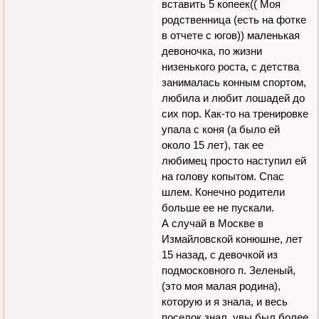
вставить 5 копеек(( Моя
родственница (есть на фотке
в отчете с югов)) маленькая
девоночка, по жизни
низенького роста, с детства
занималась конным спортом,
любила и любит лошадей до
сих пор. Как-то на тренировке
упала с коня (а было ей
около 15 лет), так ее
любимец просто наступил ей
на голову копытом. Спас
шлем. Конечно родители
больше ее не пускали.
А случай в Москве в
Измайловской конюшне, лет
15 назад, с девочкой из
подмосковного п. Зеленый,
(это моя малая родина),
которую и я знала, и весь
поселок знал, увы был более