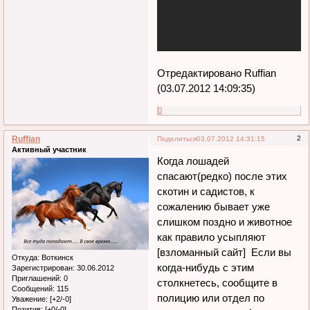
Отредактировано Ruffian
(03.07.2012 14:09:35)
0
Ruffian
2
Поделиться
03.07.2012 14:31:15
Активный участник
Когда лошадей
спасают(редко) после этих
скотин и садистов, к
сожалению бывает уже
слишком поздно и животное
как правило усыпляют
[взломанный сайт] Если вы
Откуда:
Воткинск
когда-нибудь с этим
Зарегистрирован
: 30.06.2012
Приглашений:
0
столкнетесь, сообщите в
Сообщений:
115
полицию или отдел по
Уважение:
[+2/-0]
Позитив:
[+0/-0]