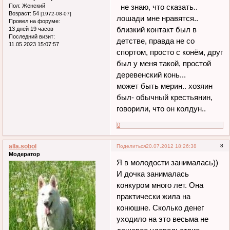
Пол:
Женский
не знаю, что сказать..
Возраст:
54
[1972-08-07]
лошади мне нравятся..
Провел на форуме:
близкий контакт был в
13 дней 19 часов
Последний визит:
детстве, правда не со
11.05.2023 15:07:57
спортом, просто с конём, друг
был у меня такой, простой
деревенский конь...
может быть мерин.. хозяин
был- обычный крестьянин,
говорили, что он колдун..
0
alla.sobol
8
Поделиться
20.07.2012 18:26:38
Модератор
Я в молодости занималась))
И дочка занималась
конкуром много лет. Она
практически жила на
конюшне. Сколько денег
уходило на это весьма не