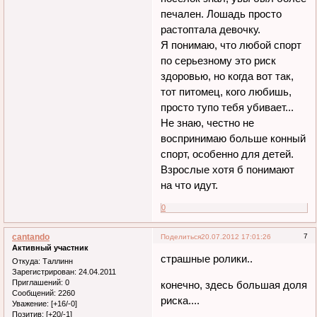
печален. Лошадь просто
растоптала девочку.
Я понимаю, что любой спорт
по серьезному это риск
здоровью, но когда вот так,
тот питомец, кого любишь,
просто тупо тебя убивает...
Не знаю, честно не
воспринимаю больше конный
спорт, особенно для детей.
Взрослые хотя б понимают
на что идут.
0
cantando
7
Поделиться
20.07.2012 17:01:26
Активный участник
страшные ролики..
Откуда:
Таллинн
Зарегистрирован
: 24.04.2011
Приглашений:
0
конечно, здесь большая доля
Сообщений:
2260
риска....
Уважение:
[+16/-0]
Позитив:
[+20/-1]