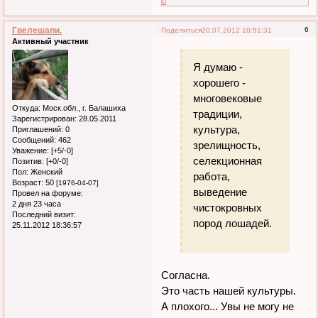
0
Гвелешапи.
6
Поделиться
20.07.2012 10:51:31
Активный участник
Я думаю -
хорошего -
многовековые
Откуда:
Моск.обл., г. Балашиха
традиции,
Зарегистрирован
: 28.05.2011
культура,
Приглашений:
0
Сообщений:
462
зрелищность,
Уважение:
[+5/-0]
селекционная
Позитив:
[+0/-0]
Пол:
Женский
работа,
Возраст:
50
[1976-04-07]
выведение
Провел на форуме:
2 дня 23 часа
чистокровных
Последний визит:
пород лошадей.
25.11.2012 18:36:57
Согласна.
Это часть нашей культуры.
А плохого... Увы не могу не