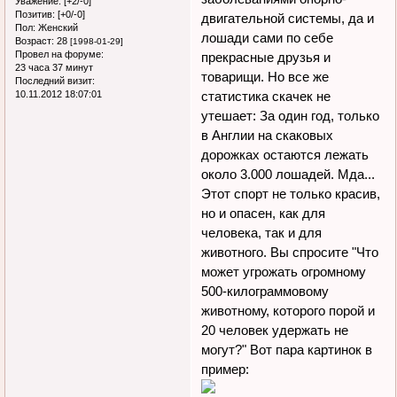
Уважение:
[+2/-0]
Позитив:
[+0/-0]
двигательной системы, да и
Пол:
Женский
лошади сами по себе
Возраст:
28
[1998-01-29]
Провел на форуме:
прекрасные друзья и
23 часа 37 минут
товарищи. Но все же
Последний визит:
10.11.2012 18:07:01
статистика скачек не
утешает: За один год, только
в Англии на скаковых
дорожках остаются лежать
около 3.000 лошадей. Мда...
Этот спорт не только красив,
но и опасен, как для
человека, так и для
животного. Вы спросите "Что
может угрожать огромному
500-килограммовому
животному, которого порой и
20 человек удержать не
могут?" Вот пара картинок в
пример: