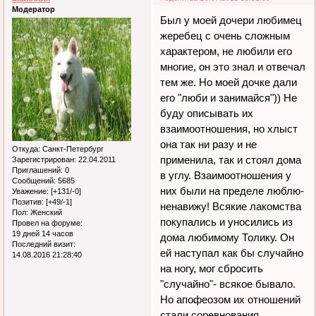
Модератор
Был у моей дочери любимец
жеребец с очень сложным
характером, не любили его
многие, он это знал и отвечал
тем же. Но моей дочке дали
его "люби и занимайся")) Не
буду описывать их
взаимоотношения, но хлыст
она так ни разу и не
Откуда:
Санкт-Петербург
применила, так и стоял дома
Зарегистрирован
: 22.04.2011
Приглашений:
0
в углу. Взаимоотношения у
Сообщений:
5685
них были на пределе люблю-
Уважение:
[+131/-0]
Позитив:
[+49/-1]
ненавижу! Всякие лакомства
Пол:
Женский
покупались и уносились из
Провел на форуме:
19 дней 14 часов
дома любимому Толику. Он
Последний визит:
ей наступал как бы случайно
14.08.2016 21:28:40
на ногу, мог сбросить
"случайно"- всякое бывало.
Но апофеозом их отношений
стали соревнования