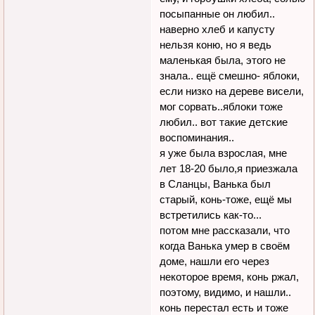
посыпанные он любил..
наверно хлеб и капусту
нельзя коню, но я ведь
маленькая была, этого не
знала.. ещё смешно- яблоки,
если низко на дереве висели,
мог сорвать..яблоки тоже
любил.. вот такие детские
воспоминания..
я уже была взрослая, мне
лет 18-20 было,я приезжала
в Сланцы, Ванька был
старый, конь-тоже, ещё мы
встретились как-то...
потом мне рассказали, что
когда Ванька умер в своём
доме, нашли его через
некоторое время, конь ржал,
поэтому, видимо, и нашли..
конь перестал есть и тоже