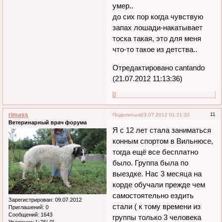
умер..
до сих пор когда чувствую
запах лошади-накатывает
тоска такая, это для меня
что-то такое из детства..
Отредактировано cantando
(21.07.2012 11:13:36)
0
rimass
11
Поделиться
23.07.2012 01:21:32
Ветеринарный врач форума
Я с 12 лет стала заниматься
конным спортом в Вильнюсе,
тогда ещё все бесплатно
было. Группа была по
выездке. Нас 3 месяца на
корде обучали прежде чем
самостоятельно ездить
Зарегистрирован
: 09.07.2012
стали ( к тому времени из
Приглашений:
0
Сообщений:
1643
группы только 3 человека
Уважение:
[+76/-0]