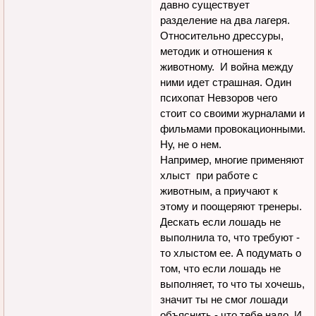
давно существует
разделение на два лагеря.
Относительно дрессуры,
методик и отношения к
животному. И война между
ними идет страшная. Один
психопат Невзоров чего
стоит со своими журналами и
фильмами провокационными.
Ну, не о нем.
Например, многие применяют
хлыст при работе с
животным, а приучают к
этому и поощеряют тренеры.
Дескать если лошадь не
выполнила то, что требуют -
то хлыстом ее. А подумать о
том, что если лошадь не
выполняет, то что ты хочешь,
значит ты не смог лошади
объяснить - что тебе надо. И