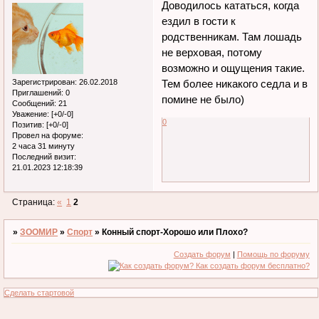
Доводилось кататься, когда
ездил в гости к
родственникам. Там лошадь
не верховая, потому
возможно и ощущения такие.
Зарегистрирован
: 26.02.2018
Тем более никакого седла и в
Приглашений:
0
помине не было)
Сообщений:
21
Уважение:
[+0/-0]
0
Позитив:
[+0/-0]
Провел на форуме:
2 часа 31 минуту
Последний визит:
21.01.2023 12:18:39
Страница:
«
1
2
»
ЗООМИР
»
Спорт
»
Конный спорт-Хорошо или Плохо?
Создать форум
|
Помощь по форуму
Сделать стартовой