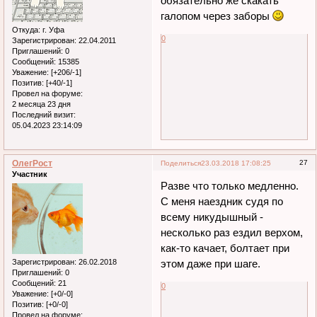
обязательно же скакать
галопом через заборы
Откуда:
г. Уфа
0
Зарегистрирован
: 22.04.2011
Приглашений:
0
Сообщений:
15385
Уважение:
[+206/-1]
Позитив:
[+40/-1]
Провел на форуме:
2 месяца 23 дня
Последний визит:
05.04.2023 23:14:09
ОлегРост
27
Поделиться
23.03.2018 17:08:25
Участник
Разве что только медленно.
С меня наездник судя по
всему никудышный -
несколько раз ездил верхом,
как-то качает, болтает при
Зарегистрирован
: 26.02.2018
этом даже при шаге.
Приглашений:
0
Сообщений:
21
0
Уважение:
[+0/-0]
Позитив:
[+0/-0]
Провел на форуме: