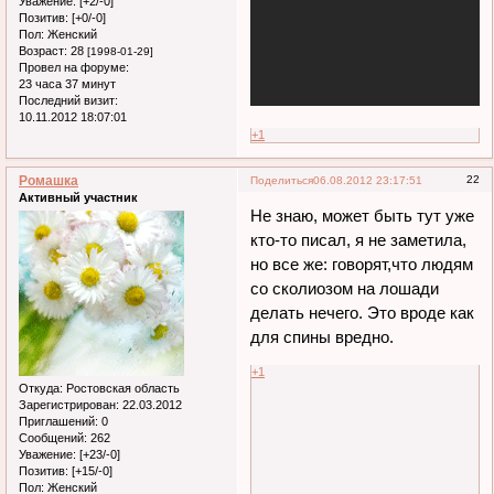
Уважение:
[+2/-0]
Позитив:
[+0/-0]
Пол:
Женский
Возраст:
28
[1998-01-29]
Провел на форуме:
23 часа 37 минут
Последний визит:
10.11.2012 18:07:01
+1
Ромашка
22
Поделиться
06.08.2012 23:17:51
Активный участник
Не знаю, может быть тут уже
кто-то писал, я не заметила,
но все же: говорят,что людям
со сколиозом на лошади
делать нечего. Это вроде как
для спины вредно.
+1
Откуда:
Ростовская область
Зарегистрирован
: 22.03.2012
Приглашений:
0
Сообщений:
262
Уважение:
[+23/-0]
Позитив:
[+15/-0]
Пол:
Женский