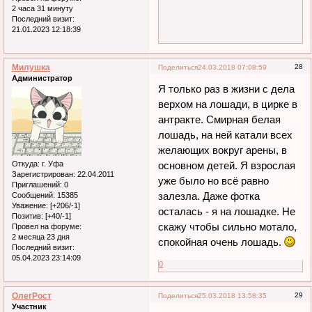
2 часа 31 минуту
Последний визит:
21.01.2023 12:18:39
Милушка
28
Поделиться
24.03.2018 07:08:59
Администратор
Я только раз в жизни с дела
верхом на лошади, в цирке в
антракте. Смирная белая
лошадь, на ней катали всех
желающих вокруг арены, в
Откуда:
г. Уфа
основном детей. Я взрослая
Зарегистрирован
: 22.04.2011
уже было но всё равно
Приглашений:
0
залезла. Даже фотка
Сообщений:
15385
Уважение:
[+206/-1]
осталась - я на лошадке. Не
Позитив:
[+40/-1]
скажу чтобы сильно мотало,
Провел на форуме:
2 месяца 23 дня
спокойная очень лошадь.
Последний визит:
05.04.2023 23:14:09
0
ОлегРост
29
Поделиться
25.03.2018 13:58:35
Участник