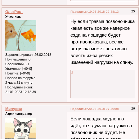
ОлегРост
25
Поделиться
19.03.2018 22:48:13
Участник
Ну если травма позвоночника
какая есть все же наверное
езда на лошадке будет
противопоказана, все же
встряска может негативно
Зарегистрирован
: 26.02.2018
влиять из-за резких
Приглашений:
0
изменений нагрузки на спину.
Сообщений:
21
Уважение:
[+0/-0]
0
Позитив:
[+0/-0]
Провел на форуме:
2 часа 31 минуту
Последний визит:
21.01.2023 12:18:39
Милушка
26
Поделиться
20.03.2018 07:20:08
Администратор
Если лошадка медленно
идёт, то я думаю нагрузки на
позвоночник не будет. Не