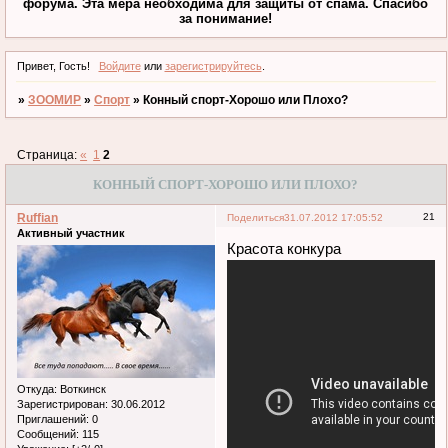
форума. Эта мера необходима для защиты от спама. Спасибо
за понимание!
Привет, Гость!
Войдите
или
зарегистрируйтесь
.
»
ЗООМИР
»
Спорт
»
Конный спорт-Хорошо или Плохо?
Страница:
«
1
2
КОННЫЙ СПОРТ-ХОРОШО ИЛИ ПЛОХО?
Ruffian
21
Поделиться
31.07.2012 17:05:52
Активный участник
Красота конкура
Откуда:
Воткинск
Зарегистрирован
: 30.06.2012
Приглашений:
0
Сообщений:
115