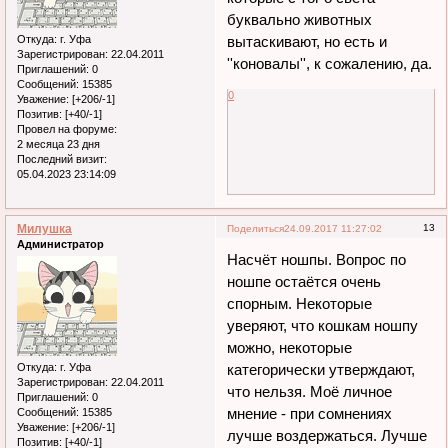
буквально животных
Откуда:
г. Уфа
вытаскивают, но есть и
Зарегистрирован
: 22.04.2011
''коновалы'', к сожалению, да.
Приглашений:
0
Сообщений:
15385
0
Уважение:
[+206/-1]
Позитив:
[+40/-1]
Провел на форуме:
2 месяца 23 дня
Последний визит:
05.04.2023 23:14:09
Милушка
13
Поделиться
24.09.2017 11:27:02
Администратор
Насчёт ношпы. Вопрос по
ношпе остаётся очень
спорным. Некоторые
уверяют, что кошкам ношпу
можно, некоторые
Откуда:
г. Уфа
категорически утверждают,
Зарегистрирован
: 22.04.2011
что нельзя. Моё личное
Приглашений:
0
мнение - при сомнениях
Сообщений:
15385
Уважение:
[+206/-1]
лучше воздержаться. Лучше
Позитив:
[+40/-1]