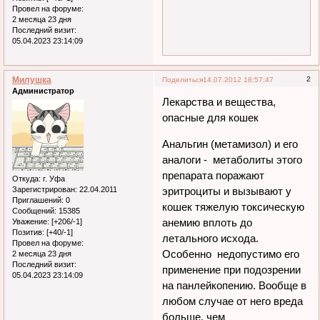
Провел на форуме:
2 месяца 23 дня
Последний визит:
05.04.2023 23:14:09
Милушка
2
Поделиться
14.07.2012 18:57:47
Администратор
Лекарства и вещества,
опасные для кошек
Анальгин (метамизол) и его
аналоги - метаболиты этого
препарата поражают
Откуда:
г. Уфа
Зарегистрирован
: 22.04.2011
эритроциты и вызывают у
Приглашений:
0
кошек тяжелую токсическую
Сообщений:
15385
анемию вплоть до
Уважение:
[+206/-1]
Позитив:
[+40/-1]
летального исхода.
Провел на форуме:
Особенно недопустимо его
2 месяца 23 дня
Последний визит:
применение при подозрении
05.04.2023 23:14:09
на панлейкопению. Вообще в
любом случае от него вреда
больше, чем