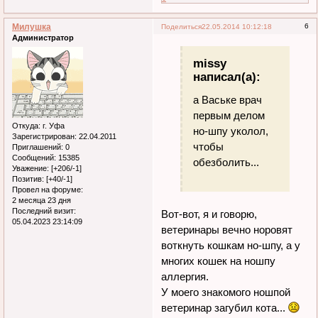
Милушка
6
Поделиться
22.05.2014 10:12:18
Администратор
missy
написал(а):
а Ваське врач
первым делом
Откуда:
г. Уфа
но-шпу уколол,
Зарегистрирован
: 22.04.2011
чтобы
Приглашений:
0
Сообщений:
15385
обезболить...
Уважение:
[+206/-1]
Позитив:
[+40/-1]
Провел на форуме:
2 месяца 23 дня
Последний визит:
Вот-вот, я и говорю,
05.04.2023 23:14:09
ветеринары вечно норовят
воткнуть кошкам но-шпу, а у
многих кошек на ношпу
аллергия.
У моего знакомого ношпой
ветеринар загубил кота...