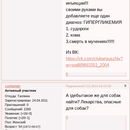
инъекции!!!
своими руками вы
добавляете еще один
диагноз: ГИПЕРГЛИКЕМИЯ
1. судороги
2. кома
3.смерть в мучениях!!!!!!
Из ВК:
https://vk.com/clubarguszhiv?
w=wall89663351_2004
0
cantando
9
Поделиться
17.12.2014 03:10:03
Активный участник
А гдебытакое же для собак
Откуда:
Таллинн
Зарегистрирован
: 24.04.2011
найти? Лекарства, опасные
Приглашений:
0
для собак?
Сообщений:
2260
Уважение:
[+16/-0]
0
Позитив:
[+20/-1]
Пол:
Женский
Возраст:
54
[1972-08-07]