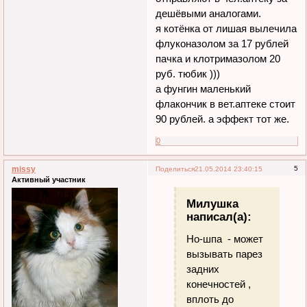
дешёвыми аналогами.
я котёнка от лишая вылечила
флуконазолом за 17 рублей
пачка и клотримазолом 20
руб. тюбик )))
а фунгин маленький
флакончик в вет.аптеке стоит
90 рублей. а эффект тот же.
0
missy
5
Поделиться
21.05.2014 23:40:15
Активный участник
Милушка
написал(а):
Но-шпа - может
вызывать парез
задних
конечностей ,
вплоть до