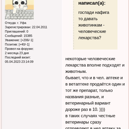
написал(а):
госпади нафига
то давать
Откуда:
г. Уфа
животинкам -
Зарегистрирован
: 22.04.2011
человеческие
Приглашений:
0
Сообщений:
15385
лекарства?
Уважение:
[+206/-1]
Позитив:
[+40/-1]
Провел на форуме:
2 месяца 23 дня
Последний визит:
некоторые человеческие
05.04.2023 23:14:09
лекарства вполне подходят и
животным.
бывает, что и в чел. аптеке и
в ветаптеке продаётся один и
тот же препарат, только
названия разные, и
ветеринарный вариант
дороже раз в 10. ))))
в таких случаях честные
ветеринары сразу
отправляют в чел.аптеку за