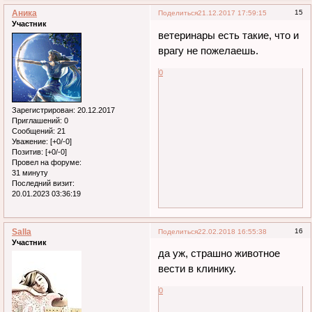
Аника
15
Поделиться
21.12.2017 17:59:15
Участник
ветеринары есть такие, что и
врагу не пожелаешь.
0
Зарегистрирован
: 20.12.2017
Приглашений:
0
Сообщений:
21
Уважение:
[+0/-0]
Позитив:
[+0/-0]
Провел на форуме:
31 минуту
Последний визит:
20.01.2023 03:36:19
Salla
16
Поделиться
22.02.2018 16:55:38
Участник
да уж, страшно животное
вести в клинику.
0