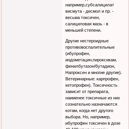
например,субсалицилат
висмута - десмол и пр. -
весьма токсичен,
салициловая мазь - в
меньшей степени.
Другие нестероидные
противовоспалительные
(ибупрофен,
индометацин,пироксикам,
фенилбутазон/бутадион,
Hапроксен и многие другие).
Ветеринарные: карпрофен,
кетопрофен). Токсичность
зависит от препарата,
наименее токсичные из них
сознательно назначаются
котам, когда нет другого
выбора. Hо, например,
ибупрофен токсичен в дозе