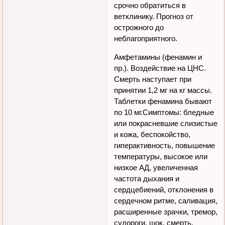
срочно обратиться в
ветклинику. Прогноз от
острожного до
неблагоприятного.
Амфетамины (фенамин и
пр.). Воздействие на ЦHС.
Смерть наступает при
принятии 1,2 мг на кг массы.
Таблетки фенамина бывают
по 10 мг.Симптомы: бледные
или покрасневшие слизистые
и кожа, беспокойство,
гиперактивность, повышение
температуры, высокое или
низкое АД, увеличенная
частота дыхания и
сердцебиений, отклонения в
сердечном ритме, саливация,
расширенные зрачки, тремор,
судороги, шок, смерть.