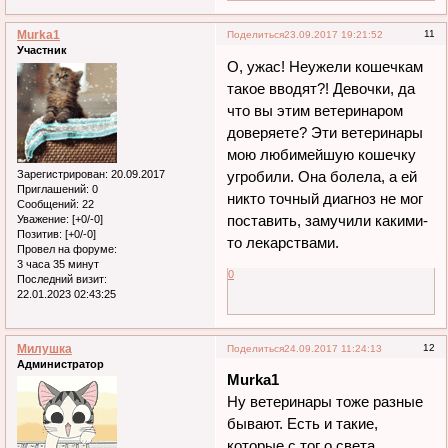
Murka1
11
Поделиться
23.09.2017 19:21:52
Участник
О, ужас! Неужели кошечкам
такое вводят?! Девочки, да
что вы этим ветеринаром
доверяете? Эти ветеринары
мою любимейшую кошечку
Зарегистрирован
: 20.09.2017
угробили. Она болела, а ей
Приглашений:
0
никто точный диагноз не мог
Сообщений:
22
поставить, замучили какими-
Уважение:
[+0/-0]
Позитив:
[+0/-0]
то лекарствами.
Провел на форуме:
3 часа 35 минут
0
Последний визит:
22.01.2023 02:43:25
Милушка
12
Поделиться
24.09.2017 11:24:13
Администратор
Murka1
Ну ветеринары тоже разные
бывают. Есть и такие,
которые с тог о света