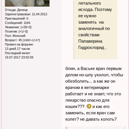
летального
исхода. Поэтому
Откуда:
Донецк
Зарегистрирован
: 11.04.2012
ее нужно
Приглашений:
0
заменять на
Сообщений:
1164
Уважение:
[+26/-0]
аналогичный по
Позитив:
[+1/-0]
свойствам
Пол:
Женский
Возраст:
45
Папаверина
[1980-12-07]
Провел на форуме:
Гидрохлорид .
13 дней 17 часов
Последний визит:
19.07.2017 23:02:55
блин, а Ваське врач первым
делом но-шпу уколол, чтобы
обезболить... а как же он
врачом в ветеринарке
работает и не знает, что это
лекарство опасно для
кошек???
и как его
заменить, если врач сам
колет? не давать колоть?
0