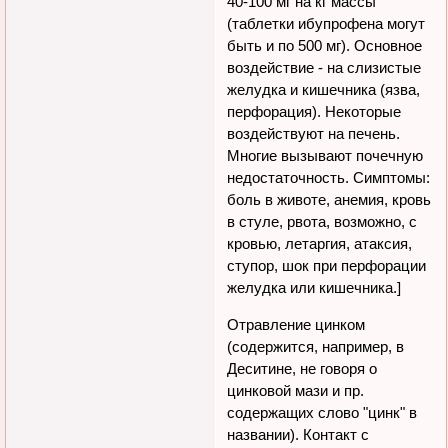
40-100 мг на кг массы
(таблетки ибупрофена могут
быть и по 500 мг). Основное
воздействие - на слизистые
желудка и кишечника (язва,
перфорация). Hекоторые
воздействуют на печень.
Многие вызывают почечную
недостаточность. Симптомы:
боль в животе, анемия, кровь
в стуле, рвота, возможно, с
кровью, летаргия, атаксия,
ступор, шок при перфорации
желудка или кишечника.]
Отравление цинком
(содержится, например, в
Деситине, не говоря о
цинковой мази и пр.
содержащих слово "цинк" в
названии). Контакт с