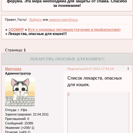
форума. Эта мера необходима для защиты от спама. Спасибо
за понимание!
Привет, Гость!
Войдите
или
зарегистрируйтесь
.
»
ЗООМИР
»
Всё о здоровье питомцев (лечение и профилактика)
»
Лекарства, опасные для кошек!!!
Страница:
1
ЛЕКАРСТВА, ОПАСНЫЕ ДЛЯ КОШЕК!!!
Милушка
1
Поделиться
14.07.2012 17:54:18
Администратор
Список лекарств, опасных
для кошек.
0
Откуда:
г. Уфа
Зарегистрирован
: 22.04.2011
Приглашений:
0
Сообщений:
15385
Уважение:
[+206/-1]
Позитив:
[+40/-1]