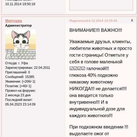
10.11.2014 19:50:18
Милушка
8
Поделиться
14.12.2014 10:25:45
Администратор
ВНИМАНИЕ!!! ВАЖНО!!!
Уважаемые друзья, клиенты,
любители животных и просто
гости страницы! Отметьте у
себя в голове маленькой
Откуда:
г. Уфа
Зарегистрирован
: 22.04.2011
☑☑☑☑ галочкой!!!
Приглашений:
0
глюкоза 40% подкожно
Сообщений:
15385
никакому животному
Уважение:
[+206/-1]
Позитив:
[+40/-1]
НИКОГДА!!! не делается!!!!
Провел на форуме:
она вводится только
2 месяца 23 дня
Последний визит:
внутривенно!!! И в
05.04.2023 23:14:09
индивидуальной дозе для
каждого животного!!!
При подкожном введении !!!
выделаете ожог от