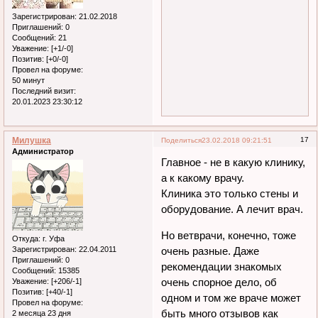
Зарегистрирован
: 21.02.2018
Приглашений:
0
Сообщений:
21
Уважение:
[+1/-0]
Позитив:
[+0/-0]
Провел на форуме:
50 минут
Последний визит:
20.01.2023 23:30:12
Милушка
17
Поделиться
23.02.2018 09:21:51
Администратор
Главное - не в какую клинику,
а к какому врачу.
Клиника это только стены и
оборудование. А лечит врач.
Но ветврачи, конечно, тоже
Откуда:
г. Уфа
Зарегистрирован
: 22.04.2011
очень разные. Даже
Приглашений:
0
рекомендации знакомых
Сообщений:
15385
очень спорное дело, об
Уважение:
[+206/-1]
Позитив:
[+40/-1]
одном и том же враче может
Провел на форуме:
быть много отзывов как
2 месяца 23 дня