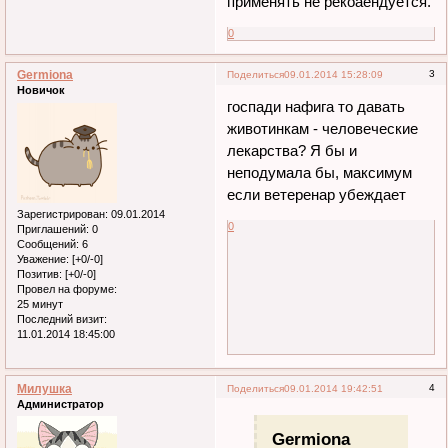
применять не рекоаендуется.
0
Germiona
3
Поделиться
09.01.2014 15:28:09
Новичок
госпади нафига то давать
животинкам - человеческие
лекарства? Я бы и
неподумала бы, максимум
если ветеренар убеждает
Зарегистрирован
: 09.01.2014
0
Приглашений:
0
Сообщений:
6
Уважение:
[+0/-0]
Позитив:
[+0/-0]
Провел на форуме:
25 минут
Последний визит:
11.01.2014 18:45:00
Милушка
4
Поделиться
09.01.2014 19:42:51
Администратор
Germiona