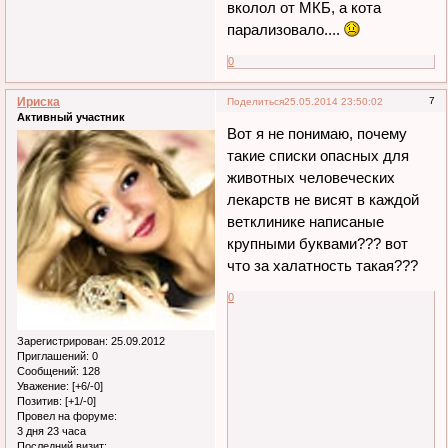
вколол от МКБ, а кота
парализовало....
0
Ириска
7
Поделиться
25.05.2014 23:50:02
Активный участник
Вот я не понимаю, почему
такие списки опасных для
животных человеческих
лекарств не висят в каждой
ветклинике написаные
крупными буквами??? вот
что за халатность такая???
0
Зарегистрирован
: 25.09.2012
Приглашений:
0
Сообщений:
128
Уважение:
[+6/-0]
Позитив:
[+1/-0]
Провел на форуме:
3 дня 23 часа
Последний визит: