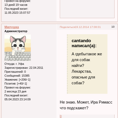
Провел на форуме:
13 дней 19 часов
Последний визит:
11.05.2023 15:07:57
Милушка
10
Поделиться
19.12.2014 17:08:01
Администратор
cantando
написал(а):
А гдебытакое же
для собак
Откуда:
г. Уфа
найти?
Зарегистрирован
: 22.04.2011
Лекарства,
Приглашений:
0
Сообщений:
15385
опасные для
Уважение:
[+206/-1]
собак?
Позитив:
[+40/-1]
Провел на форуме:
2 месяца 23 дня
Последний визит:
05.04.2023 23:14:09
Не знаю. Может, Ира Римасс
что подскажет?
0