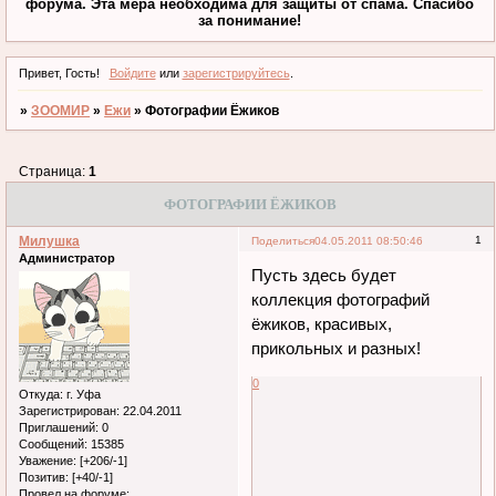
форума. Эта мера необходима для защиты от спама. Спасибо
за понимание!
Привет, Гость!
Войдите
или
зарегистрируйтесь
.
»
ЗООМИР
»
Ежи
»
Фотографии Ёжиков
Страница:
1
ФОТОГРАФИИ ЁЖИКОВ
Милушка
1
Поделиться
04.05.2011 08:50:46
Администратор
Пусть здесь будет
коллекция фотографий
ёжиков, красивых,
прикольных и разных!
0
Откуда:
г. Уфа
Зарегистрирован
: 22.04.2011
Приглашений:
0
Сообщений:
15385
Уважение:
[+206/-1]
Позитив:
[+40/-1]
Провел на форуме: