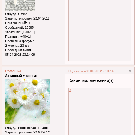
Откуда:
г. Уфа
Зарегистрирован
: 22.04.2011
Приглашений:
0
Сообщений:
15385
Уважение:
[+206/-1]
Позитив:
[+40/-1]
Провел на форуме:
2 месяца 23 дня
Последний визит:
05.04.2023 23:14:09
Ромашка
5
Поделиться
23.03.2012 22:07:48
Активный участник
Какие милые ежики)))
0
Откуда:
Ростовская область
Зарегистрирован
: 22.03.2012