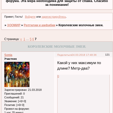
форума. Эта мера необходима для защиты от спама. Спасибо
за понимание!
Привет, Гость!
Войдите
или
зарегистрируйтесь
.
»
ЗООМИР
»
Рептилии и амфибии
»
Королевские молочные змеи.
Страница:
«
1
…
5
6
7
КОРОЛЕВСКИЕ МОЛОЧНЫЕ ЗМЕИ.
Sonia
121
Поделиться
24.03.2018 17:48:36
Участник
Какой у них максимум по
длине? Метр-два?
0
Зарегистрирован
: 21.03.2018
Приглашений:
0
Сообщений:
21
Уважение:
[+0/-0]
Позитив:
[+0/-0]
Провел на форуме:
1 час 25 минут