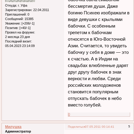
Откуда:
г. Уфа
бессмертия души. Даже
Зарегистрирован
: 22.04.2011
богиню Психею изображали в
Приглашений:
0
виде девушки с крыльями
Сообщений:
15385
Уважение:
[+206/-1]
бабочки. С особенным
Позитив:
[+40/-1]
трепетом к бабочкам
Провел на форуме:
2 месяца 23 дня
относятся в Юго-Восточной
Последний визит:
Азии. Считается, то увидеть
05.04.2023 23:14:09
бабочку у себя в доме — это
к счастью. А в Индии на
свадьбах влюбленные дарят
друг другу бабочек в знак
верности и любви. Среди
российских молодоженов
становится популярным
отпускать бабочек в небо
вместо голубей.
0
Милушка
5
Поделиться
07.05.2011 00:14:41
Администратор