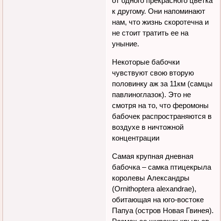
от одного прекрасного цветка
к другому. Они напоминают
нам, что жизнь скоротечна и
не стоит тратить ее на
уныние.
Некоторые бабочки
чувствуют свою вторую
половинку аж за 11км (самцы
павлиноглазок). Это не
смотря на то, что феромоны
бабочек распространяются в
воздухе в ничтожной
концентрации
Самая крупная дневная
бабочка – самка птицекрыла
королевы Александры
(Ornithoptera alexandrae),
обитающая на юго-востоке
Папуа (остров Новая Гвинея).