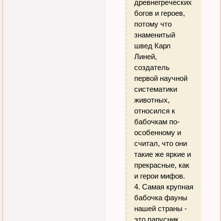
древнегреческих
богов и героев,
потому что
знаменитый
швед Карл
Линей,
создатель
первой научной
систематики
животных,
относился к
бабочкам по-
особенному и
считал, что они
такие же яркие и
прекрасные, как
и герои мифов.
4. Самая крупная
бабочка фауны
нашей страны -
это парусник