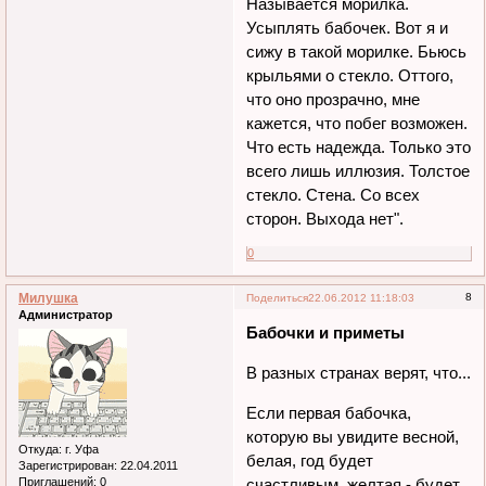
Называется морилка.
Усыплять бабочек. Вот я и
сижу в такой морилке. Бьюсь
крыльями о стекло. Оттого,
что оно прозрачно, мне
кажется, что побег возможен.
Что есть надежда. Только это
всего лишь иллюзия. Толстое
стекло. Стена. Со всех
сторон. Выхода нет".
0
Милушка
8
Поделиться
22.06.2012 11:18:03
Администратор
Бабочки и приметы
В разных странах верят, что...
Если первая бабочка,
которую вы увидите весной,
Откуда:
г. Уфа
белая, год будет
Зарегистрирован
: 22.04.2011
Приглашений:
0
счастливым, желтая - будет