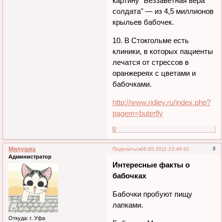
картину "Беззаветная вера
солдата" — из 4,5 миллионов
крыльев бабочек.
10. В Стокгольме есть
клиники, в которых пациенты
лечатся от стрессов в
оранжереях с цветами и
бабочками.
http://www.ridjey.ru/index.php?
pagem=buterfly
0
Милушка
3
Поделиться
06.05.2011 23:49:42
Администратор
Интересные факты о
бабочках
Бабочки пробуют пищу
лапками.
Откуда:
г. Уфа