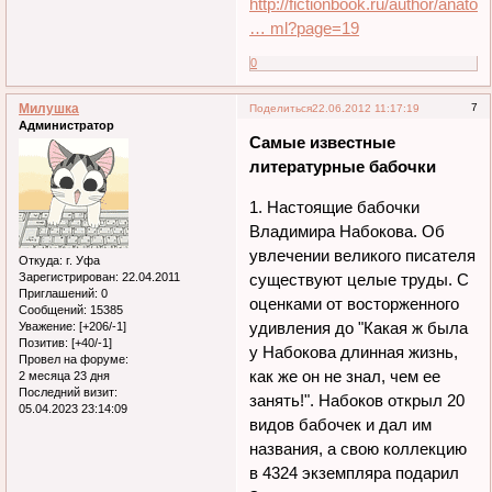
http://fictionbook.ru/author/anatoli
… ml?page=19
0
Милушка
7
Поделиться
22.06.2012 11:17:19
Администратор
Самые известные
литературные бабочки
1. Настоящие бабочки
Владимира Набокова. Об
увлечении великого писателя
Откуда:
г. Уфа
Зарегистрирован
: 22.04.2011
существуют целые труды. С
Приглашений:
0
оценками от восторженного
Сообщений:
15385
удивления до "Какая ж была
Уважение:
[+206/-1]
Позитив:
[+40/-1]
у Набокова длинная жизнь,
Провел на форуме:
как же он не знал, чем ее
2 месяца 23 дня
Последний визит:
занять!". Набоков открыл 20
05.04.2023 23:14:09
видов бабочек и дал им
названия, а свою коллекцию
в 4324 экземпляра подарил