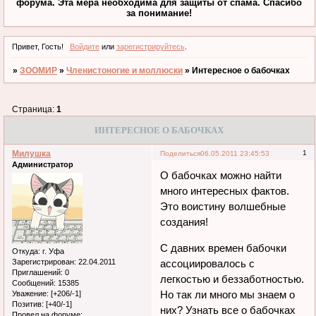
форума. Эта мера необходима для защиты от спама. Спасибо
за понимание!
Привет, Гость!
Войдите
или
зарегистрируйтесь
.
»
ЗООМИР
»
Членистоногие и моллюски
»
Интересное о бабочках
Страница:
1
ИНТЕРЕСНОЕ О БАБОЧКАХ
Милушка
1
Поделиться
06.05.2011 23:45:53
Администратор
О бабочках можно найти
много интересных фактов.
Это воистину волшебные
создания!
С давних времен бабочки
Откуда:
г. Уфа
Зарегистрирован
: 22.04.2011
ассоциировалось с
Приглашений:
0
легкостью и беззаботностью.
Сообщений:
15385
Но так ли много мы знаем о
Уважение:
[+206/-1]
Позитив:
[+40/-1]
них? Узнать все о бабочках
Провел на форуме: