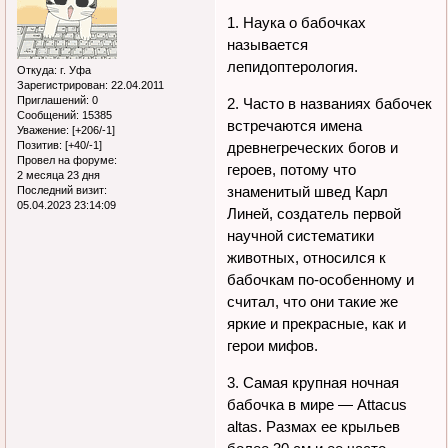
1. Наука о бабочках
называется
лепидоптерология.
Откуда:
г. Уфа
Зарегистрирован
: 22.04.2011
Приглашений:
0
2. Часто в названиях бабочек
Сообщений:
15385
встречаются имена
Уважение:
[+206/-1]
древнегреческих богов и
Позитив:
[+40/-1]
Провел на форуме:
героев, потому что
2 месяца 23 дня
знаменитый швед Карл
Последний визит:
05.04.2023 23:14:09
Линей, создатель первой
научной систематики
животных, относился к
бабочкам по-особенному и
считал, что они такие же
яркие и прекрасные, как и
герои мифов.
3. Самая крупная ночная
бабочка в мире — Attacus
altas. Размах ее крыльев