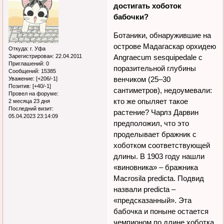
достигать хоботок
бабочки?
Ботаники, обнаружившие на
острове Мадагаскар орхидею
Откуда:
г. Уфа
Зарегистрирован
: 22.04.2011
Angraecum sesquipedale с
Приглашений:
0
поразительной глубины
Сообщений:
15385
венчиком (25–30
Уважение:
[+206/-1]
Позитив:
[+40/-1]
сантиметров), недоумевали:
Провел на форуме:
кто же опыляет такое
2 месяца 23 дня
Последний визит:
растение? Чарлз Дарвин
05.04.2023 23:14:09
предположил, что это
проделывает бражник с
хоботком соответствующей
длины. В 1903 году нашли
«виновника» – бражника
Macrosila predicta. Подвид
назвали predicta –
«предсказанный». Эта
бабочка и поныне остается
чемпионом по длине хоботка