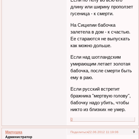
длину или ширину проползет
гусеница - к смерти.
На Сицилии бабочка
залетела в дом - к счастью.
Ее стараются не выпускать
как можно дольше.
Если над шотландским
умирающим летает золотая
бабочка, после смерти быть
ему в раю.
Если русский встретит
бражника "мертвую голову",
бабочку надо убить, чтобы
никто из близких не умер.
0
Милушка
9
Поделиться
22.06.2012 11:19:06
Администратор