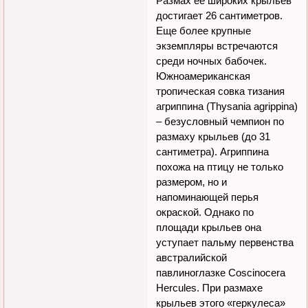
Размах ее широких крыльев
достигает 26 сантиметров.
Еще более крупные
экземпляры встречаются
среди ночных бабочек.
Южноамериканская
тропическая совка тизания
агриппина (Thysania agrippina)
– безусловный чемпион по
размаху крыльев (до 31
сантиметра). Агриппина
похожа на птицу не только
размером, но и
напоминающей перья
окраской. Однако по
площади крыльев она
уступает пальму первенства
австралийской
павлиноглазке Coscinocera
Hercules. При размахе
крыльев этого «геркулеса»