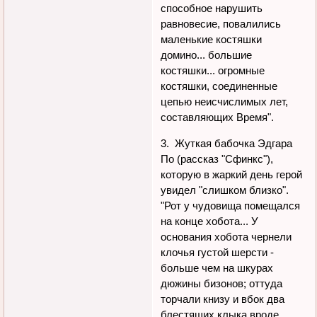
способное нарушить
равновесие, повалились
маленькие костяшки
домино... большие
костяшки... огромные
костяшки, соединенные
цепью неисчислимых лет,
составляющих Время".
3. Жуткая бабочка Эдгара
По (рассказ "Сфинкс"),
которую в жаркий день герой
увидел "слишком близко".
"Рот у чудовища помещался
на конце хобота... У
основания хобота чернели
клочья густой шерсти -
больше чем на шкурах
дюжины бизонов; оттуда
торчали книзу и вбок два
блестящих клыка вроде