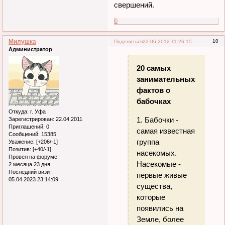
свершений.
0
Милушка
10
Поделиться
22.06.2012 11:26:15
Администратор
20 самых
занимательных
фактов о
бабочках
Откуда:
г. Уфа
1. Бабочки -
Зарегистрирован
: 22.04.2011
Приглашений:
0
самая известная
Сообщений:
15385
группа
Уважение:
[+206/-1]
Позитив:
[+40/-1]
насекомых.
Провел на форуме:
Насекомые -
2 месяца 23 дня
Последний визит:
первые живые
05.04.2023 23:14:09
существа,
которые
появились на
Земле, более