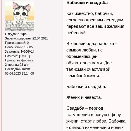
Бабочки и свадьба
Как известно, бабочки,
согласно древним легендам
передают все ваши желания
небесам!
Откуда:
г. Уфа
Зарегистрирован
: 22.04.2011
Приглашений:
0
В Японии одна бабочка -
Сообщений:
15385
символ любви, не
Уважение:
[+206/-1]
обременяющей
Позитив:
[+40/-1]
Провел на форуме:
обязательствами. Две -
2 месяца 23 дня
талисман счастливой
Последний визит:
05.04.2023 23:14:09
семейной жизни.
Бабочки и свадьба.
Жених и невеста.
Свадьба – период
вступления в новую сферу
жизни, старт любви. Бабочка
- символ изменений и новых