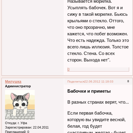
Называется морилка.
Усыплять бабочек. Вот я и
сижу в такой морилке. Бьюсь
крыльями о стекло. Оттого,
что оно прозрачно, мне
кажется, что побег возможен.
Что есть надежда. Только это
всего лишь иллюзия. Толстое
стекло. Стена. Со всех
сторон. Выхода нет".
0
Милушка
8
Поделиться
22.06.2012 11:18:03
Администратор
Бабочки и приметы
В разных странах верят, что...
Если первая бабочка,
которую вы увидите весной,
Откуда:
г. Уфа
белая, год будет
Зарегистрирован
: 22.04.2011
Приглашений:
0
счастливым, желтая - будет