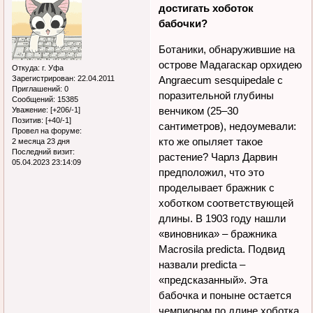
достигать хоботок
бабочки?
Ботаники, обнаружившие на
острове Мадагаскар орхидею
Откуда:
г. Уфа
Зарегистрирован
: 22.04.2011
Angraecum sesquipedale с
Приглашений:
0
поразительной глубины
Сообщений:
15385
венчиком (25–30
Уважение:
[+206/-1]
Позитив:
[+40/-1]
сантиметров), недоумевали:
Провел на форуме:
кто же опыляет такое
2 месяца 23 дня
Последний визит:
растение? Чарлз Дарвин
05.04.2023 23:14:09
предположил, что это
проделывает бражник с
хоботком соответствующей
длины. В 1903 году нашли
«виновника» – бражника
Macrosila predicta. Подвид
назвали predicta –
«предсказанный». Эта
бабочка и поныне остается
чемпионом по длине хоботка