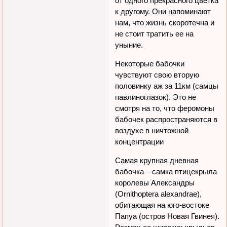
от одного прекрасного цветка
к другому. Они напоминают
нам, что жизнь скоротечна и
не стоит тратить ее на
уныние.
Некоторые бабочки
чувствуют свою вторую
половинку аж за 11км (самцы
павлиноглазок). Это не
смотря на то, что феромоны
бабочек распространяются в
воздухе в ничтожной
концентрации
Самая крупная дневная
бабочка – самка птицекрыла
королевы Александры
(Ornithoptera alexandrae),
обитающая на юго-востоке
Папуа (остров Новая Гвинея).