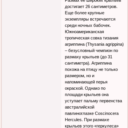
Размах ее широких крыльев
достигает 26 сантиметров.
Еще более крупные
экземпляры встречаются
среди ночных бабочек.
Южноамериканская
тропическая совка тизания
агриппина (Thysania agrippina)
– безусловный чемпион по
размаху крыльев (до 31
сантиметра). Агриппина
похожа на птицу не только
размером, но и
напоминающей перья
окраской. Однако по
площади крыльев она
уступает пальму первенства
австралийской
павлиноглазке Coscinocera
Hercules. При размахе
крыльев этого «геркулеса»