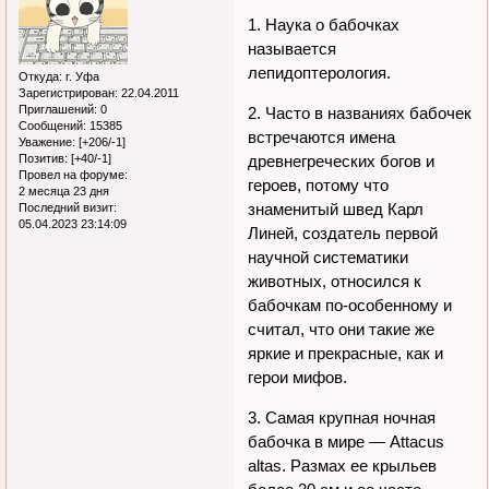
1. Наука о бабочках
называется
лепидоптерология.
Откуда:
г. Уфа
Зарегистрирован
: 22.04.2011
Приглашений:
0
2. Часто в названиях бабочек
Сообщений:
15385
встречаются имена
Уважение:
[+206/-1]
древнегреческих богов и
Позитив:
[+40/-1]
Провел на форуме:
героев, потому что
2 месяца 23 дня
знаменитый швед Карл
Последний визит:
05.04.2023 23:14:09
Линей, создатель первой
научной систематики
животных, относился к
бабочкам по-особенному и
считал, что они такие же
яркие и прекрасные, как и
герои мифов.
3. Самая крупная ночная
бабочка в мире — Attacus
altas. Размах ее крыльев