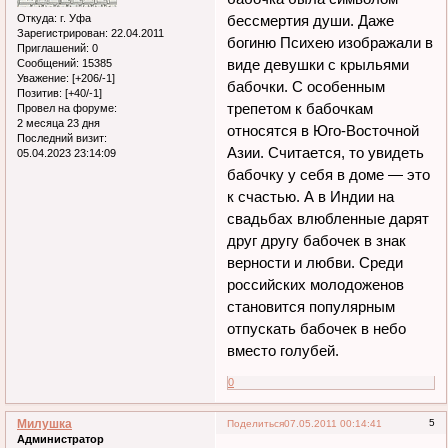
Откуда:
г. Уфа
бессмертия души. Даже
Зарегистрирован
: 22.04.2011
богиню Психею изображали в
Приглашений:
0
виде девушки с крыльями
Сообщений:
15385
Уважение:
[+206/-1]
бабочки. С особенным
Позитив:
[+40/-1]
трепетом к бабочкам
Провел на форуме:
2 месяца 23 дня
относятся в Юго-Восточной
Последний визит:
Азии. Считается, то увидеть
05.04.2023 23:14:09
бабочку у себя в доме — это
к счастью. А в Индии на
свадьбах влюбленные дарят
друг другу бабочек в знак
верности и любви. Среди
российских молодоженов
становится популярным
отпускать бабочек в небо
вместо голубей.
0
Милушка
5
Поделиться
07.05.2011 00:14:41
Администратор