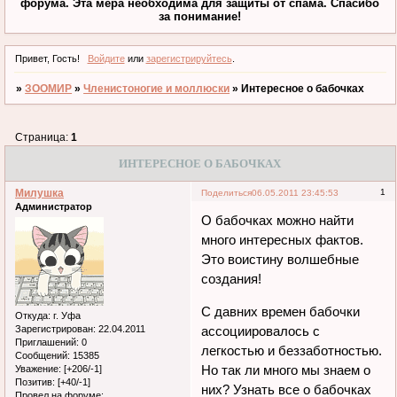
форума. Эта мера необходима для защиты от спама. Спасибо
за понимание!
Привет, Гость!
Войдите
или
зарегистрируйтесь
.
»
ЗООМИР
»
Членистоногие и моллюски
»
Интересное о бабочках
Страница:
1
ИНТЕРЕСНОЕ О БАБОЧКАХ
Милушка
1
Поделиться
06.05.2011 23:45:53
Администратор
О бабочках можно найти
много интересных фактов.
Это воистину волшебные
создания!
С давних времен бабочки
Откуда:
г. Уфа
Зарегистрирован
: 22.04.2011
ассоциировалось с
Приглашений:
0
легкостью и беззаботностью.
Сообщений:
15385
Но так ли много мы знаем о
Уважение:
[+206/-1]
Позитив:
[+40/-1]
них? Узнать все о бабочках
Провел на форуме: