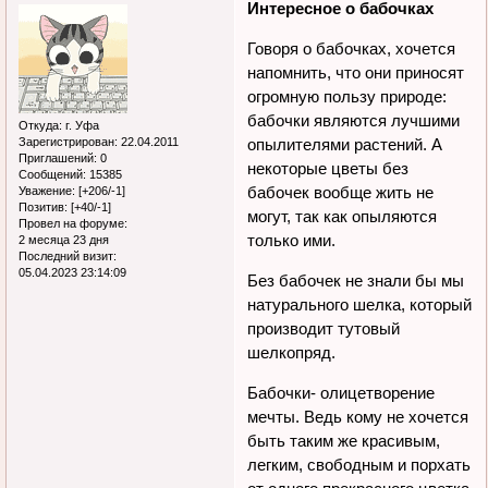
Интересное о бабочках
Говоря о бабочках, хочется
напомнить, что они приносят
огромную пользу природе:
бабочки являются лучшими
Откуда:
г. Уфа
Зарегистрирован
: 22.04.2011
опылителями растений. А
Приглашений:
0
некоторые цветы без
Сообщений:
15385
бабочек вообще жить не
Уважение:
[+206/-1]
Позитив:
[+40/-1]
могут, так как опыляются
Провел на форуме:
только ими.
2 месяца 23 дня
Последний визит:
05.04.2023 23:14:09
Без бабочек не знали бы мы
натурального шелка, который
производит тутовый
шелкопряд.
Бабочки- олицетворение
мечты. Ведь кому не хочется
быть таким же красивым,
легким, свободным и порхать