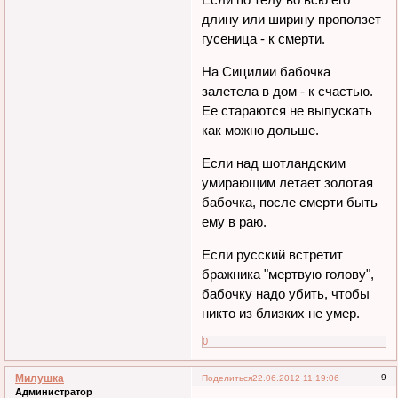
длину или ширину проползет
гусеница - к смерти.
На Сицилии бабочка
залетела в дом - к счастью.
Ее стараются не выпускать
как можно дольше.
Если над шотландским
умирающим летает золотая
бабочка, после смерти быть
ему в раю.
Если русский встретит
бражника "мертвую голову",
бабочку надо убить, чтобы
никто из близких не умер.
0
Милушка
9
Поделиться
22.06.2012 11:19:06
Администратор