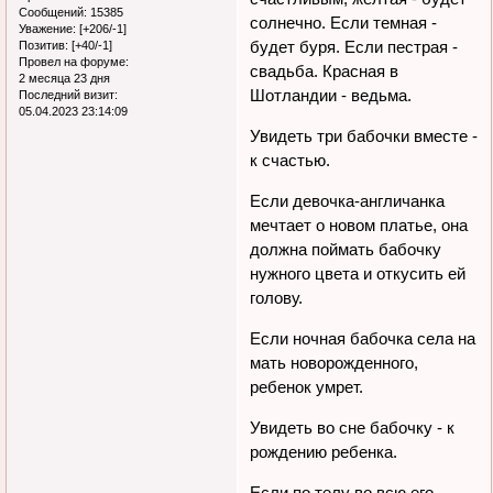
Сообщений:
15385
солнечно. Если темная -
Уважение:
[+206/-1]
будет буря. Если пестрая -
Позитив:
[+40/-1]
Провел на форуме:
свадьба. Красная в
2 месяца 23 дня
Шотландии - ведьма.
Последний визит:
05.04.2023 23:14:09
Увидеть три бабочки вместе -
к счастью.
Если девочка-англичанка
мечтает о новом платье, она
должна поймать бабочку
нужного цвета и откусить ей
голову.
Если ночная бабочка села на
мать новорожденного,
ребенок умрет.
Увидеть во сне бабочку - к
рождению ребенка.
Если по телу во всю его