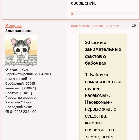
свершений.
0
Милушка
10
Поделиться
22.06.2012 11:26:15
Администратор
20 самых
занимательных
фактов о
бабочках
Откуда:
г. Уфа
1. Бабочки -
Зарегистрирован
: 22.04.2011
Приглашений:
0
самая известная
Сообщений:
15385
группа
Уважение:
[+206/-1]
Позитив:
[+40/-1]
насекомых.
Провел на форуме:
Насекомые -
2 месяца 23 дня
Последний визит:
первые живые
05.04.2023 23:14:09
существа,
которые
появились на
Земле, более