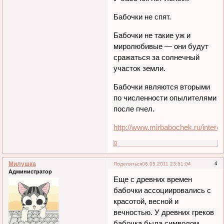
Бабочки не спят.
Бабочки не такие уж и
миролюбивые — они будут
сражаться за солнечный
участок земли.
Бабочки являются вторыми
по численности опылителями
после пчел.
http://www.mirbabochek.ru/interes
0
Милушка
4
Поделиться
06.05.2011 23:51:04
Администратор
Еще с древних времен
бабочки ассоциировались с
красотой, весной и
вечностью. У древних греков
бабочка была символом