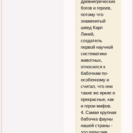
древнегреческих
богов и героев,
потому что
знаменитый
швед Карл
Линей,
создатель
первой научной
систематики
животных,
относился к
бабочкам по-
особенному и
считал, что они
такие же яркие и
прекрасные, как
и герои мифов.
4. Самая крупная
бабочка фауны
нашей страны -
это парусник