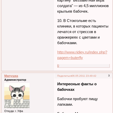
картину "Беззаветная вера
солдата" — из 4,5 миллионов
крыльев бабочек.
10. В Стокгольме есть
клиники, в которых пациенты
лечатся от стрессов в
оранжереях с цветами и
бабочками.
http://www.ridjey.ru/index.php?
pagem=buterfly
0
Милушка
3
Поделиться
06.05.2011 23:49:42
Администратор
Интересные факты о
бабочках
Бабочки пробуют пищу
лапками.
Откуда:
г. Уфа