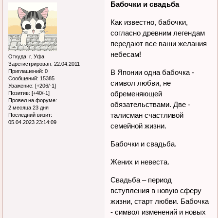
Бабочки и свадьба
Как известно, бабочки,
согласно древним легендам
передают все ваши желания
небесам!
Откуда:
г. Уфа
Зарегистрирован
: 22.04.2011
Приглашений:
0
В Японии одна бабочка -
Сообщений:
15385
символ любви, не
Уважение:
[+206/-1]
обременяющей
Позитив:
[+40/-1]
Провел на форуме:
обязательствами. Две -
2 месяца 23 дня
талисман счастливой
Последний визит:
05.04.2023 23:14:09
семейной жизни.
Бабочки и свадьба.
Жених и невеста.
Свадьба – период
вступления в новую сферу
жизни, старт любви. Бабочка
- символ изменений и новых