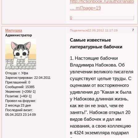
http://fictionbook.ru/author/anatoli
… ml?page=19
0
Милушка
7
Поделиться
22.06.2012 11:17:19
Администратор
Самые известные
литературные бабочки
1. Настоящие бабочки
Владимира Набокова. Об
увлечении великого писателя
Откуда:
г. Уфа
Зарегистрирован
: 22.04.2011
существуют целые труды. С
Приглашений:
0
оценками от восторженного
Сообщений:
15385
удивления до "Какая ж была
Уважение:
[+206/-1]
Позитив:
[+40/-1]
у Набокова длинная жизнь,
Провел на форуме:
как же он не знал, чем ее
2 месяца 23 дня
Последний визит:
занять!". Набоков открыл 20
05.04.2023 23:14:09
видов бабочек и дал им
названия, а свою коллекцию
в 4324 экземпляра подарил