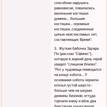
способное нарушить
равновесие, повалились
маленькие костяшки
домино... большие
костяшки... огромные
костяшки, соединенные
цепью неисчислимых лет,
составляющих Время".
3. Жуткая бабочка Эдгара
По (рассказ "Сфинкс"),
которую в жаркий день герой
увидел "слишком близко".
"Рот у чудовища помещался
на конце хобота... У
основания хобота чернели
клочья густой шерсти -
больше чем на шкурах
дюжины бизонов; оттуда
торчали книзу и вбок два
блестящих клыка вроде