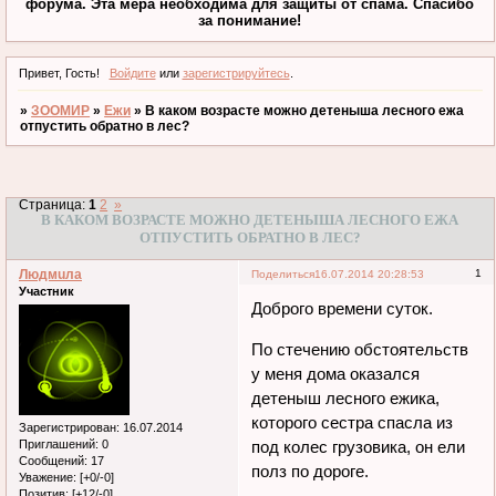
форума. Эта мера необходима для защиты от спама. Спасибо
за понимание!
Привет, Гость!
Войдите
или
зарегистрируйтесь
.
»
ЗООМИР
»
Ежи
»
В каком возрасте можно детеныша лесного ежа
отпустить обратно в лес?
Страница:
1
2
»
В КАКОМ ВОЗРАСТЕ МОЖНО ДЕТЕНЫША ЛЕСНОГО ЕЖА
ОТПУСТИТЬ ОБРАТНО В ЛЕС?
Людмuла
1
Поделиться
16.07.2014 20:28:53
Участник
Доброго времени суток.
По стечению обстоятельств
у меня дома оказался
детеныш лесного ежика,
которого сестра спасла из
Зарегистрирован
: 16.07.2014
Приглашений:
0
под колес грузовика, он ели
Сообщений:
17
полз по дороге.
Уважение:
[+0/-0]
Позитив:
[+12/-0]