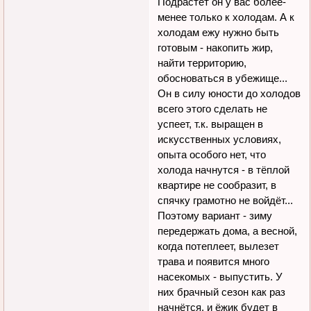
Подрастёт он у вас более-
менее только к холодам. А к
холодам ежу нужно быть
готовым - накопить жир,
найти территорию,
обосноваться в убежище...
Он в силу юности до холодов
всего этого сделать не
успеет, т.к. выращен в
искусственных условиях,
опыта особого нет, что
холода начнутся - в тёплой
квартире не сообразит, в
спячку грамотно не войдёт...
Поэтому вариант - зиму
передержать дома, а весной,
когда потеплеет, вылезет
трава и появится много
насекомых - выпустить. У
них брачный сезон как раз
начнётся, и ёжик будет в