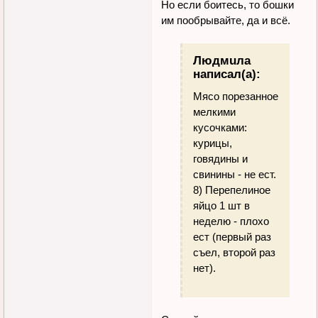
Но если боитесь, то бошки
им пообрывайте, да и всё.
Людмuла
написал(а):
Мясо порезанное
мелкими
кусочками:
курицы,
говядины и
свинины - не ест.
8) Перепелиное
яйцо 1 шт в
неделю - плохо
ест (первый раз
съел, второй раз
нет).