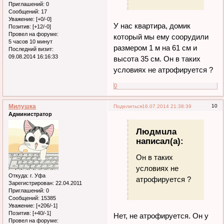
Приглашений:
0
Сообщений:
17
Уважение:
[+0/-0]
У нас квартира, домик
Позитив:
[+12/-0]
Провел на форуме:
который мы ему соорудили
5 часов 10 минут
размером 1 м на 61 см и
Последний визит:
09.08.2014 16:16:33
высота 35 см. Он в таких
условиях не атрофируется ?
0
Милушка
10
Поделиться
16.07.2014 21:38:39
Администратор
Людмuла
написал(а):
Он в таких
условиях не
Откуда:
г. Уфа
атрофируется ?
Зарегистрирован
: 22.04.2011
Приглашений:
0
Сообщений:
15385
Уважение:
[+206/-1]
Позитив:
[+40/-1]
Нет, не атрофируется. Он у
Провел на форуме: