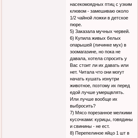
насекомоядных птиц с узким
клювом - замешиваю около
1/2 чайной ложки в детское
пюре.
5) Заказала мучных червей.
6) Купила живых белых
опарышей (личинке мух) в
зоомагазине, но пока не
давала, хотела спросить у
Вас стоит ли их давать или
нет. Читала что они могут
начать кушать изнутри
животное, поэтому их перед
едой лучше умерщвлять.
Или лучше вообще их
выбросить?
7) Мясо порезанное мелкими
кусочками: курицы, говядины
и свинины - не ест.
8) Перепелиное яйцо 1 шт в