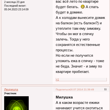
вас всё лето по квартире
2 месяца 23 дня
Последний визит:
будет бегать.
А спать
05.04.2023 23:14:09
будет в домике.
А к холодам вынесите домик
на балкон (есть балкон?) и
утеплите там ему зимовку.
Чтобы он мог в спячку
залечь. Тогда у него
сохранятся естественные
процессы.
Но если не получится
уложить ежа в спячку - тоже
не беда. Значит - и зиму по
квартире пробегает.
+1
Людмuла
11
Поделиться
16.07.2014 21:39:49
Участник
Милушка
А в каком возрасте ежики
начинают учится охотиться