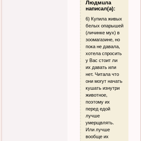
Людмuла
написал(а):
6) Купила живых
белых опарышей
(личинке мух) в
зоомагазине, но
пока не давала,
хотела спросить
у Вас стоит ли
их давать или
нет. Читала что
они могут начать
кушать изнутри
животное,
поэтому их
перед едой
лучше
умерщвлять.
Или лучше
вообще их