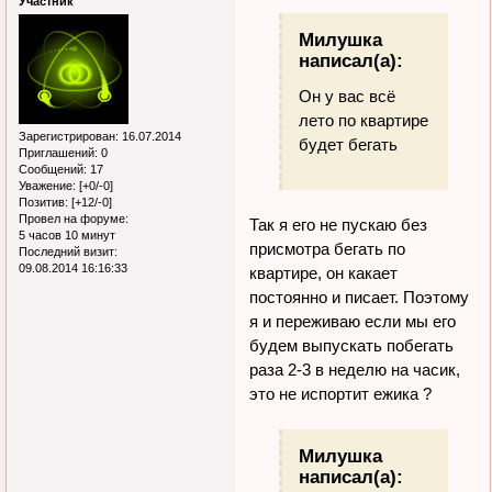
Участник
Милушка
написал(а):
Он у вас всё
лето по квартире
Зарегистрирован
: 16.07.2014
будет бегать
Приглашений:
0
Сообщений:
17
Уважение:
[+0/-0]
Позитив:
[+12/-0]
Провел на форуме:
Так я его не пускаю без
5 часов 10 минут
присмотра бегать по
Последний визит:
09.08.2014 16:16:33
квартире, он какает
постоянно и писает. Поэтому
я и переживаю если мы его
будем выпускать побегать
раза 2-3 в неделю на часик,
это не испортит ежика ?
Милушка
написал(а):