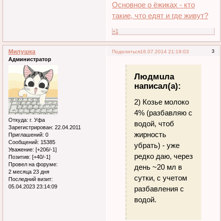
Основное о ёжиках - кто
такие, что едят и где живут?
+1
Милушка
3
Поделиться
16.07.2014 21:19:03
Администратор
Людмuла
написал(а):
2) Козье молоко
4% (разбавляю с
Откуда:
г. Уфа
водой, чтоб
Зарегистрирован
: 22.04.2011
жирность
Приглашений:
0
Сообщений:
15385
убрать) - уже
Уважение:
[+206/-1]
редко даю, через
Позитив:
[+40/-1]
Провел на форуме:
день ~20 мл в
2 месяца 23 дня
сутки, с учетом
Последний визит:
05.04.2023 23:14:09
разбавления с
водой.