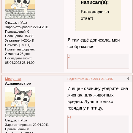
написал(а):
Благодарю за
ответ!
Откуда:
г. Уфа
Зарегистрирован
: 22.04.2011
Приглашений:
0
Сообщений:
15385
Я там ещё дописала, мои
Уважение:
[+206/-1]
Позитив:
[+40/-1]
соображения.
Провел на форуме:
2 месяца 23 дня
0
Последний визит:
05.04.2023 23:14:09
Милушка
6
Поделиться
16.07.2014 21:24:07
Администратор
И ещё - свинину уберите, она
жирная, для животных
вредно. Лучше только
говядину и птицу.
+1
Откуда:
г. Уфа
Зарегистрирован
: 22.04.2011
Приглашений:
0