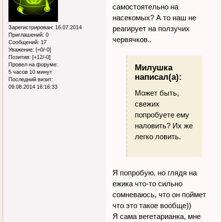
самостоятельно на
насекомых? А то наш не
Зарегистрирован
: 16.07.2014
реагирует на ползучих
Приглашений:
0
червячков..
Сообщений:
17
Уважение:
[+0/-0]
Позитив:
[+12/-0]
Провел на форуме:
Милушка
5 часов 10 минут
написал(а):
Последний визит:
09.08.2014 16:16:33
Может быть,
свежих
попробуете ему
наловить? Их же
легко ловить.
Я попробую, но глядя на
ежика что-то сильно
сомневаюсь, что он поймет
что это такое вообще))
Я сама вегетарианка, мне