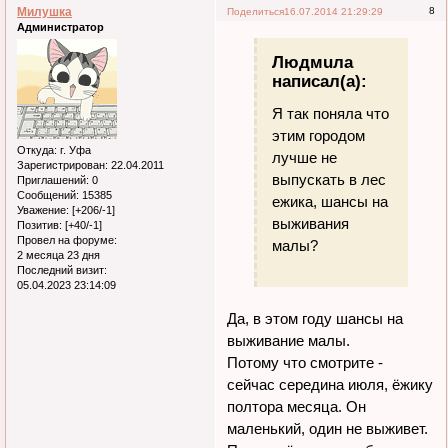
Милушка
8
Поделиться
16.07.2014 21:29:29
Администратор
Людмuла
написал(а):
Я так поняла что
этим городом
Откуда:
г. Уфа
лучше не
Зарегистрирован
: 22.04.2011
выпускать в лес
Приглашений:
0
Сообщений:
15385
ежика, шансы на
Уважение:
[+206/-1]
выживания
Позитив:
[+40/-1]
Провел на форуме:
малы?
2 месяца 23 дня
Последний визит:
05.04.2023 23:14:09
Да, в этом году шансы на
выживание малы.
Потому что смотрите -
сейчас середина июля, ёжику
полтора месяца. Он
маленький, один не выживет.