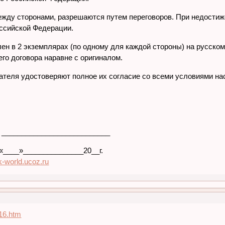
ежду сторонами, разрешаются путем переговоров. При недостиж
ссийской Федерации.
лен в 2 экземплярах (по одному для каждой стороны) на русско
о договора наравне с оригиналом.
ателя удостоверяют полное их согласие со всеми условиями на
 ___________________________
 «____»_______________20__г.
lik-world.ucoz.ru
116.htm