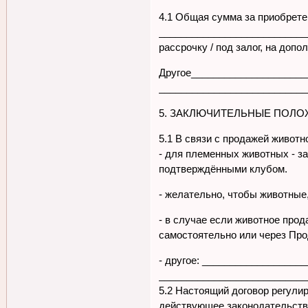
4.1 Общая сумма за приобрете
___________________________
рассрочку / под залог, на доп
Другое_____________________
___________________________
5. ЗАКЛЮЧИТЕЛЬНЫЕ ПОЛ
5.1 В связи с продажей живот
- для племенных животных - з
подтверждёнными клубом.
- желательно, чтобы животные
- в случае если животное прод
самостоятельно или через Про
- другое: _________________
___________________________
5.2 Настоящий договор регули
действующее законодательств