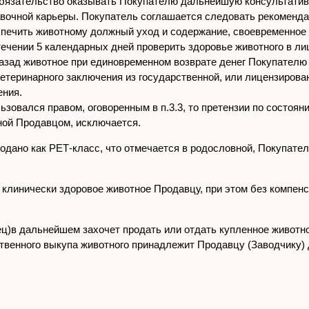
обязательство оказывать Покупателю дальнейшую консультатив
авочной карьеры. Покупатель соглашается следовать рекоменда
спечить животному должный уход и содержание, своевременное
 течении 5 календарных дней проверить здоровье животного в л
азад животное при единовременном возврате денег Покупателю 
теринарного заключения из государственной, или лицензирова
ения.
ьзовался правом, оговоренным в п.3.3, то претензии по состоя
нной Продавцом, исключается.
родано как РЕТ-класс, что отмечается в родословной, Покупате
ь клинически здоровое животное Продавцу, при этом без компе
ец)в дальнейшем захочет продать или отдать купленное животн
твенного выкупа животного принадлежит Продавцу (Заводчику) 