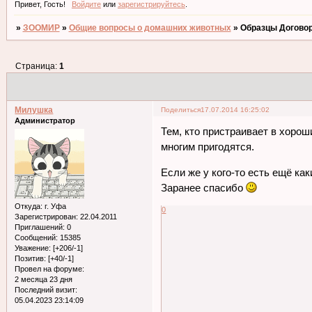
Привет, Гость!
Войдите
или
зарегистрируйтесь
.
»
ЗООМИР
»
Общие вопросы о домашних животных
»
Образцы Договор
Страница:
1
Милушка
Поделиться
17.07.2014 16:25:02
Администратор
Тем, кто пристраивает в хоро
многим пригодятся.
Если же у кого-то есть ещё к
Заранее спасибо
Откуда:
г. Уфа
0
Зарегистрирован
: 22.04.2011
Приглашений:
0
Сообщений:
15385
Уважение:
[+206/-1]
Позитив:
[+40/-1]
Провел на форуме:
2 месяца 23 дня
Последний визит:
05.04.2023 23:14:09