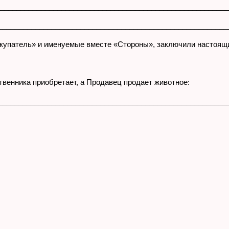
_______________________________________________________
_________________________________________________________
упатель» и именуемые вместе «Стороны», заключили настоящ
твенника приобретает, а Продавец продает животное:
________________________________________________________