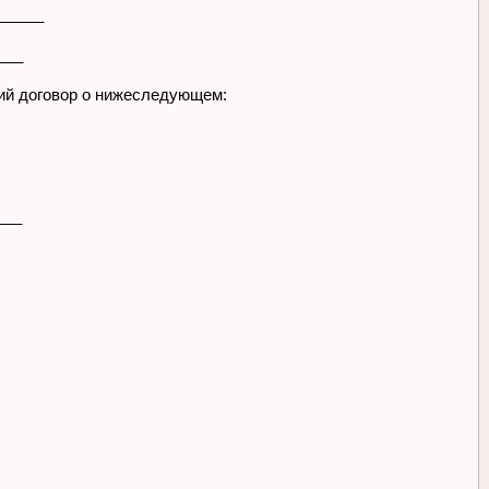
______
___
ий договор о нижеследующем:
___