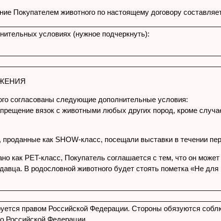
ние Покупателем животного по настоящему договору составляе
_________________________________________________________
олнительных условиях (нужное подчеркнуть):
________________________________________________________
________________________________________________________
ОЖЕНИЯ
ного согласованы следующие дополнительные условия:
апрещение вязок с животными любых других пород, кроме случ
, проданные как SHOW-класс, посещали выставки в течении пер
ано как PET-класс, Покупатель соглашается с тем, что он може
давца. В родословной животного будет стоять пометка «Не для
__________________________________________________________
________________________________________________________
руется правом Российской Федерации. Стороны обязуются собл
о Российской Федерации.