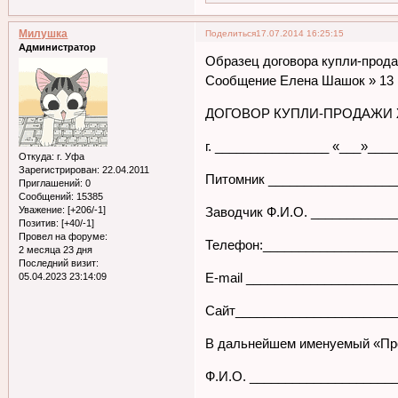
Милушка
Поделиться
17.07.2014 16:25:15
Администратор
Образец договора купли-прода
Сообщение Елена Шашок » 13 и
ДОГОВОР КУПЛИ-ПРОДАЖИ
г. ________________ «___»____
Откуда:
г. Уфа
Зарегистрирован
: 22.04.2011
Питомник __________________
Приглашений:
0
Сообщений:
15385
Уважение:
[+206/-1]
Заводчик Ф.И.О. ___________
Позитив:
[+40/-1]
Провел на форуме:
Телефон:___________________
2 месяца 23 дня
Последний визит:
E-mail ____________________
05.04.2023 23:14:09
Сайт______________________
В дальнейшем именуемый «Пр
Ф.И.О. ____________________