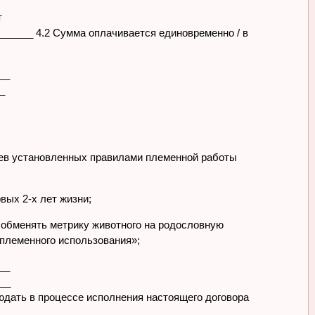
т
_____ 4.2 Сумма оплачивается единовременно / в
__
_
аев установленных правилами племенной работы
вых 2-х лет жизни;
т обменять метрику животного на родословную
 племенного использования»;
__
__
юдать в процессе исполнения настоящего договора