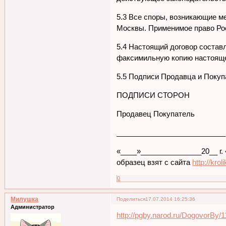
5.3 Все споры, возникающие м
Москвы. Применимое право Ро
5.4 Настоящий договор состав
факсимильную копию настоящег
5.5 Подписи Продавца и Покуп
ПОДПИСИ СТОРОН
Продавец Покупатель
___________________________
«____»_______________20__ г.
образец взят с сайта
http://kro
0
Милушка
Поделиться
17.07.2014 16:25:36
Администратор
http://pgby.narod.ru/DogovorBy/