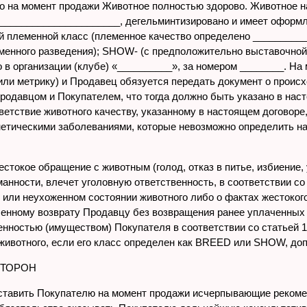
то на момент продажи Животное полностью здорово. Животное н
______________________, дегельминтизировано и имеет оформл
 племенной класс (племенное качество определено ___________
менного разведения); SHOW- (с предположительно выставочной 
о в организации (клубе) «__________», за номером ________. 
ли метрику) и Продавец обязуется передать документ о проис
родавцом и Покупателем, что тогда должно быть указано в нас
тветствие животного качеству, указанному в настоящем договор
нетическими заболеваниями, которые невозможно определить на
жестокое обращение с животным (голод, отказ в питье, избиение,
анности, влечет уголовную ответственность, в соответствии со
 или неухоженном состоянии животного либо о фактах жестоког
енному возврату Продавцу без возвращения ранее уплаченных
енностью (имуществом) Покупателя в соответствии со статьей 1
животного, если его класс определен как BREED или SHOW, до
СТОРОН
оставить Покупателю на момент продажи исчерпывающие рекоме