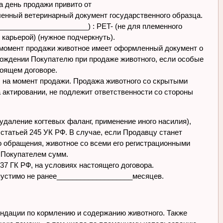
а день продажи привито от
енный ветеринарный документ государственного образца.
_____________________) : PET- (не для племенного
карьерой) (нужное подчеркнуть).
На момент продажи животное имеет оформленный документ о
хождении Покупателю при продаже животного, если особые
тоящем договоре.
е, на момент продажи. Продажа животного со скрытыми
 актировании, не подлежит ответственности со стороны
 удаление когтевых фаланг, применение иного насилия),
 статьей 245 УК РФ. В случае, если Продавцу станет
о обращения, животное со всеми его регистрационными
 Покупателем сумм.
37 ГК РФ, на условиях настоящего договора.
пустимо не ранее___________________месяцев.
ндации по кормлению и содержанию животного. Также