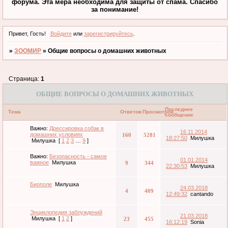
форума. Эта мера необходима для защиты от спама. Спасибо
за понимание!
Привет, Гость!
Войдите
или
зарегистрируйтесь
.
»
ЗООМИР
»
Общие вопросы о домашних животных
Страница:
1
ОБЩИЕ ВОПРОСЫ О ДОМАШНИХ ЖИВОТНЫХ
Последнее
Тема
Ответов
Просмотров
сообщение
Важно:
Дрессировка собак в
16.11.2014
домашних условиях
160
5281
18:27:50
Милушка
Милушка
[
1
2
3
…
9
]
Важно:
Безопасность - самое
01.01.2014
важное
Милушка
9
344
22:30:53
Милушка
Биополе
Милушка
24.03.2018
4
409
12:49:32
cantando
Энциклопедия заблуждений
21.03.2018
Милушка
[
1
2
]
23
455
16:12:19
Sonia