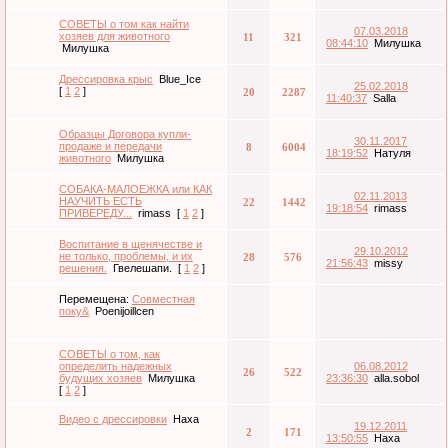
СОВЕТЫ о том как найти
07.03.2018
хозяев для животного
11
321
08:44:10
Милушка
Милушка
Дрессировка крыс
Blue_Ice
25.02.2018
[
1
2
]
20
2287
11:40:37
Salla
Образцы Договора купли-
30.11.2017
продаже и передачи
8
6004
18:19:52
Натуля
животного
Милушка
СОБАКА-МАЛОЕЖКА или КАК
02.11.2013
НАУЧИТЬ ЕСТЬ
22
1442
19:18:54
rimass
ПРИВЕРЕДУ...
rimass
[
1
2
]
Воспитание в щенячестве и
29.10.2012
не только, проблемы, и их
28
576
21:56:43
missy
решения.
Гвелешапи.
[
1
2
]
Перемещена:
Совместная
поку&
Poenijoillcen
СОВЕТЫ о том, как
определить надежных
06.08.2012
26
522
будущих хозяев
Милушка
23:36:30
alla.sobol
[
1
2
]
Видео с дрессировки
Наха
19.12.2011
2
171
13:50:55
Наха