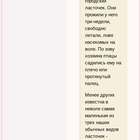
городских
ласточек. Они
прожили у него
три недели,
свободно
летали, ловя
насекомых на
воле. По зову
хозяина птицы
садились ему на
плечо или
протянутый
палец.
Менее других
известна в
неволе самая
маленькая из
трех наших
обычных видов
ласточек -