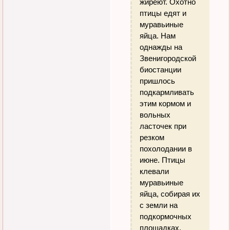
жиреют. Охотно
птицы едят и
муравьиные
яйца. Нам
однажды на
Звенигородской
биостанции
пришлось
подкармливать
этим кормом и
вольных
ласточек при
резком
похолодании в
июне. Птицы
клевали
муравьиные
яйца, собирая их
с земли на
подкормочных
площадках.