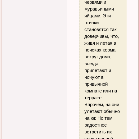
червями и
муравьиными
яйцами. Эти
птички
становятся так
доверчивы, что,
живя и летая в
поисках корма
вокруг дома,
всегда
прилетают и
ночуют в
привычной
комнате или на
террасе.
Впрочем, на они
улетают обычно
на юг. Но тем
радостнее
встретить их
снова весной