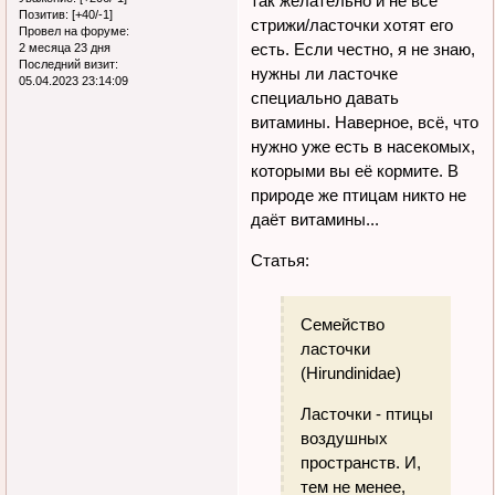
так желательно и не все
Позитив:
[+40/-1]
стрижи/ласточки хотят его
Провел на форуме:
есть. Если честно, я не знаю,
2 месяца 23 дня
Последний визит:
нужны ли ласточке
05.04.2023 23:14:09
специально давать
витамины. Наверное, всё, что
нужно уже есть в насекомых,
которыми вы её кормите. В
природе же птицам никто не
даёт витамины...
Статья:
Семейство
ласточки
(Hirundinidae)
Ласточки - птицы
воздушных
пространств. И,
тем не менее,