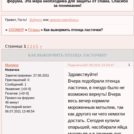
форума. Эта мера необходима для защиты от спама. Спасибо
за понимание!
Привет, Гость!
Войдите
или
зарегистрируйтесь
.
»
ЗООМИР
»
Птицы
»
Как выкормить птенца ласточки?
Страница:
1
2
3
4
5
»
КАК ВЫКОРМИТЬ ПТЕНЦА ЛАСТОЧКИ?
Марина
1
Поделиться
27.06.2011 22:03:47
Новичок
Здравствуйте!
Зарегистрирован
: 27.06.2011
Приглашений:
0
Вчера подобрали птенца
Сообщений:
1
ласточки, в гнездо было не
Уважение:
[+0/-0]
Позитив:
[+0/-0]
возможно вернуть! Вчера
Провел на форуме:
весь вечер кормили
46 минут
мороженным мотылем, так
Последний визит:
06.07.2011 13:48:54
как другого ни чего немогли
достать. Сегодня купили
опарышей, насобирали яйца
муравьев и в течение дня