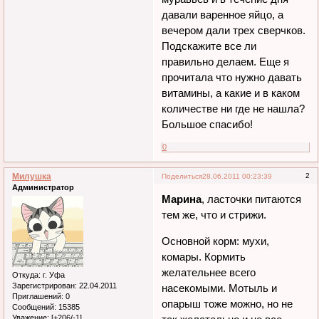
давали варенное яйцо, а
вечером дали трех сверчков.
Подскажите все ли
правильно делаем. Еще я
прочитала что нужно давать
витамины, а какие и в каком
количестве ни где не нашла?
Большое спасибо!
0
Милушка
2
Поделиться
28.06.2011 00:23:39
Администратор
Марина
, ласточки питаются
тем же, что и стрижи.
Основной корм: мухи,
комары. Кормить
желательнее всего
Откуда:
г. Уфа
Зарегистрирован
: 22.04.2011
насекомыми. Мотыль и
Приглашений:
0
опарыш тоже можно, но не
Сообщений:
15385
Уважение:
[+206/-1]