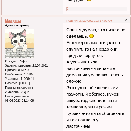
0
Милушка
8
Поделиться
20.06.2013 17:05:06
Администратор
Соня, я думаю, что ничего не
сделаешь.
Если взрослых птиц кто-то
спугнул, то на гнездо они
вряд ли вернутся.
Откуда:
г. Уфа
А ухаживать за
Зарегистрирован
: 22.04.2011
ласточкиными яйцами в
Приглашений:
0
домашних условиях - очень
Сообщений:
15385
Уважение:
[+206/-1]
сложно.
Позитив:
[+40/-1]
Это нужно обезпечить им
Провел на форуме:
2 месяца 23 дня
грамотный обогрев, нужен
Последний визит:
инкубатор, специальный
05.04.2023 23:14:09
температурный режим...
Куриные-то яйца обогревать
и то сложно, а уж
ласточкины.