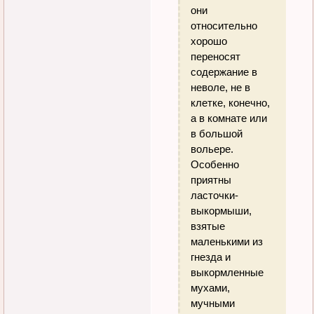
они
относительно
хорошо
переносят
содержание в
неволе, не в
клетке, конечно,
а в комнате или
в большой
вольере.
Особенно
приятны
ласточки-
выкормыши,
взятые
маленькими из
гнезда и
выкормленные
мухами,
мучными