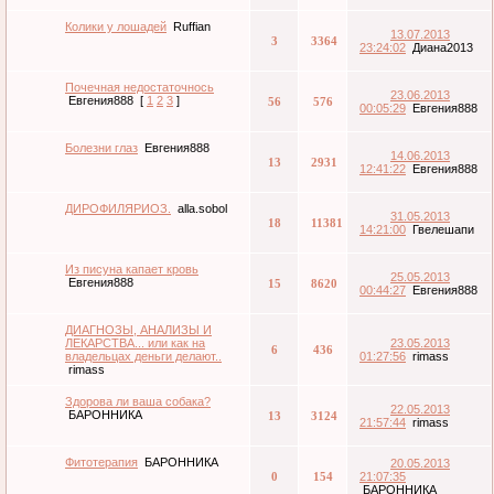
Колики у лошадей
Ruffian
13.07.2013
3
3364
23:24:02
Диана2013
Почечная недостаточнось
23.06.2013
Евгения888
[
1
2
3
]
56
576
00:05:29
Евгения888
Болезни глаз
Евгения888
14.06.2013
13
2931
12:41:22
Евгения888
ДИРОФИЛЯРИОЗ.
alla.sobol
31.05.2013
18
11381
14:21:00
Гвелешапи
Из писуна капает кровь
25.05.2013
Евгения888
15
8620
00:44:27
Евгения888
ДИАГНОЗЫ, АНАЛИЗЫ И
ЛЕКАРСТВА... или как на
23.05.2013
6
436
владельцах деньги делают..
01:27:56
rimass
rimass
Здорова ли ваша собака?
22.05.2013
БАРОННИКА
13
3124
21:57:44
rimass
Фитотерапия
БАРОННИКА
20.05.2013
0
154
21:07:35
БАРОННИКА