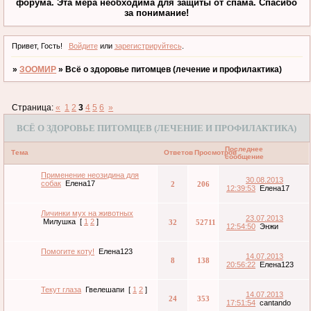
форума. Эта мера необходима для защиты от спама. Спасибо
за понимание!
Привет, Гость!
Войдите
или
зарегистрируйтесь
.
»
ЗООМИР
»
Всё о здоровье питомцев (лечение и профилактика)
Страница:
«
1
2
3
4
5
6
»
ВСЁ О ЗДОРОВЬЕ ПИТОМЦЕВ (ЛЕЧЕНИЕ И ПРОФИЛАКТИКА)
Последнее
Тема
Ответов
Просмотров
сообщение
Применение неозидина для
30.08.2013
собак
Елена17
2
206
12:39:53
Елена17
Личинки мух на животных
23.07.2013
Милушка
[
1
2
]
32
52711
12:54:50
Энжи
Помогите коту!
Елена123
14.07.2013
8
138
20:56:22
Елена123
Текут глаза
Гвелешапи
[
1
2
]
14.07.2013
24
353
17:51:54
cantando