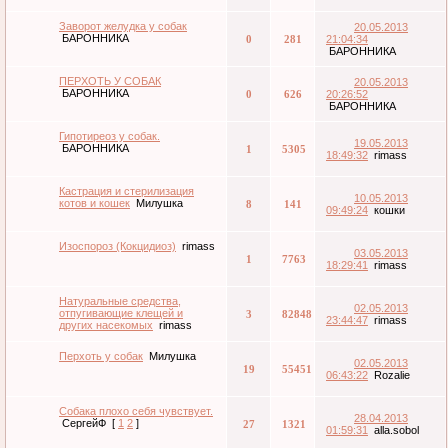
Заворот желудка у собак
20.05.2013
БАРОННИКА
0
281
21:04:34
БАРОННИКА
ПЕРХОТЬ У СОБАК
20.05.2013
БАРОННИКА
0
626
20:26:52
БАРОННИКА
Гипотиреоз у собак.
19.05.2013
БАРОННИКА
1
5305
18:49:32
rimass
Кастрация и стерилизация
10.05.2013
котов и кошек
Милушка
8
141
09:49:24
кошки
Изоспороз (Кокцидиоз)
rimass
03.05.2013
1
7763
18:29:41
rimass
Натуральные средства,
02.05.2013
отпугивающие клещей и
3
82848
23:44:47
rimass
других насекомых
rimass
Перхоть у собак
Милушка
02.05.2013
19
55451
06:43:22
Rozalie
Собака плохо себя чувствует.
28.04.2013
СергейФ
[
1
2
]
27
1321
01:59:31
alla.sobol