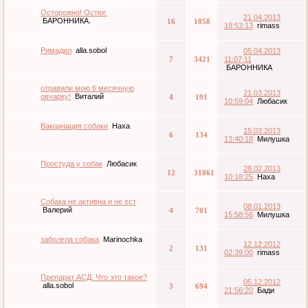
Осторожно! Остюг.
21.04.2013
БАРОННИКА.
16
1058
18:53:13
rimass
Римадил
alla.sobol
05.04.2013
7
3421
11:07:11
БАРОННИКА
отравили мою 6 месячную
21.03.2013
овчарку!
Виталий
4
191
10:59:04
Любасик
Вакцинация собаки
Наха
15.03.2013
6
134
13:40:18
Милушка
Простуда у собак
Любасик
28.02.2013
12
31861
10:18:25
Наха
Собака не активна и не ест
08.01.2013
Валерий
4
701
15:58:56
Милушка
заболела собака
Marinochka
12.12.2012
2
131
02:39:00
rimass
Препарат АСД. Что это такое?
05.12.2012
alla.sobol
3
694
21:56:20
Бади